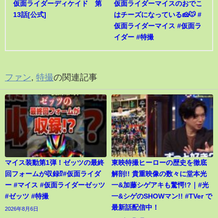
仮面ライダーディケイド 第
仮面ライダーマイスのおでこ
13話[公式]
はチーズになっている🧀🐭 #
仮面ライダーマイス #仮面ラ
イダー #特撮
ファン
,
特撮
の関連記事
マイス装動第1弾！ゼッツの最終
東映特撮ヒーローの歴史を徹底
回フォームが収録⁉︎#仮面ライダ
解剖!! 貴重映像の数々に堂本光
ー #マイス #仮面ライダーゼッツ
一&加藤シゲアキも驚愕!?｜#光
#ゼッツ #特撮
一&シゲのSHOWマン!! #TVer で
最新話配信中！
2026年8月6日