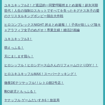
ユキユキッフル2！ど底辺的一同驚愕騒然まとめ速報！超氷河期
世代！人生の強制ロスカットですべてを失ったキグナス氷子の愛
のクリスタルキングボンビー脱出大作戦
ヒロコンプレックスNIGHT 的まとめ速報！！子供が欲しいど陰キ
ャアラフィフ女子のめざせ！専業主婦！婚活計画編
ユキユキッフル3！
萌えっふる！
天にまします我ら！
ヒロシッフル！ヒロシデース山さんのリフォームひとりDIY！！
ヒロユキユキッフルMAX！スーパークッキング！
徹夜DEテツヤッフル!！レトロ館2号店！
剛Q超児ともっふる！
ヤナッフル ゲームだいすき6！放送局