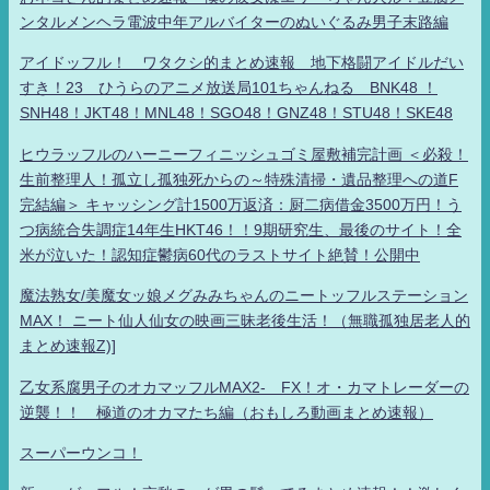
ンタルメンヘラ電波中年アルバイターのぬいぐるみ男子末路編
アイドッフル！ ワタクシ的まとめ速報 地下格闘アイドルだい
すき！23 ひうらのアニメ放送局101ちゃんねる BNK48 ！
SNH48！JKT48！MNL48！SGO48！GNZ48！STU48！SKE48
ヒウラッフルのハーニーフィニッシュゴミ屋敷補完計画 ＜必殺！
生前整理人！孤立し孤独死からの～特殊清掃・遺品整理への道F
完結編＞ キャッシング計1500万返済：厨二病借金3500万円！う
つ病統合失調症14年生HKT46！！9期研究生、最後のサイト！全
米が泣いた！認知症鬱病60代のラストサイト絶賛！公開中
魔法熟女/美魔女ッ娘メグみみちゃんのニートッフルステーション
MAX！ ニート仙人仙女の映画三昧老後生活！（無職孤独居老人的
まとめ速報Z)]
乙女系腐男子のオカマッフルMAX2- FX！オ・カマトレーダーの
逆襲！！ 極道のオカマたち編（おもしろ動画まとめ速報）
スーパーウンコ！