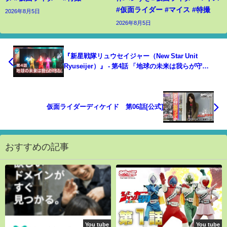
#仮面ライダー #マイス #特撮
2026年8月5日
2026年8月5日
『新星戦隊リュウセイジャー（New Star Unit
Ryuseijer）』 - 第4話 「地球の未来は我らが守
る！」
仮面ライダーディケイド 第06話[公式]
おすすめの記事
You tube
You tube