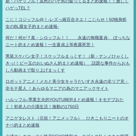
新・ハゲッフル！哀愁のハゲ男の髪ってるまとめ速報！！激しく
ハゲっTEL？
こじ！コジッフル@！-レズっ娘百合ネエ！こじらせ！50独身処
女のBL腐女子的まとめ速報-
何だ！何が？真・シロッフル！！ 永遠の無職童貞- ぼっちな
ニート的まとめ速報！一生童貞上等夜露死苦！
男装スケバン女子！スケッフルまっくす！（新・ナンノひゃくし
きっ!！ビー玉のおいぬさん的まとめ速報） 話題な事件からおも
しろ動画まで取り上げまっくす
ロボットアニメ！メカと美少女キャラだいすき永遠の非リア充・
非モテ星人 ！あらゆるマニアの為のマニアックサイト
ハルッフル-専業主夫的YOUTUBERまとめ速報！キモデブおた
く！初老人の介護生活！激動の1750日
アニゲタレスト（元祖！アニメッフル） ひきこもりニートのオ
ナベ的まとめ速報