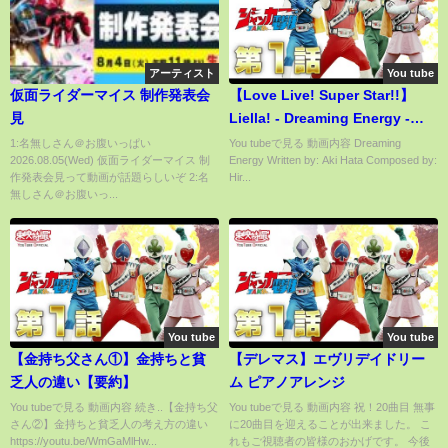
アーティスト
You tube
仮面ライダーマイス 制作発表会
【Love Live! Super Star!!】
見
Liella! - Dreaming Energy -
Line Distribution
1:名無しさん＠お腹いっぱい
You tubeで見る 動画内容 Dreaming
2026.08.05(Wed) 仮面ライダーマイス 制
Energy Written by: Aki Hata Composed by:
作発表会見って動画が話題らしいぞ 2:名
Hir...
無しさん＠お腹いっ...
You tube
You tube
【金持ち父さん①】金持ちと貧
【デレマス】エヴリデイドリー
乏人の違い【要約】
ム ピアノアレンジ
You tubeで見る 動画内容 続き..【金持ち父
You tubeで見る 動画内容 祝！20曲目 無事
さん②】金持ちと貧乏人の考え方の違い
に20曲目を迎えることが出来ました。 こ
https://youtu.be/WmGaMlHw...
れもご視聴者の皆様のおかげです。 今後