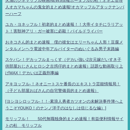
火浦のシネマッフル映画NEWS情報ポータブルの杜！オネエ管理
人オカマちゃんの鬼女的まとめ速報!オカマッフルアタックナンバ
ーハーフ
ユカ・ヨネッフル！初老的まとめ速報！！大帝イタチにラリアッ
ト！害獣神アリ・ガー被害に必殺！パイルドライバー
おネコさん的まとめ速報 僕の彼女はエリーちゃん人形！豆腐メ
ンタルメンヘラ電波中年アルバイターのぬいぐるみ男子末路編
スケバン！デカッフルまっくす（デカい強い2次元嫁だいすき子
供部屋おじさんヒロシ之古惑仔的まとめ速報）話題な動画取り上
げMAX！デカいは正義刑事編
アキヨッフル-！ネオニートスケ番長のエキストラ芸能情報局！
（子ども部屋おばさんの自宅警備員的まとめ速報）
[ヨシヨシロッフル-！！-素浪人勇者カツオンの未解決事件簿へよ
うこそYOUKO！のナンノ洋子のはなしは信じるな編）]
モリッフル！ 50代無職独身的まとめ速報！有益便利情報サイ
トの杜 モリッフル