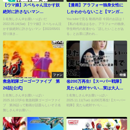
【ウマ娘】スペちゃん泣かす奴
【漫画】アラフォー独身女性に
絶対に許さないマン
しかわからないこと【マンガ動
【2022/05/01 切り抜き】
画】
1:名無しさん＠お腹いっぱいだ
You tubeで見る 動画内容 今回のお話は！
2022.05.14(Sat) 【ウマ娘】スペちゃん泣
【私の名前ははるか。アラフォーの独身。
かす奴絶対に許さないマン【2022/05/01
学生時代の友達から「話したいことがあ
切り抜き...
る」とお茶に誘われ...
ファン
特撮
救急戦隊ゴーゴーファイブ 第
㊗️200万再生!【スーパー戦隊】
26話[公式]
見たら絶対ヤバい…実は大人の
事情でもう2度と見られない変身
1:名無しさん＠お腹いっぱい
1:名無しさん＠お腹いっぱい
2025.10.17(Fri) 救急戦隊ゴーゴーファイ
2025.11.11(Tue) ㊗️200万再生!【スーパー
【キラメイグリーン】#キラメイ
ブ 第26話って動画が話題らしいぞ 2:名
戦隊】見たら絶対ヤバい…...
ジャー#戦隊#特撮
無しさん＠お腹い...