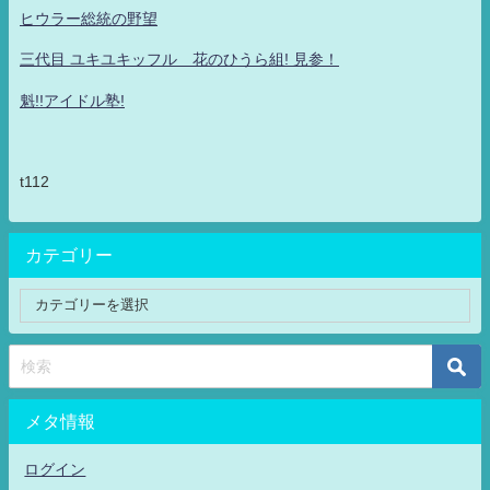
ヒウラー総統の野望
三代目 ユキユキッフル 花のひうら組! 見参！
魁!!アイドル塾!
t112
カテゴリー
メタ情報
ログイン