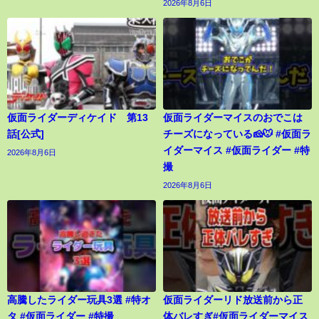
2026年8月6日
仮面ライダーディケイド 第13
仮面ライダーマイスのおでこは
話[公式]
チーズになっている🧀🐭 #仮面ラ
イダーマイス #仮面ライダー #特
2026年8月6日
撮
2026年8月6日
高騰したライダー玩具3選 #特オ
仮面ライダーリド放送前から正
タ #仮面ライダー #特撮
体バレすぎ#仮面ライダーマイス