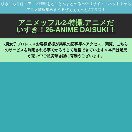
ひきこもりは、アニメ情報をとことんまとめる欲張りサイト！ネット中から
アニメ情報集めまくるぜぇぇぇっとZプラス！
アニメッフル2-特撮.アニメだ
いすき！26-ANIME DAISUKI！
-腐女子プロレス＜お客様皆様が掲載の記事等へアクセス、閲覧、こちら
のサービスを利用される事でかろうじて運営できています＞本日は足元
が悪い中ご足労頂き誠に有難うございます。