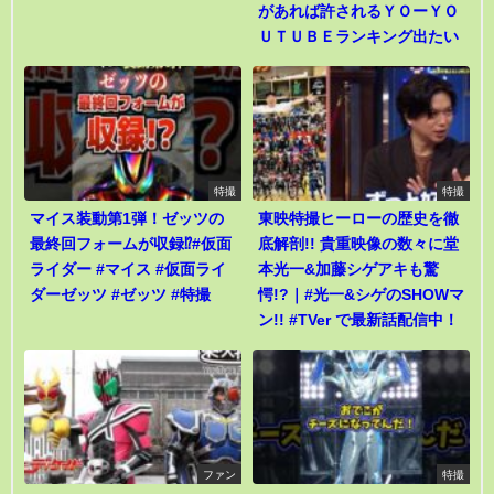
があれば許されるＹＯーＹＯ
ＵＴＵＢＥランキング出たい
特撮
特撮
マイス装動第1弾！ゼッツの
東映特撮ヒーローの歴史を徹
最終回フォームが収録⁉︎#仮面
底解剖!! 貴重映像の数々に堂
ライダー #マイス #仮面ライ
本光一&加藤シゲアキも驚
ダーゼッツ #ゼッツ #特撮
愕!?｜#光一&シゲのSHOWマ
ン!! #TVer で最新話配信中！
ファン
特撮