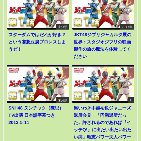
未分類
2017年
スターダムではだれが好き？
JKT48ジブリジャカルタ展の
という妄想豆腐プロレスしよ
世界：スタジオジブリの映画
うぜ！
製作の旅の魔法を体験してく
ださい
未分類
AI
SNH48 ヌンチャク（陳思）
男いわき手越祐也ジャニーズ
TV出演 日本語字幕つき
退所会見 「円満退所だっ
2013-5-11
た。許されるのであれば『イ
ッテQ!』に出たい出たい出た
い病」昭恵パワー夫人パワー