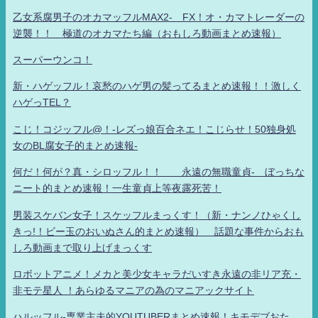
乙女系腐男子のオカマッフルMAX2- FX！オ・カマトレーダーの
逆襲！！ 極道のオカマたち編（おもしろ動画まとめ速報）
スーパーウンコ！
新・ハゲッフル！哀愁のハゲ男の髪ってるまとめ速報！！激しく
ハゲっTEL？
こじ！コジッフル@！-レズっ娘百合ネエ！こじらせ！50独身処
女のBL腐女子的まとめ速報-
何だ！何が？真・シロッフル！！ 永遠の無職童貞- ぼっちな
ニート的まとめ速報！一生童貞上等夜露死苦！
男装スケバン女子！スケッフルまっくす！（新・ナンノひゃくし
きっ!！ビー玉のおいぬさん的まとめ速報） 話題な事件からおも
しろ動画まで取り上げまっくす
ロボットアニメ！メカと美少女キャラだいすき永遠の非リア充・
非モテ星人 ！あらゆるマニアの為のマニアックサイト
ハルッフル-専業主夫的YOUTUBERまとめ速報！キモデブおた