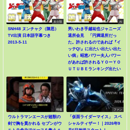
未分類
AI
SNH48 ヌンチャク（陳思）
男いわき手越祐也ジャニーズ
TV出演 日本語字幕つき
退所会見 「円満退所だっ
2013-5-11
た。許されるのであれば『イ
ッテQ!』に出たい出たい出た
い病」昭恵パワー夫人パワー
があれば許されるＹＯーＹＯ
ＵＴＵＢＥランキング出たい
特撮
ファン
ウルトラマンエースが超獣の
「仮面ライダーマイス」 スペ
剣で胸を貫かれる セブンがウ
シャルティザー！｜2026年9