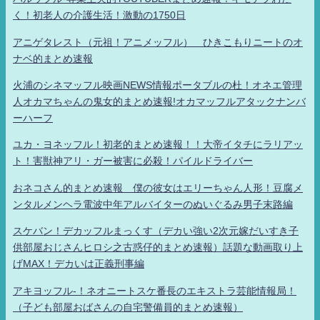
く！初老人の介護生活！激動の1750日
アニゲタレスト（元祖！アニメッフル） ひきこもりニートのオ
ナベ的まとめ速報
火浦のシネマッフル映画NEWS情報ポータブルの杜！オネエ管理
人オカマちゃんの鬼女的まとめ速報!オカマッフルアタックナンバ
ーハーフ
ユカ・ヨネッフル！初老的まとめ速報！！大帝イタチにラリアッ
ト！害獣神アリ・ガー被害に必殺！パイルドライバー
おネコさん的まとめ速報 僕の彼女はエリーちゃん人形！豆腐メ
ンタルメンヘラ電波中年アルバイターのぬいぐるみ男子末路編
スケバン！デカッフルまっくす（デカい強い2次元嫁だいすき子
供部屋おじさんヒロシ之古惑仔的まとめ速報）話題な動画取り上
げMAX！デカいは正義刑事編
アキヨッフル-！ネオニートスケ番長のエキストラ芸能情報局！
（子ども部屋おばさんの自宅警備員的まとめ速報）