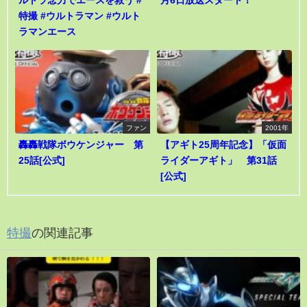
ルトラ念力でエースを救う #
月6日放送スタート！
特撮 #ウルトラマン #ウルト
ラマンエース
ファン
2001年
轟轟戦隊ボウケンジャー 第
【アギト25周年記念】「仮面
25話[公式]
ライダーアギト」 第31話
[公式]
特撮
の関連記事