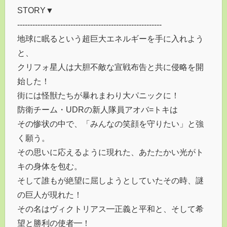
STORY▼
---------------------------------------------------------
地球に眠るという超巨大エネルギーを手に入れよう
と、
クリフォ星人は大胆不敵な宣戦布告と共に侵略を開
始した！
街には怪獣たちが暴れまわり大パニックに！
防衛チーム・UDRの新人隊員アオバ=トキは
その惨状の中で、「みんなの笑顔を守りたい」と強
く願う。
その思いに応えるように現れた、あたたかい光がト
キの身体を包む。
そして誰もが絶望に屈しようとしていたその時、謎
の巨人が現れた！
その名はヴィクトリアス━正義と平和と、そして希
望と勝利の使者━！