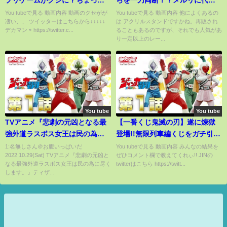
プリゲームがクジに？ちょっと
らを一刀両断！？メルリに代わ
ホラーだけど可愛い？（一番
ってお仕置きよ！【スイング】
You tubeで見る 動画内容 動画のクセがが
You tubeで見る 動画内容 他によくあるの
凄い、、 ツイッターはこちらから↓↓↓↓↓
は アクリルスタンドですかね。再販され
賞、一番くじ、第五人格）
デカマン ⇨ https://twitter.c...
ることもあるのですが、それでも人気があ
り一定以上のレー...
You tube
You tube
TVアニメ『悲劇の元凶となる最
【一番くじ鬼滅の刃】遂に煉獄
強外道ラスボス女王は民の為に
登場!!無限列車編くじをガチ引き
尽くします。』ティザーPV｜
して優勝する!!
1:名無しさん＠お腹いっぱいだ
You tubeで見る 動画内容 みんなの結果を
2022.10.29(Sat) TVアニメ『悲劇の元凶と
ぜひコメント欄で教えてくれぃ!! JINの
2023年7月放送開始
なる最強外道ラスボス女王は民の為に尽く
twitterはこちら https://twitt...
します。』ティザ...