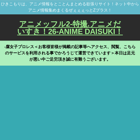
ひきこもりは、アニメ情報をとことんまとめる欲張りサイト！ネット中から
アニメ情報集めまくるぜぇぇぇっとZプラス！
アニメッフル2-特撮.アニメだ
いすき！26-ANIME DAISUKI！
-腐女子プロレス＜お客様皆様が掲載の記事等へアクセス、閲覧、こちら
のサービスを利用される事でかろうじて運営できています＞本日は足元
が悪い中ご足労頂き誠に有難うございます。