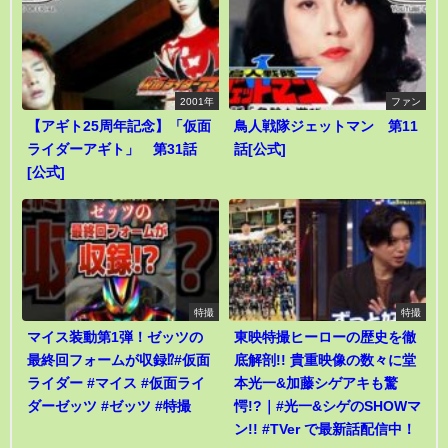
2001年
ファン
【アギト25周年記念】「仮面
鳥人戦隊ジェットマン 第11
ライダーアギト」 第31話
話[公式]
[公式]
特撮
特撮
マイス装動第1弾！ゼッツの
東映特撮ヒーローの歴史を徹
最終回フォームが収録⁉︎#仮面
底解剖!! 貴重映像の数々に堂
ライダー #マイス #仮面ライ
本光一&加藤シゲアキも驚
ダーゼッツ #ゼッツ #特撮
愕!?｜#光一&シゲのSHOWマ
ン!! #TVer で最新話配信中！