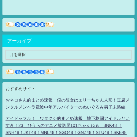
アーカイブ
おすすめサイト
おネコさん的まとめ速報 僕の彼女はエリーちゃん人形！豆腐メ
ンタルメンヘラ電波中年アルバイターのぬいぐるみ男子末路編
アイドッフル！ ワタクシ的まとめ速報 地下格闘アイドルだい
すき！23 ひうらのアニメ放送局101ちゃんねる BNK48 ！
SNH48！JKT48！MNL48！SGO48！GNZ48！STU48！SKE48