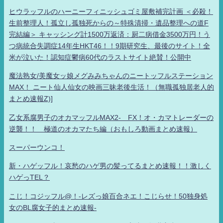
ヒウラッフルのハーニーフィニッシュゴミ屋敷補完計画 ＜必殺！
生前整理人！孤立し孤独死からの～特殊清掃・遺品整理への道F
完結編＞ キャッシング計1500万返済：厨二病借金3500万円！う
つ病統合失調症14年生HKT46！！9期研究生、最後のサイト！全
米が泣いた！認知症鬱病60代のラストサイト絶賛！公開中
魔法熟女/美魔女ッ娘メグみみちゃんのニートッフルステーション
MAX！ ニート仙人仙女の映画三昧老後生活！（無職孤独居老人的
まとめ速報Z)]
乙女系腐男子のオカマッフルMAX2- FX！オ・カマトレーダーの
逆襲！！ 極道のオカマたち編（おもしろ動画まとめ速報）
スーパーウンコ！
新・ハゲッフル！哀愁のハゲ男の髪ってるまとめ速報！！激しく
ハゲっTEL？
こじ！コジッフル@！-レズっ娘百合ネエ！こじらせ！50独身処
女のBL腐女子的まとめ速報-