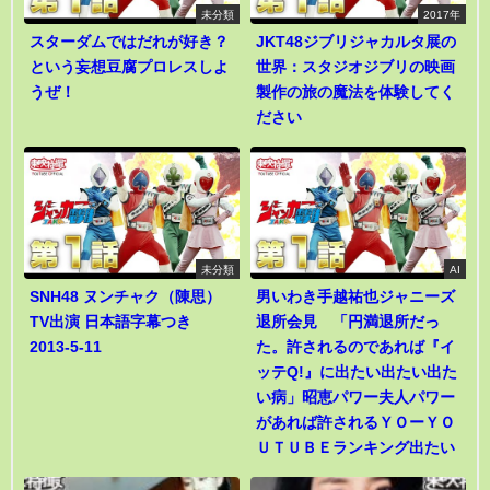
未分類
2017年
スターダムではだれが好き？
JKT48ジブリジャカルタ展の
という妄想豆腐プロレスしよ
世界：スタジオジブリの映画
うぜ！
製作の旅の魔法を体験してく
ださい
未分類
AI
SNH48 ヌンチャク（陳思）
男いわき手越祐也ジャニーズ
TV出演 日本語字幕つき
退所会見 「円満退所だっ
2013-5-11
た。許されるのであれば『イ
ッテQ!』に出たい出たい出た
い病」昭恵パワー夫人パワー
があれば許されるＹＯーＹＯ
ＵＴＵＢＥランキング出たい