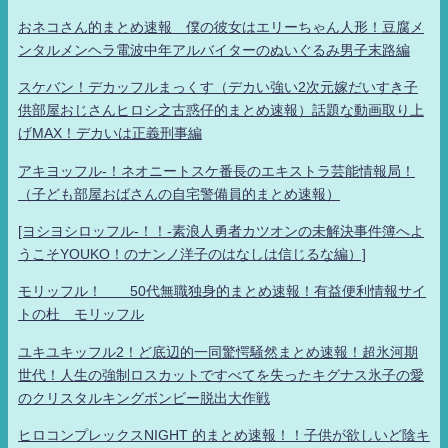
おネコさん的まとめ速報 僕の彼女はエリーちゃん人形！豆腐メ
ンタルメンヘラ電波中年アルバイターのぬいぐるみ男子末路編
スケバン！デカッフルまっくす（デカい強い2次元嫁だいすき子
供部屋おじさんヒロシ之古惑仔的まとめ速報）話題な動画取り上
げMAX！デカいは正義刑事編
アキヨッフル-！ネオニートスケ番長のエキストラ芸能情報局！
（子ども部屋おばさんの自宅警備員的まとめ速報）
[ヨシヨシロッフル-！！-素浪人勇者カツオンの未解決事件簿へよ
うこそYOUKO！のナンノ洋子のはなしは信じるな編）]
モリッフル！ 50代無職独身的まとめ速報！有益便利情報サイ
トの杜 モリッフル
ユキユキッフル2！ど底辺的一同驚愕騒然まとめ速報！超氷河期
世代！人生の強制ロスカットですべてを失ったキグナス氷子の愛
のクリスタルキングボンビー脱出大作戦
ヒロコンプレックスNIGHT 的まとめ速報！！子供が欲しいど陰キ