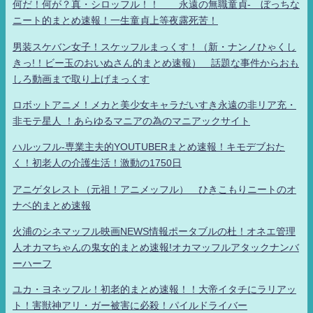
何だ！何が？真・シロッフル！！ 永遠の無職童貞- ぼっちな
ニート的まとめ速報！一生童貞上等夜露死苦！
男装スケバン女子！スケッフルまっくす！（新・ナンノひゃくし
きっ!！ビー玉のおいぬさん的まとめ速報） 話題な事件からおも
しろ動画まで取り上げまっくす
ロボットアニメ！メカと美少女キャラだいすき永遠の非リア充・
非モテ星人 ！あらゆるマニアの為のマニアックサイト
ハルッフル-専業主夫的YOUTUBERまとめ速報！キモデブおた
く！初老人の介護生活！激動の1750日
アニゲタレスト（元祖！アニメッフル） ひきこもりニートのオ
ナベ的まとめ速報
火浦のシネマッフル映画NEWS情報ポータブルの杜！オネエ管理
人オカマちゃんの鬼女的まとめ速報!オカマッフルアタックナンバ
ーハーフ
ユカ・ヨネッフル！初老的まとめ速報！！大帝イタチにラリアッ
ト！害獣神アリ・ガー被害に必殺！パイルドライバー