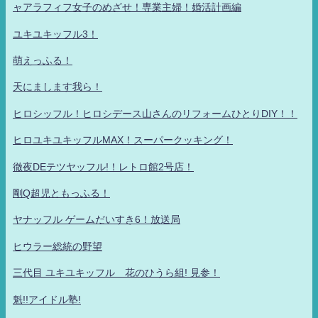
ャアラフィフ女子のめざせ！専業主婦！婚活計画編
ユキユキッフル3！
萌えっふる！
天にまします我ら！
ヒロシッフル！ヒロシデース山さんのリフォームひとりDIY！！
ヒロユキユキッフルMAX！スーパークッキング！
徹夜DEテツヤッフル!！レトロ館2号店！
剛Q超児ともっふる！
ヤナッフル ゲームだいすき6！放送局
ヒウラー総統の野望
三代目 ユキユキッフル 花のひうら組! 見参！
魁!!アイドル塾!