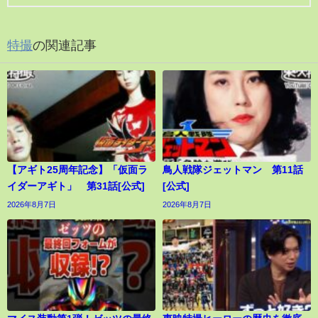
特撮
の関連記事
【アギト25周年記念】「仮面ラ
鳥人戦隊ジェットマン 第11話
イダーアギト」 第31話[公式]
[公式]
2026年8月7日
2026年8月7日