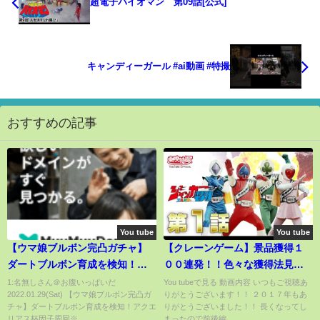
超電子バイオマン 第09話[公式]
キャンディーガール #ai動画 #特撮
おすすめの記事
You tube
You tube
【ウマ娘ブルボン完凸ガチャ】
【クレーンゲーム】景品獲得１
ダートブルボン育成を検知！ア
００連発！！色々な獲得法見せ
クエリアス杯因子周回※概要欄
ます！！ufoキャッチャー【前
1:名無しさん＠お腹いっぱいだ
You tubeで見る 動画内容 いつもご視聴あ
2022.01.29(Sat) 【ウマ娘ブルボン完凸ガ
りがとうございます！！ ２０１７年もあ
のひと言を読んでからコメント
編】
チャ】ダートブルボン育成を検知！アクエ
りがとうございました！！ 長くなってし
してね【のっちん NottinTV ウマ
リアス杯因子周回※...
まったので前後編...