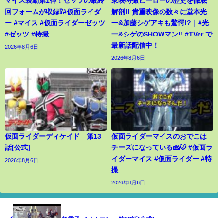
マイス装動第1弾！ゼッツの最終
東映特撮ヒーローの歴史を徹底
回フォームが収録⁉︎#仮面ライダ
解剖!! 貴重映像の数々に堂本光
ー #マイス #仮面ライダーゼッツ
一&加藤シゲアキも驚愕!?｜#光
#ゼッツ #特撮
一&シゲのSHOWマン!! #TVer で
最新話配信中！
2026年8月6日
2026年8月6日
仮面ライダーディケイド 第13
仮面ライダーマイスのおでこは
話[公式]
チーズになっている🧀🐭 #仮面ラ
イダーマイス #仮面ライダー #特
2026年8月6日
撮
2026年8月6日