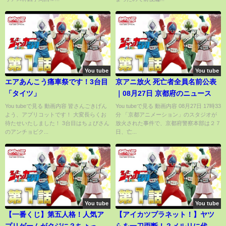
娘 プリティーダービー】
You tube
You tube
エアあんこう痛車祭です！3台目
京アニ放火 死亡者全員名前公表
「タイツ」
｜08月27日 京都府のニュース
You tubeで見る 動画内容 皆さんごきげん
You tubeで見る 動画内容 08月27日 17時33
よう、アプリコットです！ 大変長らくお
分 「京都アニメーション」のスタジオが
待たせいたしました！ 3台目はちょびさん
放火された事件で、京都府警察本部は２７
のアンチョビク...
日、亡...
You tube
You tube
【一番くじ】第五人格！人気ア
【アイカツプラネット！】ヤツ