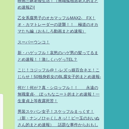
映画三昧老後生活！（無職孤独居老人的まと
め速報Z)]
乙女系腐男子のオカマッフルMAX2- FX！
オ・カマトレーダーの逆襲！！ 極道のオカ
マたち編（おもしろ動画まとめ速報）
スーパーウンコ！
新・ハゲッフル！哀愁のハゲ男の髪ってるま
とめ速報！！激しくハゲっTEL？
こじ！コジッフル@！-レズっ娘百合ネエ！こ
じらせ！50独身処女のBL腐女子的まとめ速報-
何だ！何が？真・シロッフル！！ 永遠の
無職童貞- ぼっちなニート的まとめ速報！一
生童貞上等夜露死苦！
男装スケバン女子！スケッフルまっくす！
（新・ナンノひゃくしきっ!！ビー玉のおいぬ
さん的まとめ速報） 話題な事件からおもし