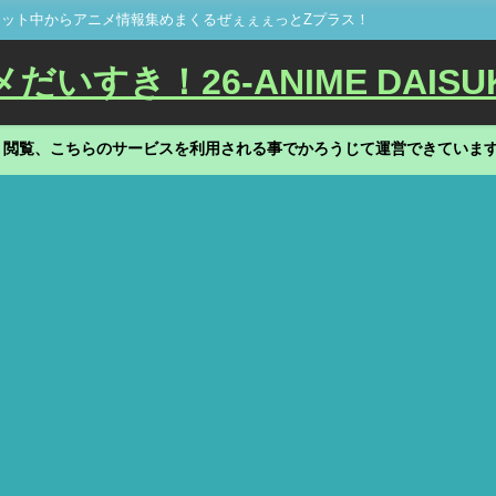
ット中からアニメ情報集めまくるぜぇぇぇっとZプラス！
いすき！26-ANIME DAISU
、閲覧、こちらのサービスを利用される事でかろうじて運営できていま