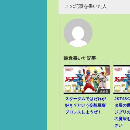
この記事を書いた人
最近書いた記事
未分類
スターダムではだれが
JKT4
好き？という妄想豆腐
タ展の
プロレスしようぜ！
ジブリ
の魔法
さい