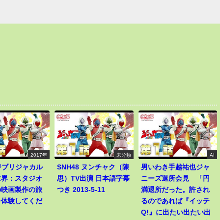
2017年
未分類
AI
8ジブリジャカル
SNH48 ヌンチャク（陳
男いわき手越祐也ジャ
世界：スタジオ
思）TV出演 日本語字幕
ニーズ退所会見 「円
の映画製作の旅
つき 2013-5-11
満退所だった。許され
を体験してくだ
るのであれば『イッテ
Q!』に出たい出たい出