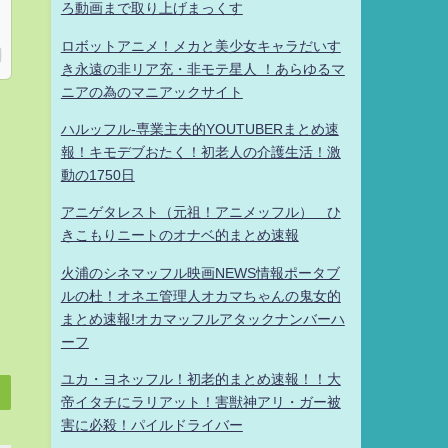
ろ動画まで取り上げまっくす
ロボットアニメ！メカと美少女キャラだいす
き永遠の非リア充・非モテ星人 ！あらゆるマ
ニアの為のマニアックサイト
ハルッフル-専業主夫的YOUTUBERまとめ速
報！キモデブおたく！初老人の介護生活！激
動の1750日
アニゲタレスト（元祖！アニメッフル） ひ
きこもりニートのオナベ的まとめ速報
火浦のシネマッフル映画NEWS情報ポータブ
ルの杜！オネエ管理人オカマちゃんの鬼女的
まとめ速報!オカマッフルアタックナンバーハ
ーフ
ユカ・ヨネッフル！初老的まとめ速報！！大
帝イタチにラリアット！害獣神アリ・ガー被
害に必殺！パイルドライバー