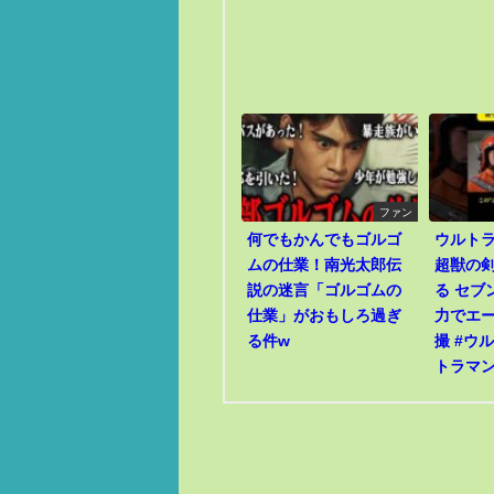
ファン
何でもかんでもゴルゴ
ウルト
ムの仕業！南光太郎伝
超獣の
説の迷言「ゴルゴムの
る セブ
仕業」がおもしろ過ぎ
力でエー
る件w
撮 #ウ
トラマ