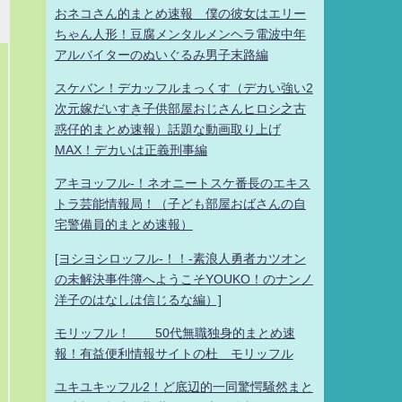
おネコさん的まとめ速報 僕の彼女はエリー
ちゃん人形！豆腐メンタルメンヘラ電波中年
アルバイターのぬいぐるみ男子末路編
スケバン！デカッフルまっくす（デカい強い2
次元嫁だいすき子供部屋おじさんヒロシ之古
惑仔的まとめ速報）話題な動画取り上げ
MAX！デカいは正義刑事編
アキヨッフル-！ネオニートスケ番長のエキス
トラ芸能情報局！（子ども部屋おばさんの自
宅警備員的まとめ速報）
[ヨシヨシロッフル-！！-素浪人勇者カツオン
の未解決事件簿へようこそYOUKO！のナンノ
洋子のはなしは信じるな編）]
モリッフル！ 50代無職独身的まとめ速
報！有益便利情報サイトの杜 モリッフル
ユキユキッフル2！ど底辺的一同驚愕騒然まと