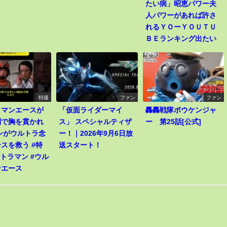
たい病」昭恵パワー夫
人パワーがあれば許さ
れるＹＯーＹＯＵＴＵ
ＢＥランキング出たい
特撮
ファン
ファン
ラマンエースが
「仮面ライダーマイ
轟轟戦隊ボウケンジャ
剣で胸を貫かれ
ス」 スペシャルティザ
ー 第25話[公式]
ンがウルトラ念
ー！｜2026年9月6日放
スを救う #特
送スタート！
ルトラマン #ウル
ンエース