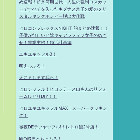
め速報！超氷河期世代！人生の強制ロスカッ
トですべてを失ったキグナス氷子の愛のクリ
スタルキングボンビー脱出大作戦
ヒロコンプレックスNIGHT 的まとめ速報！！
子供が欲しいど陰キャアラフィフ女子のめざ
せ！専業主婦！婚活計画編
ユキユキッフル3！
萌えっふる！
天にまします我ら！
ヒロシッフル！ヒロシデース山さんのリフォ
ームひとりDIY！！
ヒロユキユキッフルMAX！スーパークッキン
グ！
徹夜DEテツヤッフル!！レトロ館2号店！
剛Q超児ともっふる！