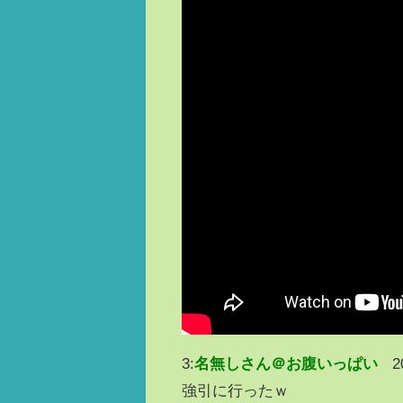
3:
名無しさん＠お腹いっぱい
2
強引に行ったｗ