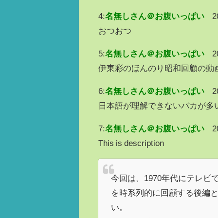
4:
名無しさん＠お腹いっぱい
2
おつおつ
5:
名無しさん＠お腹いっぱい
2
伊東彩のほんのり昭和回顧の動
6:
名無しさん＠お腹いっぱい
2
日本語が理解できないバカが多
7:
名無しさん＠お腹いっぱい
2
This is description
今回は、1970年代にテレ
を時系列的に回顧する後編
い。