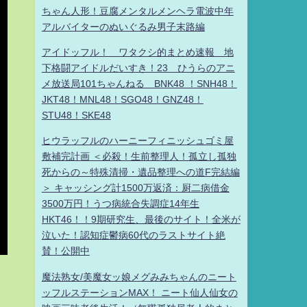
ちゃん人形！豆腐メンタルメンヘラ電波中年
アルバイターのぬいぐるみ男子末路編
アイドッフル！ ワタクシ的まとめ速報 地
下格闘アイドルだいすき！23 ひうらのアニ
メ放送局101ちゃんねる BNK48 ！SNH48！
JKT48！MNL48！SGO48！GNZ48！
STU48！SKE48
ヒウラッフルのハーニーフィニッシュゴミ屋
敷補完計画 ＜必殺！生前整理人！孤立し孤独
死からの～特殊清掃・遺品整理への道F完結編
＞ キャッシング計1500万返済：厨二病借金
3500万円！うつ病統合失調症14年生
HKT46！！9期研究生、最後のサイト！全米が
泣いた！認知症鬱病60代のラストサイト絶
賛！公開中
魔法熟女/美魔女ッ娘メグみみちゃんのニート
ッフルステーションMAX！ ニート仙人仙女の