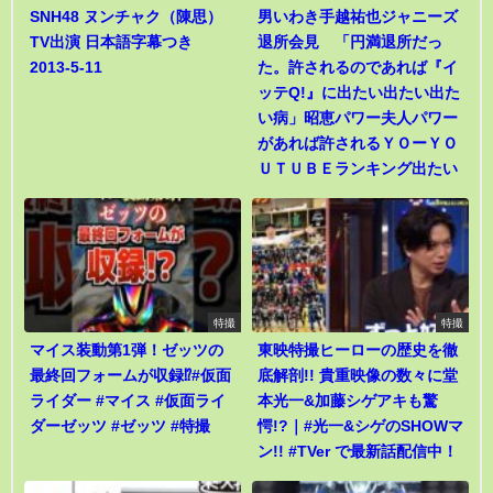
SNH48 ヌンチャク（陳思）
男いわき手越祐也ジャニーズ
TV出演 日本語字幕つき
退所会見 「円満退所だっ
2013-5-11
た。許されるのであれば『イ
ッテQ!』に出たい出たい出た
い病」昭恵パワー夫人パワー
があれば許されるＹＯーＹＯ
ＵＴＵＢＥランキング出たい
特撮
特撮
マイス装動第1弾！ゼッツの
東映特撮ヒーローの歴史を徹
最終回フォームが収録⁉︎#仮面
底解剖!! 貴重映像の数々に堂
ライダー #マイス #仮面ライ
本光一&加藤シゲアキも驚
ダーゼッツ #ゼッツ #特撮
愕!?｜#光一&シゲのSHOWマ
ン!! #TVer で最新話配信中！