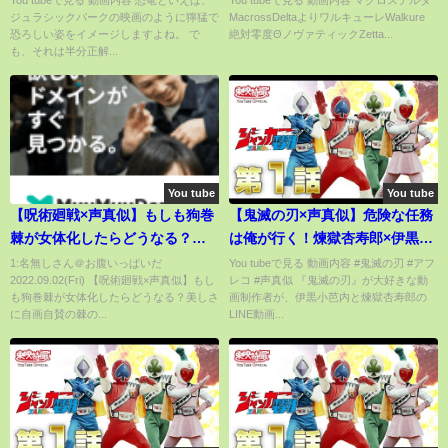
You tubeで見る 動画内容 恐竜といえば、
You tubeで見る 動画内容 マクロスデルタ
ジュラシックパークの映画のように獰猛で
MacrossDeltaよりワルキューレWalkure
Zettaireido Novatic Walkure
恐ろしい姿をイメージしますよね。 で
絶対零度ΘノヴァティックZetta...
も、それは半分正解...
You tube
You tube
【呪術廻戦×声真似】もしも狗巻
【鬼滅の刃×声真似】危険な任務
棘が女体化したらどうなる？美
は俺が行く！煉獄杏寿郎×伊黒小
しさに自画自賛の棘の言動が
芭内【LINE】
1:名無しさん＠お腹いっぱいだ
You tubeで見る 動画内容 #鬼滅の刃 #アフ
2022.09.02(Fri) 【呪術廻戦×声真似】もし
レコ #声真似 『鬼滅の刃』が大好きな動
www【LINE・アフレコ・五条
も狗巻棘が女体化したらどうなる？美しさ
画制作者が、伊黒小芭内と煉獄杏寿郎の
悟・乙骨憂太・呪術廻戦０】
に自画自賛の棘の...
LINE動画...