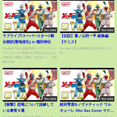
You tube
You tube
ラブライブ!スーパースター!!舞
【伝説】素ノ山田一平 総集編
台探訪(聖地巡礼) in 穏田神社
【テニス】
You tubeで見る 動画内容 ラブライブ!スー
You tubeで見る 動画内容 2020~2021 11
パースター!!に登場する平安名すみれさん
月...
の神社(ご実家)へ訪問して来ました。 渋谷
駅から徒...
You tube
You tube
【衝撃】恐竜について誤解して
絶対零度Θノヴァティック ワル
いる事実５選
キューレ Alto Sax Cover マクロ
スデルタ Macross Delta