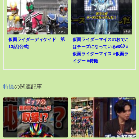
ファン
特撮
仮面ライダーディケイド 第
仮面ライダーマイスのおでこ
13話[公式]
はチーズになっている🧀🐭 #
仮面ライダーマイス #仮面ラ
イダー #特撮
特撮
の関連記事