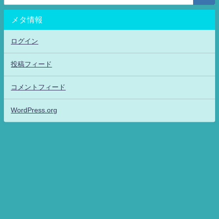
メタ情報
ログイン
投稿フィード
コメントフィード
WordPress.org
アニメッフル2-特撮.アニメだいすき！26-ANIME DAISUKI！ All Rights