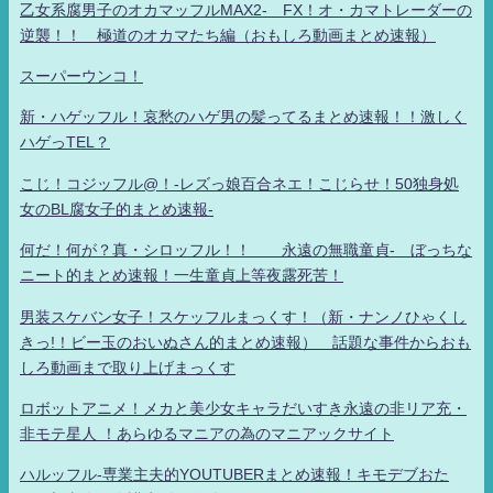
乙女系腐男子のオカマッフルMAX2- FX！オ・カマトレーダーの
逆襲！！ 極道のオカマたち編（おもしろ動画まとめ速報）
スーパーウンコ！
新・ハゲッフル！哀愁のハゲ男の髪ってるまとめ速報！！激しく
ハゲっTEL？
こじ！コジッフル@！-レズっ娘百合ネエ！こじらせ！50独身処
女のBL腐女子的まとめ速報-
何だ！何が？真・シロッフル！！ 永遠の無職童貞- ぼっちな
ニート的まとめ速報！一生童貞上等夜露死苦！
男装スケバン女子！スケッフルまっくす！（新・ナンノひゃくし
きっ!！ビー玉のおいぬさん的まとめ速報） 話題な事件からおも
しろ動画まで取り上げまっくす
ロボットアニメ！メカと美少女キャラだいすき永遠の非リア充・
非モテ星人 ！あらゆるマニアの為のマニアックサイト
ハルッフル-専業主夫的YOUTUBERまとめ速報！キモデブおた