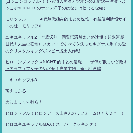
[ヨシヨシロッフル-！！-素浪人勇者カツオンの未解決事件簿へよ
うこそYOUKO！のナンノ洋子のはなしは信じるな編）]
モリッフル！ 50代無職独身的まとめ速報！有益便利情報サイ
トの杜 モリッフル
ユキユキッフル2！ど底辺的一同驚愕騒然まとめ速報！超氷河期
世代！人生の強制ロスカットですべてを失ったキグナス氷子の愛
のクリスタルキングボンビー脱出大作戦
ヒロコンプレックスNIGHT 的まとめ速報！！子供が欲しいど陰キ
ャアラフィフ女子のめざせ！専業主婦！婚活計画編
ユキユキッフル3！
萌えっふる！
天にまします我ら！
ヒロシッフル！ヒロシデース山さんのリフォームひとりDIY！！
ヒロユキユキッフルMAX！スーパークッキング！