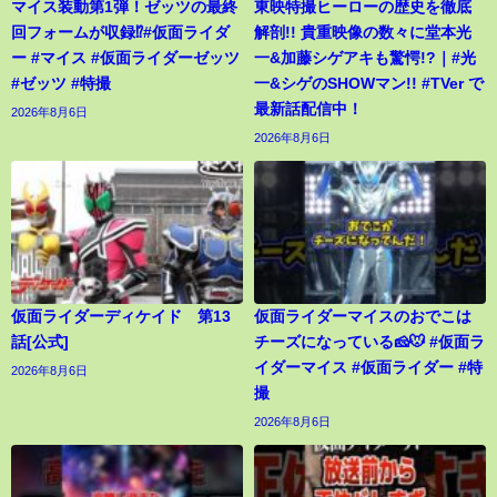
マイス装動第1弾！ゼッツの最終
東映特撮ヒーローの歴史を徹底
回フォームが収録⁉︎#仮面ライダ
解剖!! 貴重映像の数々に堂本光
ー #マイス #仮面ライダーゼッツ
一&加藤シゲアキも驚愕!?｜#光
#ゼッツ #特撮
一&シゲのSHOWマン!! #TVer で
最新話配信中！
2026年8月6日
2026年8月6日
仮面ライダーディケイド 第13
仮面ライダーマイスのおでこは
話[公式]
チーズになっている🧀🐭 #仮面ラ
イダーマイス #仮面ライダー #特
2026年8月6日
撮
2026年8月6日