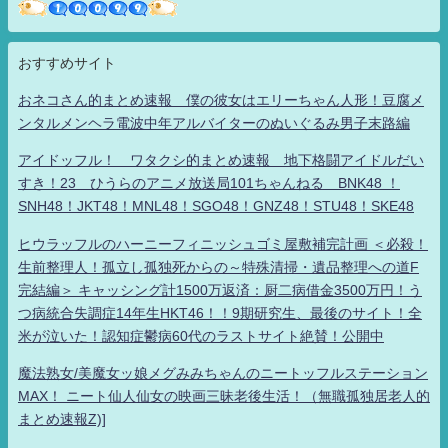
おすすめサイト
おネコさん的まとめ速報 僕の彼女はエリーちゃん人形！豆腐メ
ンタルメンヘラ電波中年アルバイターのぬいぐるみ男子末路編
アイドッフル！ ワタクシ的まとめ速報 地下格闘アイドルだい
すき！23 ひうらのアニメ放送局101ちゃんねる BNK48 ！
SNH48！JKT48！MNL48！SGO48！GNZ48！STU48！SKE48
ヒウラッフルのハーニーフィニッシュゴミ屋敷補完計画 ＜必殺！
生前整理人！孤立し孤独死からの～特殊清掃・遺品整理への道F
完結編＞ キャッシング計1500万返済：厨二病借金3500万円！う
つ病統合失調症14年生HKT46！！9期研究生、最後のサイト！全
米が泣いた！認知症鬱病60代のラストサイト絶賛！公開中
魔法熟女/美魔女ッ娘メグみみちゃんのニートッフルステーション
MAX！ ニート仙人仙女の映画三昧老後生活！（無職孤独居老人的
まとめ速報Z)]