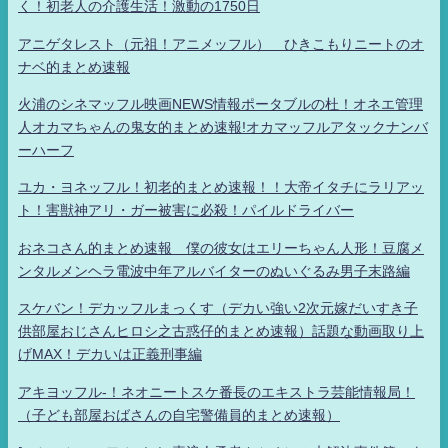
く！初老人の介護生活！激動の1750日
アニゲタレスト（元祖！アニメッフル） ひきこもりニートのオ
ナベ的まとめ速報
火浦のシネマッフル映画NEWS情報ポータブルの杜！オネエ管理
人オカマちゃんの鬼女的まとめ速報!オカマッフルアタックナンバ
ーハーフ
ユカ・ヨネッフル！初老的まとめ速報！！大帝イタチにラリアッ
ト！害獣神アリ・ガー被害に必殺！パイルドライバー
おネコさん的まとめ速報 僕の彼女はエリーちゃん人形！豆腐メ
ンタルメンヘラ電波中年アルバイターのぬいぐるみ男子末路編
スケバン！デカッフルまっくす（デカい強い2次元嫁だいすき子
供部屋おじさんヒロシ之古惑仔的まとめ速報）話題な動画取り上
げMAX！デカいは正義刑事編
アキヨッフル-！ネオニートスケ番長のエキストラ芸能情報局！
（子ども部屋おばさんの自宅警備員的まとめ速報）