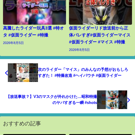
高騰したライダー玩具3選 #特オ
仮面ライダーリド放送前から正
タ #仮面ライダー #特撮
体バレすぎ#仮面ライダーマイス
#仮面ライダー #マイス #特撮
2026年8月5日
2026年8月5日
次のライダー「マイス」のみんなの予想がおもしろ
すぎた！ #特撮改造 #ヘイパウチ #仮面ライダー
【放送事故？】V3のマスクが外れかけた…昭和特撮
のヤバすぎる一瞬 #shots
おすすめの記事