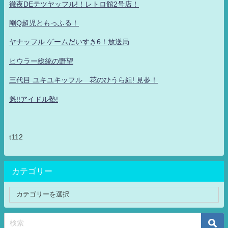
徹夜DEテツヤッフル!！レトロ館2号店！
剛Q超児ともっふる！
ヤナッフル ゲームだいすき6！放送局
ヒウラー総統の野望
三代目 ユキユキッフル 花のひうら組! 見参！
魁!!アイドル塾!
t112
カテゴリー