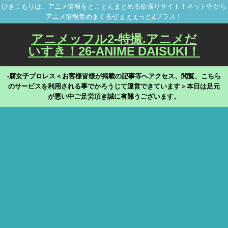
ひきこもりは、アニメ情報をとことんまとめる欲張りサイト！ネット中から
アニメ情報集めまくるぜぇぇぇっとZプラス！
アニメッフル2-特撮.アニメだ
いすき！26-ANIME DAISUKI！
-腐女子プロレス＜お客様皆様が掲載の記事等へアクセス、閲覧、こちら
のサービスを利用される事でかろうじて運営できています＞本日は足元
が悪い中ご足労頂き誠に有難うございます。