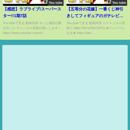
You tube
You tube
【感想】ラブライブ!スーパース
【五等分の花嫁】一番くじ神引
ター!!1期7話
きしてフィギュアのガチレビュ
ー！？【超神回】☆☆☆
You tubeで見る 動画内容 やっと物語が動
You tubeで見る 動画内容 ☆チャンネル登
き出した チャンネル登録お願いします！
録☆ https://bit.ly/32m1MTg ★メンバーに
https://www.youtube.com/ch...
なる★ https://ww...