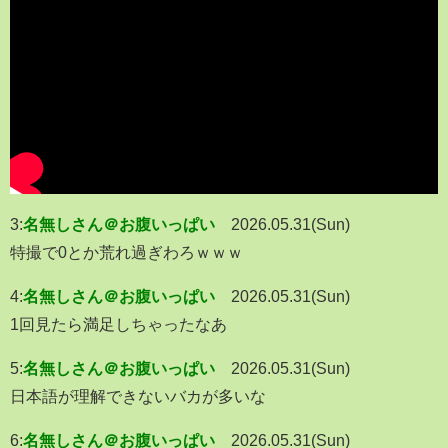
3:
名無しさん＠お腹いっぱい
2026.05.31(Sun)
特撮で0とか荒れ過ぎわろｗｗｗ
4:
名無しさん＠お腹いっぱい
2026.05.31(Sun)
1回見たら満足しちゃったなあ
5:
名無しさん＠お腹いっぱい
2026.05.31(Sun)
日本語が理解できないバカが多いな
6:
名無しさん＠お腹いっぱい
2026.05.31(Sun)