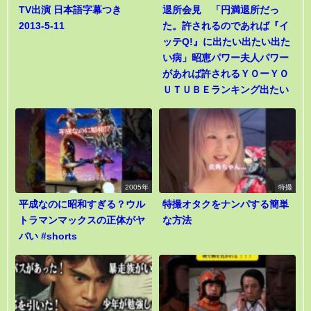
TV出演 日本語字幕つき
退所会見 「円満退所だっ
2013-5-11
た。許されるのであれば『イ
ッテQ!』に出たい出たい出た
い病」昭恵パワー夫人パワー
があれば許されるＹＯーＹＯ
ＵＴＵＢＥランキング出たい
2005年
特撮
平成なのに昭和すぎる？ウル
特撮オタクをナンパする簡単
トラマンマックスの正体がヤ
な方法
バい #shorts