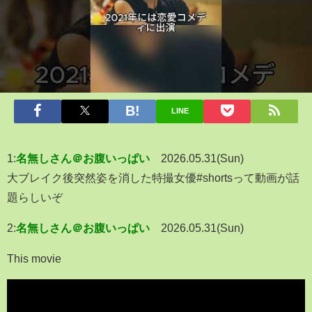
LINE
1:
名無しさん＠お腹いっぱい
2026.05.31(Sun)
大ブレイク後突然姿を消した特撮女優#shortsって動画が話
題らしいぞ
2:
名無しさん＠お腹いっぱい
2026.05.31(Sun)
This movie