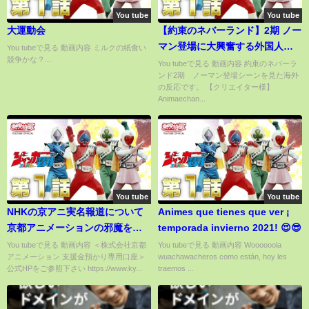
You tube
You tube
大運動会
【約束のネバーランド】2期 ノー
マン登場に大興奮する外国人
You tubeで見る 動画内容 ミルクの紙食い
競争かな？...
【海外の反応】
You tubeで見る 動画内容 約束のネバーラ
ンド2期 ノーマン登場シーンを見た海外
の反応です。 【クリエイター様】
Animaechan...
You tube
You tube
NHKの京アニ実名報道について
Animes que tienes que ver ¡
京都アニメーションの邪魔をす
temporada invierno 2021! 😍😎
るマスゴミ各社
You tubeで見る 動画内容 ＜株式会社京都
You tubeで見る 動画内容 Woooooola
アニメーション 支援金預かり専用口座＞
wuachawacheros como están, hoy les
公式HPをご参照下さい https://www.ky...
traemos ...