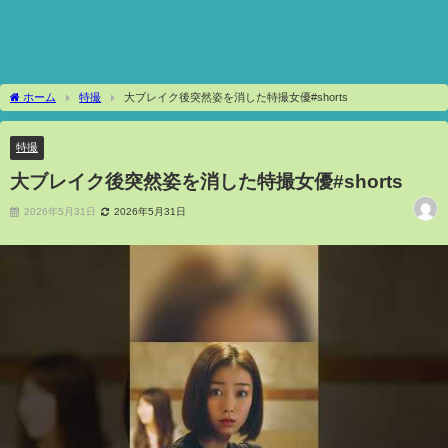
ホーム
特撮
大ブレイク後突然姿を消した特撮女優#shorts
特撮
大ブレイク後突然姿を消した特撮女優#shorts
2026年5月31日
2026年5月31日