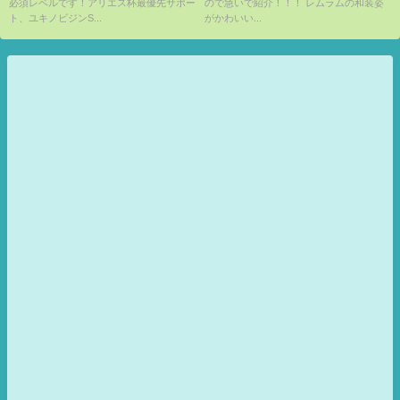
必須レベルです！アリエス杯最優先サポー
ので急いで紹介！！！ レムラムの和装姿
なのか、ノンストップガールと
ト、ユキノビジンS...
がかわいい...
良バ場の鬼どっちが優先？【ノ
ンストップガール/編成】