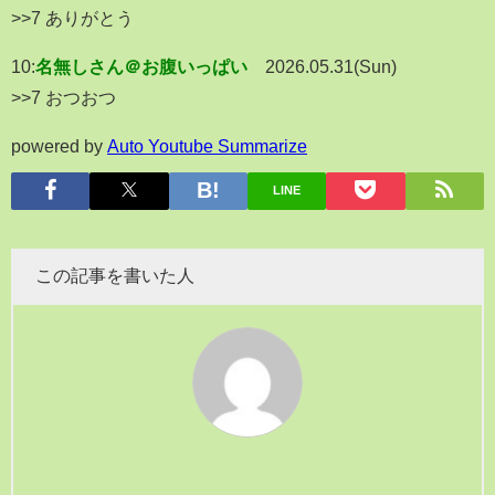
>>7 ありがとう
10:
名無しさん＠お腹いっぱい
2026.05.31(Sun)
>>7 おつおつ
powered by
Auto Youtube Summarize
LINE
この記事を書いた人