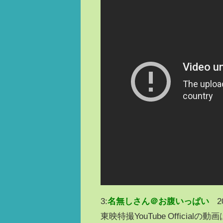
3:
名無しさん＠お腹いっぱい
2
東映特撮YouTube Official