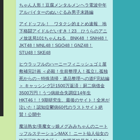
ちゃん人形！豆腐メンタルメンヘラ電波中年
アルバイターのぬいぐるみ男子末路編
アイドッフル！ ワタクシ的まとめ速報 地
下格闘アイドルだいすき！23 ひうらのアニ
メ放送局101ちゃんねる BNK48 ！SNH48！
JKT48！MNL48！SGO48！GNZ48！
STU48！SKE48
ヒウラッフルのハーニーフィニッシュゴミ屋
敷補完計画 ＜必殺！生前整理人！孤立し孤独
死からの～特殊清掃・遺品整理への道F完結編
＞ キャッシング計1500万返済：厨二病借金
3500万円！うつ病統合失調症14年生
HKT46！！9期研究生、最後のサイト！全米が
泣いた！認知症鬱病60代のラストサイト絶
賛！公開中
魔法熟女/美魔女ッ娘メグみみちゃんのニート
ッフルステーションMAX！ ニート仙人仙女の