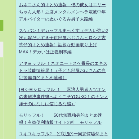
おネコさん的まとめ速報 僕の彼女はエリー
ちゃん人形！豆腐メンタルメンヘラ電波中年
アルバイターのぬいぐるみ男子末路編
スケバン！デカッフルまっくす（デカい強い2
次元嫁だいすき子供部屋おじさんヒロシ之古
惑仔的まとめ速報）話題な動画取り上げ
MAX！デカいは正義刑事編
アキヨッフル-！ネオニートスケ番長のエキス
トラ芸能情報局！（子ども部屋おばさんの自
宅警備員的まとめ速報）
[ヨシヨシロッフル-！！-素浪人勇者カツオン
の未解決事件簿へようこそYOUKO！のナンノ
洋子のはなしは信じるな編）]
モリッフル！ 50代無職独身的まとめ速
報！有益便利情報サイトの杜 モリッフル
ユキユキッフル2！ど底辺的一同驚愕騒然まと