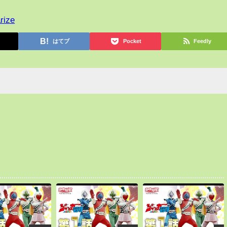
rize
はてブ
Pocket
Feedly