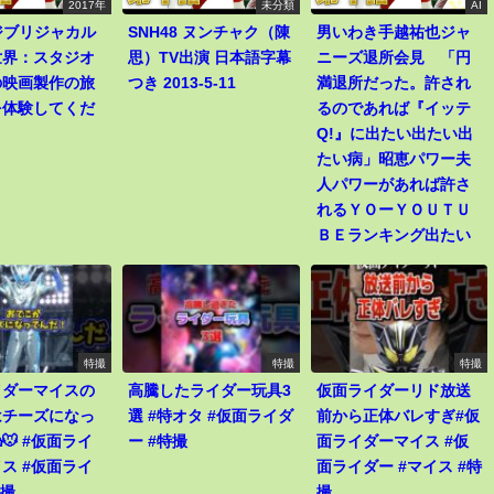
2017年
未分類
AI
8ジブリジャカル
SNH48 ヌンチャク（陳
男いわき手越祐也ジャ
世界：スタジオ
思）TV出演 日本語字幕
ニーズ退所会見 「円
の映画製作の旅
つき 2013-5-11
満退所だった。許され
を体験してくだ
るのであれば『イッテ
Q!』に出たい出たい出
たい病」昭恵パワー夫
人パワーがあれば許さ
れるＹＯーＹＯＵＴＵ
ＢＥランキング出たい
特撮
特撮
特撮
イダーマイスの
高騰したライダー玩具3
仮面ライダーリド放送
はチーズになっ
選 #特オタ #仮面ライダ
前から正体バレすぎ#仮
🐭 #仮面ライ
ー #特撮
面ライダーマイス #仮
ス #仮面ライ
面ライダー #マイス #特
特撮
撮