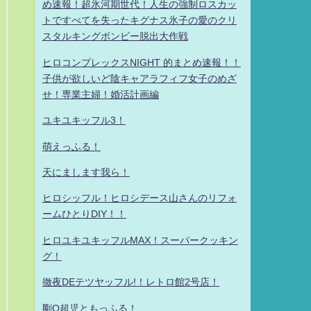
め速報！超氷河期世代！人生の強制ロスカッ
トですべてを失ったキグナス氷子の愛のクリ
スタルキングボンビー脱出大作戦
ヒロコンプレックスNIGHT 的まとめ速報！！
子供が欲しいど陰キャアラフィフ女子のめざ
せ！専業主婦！婚活計画編
ユキユキッフル3！
萌えっふる！
天にまします我ら！
ヒロシッフル！ヒロシデース山さんのリフォ
ームひとりDIY！！
ヒロユキユキッフルMAX！スーパークッキン
グ！
徹夜DEテツヤッフル!！レトロ館2号店！
剛Q超児ともっふる！