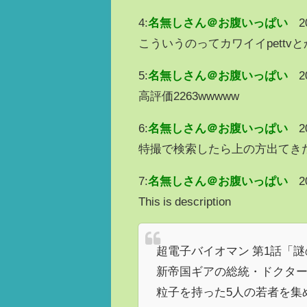
4:
名無しさん＠お腹いっぱい
2
こういうのってカワイイpett
5:
名無しさん＠お腹いっぱい
2
高評価2263wwwww
6:
名無しさん＠お腹いっぱい
2
特撮で検索したら上の方出てき
7:
名無しさん＠お腹いっぱい
2
This is description
超電子バイオマン 第1話「
新帝国ギアの総統・ドクタ
粒子を持った5人の若者を集