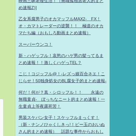
映画三昧老後生活！（無職孤独居老人的まと
め速報Z)]
乙女系腐男子のオカマッフルMAX2- FX！
オ・カマトレーダーの逆襲！！ 極道のオカ
マたち編（おもしろ動画まとめ速報）
スーパーウンコ！
新・ハゲッフル！哀愁のハゲ男の髪ってるま
とめ速報！！激しくハゲっTEL？
こじ！コジッフル@！-レズっ娘百合ネエ！こ
じらせ！50独身処女のBL腐女子的まとめ速報-
何だ！何が？真・シロッフル！！ 永遠の
無職童貞- ぼっちなニート的まとめ速報！一
生童貞上等夜露死苦！
男装スケバン女子！スケッフルまっくす！
（新・ナンノひゃくしきっ!！ビー玉のおいぬ
さん的まとめ速報） 話題な事件からおもし