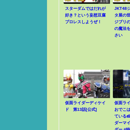
未分類
スターダムではだれが
JKT4
好き？という妄想豆腐
タ展の
プロレスしようぜ！
ジブリ
の魔法
さい
ファン
仮面ライダーディケイ
仮面ラ
ド 第13話[公式]
おでこ
ている🧀
ダーマイ
ダー #