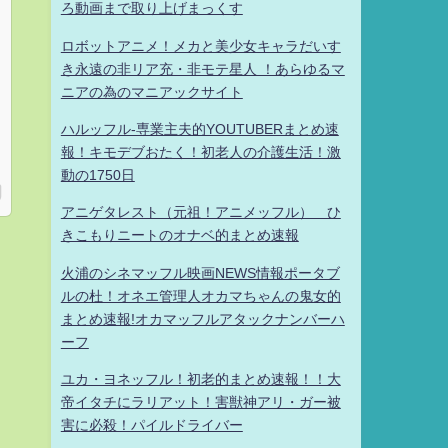
ろ動画まで取り上げまっくす
ロボットアニメ！メカと美少女キャラだいす
き永遠の非リア充・非モテ星人 ！あらゆるマ
ニアの為のマニアックサイト
ハルッフル-専業主夫的YOUTUBERまとめ速
報！キモデブおたく！初老人の介護生活！激
動の1750日
アニゲタレスト（元祖！アニメッフル） ひ
きこもりニートのオナベ的まとめ速報
火浦のシネマッフル映画NEWS情報ポータブ
ルの杜！オネエ管理人オカマちゃんの鬼女的
まとめ速報!オカマッフルアタックナンバーハ
ーフ
ユカ・ヨネッフル！初老的まとめ速報！！大
帝イタチにラリアット！害獣神アリ・ガー被
害に必殺！パイルドライバー