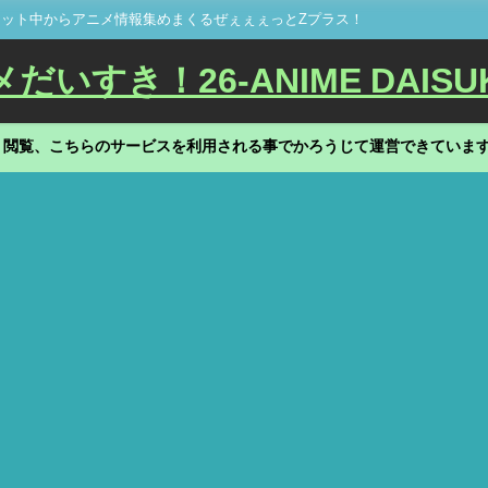
ット中からアニメ情報集めまくるぜぇぇぇっとZプラス！
いすき！26-ANIME DAISU
、閲覧、こちらのサービスを利用される事でかろうじて運営できていま