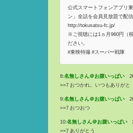
公式スマートフォンアプリ東
ン」全話を会員見放題で配
http://tokusatsu-fc.jp/
※ご視聴には1ヵ月960円
ださい。
#東映特撮 #スーパー戦隊
8:
名無しさん＠お腹いっぱい
2
>>7 おつかれ。いつもありがと
9:
名無しさん＠お腹いっぱい
2
>>7 おつおつ
10:
名無しさん＠お腹いっぱい
>>7 ありがとう