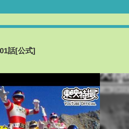
1話[公式]