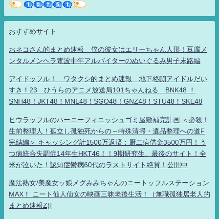
おすすめサイト
おネコさん的まとめ速報 僕の彼女はエリーちゃん人形！豆腐メ
ンタルメンヘラ電波中年アルバイターのぬいぐるみ男子末路編
アイドッフル！ ワタクシ的まとめ速報 地下格闘アイドルだい
すき！23 ひうらのアニメ放送局101ちゃんねる BNK48 ！
SNH48！JKT48！MNL48！SGO48！GNZ48！STU48！SKE48
ヒウラッフルのハーニーフィニッシュゴミ屋敷補完計画 ＜必殺！
生前整理人！孤立し孤独死からの～特殊清掃・遺品整理への道F
完結編＞ キャッシング計1500万返済：厨二病借金3500万円！う
つ病統合失調症14年生HKT46！！9期研究生、最後のサイト！全
米が泣いた！認知症鬱病60代のラストサイト絶賛！公開中
魔法熟女/美魔女ッ娘メグみみちゃんのニートッフルステーション
MAX！ ニート仙人仙女の映画三昧老後生活！（無職孤独居老人的
まとめ速報Z)]