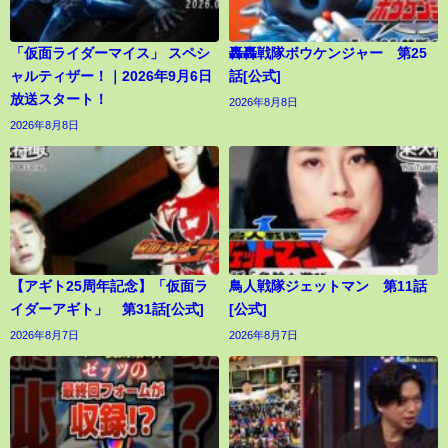
「仮面ライダーマイス」 スペシ
轟轟戦隊ボウケンジャー 第25
ャルティザー！｜2026年9月6日
話[公式]
放送スタート！
2026年8月8日
2026年8月8日
【アギト25周年記念】「仮面ラ
鳥人戦隊ジェットマン 第11話
イダーアギト」 第31話[公式]
[公式]
2026年8月7日
2026年8月7日