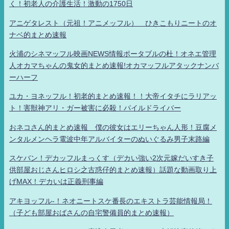
く！初老人の介護生活！激動の1750日
アニゲタレスト（元祖！アニメッフル） ひきこもりニートのオ
ナベ的まとめ速報
火浦のシネマッフル映画NEWS情報ポータブルの杜！オネエ管理
人オカマちゃんの鬼女的まとめ速報!オカマッフルアタックナンバ
ーハーフ
ユカ・ヨネッフル！初老的まとめ速報！！大帝イタチにラリアッ
ト！害獣神アリ・ガー被害に必殺！パイルドライバー
おネコさん的まとめ速報 僕の彼女はエリーちゃん人形！豆腐メ
ンタルメンヘラ電波中年アルバイターのぬいぐるみ男子末路編
スケバン！デカッフルまっくす（デカい強い2次元嫁だいすき子
供部屋おじさんヒロシ之古惑仔的まとめ速報）話題な動画取り上
げMAX！デカいは正義刑事編
アキヨッフル-！ネオニートスケ番長のエキストラ芸能情報局！
（子ども部屋おばさんの自宅警備員的まとめ速報）