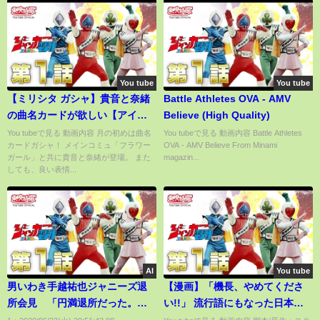
You tube
You tube
【ミリシタ ガシャ】貴音と奈緒
Battle Athletes OVA - AMV
の曲名カードが欲しい【アイマ
Believe (High Quality)
ス】
You tubeで見る 動画内容 月の初めは曲名
You tubeで見る 動画内容 Battle Athletes
カードガシャ！ メインコミュ「フラワー
OVA - AMV Believe From Minami
ガール」と共に貴音と奈緒が登場。 また
magazin...
しても、良い表情...
AI
You tube
男いわき手越祐也ジャニーズ退
【漫画】「機長、やめてくださ
所会見 「円満退所だった。許
い!!」 流行語にもなった日本航
されるのであれば『イッテQ!』
空350便墜落事故【実話】