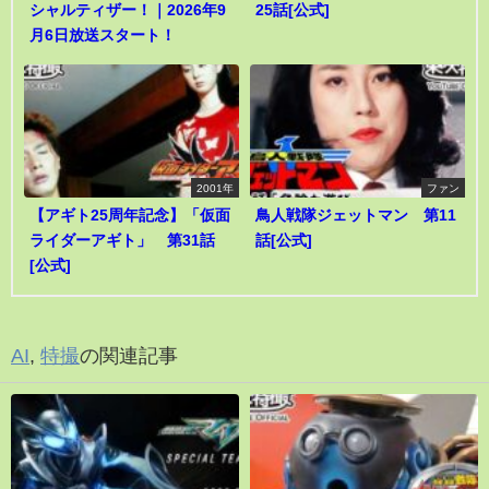
シャルティザー！｜2026年9
25話[公式]
月6日放送スタート！
2001年
ファン
【アギト25周年記念】「仮面
鳥人戦隊ジェットマン 第11
ライダーアギト」 第31話
話[公式]
[公式]
AI
,
特撮
の関連記事