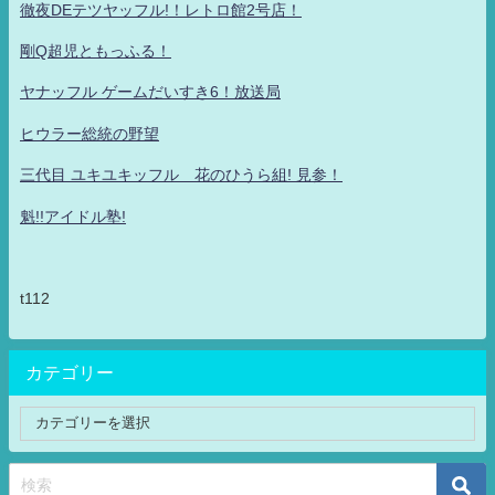
徹夜DEテツヤッフル!！レトロ館2号店！
剛Q超児ともっふる！
ヤナッフル ゲームだいすき6！放送局
ヒウラー総統の野望
三代目 ユキユキッフル 花のひうら組! 見参！
魁!!アイドル塾!
t112
カテゴリー