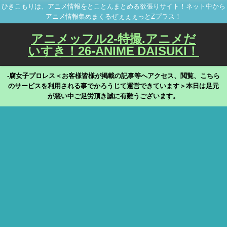
ひきこもりは、アニメ情報をとことんまとめる欲張りサイト！ネット中から
アニメ情報集めまくるぜぇぇぇっとZプラス！
アニメッフル2-特撮.アニメだ
いすき！26-ANIME DAISUKI！
-腐女子プロレス＜お客様皆様が掲載の記事等へアクセス、閲覧、こちら
のサービスを利用される事でかろうじて運営できています＞本日は足元
が悪い中ご足労頂き誠に有難うございます。