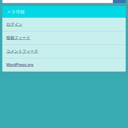
メタ情報
ログイン
投稿フィード
コメントフィード
WordPress.org
アニメッフル2-特撮.アニメだいすき！26-ANIME DAISUKI！ All Rights