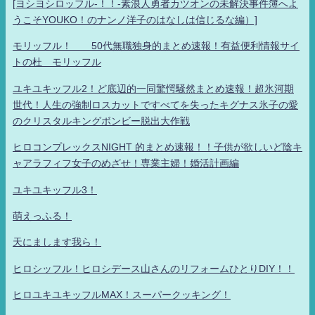
[ヨシヨシロッフル-！！-素浪人勇者カツオンの未解決事件簿へよ
うこそYOUKO！のナンノ洋子のはなしは信じるな編）]
モリッフル！ 50代無職独身的まとめ速報！有益便利情報サイ
トの杜 モリッフル
ユキユキッフル2！ど底辺的一同驚愕騒然まとめ速報！超氷河期
世代！人生の強制ロスカットですべてを失ったキグナス氷子の愛
のクリスタルキングボンビー脱出大作戦
ヒロコンプレックスNIGHT 的まとめ速報！！子供が欲しいど陰キ
ャアラフィフ女子のめざせ！専業主婦！婚活計画編
ユキユキッフル3！
萌えっふる！
天にまします我ら！
ヒロシッフル！ヒロシデース山さんのリフォームひとりDIY！！
ヒロユキユキッフルMAX！スーパークッキング！