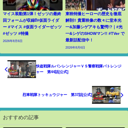
マイス装動第1弾！ゼッツの最終
東映特撮ヒーローの歴史を徹底
回フォームが収録⁉︎#仮面ライダ
解剖!! 貴重映像の数々に堂本光
ー #マイス #仮面ライダーゼッツ
一&加藤シゲアキも驚愕!?｜#光
#ゼッツ #特撮
一&シゲのSHOWマン!! #TVer で
最新話配信中！
2026年8月6日
2026年8月6日
快盗戦隊ルパンレンジャーＶＳ警察戦隊パトレンジ
ャー 第44話[公式]
烈車戦隊トッキュウジャー 第37話[公式]
おすすめの記事