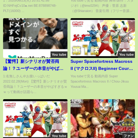
1：2020/06/23(火) 20:51:42.88
You tubeで見る 動画内容 脚本/原作：スタ
ID:NHFejCv10●.net BE:878898748-
ジオI（@ims0294） 声優：菅原 志新
に出たい出たい出たい病」昭恵
PLT(16000) ...
（@Shiaraion） 音楽引用（フリー音源...
パワー夫人パワーがあれば許さ
れるＹＯーＹＯＵＴＵＢＥラン
キング出たい
You tube
You tube
【驚愕】新シナリオが賛否両
Super Spacefortress Macross
論！？ユーザーの本音がやばす
II (マクロスII) Beginner Course
ぎるｗｗ
- 2.832.020 by DYO (autofire)
1:名無しさん＠お腹いっぱいだ
You tubeで見る 動画内容 Super
2022.02.28(Mon) 【驚愕】新シナリオが賛
Spacefortress Macross II / Chou-Jikuu
否両論！？ユーザーの本音がやばすぎるｗ
Yousai Ma...
ｗって動画が話題ら...
You tube
ファン