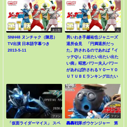
未分類
AI
SNH48 ヌンチャク（陳思）
男いわき手越祐也ジャニーズ
TV出演 日本語字幕つき
退所会見 「円満退所だっ
2013-5-11
た。許されるのであれば『イ
ッテQ!』に出たい出たい出た
い病」昭恵パワー夫人パワー
があれば許されるＹＯーＹＯ
ＵＴＵＢＥランキング出たい
ファン
ファン
「仮面ライダーマイス」 スペ
轟轟戦隊ボウケンジャー 第