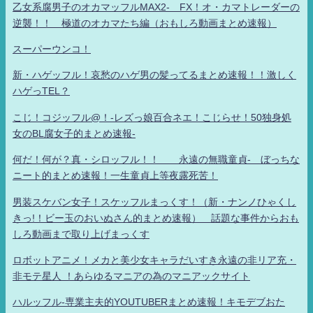
乙女系腐男子のオカマッフルMAX2- FX！オ・カマトレーダーの
逆襲！！ 極道のオカマたち編（おもしろ動画まとめ速報）
スーパーウンコ！
新・ハゲッフル！哀愁のハゲ男の髪ってるまとめ速報！！激しく
ハゲっTEL？
こじ！コジッフル@！-レズっ娘百合ネエ！こじらせ！50独身処
女のBL腐女子的まとめ速報-
何だ！何が？真・シロッフル！！ 永遠の無職童貞- ぼっちな
ニート的まとめ速報！一生童貞上等夜露死苦！
男装スケバン女子！スケッフルまっくす！（新・ナンノひゃくし
きっ!！ビー玉のおいぬさん的まとめ速報） 話題な事件からおも
しろ動画まで取り上げまっくす
ロボットアニメ！メカと美少女キャラだいすき永遠の非リア充・
非モテ星人 ！あらゆるマニアの為のマニアックサイト
ハルッフル-専業主夫的YOUTUBERまとめ速報！キモデブおた