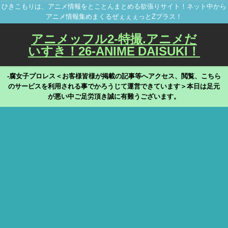
ひきこもりは、アニメ情報をとことんまとめる欲張りサイト！ネット中から
アニメ情報集めまくるぜぇぇぇっとZプラス！
アニメッフル2-特撮.アニメだ
いすき！26-ANIME DAISUKI！
-腐女子プロレス＜お客様皆様が掲載の記事等へアクセス、閲覧、こちら
のサービスを利用される事でかろうじて運営できています＞本日は足元
が悪い中ご足労頂き誠に有難うございます。