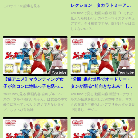
レクション タカラトミーアー
このサイトの記事を見る...
ツ
You tubeで見る 動画内容 映画 「ITそれが
見えたら終わり」のペニーワイズフィギュ
アです、全４種類ですが、顔だけとかは欲
しくないので...
You tube
You tube
【猫アニメ】マウンティング女
“分断”進む世界でオードリー・
子が合コンに地味っ子を誘った
タンが語る“前向きな未来” 【報
結果【あるある】
ステ×未来を人から 完全版】
You tubeで見る 動画内容 自称ブルーベー
You tubeで見る 動画内容 新型コロナウイ
スの『ブルベ猫れいちゃん』は友達の中で
ルスが猛威を拡大した2020年２月、マス
【Audrey Tang 唐鳳】【未来を
優位に立っていないと満足できないタイ
クの在庫を可視化したアプリをわずか３日
ここから】
プ。ちょっぴり地味...
で開発し、デジ...