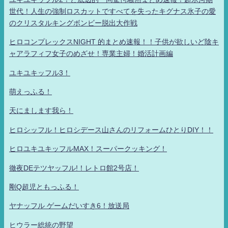
世代！人生の強制ロスカットですべてを失ったキグナス氷子の愛
のクリスタルキングボンビー脱出大作戦
ヒロコンプレックスNIGHT 的まとめ速報！！子供が欲しいど陰キ
ャアラフィフ女子のめざせ！専業主婦！婚活計画編
ユキユキッフル3！
萌えっふる！
天にまします我ら！
ヒロシッフル！ヒロシデース山さんのリフォームひとりDIY！！
ヒロユキユキッフルMAX！スーパークッキング！
徹夜DEテツヤッフル!！レトロ館2号店！
剛Q超児ともっふる！
ヤナッフル ゲームだいすき6！放送局
ヒウラー総統の野望