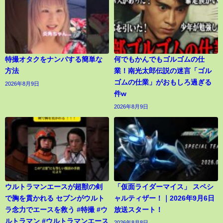
特撮オタクをナンパする簡単な
何でもかんでもゴルゴムの仕
方法
業！南光太郎伝説の迷言「ゴル
ゴムの仕業」がおもしろ過ぎる
2026年8月9日
件w
2026年8月9日
ウルトラマンエースが超獣の剣
「仮面ライダーマイス」 スペシ
で胸を貫かれる セブンがウルト
ャルティザー！｜2026年9月6日
ラ念力でエースを救う #特撮 #ウ
放送スタート！
ルトラマン #ウルトラマンエース
2026年8月8日