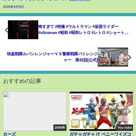
2026年8月8日
怖すぎて #特撮 #ウルトラマン #仮面ライダー
#ultraman #昭和 #昭和レトロ #レトロ #ショート
#shorts #雑学 #考察 #解説 #オタク #ホラー #日本 #
円谷プロ #怖い
快盗戦隊ルパンレンジャーＶＳ警察戦隊パトレンジ
ャー 第42話[公式]
おすすめの記事
2006年
You tube
カーズ
ガチャガチャ IT ペニーワイズコ