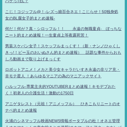
ハゲっTEL？
こじ！コジッフル@！-レズっ娘百合ネエ！こじらせ！50独身処
女のBL腐女子的まとめ速報-
何だ！何が？真・シロッフル！！ 永遠の無職童貞- ぼっちな
ニート的まとめ速報！一生童貞上等夜露死苦！
男装スケバン女子！スケッフルまっくす！（新・ナンノひゃくし
きっ!！ビー玉のおいぬさん的まとめ速報） 話題な事件からおも
しろ動画まで取り上げまっくす
ロボットアニメ！メカと美少女キャラだいすき永遠の非リア充・
非モテ星人 ！あらゆるマニアの為のマニアックサイト
ハルッフル-専業主夫的YOUTUBERまとめ速報！キモデブおた
く！初老人の介護生活！激動の1750日
アニゲタレスト（元祖！アニメッフル） ひきこもりニートのオ
ナベ的まとめ速報
火浦のシネマッフル映画NEWS情報ポータブルの杜！オネエ管理