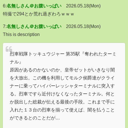
6:
名無しさん＠お腹いっぱい
2026.05.18(Mon)
特撮で294とか荒れ過ぎわろｗｗｗ
7:
名無しさん＠お腹いっぱい
2026.05.18(Mon)
This is description
烈車戦隊トッキュウジャー 第35駅『奪われたターミ
ナル』
原因があるのかないのか、皇帝ゼットがいきなり闇
を大放出。この機を利用してモルク侯爵達がクライ
ナーに乗ってハイパーレッシャターミナルに突入す
る。烈車ですら近付けなくなったターミナル。何と
か脱出した総裁が伝える最後の手段。これまで手に
入れた１３台の烈車を揃って使えば、闇を払うこと
ができるとのことだが…