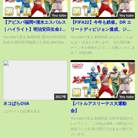
You tube
You tube
【アビスパ福岡×清水エスパルス
【FIFA22】今年も鉄板。DR エ
｜ハイライト】明治安田生命J1
リートディビジョン達成、ジョ
リーグ 第31節 | 2021シーズン｜
タ式41212（2）カスタム戦術公
You tubeで見る 動画内容 🏆2021明治安田
You tubeで見る 動画内容 みなさんこんば
生命J1 第31節 🆚福岡 1-2 清水 &#x26bd...
んは！ ばるとと申します。 ぜひ高評価・
Jリーグ
開！
チャンネル登録をよろしくお願いいたしま
す！ 今回の動...
2017年
You tube
ネコぱらOVA
【バトルアスリーテス大運動
会】
このサイトの記事を見る...
You tubeで見る 動画内容 1997年放送のテ
レビアニメ。 この頃は18時～19時辺りの
放送でしたが 私の周りではあまり観てる
人いませ...