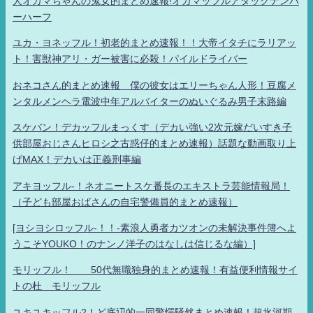
人オカマちゃんの鬼女的まとめ速報!オカマッフルアタックナンバ
ーハーフ
ユカ・ヨネッフル！初老的まとめ速報！！大帝イタチにラリアッ
ト！害獣神アリ・ガー被害に必殺！パイルドライバー
おネコさん的まとめ速報 僕の彼女はエリーちゃん人形！豆腐メ
ンタルメンヘラ電波中年アルバイターのぬいぐるみ男子末路編
スケバン！デカッフルまっくす（デカい強い2次元嫁だいすき子
供部屋おじさんヒロシ之古惑仔的まとめ速報）話題な動画取り上
げMAX！デカいは正義刑事編
アキヨッフル-！ネオニートスケ番長のエキストラ芸能情報局！
（子ども部屋おばさんの自宅警備員的まとめ速報）
[ヨシヨシロッフル-！！-素浪人勇者カツオンの未解決事件簿へよ
うこそYOUKO！のナンノ洋子のはなしは信じるな編）]
モリッフル！ 50代無職独身的まとめ速報！有益便利情報サイ
トの杜 モリッフル
ユキユキッフル2！ど底辺的一同驚愕騒然まとめ速報！超氷河期