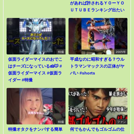
があれば許されるＹＯーＹＯ
ＵＴＵＢＥランキング出たい
特撮
2005年
仮面ライダーマイスのおでこ
平成なのに昭和すぎる？ウル
はチーズになっている🧀🐭 #
トラマンマックスの正体がヤ
仮面ライダーマイス #仮面ラ
バい #shorts
イダー #特撮
特撮
ファン
特撮オタクをナンパする簡単
何でもかんでもゴルゴムの仕