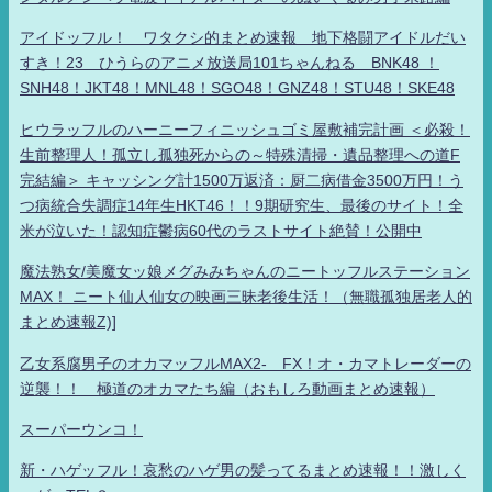
アイドッフル！ ワタクシ的まとめ速報 地下格闘アイドルだい
すき！23 ひうらのアニメ放送局101ちゃんねる BNK48 ！
SNH48！JKT48！MNL48！SGO48！GNZ48！STU48！SKE48
ヒウラッフルのハーニーフィニッシュゴミ屋敷補完計画 ＜必殺！
生前整理人！孤立し孤独死からの～特殊清掃・遺品整理への道F
完結編＞ キャッシング計1500万返済：厨二病借金3500万円！う
つ病統合失調症14年生HKT46！！9期研究生、最後のサイト！全
米が泣いた！認知症鬱病60代のラストサイト絶賛！公開中
魔法熟女/美魔女ッ娘メグみみちゃんのニートッフルステーション
MAX！ ニート仙人仙女の映画三昧老後生活！（無職孤独居老人的
まとめ速報Z)]
乙女系腐男子のオカマッフルMAX2- FX！オ・カマトレーダーの
逆襲！！ 極道のオカマたち編（おもしろ動画まとめ速報）
スーパーウンコ！
新・ハゲッフル！哀愁のハゲ男の髪ってるまとめ速報！！激しく