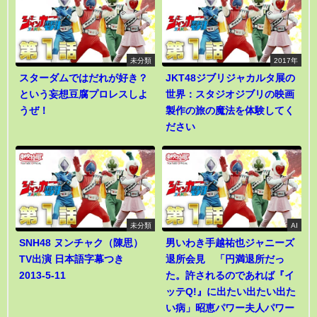
未分類
2017年
スターダムではだれが好き？
JKT48ジブリジャカルタ展の
という妄想豆腐プロレスしよ
世界：スタジオジブリの映画
うぜ！
製作の旅の魔法を体験してく
ださい
未分類
AI
SNH48 ヌンチャク（陳思）
男いわき手越祐也ジャニーズ
TV出演 日本語字幕つき
退所会見 「円満退所だっ
2013-5-11
た。許されるのであれば『イ
ッテQ!』に出たい出たい出た
い病」昭恵パワー夫人パワー