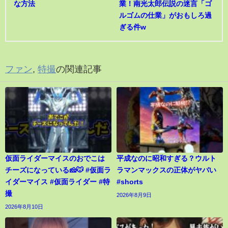
な方法
業！南光太郎伝説の迷言「ゴ
ルゴムの仕業」がおもしろ過
ぎる件w
ファン
,
特撮
の関連記事
仮面ライダーマイスのおでこは
平成なのに昭和すぎる？ウルト
チーズになっている🧀🐭 #仮面ラ
ラマンマックスの正体がヤバい
イダーマイス #仮面ライダー #特
#shorts
撮
2026年8月9日
2026年8月10日