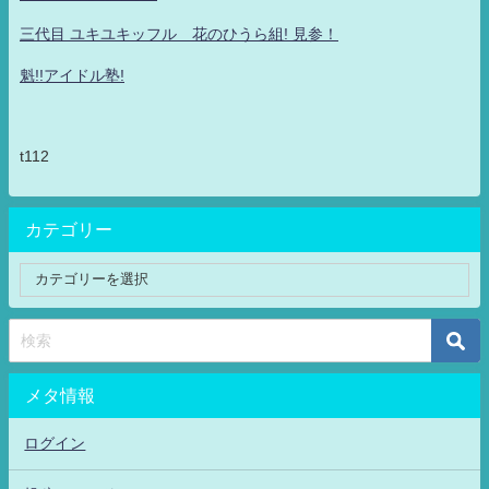
三代目 ユキユキッフル 花のひうら組! 見参！
魁!!アイドル塾!
t112
カテゴリー
メタ情報
ログイン