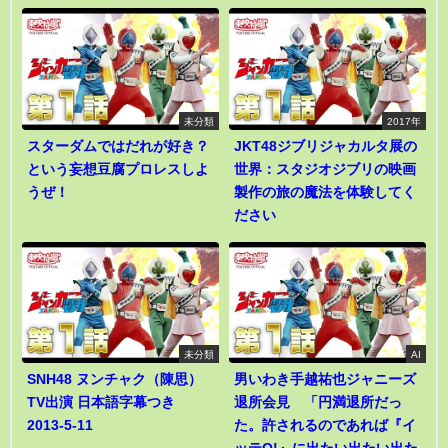
未分類
2017年
スターダムではだれが好き？
JKT48ジブリジャカルタ展の
という妄想豆腐プロレスしよ
世界：スタジオジブリの映画
うぜ！
製作の旅の魔法を体験してく
ださい
未分類
AI
SNH48 ヌンチャク（陳思）
男いわき手越祐也ジャニーズ
TV出演 日本語字幕つき
退所会見 「円満退所だっ
2013-5-11
た。許されるのであれば『イ