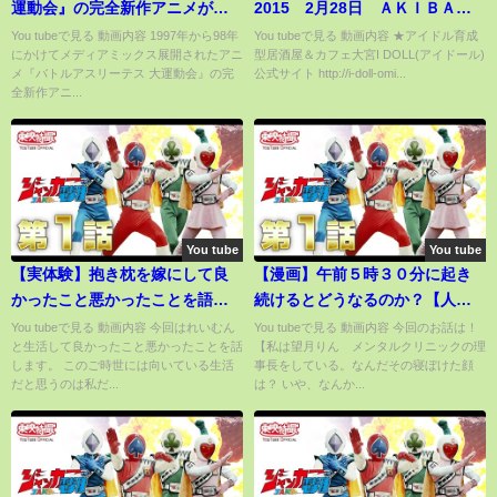
運動会』の完全新作アニメが
2015 2月28日 ＡＫＩＢＡド
2021年に放送決定！
ラッグ＆カフェ アイドル育成
You tubeで見る 動画内容 1997年から98年
You tubeで見る 動画内容 ★アイドル育成
にかけてメディアミックス展開されたアニ
型居酒屋＆カフェ大宮I DOLL(アイドール)
型居酒屋＆カフェ 大宮IDOLL
メ『バトルアスリーテス 大運動会』の完
公式サイト http://i-doll-omi...
全新作アニ...
You tube
You tube
【実体験】抱き枕を嫁にして良
【漫画】午前５時３０分に起き
かったこと悪かったことを語り
続けるとどうなるのか？【人生
ます。
を変えるモーニングメソッド・
You tubeで見る 動画内容 今回はれいむん
You tubeで見る 動画内容 今回のお話は！
と生活して良かったこと悪かったことを話
【私は望月りん メンタルクリニックの理
早起きのメリットとデメリッ
します。 このご時世には向いている生活
事長をしている。なんだその寝ぼけた顔
ト】
だと思うのは私だ...
は？ いや、なんか...