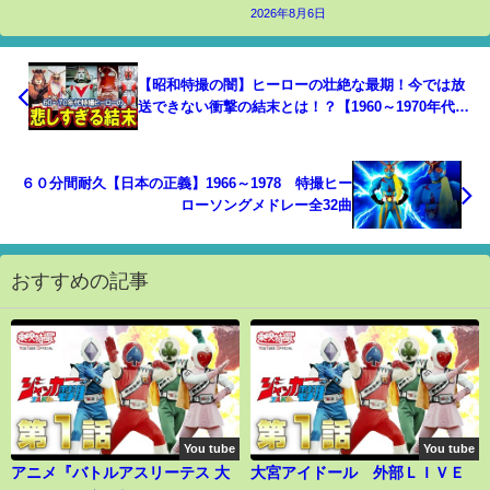
2026年8月6日
【昭和特撮の闇】ヒーローの壮絶な最期！今では放
送できない衝撃の結末とは！？【1960～1970年代の
特撮名作選】
６０分間耐久【日本の正義】1966～1978 特撮ヒー
ローソングメドレー全32曲
おすすめの記事
You tube
You tube
アニメ『バトルアスリーテス 大
大宮アイドール 外部ＬＩＶＥ