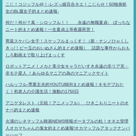
こじ！コジッフル@！-レズっ娘百合ネエ！こじらせ！50独身処
女のBL腐女子的まとめ速報-
何だ！何が？真・シロッフル！！ 永遠の無職童貞- ぼっちな
ニート的まとめ速報！一生童貞上等夜露死苦！
男装スケバン女子！スケッフルまっくす！（新・ナンノひゃくし
きっ!！ビー玉のおいぬさん的まとめ速報） 話題な事件からおも
しろ動画まで取り上げまっくす
ロボットアニメ！メカと美少女キャラだいすき永遠の非リア充・
非モテ星人 ！あらゆるマニアの為のマニアックサイト
ハルッフル-専業主夫的YOUTUBERまとめ速報！キモデブおた
く！初老人の介護生活！激動の1750日
アニゲタレスト（元祖！アニメッフル） ひきこもりニートのオ
ナベ的まとめ速報
火浦のシネマッフル映画NEWS情報ポータブルの杜！オネエ管理
人オカマちゃんの鬼女的まとめ速報!オカマッフルアタックナンバ
ーハーフ