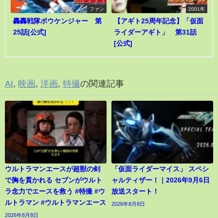
ファン
2001年
轟轟戦隊ボウケンジャー 第
【アギト25周年記念】「仮面
25話[公式]
ライダーアギト」 第31話
[公式]
AI
,
映画
,
洋画
,
特撮
の関連記事
ウルトラマンエースが超獣の剣
「仮面ライダーマイス」 スペシ
で胸を貫かれる セブンがウルト
ャルティザー！｜2026年9月6日
ラ念力でエースを救う #特撮 #ウ
放送スタート！
ルトラマン #ウルトラマンエース
2026年8月8日
2026年8月8日