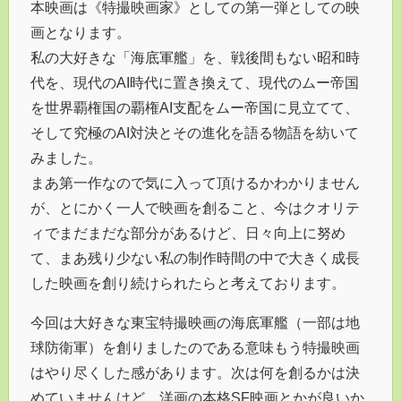
本映画は《特撮映画家》としての第一弾としての映
画となります。
私の大好きな「海底軍艦」を、戦後間もない昭和時
代を、現代のAI時代に置き換えて、現代のムー帝国
を世界覇権国の覇権AI支配をムー帝国に見立てて、
そして究極のAI対決とその進化を語る物語を紡いて
みました。
まあ第一作なので気に入って頂けるかわかりません
が、とにかく一人で映画を創ること、今はクオリテ
ィでまだまだな部分があるけど、日々向上に努め
て、まあ残り少ない私の制作時間の中で大きく成長
した映画を創り続けられたらと考えております。
今回は大好きな東宝特撮映画の海底軍艦（一部は地
球防衛軍）を創りましたのである意味もう特撮映画
はやり尽くした感があります。次は何を創るかは決
めていませんけど、洋画の本格SF映画とかが良いか