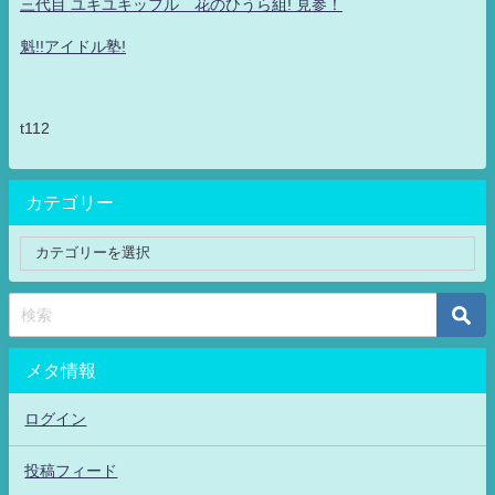
三代目 ユキユキッフル 花のひうら組! 見参！
魁!!アイドル塾!
t112
カテゴリー
メタ情報
ログイン
投稿フィード