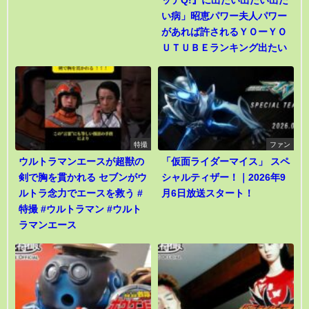
ッテQ!』に出たい出たい出た
い病」昭恵パワー夫人パワー
があれば許されるＹＯーＹＯ
ＵＴＵＢＥランキング出たい
特撮
ファン
ウルトラマンエースが超獣の
「仮面ライダーマイス」 スペ
剣で胸を貫かれる セブンがウ
シャルティザー！｜2026年9
ルトラ念力でエースを救う #
月6日放送スタート！
特撮 #ウルトラマン #ウルト
ラマンエース