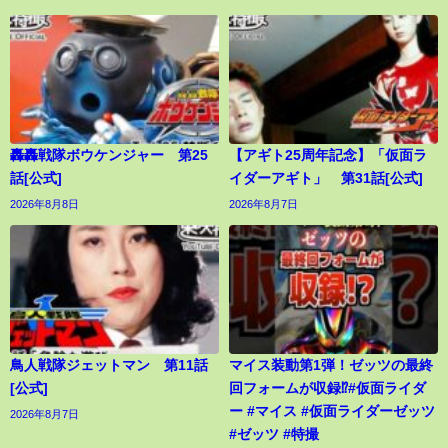
轟轟戦隊ボウケンジャー 第25
【アギト25周年記念】「仮面ラ
話[公式]
イダーアギト」 第31話[公式]
2026年8月8日
2026年8月7日
鳥人戦隊ジェットマン 第11話
マイス装動第1弾！ゼッツの最終
[公式]
回フォームが収録⁉︎#仮面ライダ
ー #マイス #仮面ライダーゼッツ
2026年8月7日
#ゼッツ #特撮