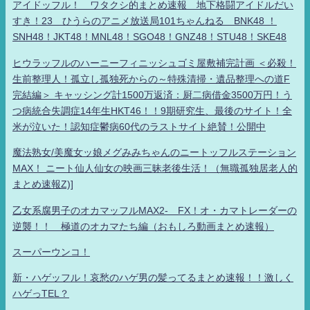
アイドッフル！ ワタクシ的まとめ速報 地下格闘アイドルだい
すき！23 ひうらのアニメ放送局101ちゃんねる BNK48 ！
SNH48！JKT48！MNL48！SGO48！GNZ48！STU48！SKE48
ヒウラッフルのハーニーフィニッシュゴミ屋敷補完計画 ＜必殺！
生前整理人！孤立し孤独死からの～特殊清掃・遺品整理への道F
完結編＞ キャッシング計1500万返済：厨二病借金3500万円！う
つ病統合失調症14年生HKT46！！9期研究生、最後のサイト！全
米が泣いた！認知症鬱病60代のラストサイト絶賛！公開中
魔法熟女/美魔女ッ娘メグみみちゃんのニートッフルステーション
MAX！ ニート仙人仙女の映画三昧老後生活！（無職孤独居老人的
まとめ速報Z)]
乙女系腐男子のオカマッフルMAX2- FX！オ・カマトレーダーの
逆襲！！ 極道のオカマたち編（おもしろ動画まとめ速報）
スーパーウンコ！
新・ハゲッフル！哀愁のハゲ男の髪ってるまとめ速報！！激しく
ハゲっTEL？