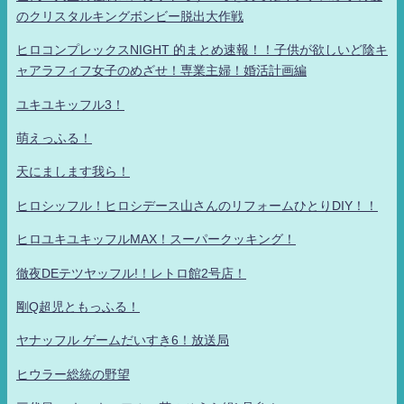
のクリスタルキングボンビー脱出大作戦
ヒロコンプレックスNIGHT 的まとめ速報！！子供が欲しいど陰キ
ャアラフィフ女子のめざせ！専業主婦！婚活計画編
ユキユキッフル3！
萌えっふる！
天にまします我ら！
ヒロシッフル！ヒロシデース山さんのリフォームひとりDIY！！
ヒロユキユキッフルMAX！スーパークッキング！
徹夜DEテツヤッフル!！レトロ館2号店！
剛Q超児ともっふる！
ヤナッフル ゲームだいすき6！放送局
ヒウラー総統の野望