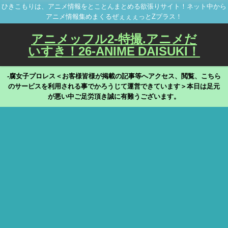
ひきこもりは、アニメ情報をとことんまとめる欲張りサイト！ネット中から
アニメ情報集めまくるぜぇぇぇっとZプラス！
アニメッフル2-特撮.アニメだ
いすき！26-ANIME DAISUKI！
-腐女子プロレス＜お客様皆様が掲載の記事等へアクセス、閲覧、こちら
のサービスを利用される事でかろうじて運営できています＞本日は足元
が悪い中ご足労頂き誠に有難うございます。