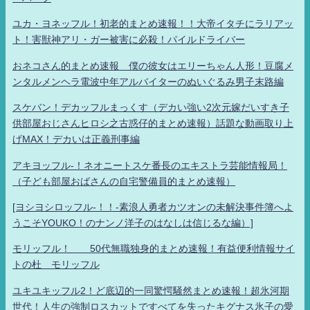
ユカ・ヨネッフル！初老的まとめ速報！！大帝イタチにラリアッ
ト！害獣神アリ・ガー被害に必殺！パイルドライバー
おネコさん的まとめ速報 僕の彼女はエリーちゃん人形！豆腐メ
ンタルメンヘラ電波中年アルバイターのぬいぐるみ男子末路編
スケバン！デカッフルまっくす（デカい強い2次元嫁だいすき子
供部屋おじさんヒロシ之古惑仔的まとめ速報）話題な動画取り上
げMAX！デカいは正義刑事編
アキヨッフル-！ネオニートスケ番長のエキストラ芸能情報局！
（子ども部屋おばさんの自宅警備員的まとめ速報）
[ヨシヨシロッフル-！！-素浪人勇者カツオンの未解決事件簿へよ
うこそYOUKO！のナンノ洋子のはなしは信じるな編）]
モリッフル！ 50代無職独身的まとめ速報！有益便利情報サイ
トの杜 モリッフル
ユキユキッフル2！ど底辺的一同驚愕騒然まとめ速報！超氷河期
世代！人生の強制ロスカットですべてを失ったキグナス氷子の愛