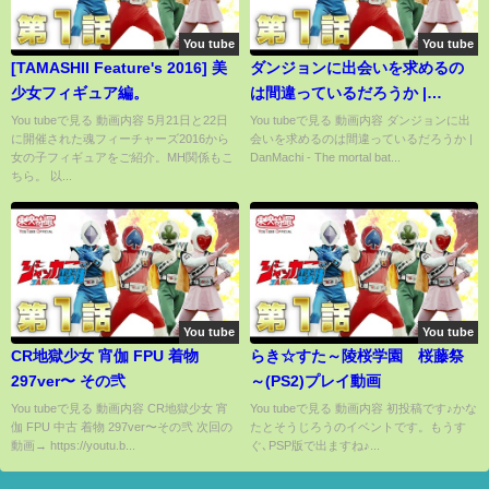
You tube
You tube
[TAMASHII Feature's 2016] 美
ダンジョンに出会いを求めるの
少女フィギュア編。
は間違っているだろうか |
DanMachi - The mortal battle
You tubeで見る 動画内容 5月21日と22日
You tubeで見る 動画内容 ダンジョンに出
に開催された魂フィーチャーズ2016から
会いを求めるのは間違っているだろうか |
on the 18th floor of the
女の子フィギュアをご紹介。MH関係もこ
DanMachi - The mortal bat...
Dungeon
ちら。 以...
You tube
You tube
CR地獄少女 宵伽 FPU 着物
らき☆すた～陵桜学園 桜藤祭
297ver〜 その弐
～(PS2)プレイ動画
You tubeで見る 動画内容 CR地獄少女 宵
You tubeで見る 動画内容 初投稿です♪かな
伽 FPU 中古 着物 297ver〜その弐 次回の
たとそうじろうのイベントです。もうす
動画→ https://youtu.b...
ぐ､PSP版で出ますね♪...