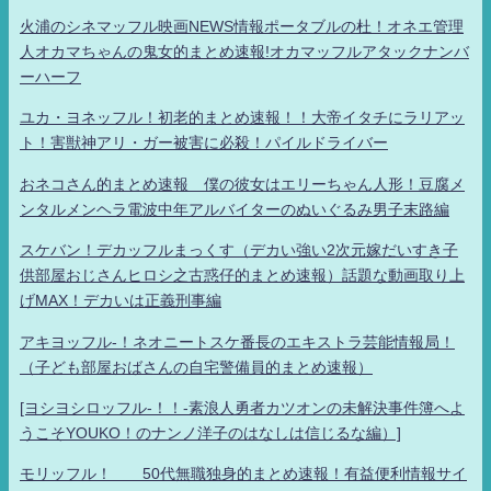
火浦のシネマッフル映画NEWS情報ポータブルの杜！オネエ管理
人オカマちゃんの鬼女的まとめ速報!オカマッフルアタックナンバ
ーハーフ
ユカ・ヨネッフル！初老的まとめ速報！！大帝イタチにラリアッ
ト！害獣神アリ・ガー被害に必殺！パイルドライバー
おネコさん的まとめ速報 僕の彼女はエリーちゃん人形！豆腐メ
ンタルメンヘラ電波中年アルバイターのぬいぐるみ男子末路編
スケバン！デカッフルまっくす（デカい強い2次元嫁だいすき子
供部屋おじさんヒロシ之古惑仔的まとめ速報）話題な動画取り上
げMAX！デカいは正義刑事編
アキヨッフル-！ネオニートスケ番長のエキストラ芸能情報局！
（子ども部屋おばさんの自宅警備員的まとめ速報）
[ヨシヨシロッフル-！！-素浪人勇者カツオンの未解決事件簿へよ
うこそYOUKO！のナンノ洋子のはなしは信じるな編）]
モリッフル！ 50代無職独身的まとめ速報！有益便利情報サイ