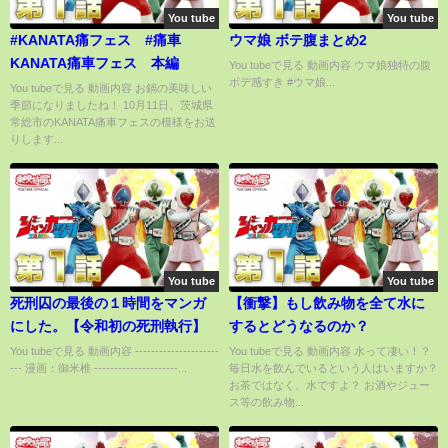
You tube
You tube
#KANATA痛フェス #痛車
ウマ娘 ボテ腹まとめ2
KANATA痛車フェス 本編
You tubeで見る 動画内容 ウマ娘独特の腹
ボデ感すき #ウマ娘...
You tubeで見る 動画内容 お鍋の美味しい
季節になりましたね！ 10月11日、茨城県
常総市のKANATA痛車フェスの模様をお送
りします...
You tube
You tube
死刑囚の最後の１時間をマンガ
【衝撃】もし飲み物を全て水に
にした。【令和初の死刑執行】
するとどうなるのか？
You tubeで見る 動画内容 ---------------------
You tubeで見る 動画内容 水って凄い！？
--- 漫画：御米椎 ---------------------...
毎日水を飲んでいるという人はいますか？
お茶ではなく、水ですよ？ お酒やジュー
ス等の飲み物...