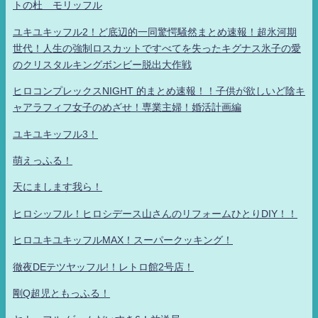
トの杜 モリッフル
ユキユキッフル2！ど底辺的一同驚愕騒然まとめ速報！超氷河期
世代！人生の強制ロスカットですべてを失ったキグナス氷子の愛
のクリスタルキングボンビー脱出大作戦
ヒロコンプレックスNIGHT 的まとめ速報！！子供が欲しいど陰キ
ャアラフィフ女子のめざせ！専業主婦！婚活計画編
ユキユキッフル3！
萌えっふる！
天にまします我ら！
ヒロシッフル！ヒロシデース山さんのリフォームひとりDIY！！
ヒロユキユキッフルMAX！スーパークッキング！
徹夜DEテツヤッフル!！レトロ館2号店！
剛Q超児ともっふる！