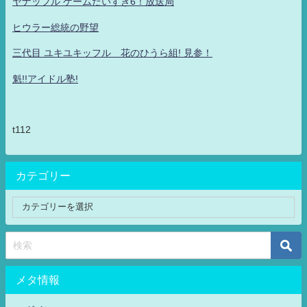
ヤナッフル ゲームだいすき6！放送局
ヒウラー総統の野望
三代目 ユキユキッフル 花のひうら組! 見参！
魁!!アイドル塾!
t112
カテゴリー
メタ情報