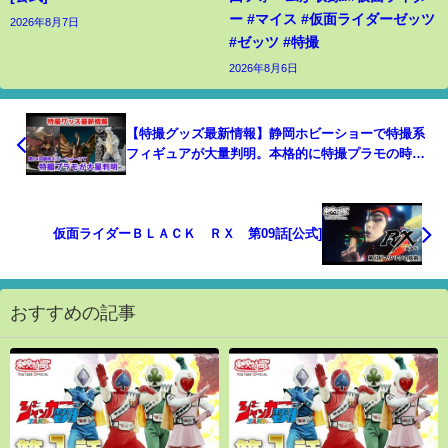
ー #マイス #仮面ライダーゼッツ
2026年8月7日
#ゼッツ #特撮
2026年8月6日
【特撮グッズ最新情報】静岡ホビーショーで特撮系
フィギュアが大量判明。本格的に特撮プラモの時代
が来るのか！？
仮面ライダーＢＬＡＣＫ ＲＸ 第09話[公式]
おすすめの記事