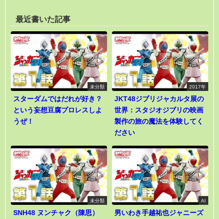
最近書いた記事
未分類
2017年
スターダムではだれが好き？
JKT48ジブリジャカルタ展の
という妄想豆腐プロレスしよ
世界：スタジオジブリの映画
うぜ！
製作の旅の魔法を体験してく
ださい
未分類
AI
SNH48 ヌンチャク（陳思）
男いわき手越祐也ジャニーズ