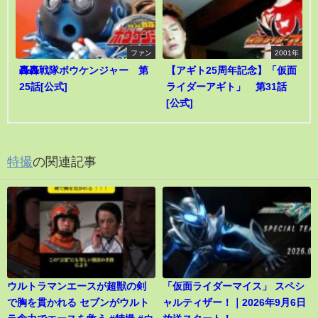
ファン
2001年
轟轟戦隊ボウケンジャー 第
【アギト25周年記念】「仮面
25話[公式]
ライダーアギト」 第31話
[公式]
特撮
の関連記事
ウルトラマンエースが超獣の剣
「仮面ライダーマイス」 スペシ
で胸を貫かれる セブンがウルト
ャルティザー！｜2026年9月6日