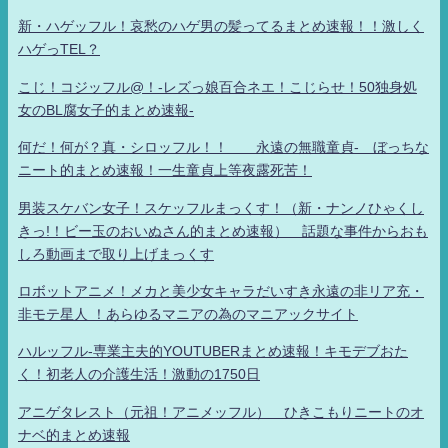
新・ハゲッフル！哀愁のハゲ男の髪ってるまとめ速報！！激しく
ハゲっTEL？
こじ！コジッフル@！-レズっ娘百合ネエ！こじらせ！50独身処
女のBL腐女子的まとめ速報-
何だ！何が？真・シロッフル！！ 永遠の無職童貞- ぼっちな
ニート的まとめ速報！一生童貞上等夜露死苦！
男装スケバン女子！スケッフルまっくす！（新・ナンノひゃくし
きっ!！ビー玉のおいぬさん的まとめ速報） 話題な事件からおも
しろ動画まで取り上げまっくす
ロボットアニメ！メカと美少女キャラだいすき永遠の非リア充・
非モテ星人 ！あらゆるマニアの為のマニアックサイト
ハルッフル-専業主夫的YOUTUBERまとめ速報！キモデブおた
く！初老人の介護生活！激動の1750日
アニゲタレスト（元祖！アニメッフル） ひきこもりニートのオ
ナベ的まとめ速報