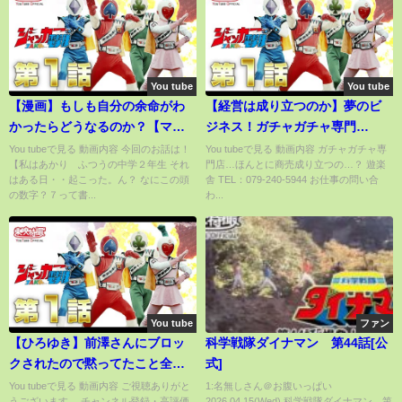
You tube
You tube
【漫画】もしも自分の余命がわ
【経営は成り立つのか】夢のビ
かったらどうなるのか？【マン
ジネス！ガチャガチャ専門
ガ動画】
店！！
You tubeで見る 動画内容 今回のお話は！
You tubeで見る 動画内容 ガチャガチャ専
【私はあかり ふつうの中学２年生 それ
門店…ほんとに商売成り立つの…？ 遊楽
はある日・・起こった。ん？ なにこの頭
舎 TEL：079-240-5944 お仕事の問い合
の数字？７って書...
わ...
You tube
ファン
【ひろゆき】前澤さんにブロッ
科学戦隊ダイナマン 第44話[公
クされたので黙ってたこと全て
式]
暴露します。マイホーム建設で
You tubeで見る 動画内容 ご視聴ありがと
1:名無しさん＠お腹いっぱい
うございます。 チャンネル登録・高評価
2026.04.15(Wed) 科学戦隊ダイナマン 第