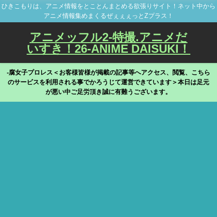
ひきこもりは、アニメ情報をとことんまとめる欲張りサイト！ネット中から
アニメ情報集めまくるぜぇぇぇっとZプラス！
アニメッフル2-特撮.アニメだ
いすき！26-ANIME DAISUKI！
-腐女子プロレス＜お客様皆様が掲載の記事等へアクセス、閲覧、こちら
のサービスを利用される事でかろうじて運営できています＞本日は足元
が悪い中ご足労頂き誠に有難うございます。