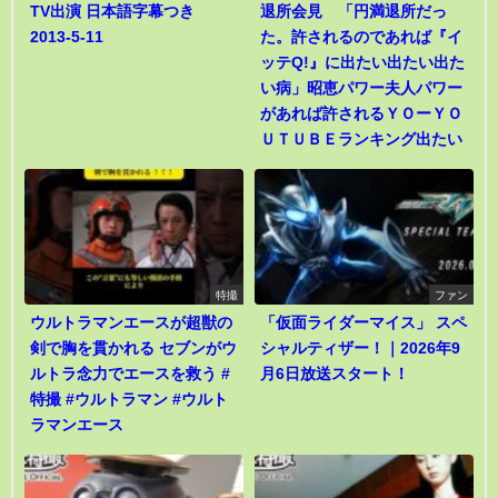
TV出演 日本語字幕つき
退所会見 「円満退所だっ
2013-5-11
た。許されるのであれば『イ
ッテQ!』に出たい出たい出た
い病」昭恵パワー夫人パワー
があれば許されるＹＯーＹＯ
ＵＴＵＢＥランキング出たい
特撮
ファン
ウルトラマンエースが超獣の
「仮面ライダーマイス」 スペ
剣で胸を貫かれる セブンがウ
シャルティザー！｜2026年9
ルトラ念力でエースを救う #
月6日放送スタート！
特撮 #ウルトラマン #ウルト
ラマンエース