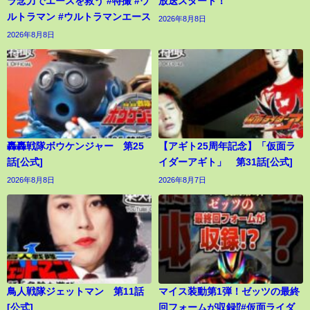
ラ念力でエースを救う #特撮 #ウ
放送スタート！
ルトラマン #ウルトラマンエース
2026年8月8日
2026年8月8日
轟轟戦隊ボウケンジャー 第25
【アギト25周年記念】「仮面ラ
話[公式]
イダーアギト」 第31話[公式]
2026年8月8日
2026年8月7日
鳥人戦隊ジェットマン 第11話
マイス装動第1弾！ゼッツの最終
[公式]
回フォームが収録⁉︎#仮面ライダ