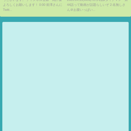
10万円配りを始めた前澤友作を
よろしくお願いします！ 0:00 前澤さんに
44話って動画が話題らしいぞ 2:名無しさ
ボコボコにするひろゆき【切り
Twitt...
ん＠お腹いっぱい...
抜き/論破/前澤友作/Twitter】