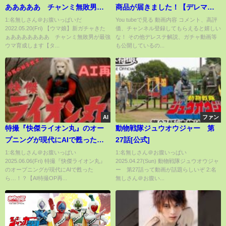
あああああ チャンミ無敗男が
商品が届きました！【デレマ
最強ウマ育成します【タウラス
ス】
1:名無しさん＠お腹いっぱいだ
You tubeで見る 動画内容 コメント、高評
2022.05.20(Fri) 【ウマ娘】新ガチャきた
価、チャンネル登録してもらえると嬉しい
杯】
ぁあああああああ チャンミ無敗男が最強
な！ その他デレステ解説、ガチャ動画等
ウマ育成します【タ...
も公開しているの...
AI
ファン
特撮『快傑ライオン丸』のオー
動物戦隊ジュウオウジャー 第
プニングが現代にAIで甦った
27話[公式]
ら…！？【AI特撮OP再現】🦁🎥
1:名無しさん＠お腹いっぱい
1:名無しさん＠お腹いっぱい
2025.06.06(Fri) 特撮『快傑ライオン丸』
2025.04.27(Sun) 動物戦隊ジュウオウジャ
のオープニングが現代にAIで甦った
ー 第27話って動画が話題らしいぞ 2:名
ら…！？【AI特撮OP再...
無しさん＠お腹い...