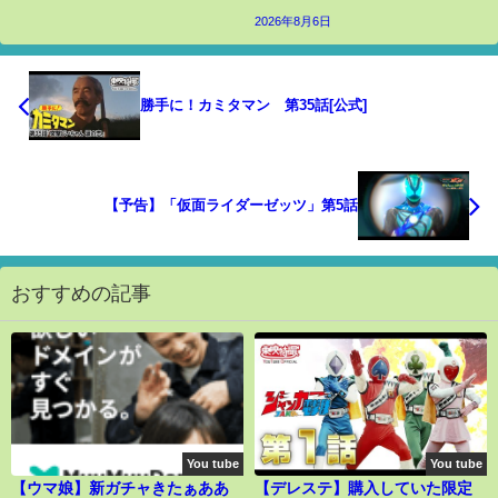
2026年8月6日
勝手に！カミタマン 第35話[公式]
【予告】「仮面ライダーゼッツ」第5話
おすすめの記事
You tube
You tube
【ウマ娘】新ガチャきたぁああ
【デレステ】購入していた限定