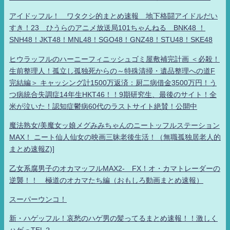
アイドッフル！ ワタクシ的まとめ速報 地下格闘アイドルだい
すき！23 ひうらのアニメ放送局101ちゃんねる BNK48 ！
SNH48！JKT48！MNL48！SGO48！GNZ48！STU48！SKE48
ヒウラッフルのハーニーフィニッシュゴミ屋敷補完計画 ＜必殺！
生前整理人！孤立し孤独死からの～特殊清掃・遺品整理への道F
完結編＞ キャッシング計1500万返済：厨二病借金3500万円！う
つ病統合失調症14年生HKT46！！9期研究生、最後のサイト！全
米が泣いた！認知症鬱病60代のラストサイト絶賛！公開中
魔法熟女/美魔女ッ娘メグみみちゃんのニートッフルステーション
MAX！ ニート仙人仙女の映画三昧老後生活！（無職孤独居老人的
まとめ速報Z)]
乙女系腐男子のオカマッフルMAX2- FX！オ・カマトレーダーの
逆襲！！ 極道のオカマたち編（おもしろ動画まとめ速報）
スーパーウンコ！
新・ハゲッフル！哀愁のハゲ男の髪ってるまとめ速報！！激しく