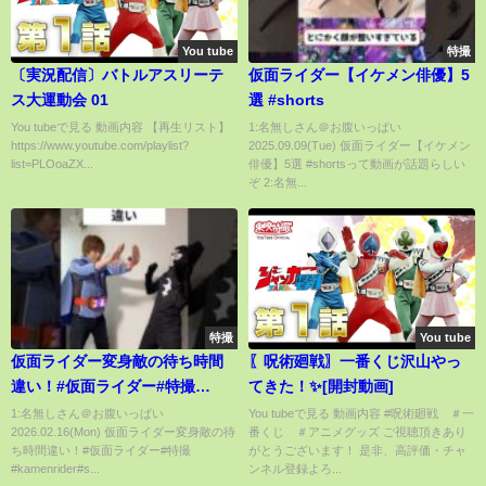
You tube
特撮
〔実況配信〕バトルアスリーテ
仮面ライダー【イケメン俳優】5
ス大運動会 01
選 #shorts
You tubeで見る 動画内容 【再生リスト】
1:名無しさん＠お腹いっぱい
https://www.youtube.com/playlist?
2025.09.09(Tue) 仮面ライダー【イケメン
list=PLOoaZX...
俳優】5選 #shortsって動画が話題らしい
ぞ 2:名無...
特撮
You tube
仮面ライダー変身敵の待ち時間
〖呪術廻戦〗一番くじ沢山やっ
違い！#仮面ライダー#特撮
てきた！✨[開封動画]
#kamenrider#shorts
1:名無しさん＠お腹いっぱい
You tubeで見る 動画内容 #呪術廻戦 ＃一
2026.02.16(Mon) 仮面ライダー変身敵の待
番くじ ＃アニメグッズ ご視聴頂きあり
ち時間違い！#仮面ライダー#特撮
がとうございます！ 是非、高評価・チャ
#kamenrider#s...
ンネル登録よろ...