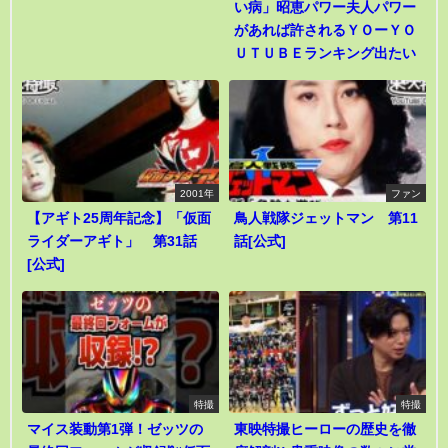
い病」昭恵パワー夫人パワー
があれば許されるＹＯーＹＯ
ＵＴＵＢＥランキング出たい
2001年
ファン
【アギト25周年記念】「仮面
鳥人戦隊ジェットマン 第11
ライダーアギト」 第31話
話[公式]
[公式]
特撮
特撮
マイス装動第1弾！ゼッツの
東映特撮ヒーローの歴史を徹