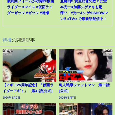
最終回フォームが収録⁉︎#仮面
底解剖!! 貴重映像の数々に堂
ライダー #マイス #仮面ライ
本光一&加藤シゲアキも驚
ダーゼッツ #ゼッツ #特撮
愕!?｜#光一&シゲのSHOWマ
ン!! #TVer で最新話配信中！
特撮
の関連記事
【アギト25周年記念】「仮面ラ
鳥人戦隊ジェットマン 第11話
イダーアギト」 第31話[公式]
[公式]
2026年8月7日
2026年8月7日