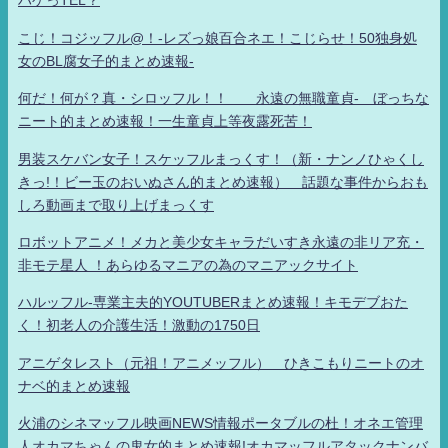
ハゲっTEL？
こじ！コジッフル@！-レズっ娘百合ネエ！こじらせ！50独身処
女のBL腐女子的まとめ速報-
何だ！何が？真・シロッフル！！ 永遠の無職童貞- ぼっちな
ニート的まとめ速報！一生童貞上等夜露死苦！
男装スケバン女子！スケッフルまっくす！（新・ナンノひゃくし
きっ!！ビー玉のおいぬさん的まとめ速報） 話題な事件からおも
しろ動画まで取り上げまっくす
ロボットアニメ！メカと美少女キャラだいすき永遠の非リア充・
非モテ星人 ！あらゆるマニアの為のマニアックサイト
ハルッフル-専業主夫的YOUTUBERまとめ速報！キモデブおた
く！初老人の介護生活！激動の1750日
アニゲタレスト（元祖！アニメッフル） ひきこもりニートのオ
ナベ的まとめ速報
火浦のシネマッフル映画NEWS情報ポータブルの杜！オネエ管理
人オカマちゃんの鬼女的まとめ速報!オカマッフルアタックナンバ