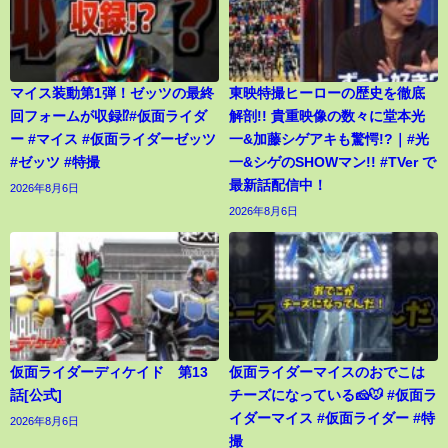
マイス装動第1弾！ゼッツの最終
東映特撮ヒーローの歴史を徹底
回フォームが収録⁉︎#仮面ライダ
解剖!! 貴重映像の数々に堂本光
ー #マイス #仮面ライダーゼッツ
一&加藤シゲアキも驚愕!?｜#光
#ゼッツ #特撮
一&シゲのSHOWマン!! #TVer で
最新話配信中！
2026年8月6日
2026年8月6日
仮面ライダーディケイド 第13
仮面ライダーマイスのおでこは
話[公式]
チーズになっている🧀🐭 #仮面ラ
イダーマイス #仮面ライダー #特
2026年8月6日
撮