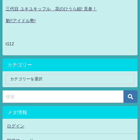
三代目 ユキユキッフル 花のひうら組! 見参！
魁!!アイドル塾!
t112
カテゴリー
メタ情報
ログイン