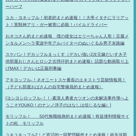
ーハーフ
ユカ・ヨネッフル！初老的まとめ速報！！大帝イタチにラリアッ
ト！害獣神アリ・ガー被害に必殺！パイルドライバー
おネコさん的まとめ速報 僕の彼女はエリーちゃん人形！豆腐メ
ンタルメンヘラ電波中年アルバイターのぬいぐるみ男子末路編
スケバン！デカッフルまっくす（デカい強い2次元嫁だいすき子
供部屋おじさんヒロシ之古惑仔的まとめ速報）話題な動画取り上
げMAX！デカいは正義刑事編
アキヨッフル-！ネオニートスケ番長のエキストラ芸能情報局！
（子ども部屋おばさんの自宅警備員的まとめ速報）
[ヨシヨシロッフル-！！-素浪人勇者カツオンの未解決事件簿へよ
うこそYOUKO！のナンノ洋子のはなしは信じるな編）]
モリッフル！ 50代無職独身的まとめ速報！有益便利情報サイ
トの杜 モリッフル
ユキユキッフル2！ど底辺的一同驚愕騒然まとめ速報！超氷河期