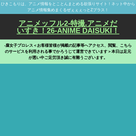
ひきこもりは、アニメ情報をとことんまとめる欲張りサイト！ネット中から
アニメ情報集めまくるぜぇぇぇっとZプラス！
アニメッフル2-特撮.アニメだ
いすき！26-ANIME DAISUKI！
-腐女子プロレス＜お客様皆様が掲載の記事等へアクセス、閲覧、こちら
のサービスを利用される事でかろうじて運営できています＞本日は足元
が悪い中ご足労頂き誠に有難うございます。