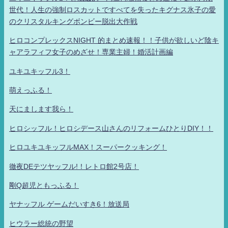
世代！人生の強制ロスカットですべてを失ったキグナス氷子の愛
のクリスタルキングボンビー脱出大作戦
ヒロコンプレックスNIGHT 的まとめ速報！！子供が欲しいど陰キ
ャアラフィフ女子のめざせ！専業主婦！婚活計画編
ユキユキッフル3！
萌えっふる！
天にまします我ら！
ヒロシッフル！ヒロシデース山さんのリフォームひとりDIY！！
ヒロユキユキッフルMAX！スーパークッキング！
徹夜DEテツヤッフル!！レトロ館2号店！
剛Q超児ともっふる！
ヤナッフル ゲームだいすき6！放送局
ヒウラー総統の野望