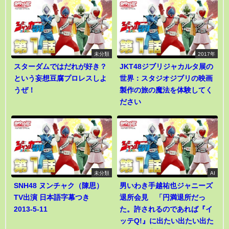
未分類
2017年
スターダムではだれが好き？
JKT48ジブリジャカルタ展の
という妄想豆腐プロレスしよ
世界：スタジオジブリの映画
うぜ！
製作の旅の魔法を体験してく
ださい
未分類
AI
SNH48 ヌンチャク（陳思）
男いわき手越祐也ジャニーズ
TV出演 日本語字幕つき
退所会見 「円満退所だっ
2013-5-11
た。許されるのであれば『イ
ッテQ!』に出たい出たい出た