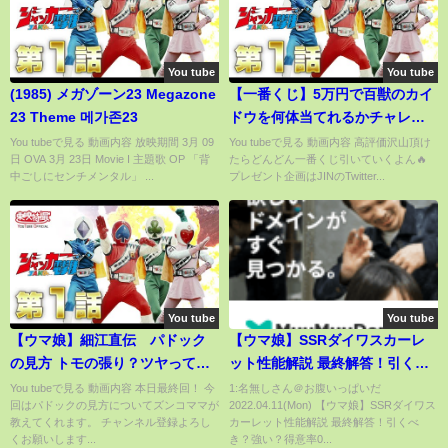
You tube
You tube
(1985) メガゾーン23 Megazone
【一番くじ】5万円で百獣のカイ
23 Theme 메가존23
ドウを何体当てれるかチャレン
ジしてみた結末がドン引き?!
You tubeで見る 動画内容 放映期間 3月 09
You tubeで見る 動画内容 高評価沢山頂け
日 OVA 3月 23日 Movie I 主題歌 OP 「背
たらどんどん一番くじ引いていくよん🔥
中ごしにセンチメンタル」 ...
プレゼント企画はJINのTwitter...
You tube
You tube
【ウマ娘】細江直伝 パドック
【ウマ娘】SSRダイワスカーレ
の見方 トモの張り？ツヤって大
ット性能解説 最終解答！引くべ
事！ママは下ネタを我慢できた
き？強い？得意率0 パワー/SRス
You tubeで見る 動画内容 本日最終回！ 今
1:名無しさん＠お腹いっぱいだ
回はパドックの見方についてズンコママが
2022.04.11(Mon) 【ウマ娘】SSRダイワス
のか？#5
イープトウショウ/賢さ/鍔迫り合
教えてくれます。 チャンネル登録よろし
カーレット性能解説 最終解答！引くべ
い/真っ向勝負/練習性能etc【ウ
くお願いします...
き？強い？得意率0...