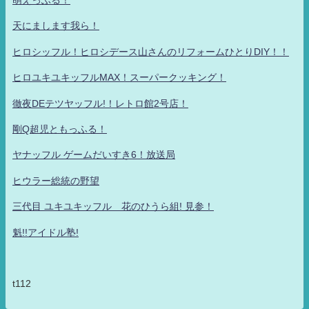
萌えっふる！
天にまします我ら！
ヒロシッフル！ヒロシデース山さんのリフォームひとりDIY！！
ヒロユキユキッフルMAX！スーパークッキング！
徹夜DEテツヤッフル!！レトロ館2号店！
剛Q超児ともっふる！
ヤナッフル ゲームだいすき6！放送局
ヒウラー総統の野望
三代目 ユキユキッフル 花のひうら組! 見参！
魁!!アイドル塾!
t112