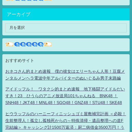
アーカイブ
おすすめサイト
おネコさん的まとめ速報 僕の彼女はエリーちゃん人形！豆腐メ
ンタルメンヘラ電波中年アルバイターのぬいぐるみ男子末路編
アイドッフル！ ワタクシ的まとめ速報 地下格闘アイドルだい
すき！23 ひうらのアニメ放送局101ちゃんねる BNK48 ！
SNH48！JKT48！MNL48！SGO48！GNZ48！STU48！SKE48
ヒウラッフルのハーニーフィニッシュゴミ屋敷補完計画 ＜必殺！
生前整理人！孤立し孤独死からの～特殊清掃・遺品整理への道F
完結編＞ キャッシング計1500万返済：厨二病借金3500万円！う