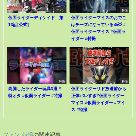
ファン
特撮
仮面ライダーディケイド 第
仮面ライダーマイスのおでこ
13話[公式]
はチーズになっている🧀🐭 #
仮面ライダーマイス #仮面ラ
イダー #特撮
特撮
特撮
高騰したライダー玩具3選 #
仮面ライダーリド放送前から
特オタ #仮面ライダー #特撮
正体バレすぎ#仮面ライダー
マイス #仮面ライダー #マイ
ス #特撮
ファン
,
特撮
の関連記事