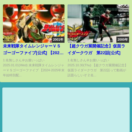
マ娘プリティーダービー ニシノ
フラワー】
2001年
2000年
未来戦隊タイムレンジャーＶＳ
【超クウガ展開催記念】仮面ラ
ゴーゴーファイブ[公式] 【2024-
イダークウガ 第22話[公式]
2025年末年始特別配信】
1:名無しさん＠お腹いっぱい
1:名無しさん＠お腹いっぱい
2025.01.01(Wed) 未来戦隊タイムレンジャ
2025.10.30(Thu) 【超クウガ展開催記念】
ーＶＳゴーゴーファイブ 【2024-2025年末
仮面ライダークウガ 第22話って動画が
年始特別配...
話題らしいぞ 2:名...