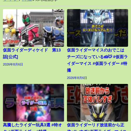
仮面ライダーディケイド 第13
仮面ライダーマイスのおでこは
話[公式]
チーズになっている🧀🐭 #仮面ラ
イダーマイス #仮面ライダー #特
2026年8月6日
撮
2026年8月6日
高騰したライダー玩具3選 #特オ
仮面ライダーリド放送前から正