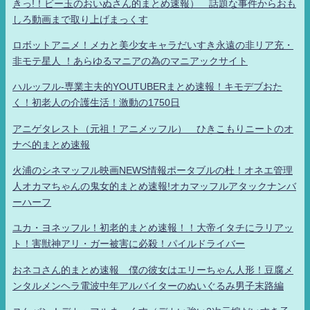
きっ!！ビー玉のおいぬさん的まとめ速報） 話題な事件からおも
しろ動画まで取り上げまっくす
ロボットアニメ！メカと美少女キャラだいすき永遠の非リア充・
非モテ星人 ！あらゆるマニアの為のマニアックサイト
ハルッフル-専業主夫的YOUTUBERまとめ速報！キモデブおた
く！初老人の介護生活！激動の1750日
アニゲタレスト（元祖！アニメッフル） ひきこもりニートのオ
ナベ的まとめ速報
火浦のシネマッフル映画NEWS情報ポータブルの杜！オネエ管理
人オカマちゃんの鬼女的まとめ速報!オカマッフルアタックナンバ
ーハーフ
ユカ・ヨネッフル！初老的まとめ速報！！大帝イタチにラリアッ
ト！害獣神アリ・ガー被害に必殺！パイルドライバー
おネコさん的まとめ速報 僕の彼女はエリーちゃん人形！豆腐メ
ンタルメンヘラ電波中年アルバイターのぬいぐるみ男子末路編