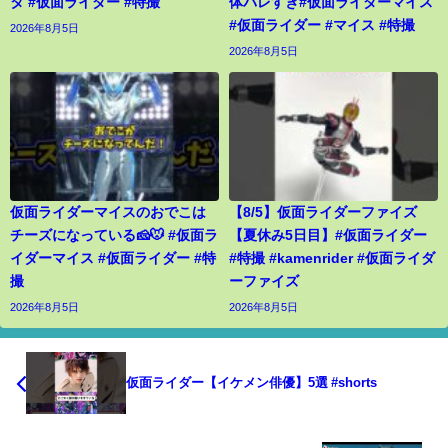
タ #仮面ライダー #特撮
体バレすぎ#仮面ライダーマイス
#仮面ライダー #マイス #特撮
2026年8月5日
2026年8月5日
仮面ライダーマイスのおでこは
【8/5】仮面ライダーファイズ
チーズになっている🧀🐭 #仮面ラ
【夏休み5日目】#仮面ライダー
イダーマイス #仮面ライダー #特
#特撮 #kamenrider #仮面ライダ
撮
ーファイズ
2026年8月5日
2026年8月5日
仮面ライダー【イケメン俳優】5選 #shorts