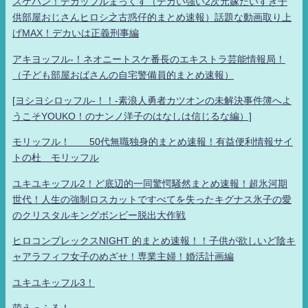
スケバン！デカッフルまっくす（デカい強い2次元嫁だいすき子
供部屋おじさんヒロシ之古惑仔的まとめ速報）話題な動画取り上
げMAX！デカいは正義刑事編
アキヨッフル-！ネオニートスケ番長のエキストラ芸能情報局！
（子ども部屋おばさんの自宅警備員的まとめ速報）
[ヨシヨシロッフル-！！-素浪人勇者カツオンの未解決事件簿へよ
うこそYOUKO！のナンノ洋子のはなしは信じるな編）]
モリッフル！ 50代無職独身的まとめ速報！有益便利情報サイ
トの杜 モリッフル
ユキユキッフル2！ど底辺的一同驚愕騒然まとめ速報！超氷河期
世代！人生の強制ロスカットですべてを失ったキグナス氷子の愛
のクリスタルキングボンビー脱出大作戦
ヒロコンプレックスNIGHT 的まとめ速報！！子供が欲しいど陰キ
ャアラフィフ女子のめざせ！専業主婦！婚活計画編
ユキユキッフル3！