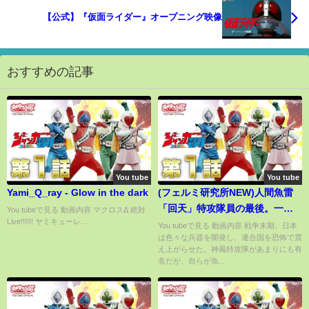
【公式】『仮面ライダー』オープニング映像
おすすめの記事
You tube
You tube
Yami_Q_ray - Glow in the dark
(フェルミ研究所NEW)人間魚雷
「回天」特攻隊員の最後。一体
You tubeで見る 動画内容 マクロスΔ 絶対
Live!!!!!! ヤミキューレ...
何を守るために彼らは出撃した
You tubeで見る 動画内容 戦争末期、日本
は色々な兵器を開発し、連合国を恐怖で震
のか？(すごいぞ日本)
え上がらせた。神風特攻隊があまりにも有
名だが、自らが魚...