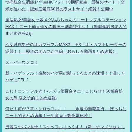
つ病統合失調症14年生HKT46！！9期研究生、最後のサイト！全
米が泣いた！認知症鬱病60代のラストサイト絶賛！公開中
魔法熟女/美魔女ッ娘メグみみちゃんのニートッフルステーション
MAX！ ニート仙人仙女の映画三昧老後生活！（無職孤独居老人的
まとめ速報Z)]
乙女系腐男子のオカマッフルMAX2- FX！オ・カマトレーダーの
逆襲！！ 極道のオカマたち編（おもしろ動画まとめ速報）
スーパーウンコ！
新・ハゲッフル！哀愁のハゲ男の髪ってるまとめ速報！！激しく
ハゲっTEL？
こじ！コジッフル@！-レズっ娘百合ネエ！こじらせ！50独身処
女のBL腐女子的まとめ速報-
何だ！何が？真・シロッフル！！ 永遠の無職童貞- ぼっちな
ニート的まとめ速報！一生童貞上等夜露死苦！
男装スケバン女子！スケッフルまっくす！（新・ナンノひゃくし