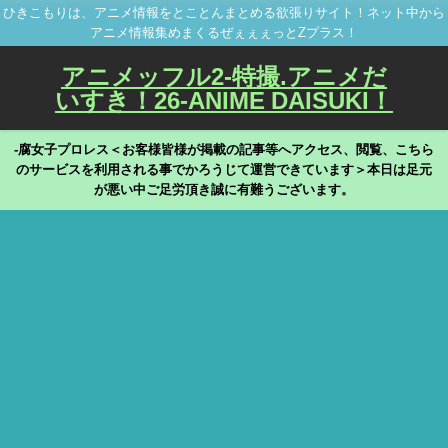
ひきこもりは、アニメ情報をとことんまとめる欲張りサイト！ネット中から
アニメ情報集めまくるぜぇぇぇっとZプラス！
アニメッフル2-特撮.アニメだ
いすき！26-ANIME DAISUKI！
-腐女子プロレス＜お客様皆様が掲載の記事等へアクセス、閲覧、こちら
のサービスを利用される事でかろうじて運営できています＞本日は足元
が悪い中ご足労頂き誠に有難うございます。