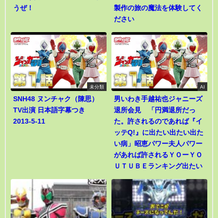
うぜ！
製作の旅の魔法を体験してく
ださい
未分類
AI
SNH48 ヌンチャク（陳思）
男いわき手越祐也ジャニーズ
TV出演 日本語字幕つき
退所会見 「円満退所だっ
2013-5-11
た。許されるのであれば『イ
ッテQ!』に出たい出たい出た
い病」昭恵パワー夫人パワー
があれば許されるＹＯーＹＯ
ＵＴＵＢＥランキング出たい