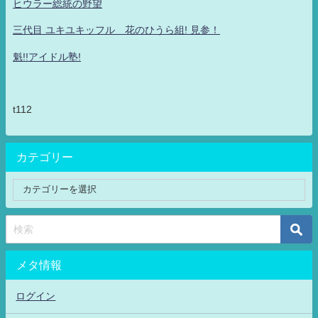
ヒウラー総統の野望
三代目 ユキユキッフル 花のひうら組! 見参！
魁!!アイドル塾!
t112
カテゴリー
メタ情報
ログイン