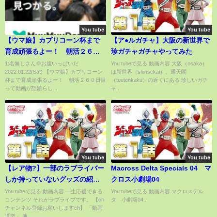
You tube
You tube
【ウマ娘】カプリコーン杯まで
【ア●ルガチャ】大阪の新世界で
育成頑張るよー！ 朝活２６０
珍ガチャガチャやってみた
日目
1:名無しさん＠お腹いっぱいだ
You tubeで見る 動画内容 大阪（osaka）
2022.01.22(Sat) 【ウマ娘】カプリコーン
は新世界（shinsekai）、通天閣
杯まで育成頑張るよー！ 朝活２６０日目
（tuutenkaku）の近くにある 珍しいガチ
って動画が話題らし...
ャ...
You tube
You tube
【レア物?】一部のラブライバー
Macross Delta Specials 04 マ
しか持っていないグッズの紹介
クロス小劇場04
です
You tubeで見る 動画内容 一生応援できる
You tubeで見る 動画内容 マクロスデル
コンテンツ それがラブライブです。 【ch
タ 小劇場04...
チャンネル登録お願いしますch】 「動画
道楽」 趣...