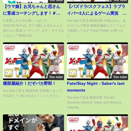
You tube
You tube
【ウマ娘】お兄ちゃんと恋さん
【パズドラ/スクフェス】ラブラ
に育成コーチングします！＃ウ
イバー2人によるゲーム実況 ＃
マおじさん
マガジンコラボ編
1:名無しさん＠お腹いっぱいだ
You tubeで見る 動画内容 今回はみら、あ
2022.04.26(Tue) 【ウマ娘】お兄ちゃんと
むの二人で実況 動画本編前にスクフェス
恋さんに育成コーチングします！＃ウマお
で勧誘してます F'loaのTwitter お便りな
じさんって動画が話...
ど...
You tube
You tube
痛部屋紹介！だぞバカ野郎！
Fate/Stay Night - Saber's last
moments
You tubeで見る 動画内容 全然痛くないで
すね(((^_^;) 良ければコメントください...
You tubeで見る 動画内容 The last
moments between Saber and Shirou in
Fate/Sta...