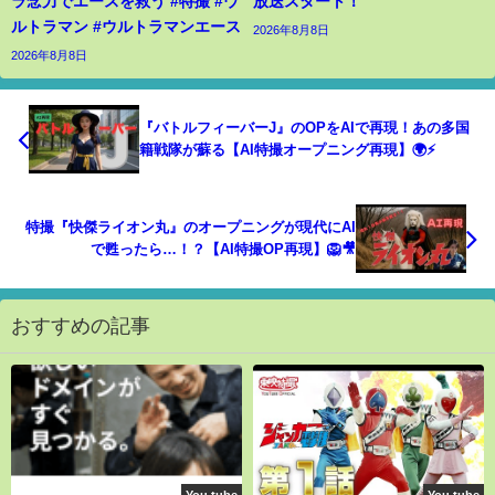
ラ念力でエースを救う #特撮 #ウ
放送スタート！
ルトラマン #ウルトラマンエース
2026年8月8日
2026年8月8日
『バトルフィーバーJ』のOPをAIで再現！あの多国
籍戦隊が蘇る【AI特撮オープニング再現】🌍⚡️
特撮『快傑ライオン丸』のオープニングが現代にAI
で甦ったら…！？【AI特撮OP再現】🦁🎥
おすすめの記事