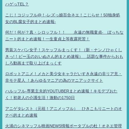
ハゲっTEL？
こじ！コジッフル@！-レズっ娘百合ネエ！こじらせ！50独身処
女のBL腐女子的まとめ速報-
何だ！何が？真・シロッフル！！ 永遠の無職童貞- ぼっちな
ニート的まとめ速報！一生童貞上等夜露死苦！
男装スケバン女子！スケッフルまっくす！（新・ナンノひゃくし
きっ!！ビー玉のおいぬさん的まとめ速報） 話題な事件からおも
しろ動画まで取り上げまっくす
ロボットアニメ！メカと美少女キャラだいすき永遠の非リア充・
非モテ星人 ！あらゆるマニアの為のマニアックサイト
ハルッフル-専業主夫的YOUTUBERまとめ速報！キモデブおた
く！初老人の介護生活！激動の1750日
アニゲタレスト（元祖！アニメッフル） ひきこもりニートのオ
ナベ的まとめ速報
火浦のシネマッフル映画NEWS情報ポータブルの杜！オネエ管理