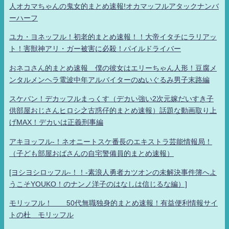
人オカマちゃんの鬼女的まとめ速報!オカマッフルアタックナンバ
ーハーフ
ユカ・ヨネッフル！初老的まとめ速報！！大帝イタチにラリアッ
ト！害獣神アリ・ガー被害に必殺！パイルドライバー
おネコさん的まとめ速報 僕の彼女はエリーちゃん人形！豆腐メ
ンタルメンヘラ電波中年アルバイターのぬいぐるみ男子末路編
スケバン！デカッフルまっくす（デカい強い2次元嫁だいすき子
供部屋おじさんヒロシ之古惑仔的まとめ速報）話題な動画取り上
げMAX！デカいは正義刑事編
アキヨッフル-！ネオニートスケ番長のエキストラ芸能情報局！
（子ども部屋おばさんの自宅警備員的まとめ速報）
[ヨシヨシロッフル-！！-素浪人勇者カツオンの未解決事件簿へよ
うこそYOUKO！のナンノ洋子のはなしは信じるな編）]
モリッフル！ 50代無職独身的まとめ速報！有益便利情報サイ
トの杜 モリッフル