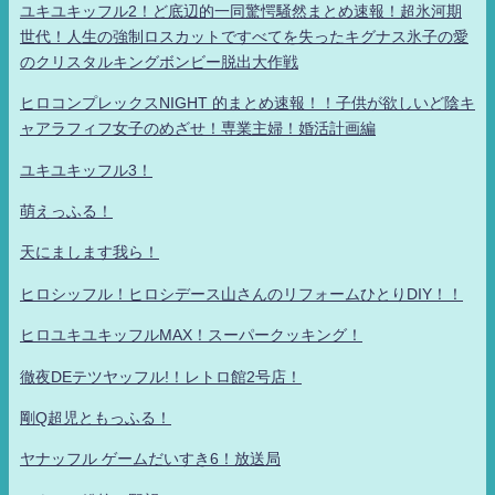
ユキユキッフル2！ど底辺的一同驚愕騒然まとめ速報！超氷河期
世代！人生の強制ロスカットですべてを失ったキグナス氷子の愛
のクリスタルキングボンビー脱出大作戦
ヒロコンプレックスNIGHT 的まとめ速報！！子供が欲しいど陰キ
ャアラフィフ女子のめざせ！専業主婦！婚活計画編
ユキユキッフル3！
萌えっふる！
天にまします我ら！
ヒロシッフル！ヒロシデース山さんのリフォームひとりDIY！！
ヒロユキユキッフルMAX！スーパークッキング！
徹夜DEテツヤッフル!！レトロ館2号店！
剛Q超児ともっふる！
ヤナッフル ゲームだいすき6！放送局