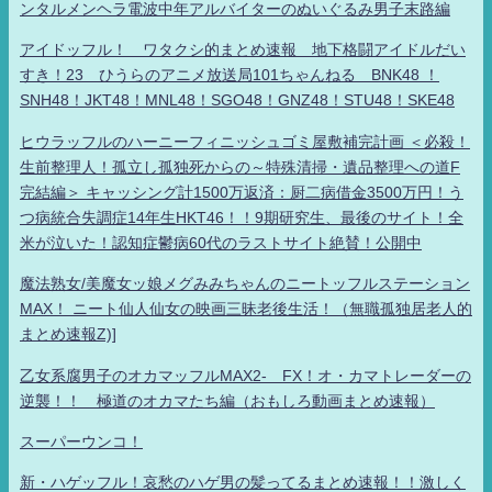
ンタルメンヘラ電波中年アルバイターのぬいぐるみ男子末路編
アイドッフル！ ワタクシ的まとめ速報 地下格闘アイドルだい
すき！23 ひうらのアニメ放送局101ちゃんねる BNK48 ！
SNH48！JKT48！MNL48！SGO48！GNZ48！STU48！SKE48
ヒウラッフルのハーニーフィニッシュゴミ屋敷補完計画 ＜必殺！
生前整理人！孤立し孤独死からの～特殊清掃・遺品整理への道F
完結編＞ キャッシング計1500万返済：厨二病借金3500万円！う
つ病統合失調症14年生HKT46！！9期研究生、最後のサイト！全
米が泣いた！認知症鬱病60代のラストサイト絶賛！公開中
魔法熟女/美魔女ッ娘メグみみちゃんのニートッフルステーション
MAX！ ニート仙人仙女の映画三昧老後生活！（無職孤独居老人的
まとめ速報Z)]
乙女系腐男子のオカマッフルMAX2- FX！オ・カマトレーダーの
逆襲！！ 極道のオカマたち編（おもしろ動画まとめ速報）
スーパーウンコ！
新・ハゲッフル！哀愁のハゲ男の髪ってるまとめ速報！！激しく