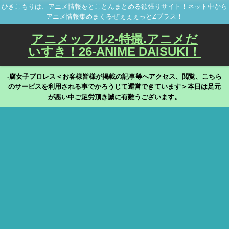
ひきこもりは、アニメ情報をとことんまとめる欲張りサイト！ネット中から
アニメ情報集めまくるぜぇぇぇっとZプラス！
アニメッフル2-特撮.アニメだ
いすき！26-ANIME DAISUKI！
-腐女子プロレス＜お客様皆様が掲載の記事等へアクセス、閲覧、こちら
のサービスを利用される事でかろうじて運営できています＞本日は足元
が悪い中ご足労頂き誠に有難うございます。