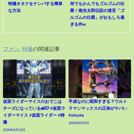
特撮オタクをナンパする簡単
何でもかんでもゴルゴムの仕
な方法
業！南光太郎伝説の迷言「ゴ
ルゴムの仕業」がおもしろ過
ぎる件w
ファン
,
特撮
の関連記事
仮面ライダーマイスのおでこは
平成なのに昭和すぎる？ウルト
チーズになっている🧀🐭 #仮面ラ
ラマンマックスの正体がヤバい
イダーマイス #仮面ライダー #特
#shorts
撮
2026年8月9日
2026年8月10日