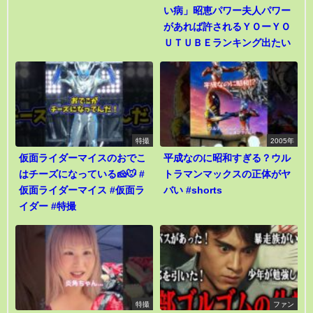
い病」昭恵パワー夫人パワー
があれば許されるＹＯーＹＯ
ＵＴＵＢＥランキング出たい
特撮
2005年
仮面ライダーマイスのおでこ
平成なのに昭和すぎる？ウル
はチーズになっている🧀🐭 #
トラマンマックスの正体がヤ
仮面ライダーマイス #仮面ラ
バい #shorts
イダー #特撮
特撮
ファン