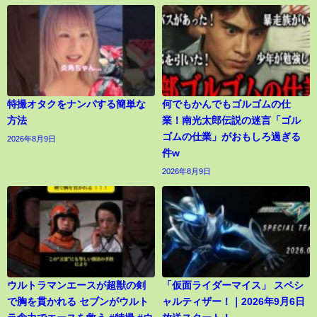
特撮オタクをナンパする簡単な
何でもかんでもゴルゴムの仕
方法
業！南光太郎伝説の迷言「ゴル
ゴムの仕業」がおもしろ過ぎる
2026年8月9日
件w
2026年8月9日
ウルトラマンエースが超獣の剣
「仮面ライダーマイス」 スペシ
で胸を貫かれる セブンがウルト
ャルティザー！｜2026年9月6日