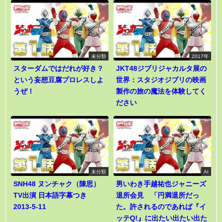
未分類
2017年
スターダムではだれが好き？
JKT48ジブリジャカルタ展の
という妄想豆腐プロレスしよ
世界：スタジオジブリの映画
うぜ！
製作の旅の魔法を体験してく
ださい
未分類
AI
SNH48 ヌンチャク（陳思）
男いわき手越祐也ジャニーズ
TV出演 日本語字幕つき
退所会見 「円満退所だっ
2013-5-11
た。許されるのであれば『イ
ッテQ!』に出たい出たい出た