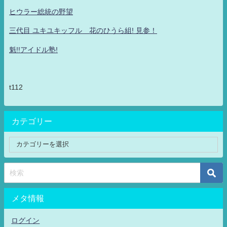
ヒウラー総統の野望
三代目 ユキユキッフル 花のひうら組! 見参！
魁!!アイドル塾!
t112
カテゴリー
メタ情報
ログイン