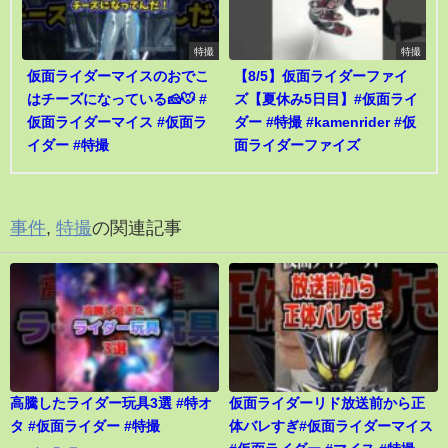
特撮
特撮
仮面ライダーマイスのおでこ
【8/5】仮面ライダーファイ
はチーズになっている🧀🐭 #
ズ【夏休み5日目】#仮面ライ
仮面ライダーマイス #仮面ラ
ダー #特撮 #kamenrider #仮
イダー #特撮
面ライダーファイズ
事件
,
特撮
の関連記事
高騰したライダー玩具3選 #特オ
仮面ライダーリド放送前から正
タ #仮面ライダー #特撮
体バレすぎ#仮面ライダーマイス