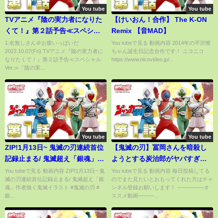
You tube
You tube
TVアニメ『陰の実力者になりた
【けいおん！合作】 The K-ON
くて！』第２話予告≪スペシャ
Remix 【音MAD】
ルVer.≫「陰の実力者は配下が欲
1:名無しさん＠お腹いっぱいだ
You tubeで見る 動画内容 2014年の平沢唯
2022.10.07(Fri) TVアニメ『陰の実力者に
ちゃん誕生日記念合作です！ ニコニコ
しい！」
なりたくて！』第２話予告≪スペシャル
https://www.nicovideo.jp/...
Ver.≫「陰の実...
You tube
You tube
ZIP!1月13日~ 鬼滅の刃連続首位
【鬼滅の刃】冨岡さんを暗殺し
記録止まる/ 鬼滅超え「銀魂」作
ようとする炭治郎がヤバすぎ
者描く鬼滅イラスト
www【鬼滅フォールフラット】
You tubeで見る 動画内容 ZIP!1月13日~ 鬼
You tubeで見る 動画内容 毎日投稿してる
滅の刃連続首位記録止まる/ 鬼滅超え「銀
のでまた見たいとおもってくれた方はチャ
魂」作者描く鬼滅イラスト #鬼滅の刃 #
ンネル登録お願いします！ ―――――オ
銀...
ススメ動画―――...