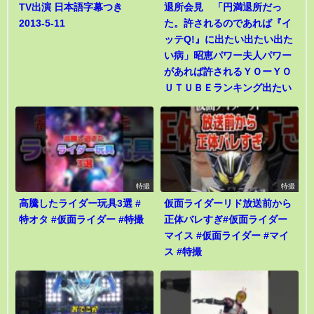
TV出演 日本語字幕つき
退所会見 「円満退所だっ
2013-5-11
た。許されるのであれば『イ
ッテQ!』に出たい出たい出た
い病」昭恵パワー夫人パワー
があれば許されるＹＯーＹＯ
ＵＴＵＢＥランキング出たい
特撮
特撮
高騰したライダー玩具3選 #
仮面ライダーリド放送前から
特オタ #仮面ライダー #特撮
正体バレすぎ#仮面ライダー
マイス #仮面ライダー #マイ
ス #特撮