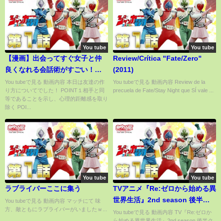
You tube
You tube
【漫画】出会ってすぐ女子と仲
Review/Crítica "Fate/Zero"
良くなれる会話術がすごい！
(2011)
【イヴイヴ漫画】
You tubeで見る 動画内容 本日は友達の作
You tubeで見る 動画内容 Review de la
り方についてでした！ POINT１相手と同
precuela de Fate/Stay Night que SÍ vale ...
等であることを示し、心理的距離感を取り
除く POI...
You tube
You tube
ラブライバーここに集う
TVアニメ『Re:ゼロから始める異
世界生活』2nd season 後半ク
You tubeで見る 動画内容 マッチにて 味
方、敵ともにラブライバーがいましたｗ...
ール番宣CM
You tubeで見る 動画内容 TV『Re:ゼロか
ら始める異世界生活』2nd season 後半ク