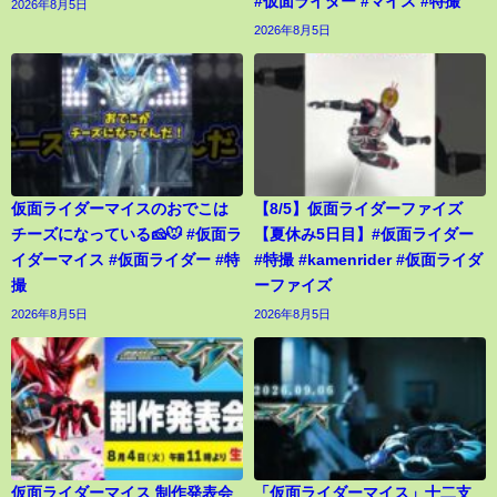
#仮面ライダー #マイス #特撮
2026年8月5日
2026年8月5日
仮面ライダーマイスのおでこは
【8/5】仮面ライダーファイズ
チーズになっている🧀🐭 #仮面ラ
【夏休み5日目】#仮面ライダー
イダーマイス #仮面ライダー #特
#特撮 #kamenrider #仮面ライダ
撮
ーファイズ
2026年8月5日
2026年8月5日
仮面ライダーマイス 制作発表会
「仮面ライダーマイス」十二支