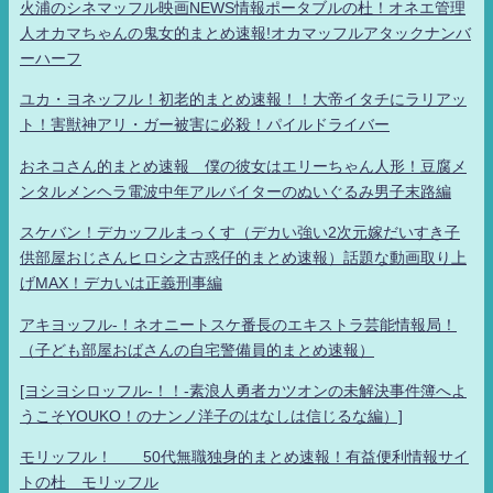
火浦のシネマッフル映画NEWS情報ポータブルの杜！オネエ管理
人オカマちゃんの鬼女的まとめ速報!オカマッフルアタックナンバ
ーハーフ
ユカ・ヨネッフル！初老的まとめ速報！！大帝イタチにラリアッ
ト！害獣神アリ・ガー被害に必殺！パイルドライバー
おネコさん的まとめ速報 僕の彼女はエリーちゃん人形！豆腐メ
ンタルメンヘラ電波中年アルバイターのぬいぐるみ男子末路編
スケバン！デカッフルまっくす（デカい強い2次元嫁だいすき子
供部屋おじさんヒロシ之古惑仔的まとめ速報）話題な動画取り上
げMAX！デカいは正義刑事編
アキヨッフル-！ネオニートスケ番長のエキストラ芸能情報局！
（子ども部屋おばさんの自宅警備員的まとめ速報）
[ヨシヨシロッフル-！！-素浪人勇者カツオンの未解決事件簿へよ
うこそYOUKO！のナンノ洋子のはなしは信じるな編）]
モリッフル！ 50代無職独身的まとめ速報！有益便利情報サイ
トの杜 モリッフル