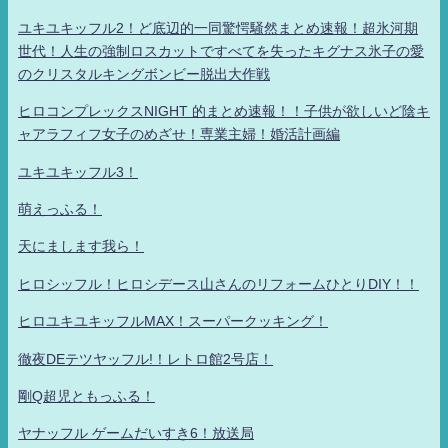
ユキユキッフル2！ど底辺的一同驚愕騒然まとめ速報！超氷河期
世代！人生の強制ロスカットですべてを失ったキグナス氷子の愛
のクリスタルキングボンビー脱出大作戦
ヒロコンプレックスNIGHT 的まとめ速報！！子供が欲しいど陰キ
ャアラフィフ女子のめざせ！専業主婦！婚活計画編
ユキユキッフル3！
萌えっふる！
天にまします我ら！
ヒロシッフル！ヒロシデース山さんのリフォームひとりDIY！！
ヒロユキユキッフルMAX！スーパークッキング！
徹夜DEテツヤッフル!！レトロ館2号店！
剛Q超児ともっふる！
ヤナッフル ゲームだいすき6！放送局