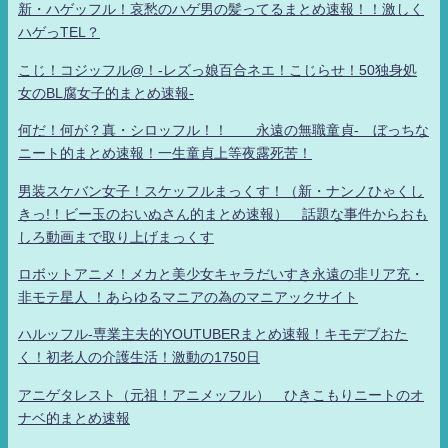
新・ハゲッフル！哀愁のハゲ男の髪ってるまとめ速報！！激しく
ハゲっTEL？
こじ！コジッフル@！-レズっ娘百合ネエ！こじらせ！50独身処
女のBL腐女子的まとめ速報-
何だ！何が？真・シロッフル！！ 永遠の無職童貞- ぼっちな
ニート的まとめ速報！一生童貞上等夜露死苦！
男装スケバン女子！スケッフルまっくす！（新・ナンノひゃくし
きっ!！ビー玉のおいぬさん的まとめ速報） 話題な事件からおも
しろ動画まで取り上げまっくす
ロボットアニメ！メカと美少女キャラだいすき永遠の非リア充・
非モテ星人 ！あらゆるマニアの為のマニアックサイト
ハルッフル-専業主夫的YOUTUBERまとめ速報！キモデブおた
く！初老人の介護生活！激動の1750日
アニゲタレスト（元祖！アニメッフル） ひきこもりニートのオ
ナベ的まとめ速報