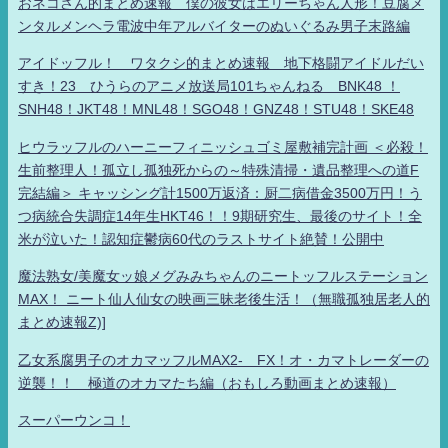
おネコさん的まとめ速報 僕の彼女はエリーちゃん人形！豆腐メ
ンタルメンヘラ電波中年アルバイターのぬいぐるみ男子末路編
アイドッフル！ ワタクシ的まとめ速報 地下格闘アイドルだい
すき！23 ひうらのアニメ放送局101ちゃんねる BNK48 ！
SNH48！JKT48！MNL48！SGO48！GNZ48！STU48！SKE48
ヒウラッフルのハーニーフィニッシュゴミ屋敷補完計画 ＜必殺！
生前整理人！孤立し孤独死からの～特殊清掃・遺品整理への道F
完結編＞ キャッシング計1500万返済：厨二病借金3500万円！う
つ病統合失調症14年生HKT46！！9期研究生、最後のサイト！全
米が泣いた！認知症鬱病60代のラストサイト絶賛！公開中
魔法熟女/美魔女ッ娘メグみみちゃんのニートッフルステーション
MAX！ ニート仙人仙女の映画三昧老後生活！（無職孤独居老人的
まとめ速報Z)]
乙女系腐男子のオカマッフルMAX2- FX！オ・カマトレーダーの
逆襲！！ 極道のオカマたち編（おもしろ動画まとめ速報）
スーパーウンコ！