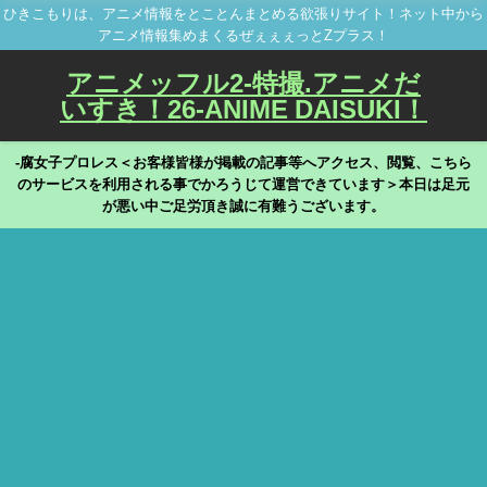
ひきこもりは、アニメ情報をとことんまとめる欲張りサイト！ネット中から
アニメ情報集めまくるぜぇぇぇっとZプラス！
アニメッフル2-特撮.アニメだ
いすき！26-ANIME DAISUKI！
-腐女子プロレス＜お客様皆様が掲載の記事等へアクセス、閲覧、こちら
のサービスを利用される事でかろうじて運営できています＞本日は足元
が悪い中ご足労頂き誠に有難うございます。