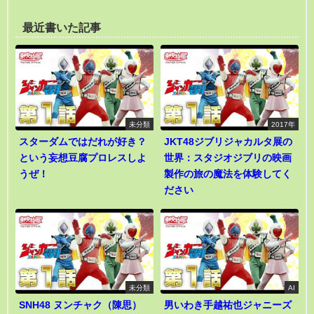
最近書いた記事
未分類
2017年
スターダムではだれが好き？
JKT48ジブリジャカルタ展の
という妄想豆腐プロレスしよ
世界：スタジオジブリの映画
うぜ！
製作の旅の魔法を体験してく
ださい
未分類
AI
SNH48 ヌンチャク（陳思）
男いわき手越祐也ジャニーズ