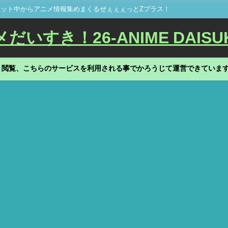
ット中からアニメ情報集めまくるぜぇぇぇっとZプラス！
いすき！26-ANIME DAISU
、閲覧、こちらのサービスを利用される事でかろうじて運営できていま