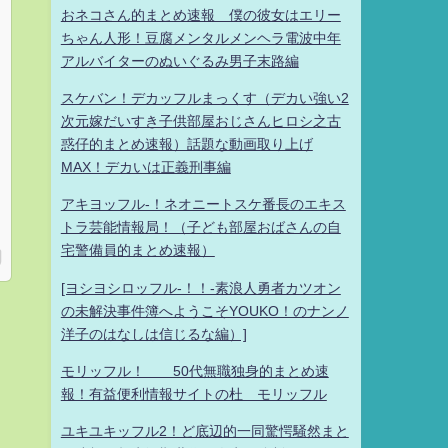
おネコさん的まとめ速報 僕の彼女はエリー
ちゃん人形！豆腐メンタルメンヘラ電波中年
アルバイターのぬいぐるみ男子末路編
スケバン！デカッフルまっくす（デカい強い2
次元嫁だいすき子供部屋おじさんヒロシ之古
惑仔的まとめ速報）話題な動画取り上げ
MAX！デカいは正義刑事編
アキヨッフル-！ネオニートスケ番長のエキス
トラ芸能情報局！（子ども部屋おばさんの自
宅警備員的まとめ速報）
[ヨシヨシロッフル-！！-素浪人勇者カツオン
の未解決事件簿へようこそYOUKO！のナンノ
洋子のはなしは信じるな編）]
モリッフル！ 50代無職独身的まとめ速
報！有益便利情報サイトの杜 モリッフル
ユキユキッフル2！ど底辺的一同驚愕騒然まと