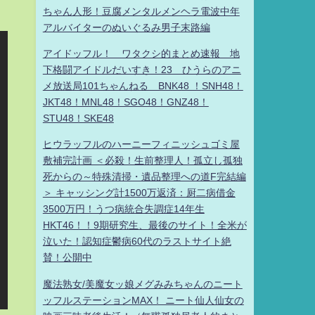
ちゃん人形！豆腐メンタルメンヘラ電波中年
アルバイターのぬいぐるみ男子末路編
アイドッフル！ ワタクシ的まとめ速報 地
下格闘アイドルだいすき！23 ひうらのアニ
メ放送局101ちゃんねる BNK48 ！SNH48！
JKT48！MNL48！SGO48！GNZ48！
STU48！SKE48
ヒウラッフルのハーニーフィニッシュゴミ屋
敷補完計画 ＜必殺！生前整理人！孤立し孤独
死からの～特殊清掃・遺品整理への道F完結編
＞ キャッシング計1500万返済：厨二病借金
3500万円！うつ病統合失調症14年生
HKT46！！9期研究生、最後のサイト！全米が
泣いた！認知症鬱病60代のラストサイト絶
賛！公開中
魔法熟女/美魔女ッ娘メグみみちゃんのニート
ッフルステーションMAX！ ニート仙人仙女の