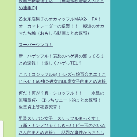
映画三昧老後生活！（無職孤独居老人的まと
め速報Z)]
乙女系腐男子のオカマッフルMAX2- FX！
オ・カマトレーダーの逆襲！！ 極道のオカ
マたち編（おもしろ動画まとめ速報）
スーパーウンコ！
新・ハゲッフル！哀愁のハゲ男の髪ってるま
とめ速報！！激しくハゲっTEL？
こじ！コジッフル@！-レズっ娘百合ネエ！こ
じらせ！50独身処女のBL腐女子的まとめ速報-
何だ！何が？真・シロッフル！！ 永遠の
無職童貞- ぼっちなニート的まとめ速報！一
生童貞上等夜露死苦！
男装スケバン女子！スケッフルまっくす！
（新・ナンノひゃくしきっ!！ビー玉のおいぬ
さん的まとめ速報） 話題な事件からおもし