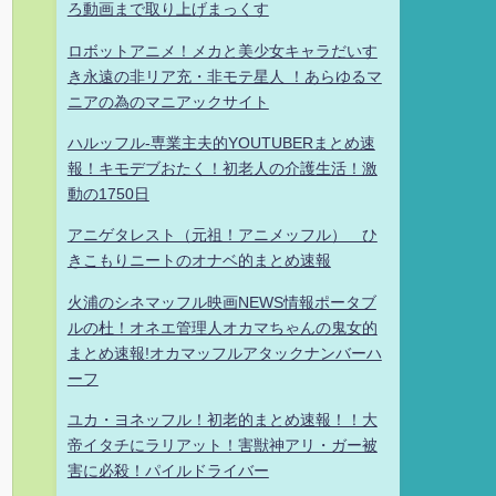
ろ動画まで取り上げまっくす
ロボットアニメ！メカと美少女キャラだいす
き永遠の非リア充・非モテ星人 ！あらゆるマ
ニアの為のマニアックサイト
ハルッフル-専業主夫的YOUTUBERまとめ速
報！キモデブおたく！初老人の介護生活！激
動の1750日
アニゲタレスト（元祖！アニメッフル） ひ
きこもりニートのオナベ的まとめ速報
火浦のシネマッフル映画NEWS情報ポータブ
ルの杜！オネエ管理人オカマちゃんの鬼女的
まとめ速報!オカマッフルアタックナンバーハ
ーフ
ユカ・ヨネッフル！初老的まとめ速報！！大
帝イタチにラリアット！害獣神アリ・ガー被
害に必殺！パイルドライバー