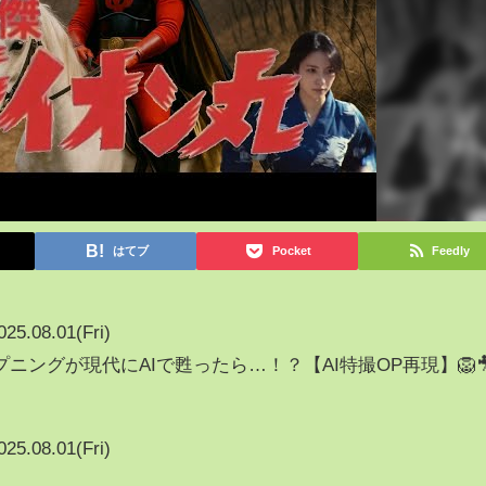
はてブ
Pocket
Feedly
025.08.01(Fri)
ングが現代にAIで甦ったら…！？【AI特撮OP再現】🦁
025.08.01(Fri)