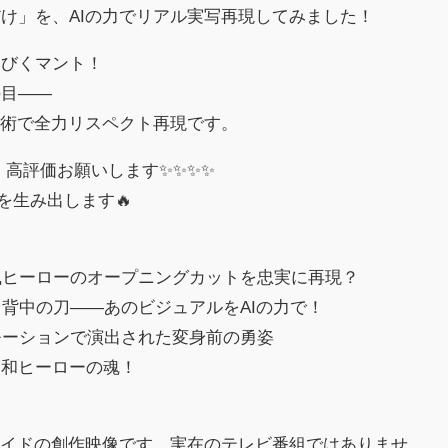
け」を、AIの力でリアル実写再現してみました！
なびくマント！
の目――
技術で全力リスペクト再現です。
・高評価お願いします✨✨✨✨
を生み出します🔥
風ヒーローのオープニングカットを忠実に再現？
・背中の刀――あのビジュアルをAIの力で！
モーションで演出された変身前の勇姿
昭和ヒーローの魂！
メイドの創作映像です。実在のテレビ番組ではありませ