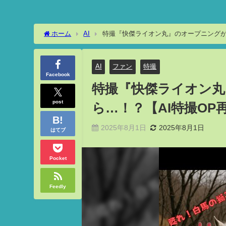
ホーム
AI
特撮『快傑ライオン丸』のオープニングが現
AI
ファン
特撮
Facebook
特撮『快傑ライオン丸
post
ら…！？【AI特撮OP再
2025年8月1日
2025年8月1日
はてブ
Pocket
Feedly