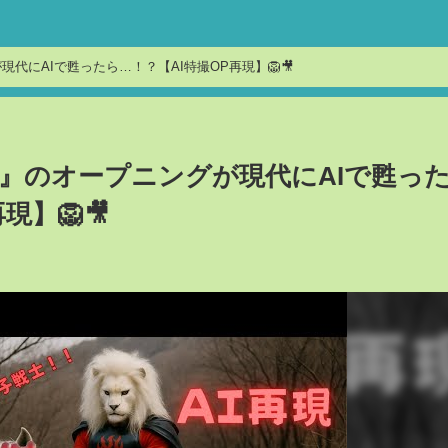
代にAIで甦ったら…！？【AI特撮OP再現】🦁🎥
』のオープニングが現代にAIで甦っ
現】🦁🎥