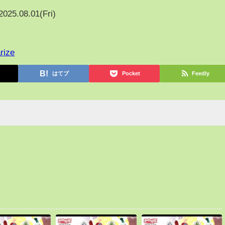
2025.08.01(Fri)
rize
はてブ
Pocket
Feedly