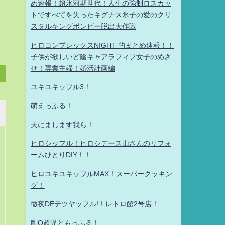
め速報！超氷河期世代！人生の強制ロスカッ
トですべてを失ったキグナス氷子の愛のクリ
スタルキングボンビー脱出大作戦
ヒロコンプレックスNIGHT 的まとめ速報！！
子供が欲しいど陰キャアラフィフ女子のめざ
せ！専業主婦！婚活計画編
ユキユキッフル3！
萌えっふる！
天にまします我ら！
ヒロシッフル！ヒロシデース山さんのリフォ
ームひとりDIY！！
ヒロユキユキッフルMAX！スーパークッキン
グ！
徹夜DEテツヤッフル!！レトロ館2号店！
剛Q超児ともっふる！