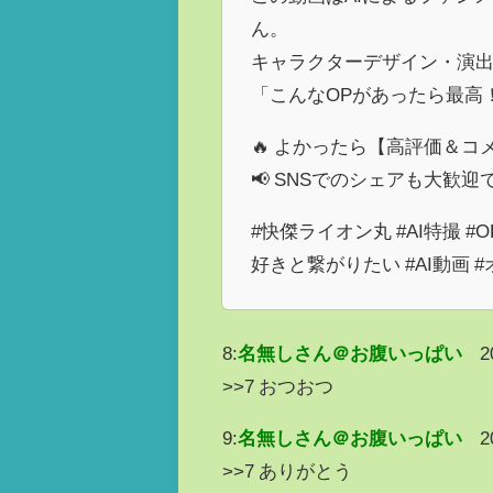
ん。
キャラクターデザイン・演
「こんなOPがあったら最高
🔥 よかったら【高評価＆
📢 SNSでのシェアも大歓迎
#快傑ライオン丸 #AI特撮 #
好きと繋がりたい #AI動画 #オー
8:
名無しさん＠お腹いっぱい
2
>>7 おつおつ
9:
名無しさん＠お腹いっぱい
2
>>7 ありがとう