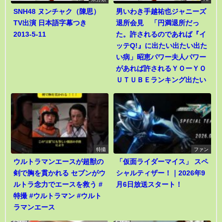
SNH48 ヌンチャク（陳思）
男いわき手越祐也ジャニーズ
TV出演 日本語字幕つき
退所会見 「円満退所だっ
2013-5-11
た。許されるのであれば『イ
ッテQ!』に出たい出たい出た
い病」昭恵パワー夫人パワー
があれば許されるＹＯーＹＯ
ＵＴＵＢＥランキング出たい
特撮
ファン
ウルトラマンエースが超獣の
「仮面ライダーマイス」 スペ
剣で胸を貫かれる セブンがウ
シャルティザー！｜2026年9
ルトラ念力でエースを救う #
月6日放送スタート！
特撮 #ウルトラマン #ウルト
ラマンエース