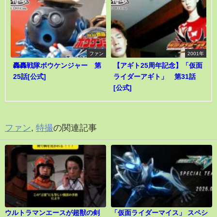
ファン
2001年
轟轟戦隊ボウケンジャー 第
【アギト25周年記念】「仮面
25話[公式]
ライダーアギト」 第31話
[公式]
ファン
,
特撮
の関連記事
ウルトラマンエースが超獣の剣
「仮面ライダーマイス」 スペシ