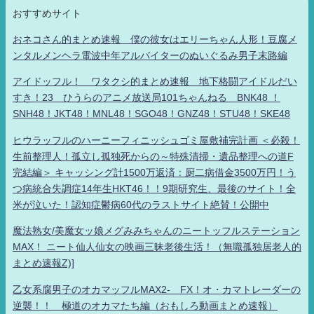
おすすめサイト
おネコさん的まとめ速報 僕の彼女はエリーちゃん人形！豆腐メ
ンタルメンヘラ電波中年アルバイターのぬいぐるみ男子末路編
アイドッフル！ ワタクシ的まとめ速報 地下格闘アイドルだい
すき！23 ひうらのアニメ放送局101ちゃんねる BNK48 ！
SNH48！JKT48！MNL48！SGO48！GNZ48！STU48！SKE48
ヒウラッフルのハーニーフィニッシュゴミ屋敷補完計画 ＜必殺！
生前整理人！孤立し孤独死からの～特殊清掃・遺品整理への道F
完結編＞ キャッシング計1500万返済：厨二病借金3500万円！う
つ病統合失調症14年生HKT46！！9期研究生、最後のサイト！全
米が泣いた！認知症鬱病60代のラストサイト絶賛！公開中
魔法熟女/美魔女ッ娘メグみみちゃんのニートッフルステーション
MAX！ ニート仙人仙女の映画三昧老後生活！（無職孤独居老人的
まとめ速報Z)]
乙女系腐男子のオカマッフルMAX2- FX！オ・カマトレーダーの
逆襲！！ 極道のオカマたち編（おもしろ動画まとめ速報）