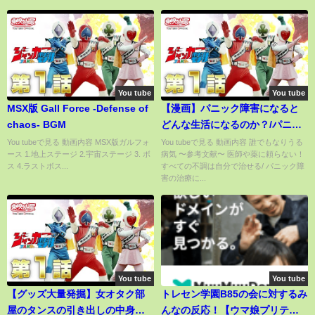
You tube
You tube
MSX版 Gall Force -Defense of
【漫画】パニック障害になると
chaos- BGM
どんな生活になるのか？/パニッ
ク症候群【マンガ動画】
You tubeで見る 動画内容 MSX版ガルフォ
You tubeで見る 動画内容 誰でもなりうる
ース 1.地上ステージ 2.宇宙ステージ 3. ボ
病気 〜参考文献〜 医師や薬に頼らない！
ス 4.ラストボス...
すべての不調は自分で治せる/ パニック障
害の治療に...
You tube
You tube
【グッズ大量発掘】女オタク部
トレセン学園B85の会に対するみ
屋のタンスの引き出しの中身を
んなの反応！【ウマ娘プリティ