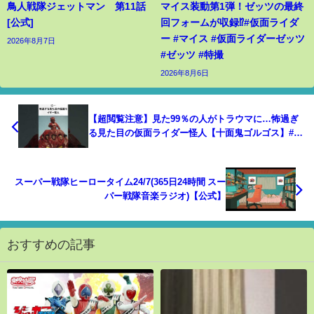
鳥人戦隊ジェットマン 第11話
マイス装動第1弾！ゼッツの最終
[公式]
回フォームが収録⁉︎#仮面ライダ
ー #マイス #仮面ライダーゼッツ
2026年8月7日
#ゼッツ #特撮
2026年8月6日
【超閲覧注意】見た99％の人がトラウマに…怖過ぎ
る見た目の仮面ライダー怪人【十面鬼ゴルゴス】#仮
面ライダーアマゾン#変身#特撮
スーパー戦隊ヒーロータイム24/7(365日24時間 スー
パー戦隊音楽ラジオ)【公式】
おすすめの記事