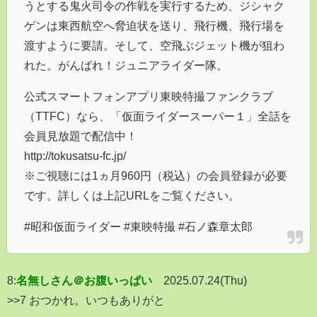
うとする鬼火司令の作戦を実行するため、ジシャク
ゲンは東西航空へ脅迫状を送り、飛行機、飛行場を
渡すように要請。そして、空飛ぶジェット機が狙わ
れた。がんばれ！ジュニアライダー隊。
公式スマートフォンアプリ東映特撮ファンクラブ
（TTFC）なら、「仮面ライダースーパー１」全話を
会員見放題で配信中！
http://tokusatsu-fc.jp/
※ご視聴には1ヵ月960円（税込）の会員登録が必要
です。詳しくは上記URLをご覧ください。
#昭和仮面ライダー #東映特撮 #石ノ森章太郎
8:
名無しさん＠お腹いっぱい
2025.07.24(Thu)
>>7 おつかれ。いつもありがと