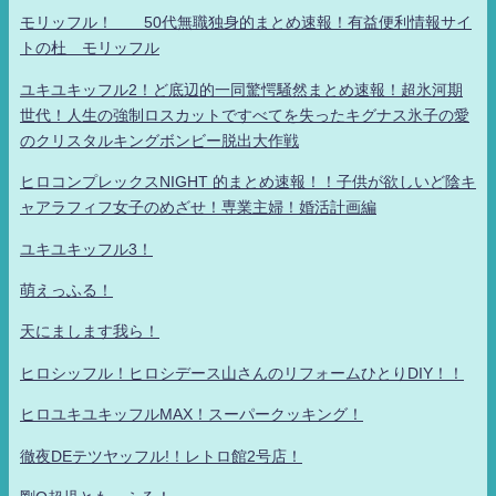
モリッフル！ 50代無職独身的まとめ速報！有益便利情報サイ
トの杜 モリッフル
ユキユキッフル2！ど底辺的一同驚愕騒然まとめ速報！超氷河期
世代！人生の強制ロスカットですべてを失ったキグナス氷子の愛
のクリスタルキングボンビー脱出大作戦
ヒロコンプレックスNIGHT 的まとめ速報！！子供が欲しいど陰キ
ャアラフィフ女子のめざせ！専業主婦！婚活計画編
ユキユキッフル3！
萌えっふる！
天にまします我ら！
ヒロシッフル！ヒロシデース山さんのリフォームひとりDIY！！
ヒロユキユキッフルMAX！スーパークッキング！
徹夜DEテツヤッフル!！レトロ館2号店！