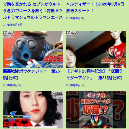
で胸を貫かれる セブンがウルト
ャルティザー！｜2026年9月6日
ラ念力でエースを救う #特撮 #ウ
放送スタート！
ルトラマン #ウルトラマンエース
2026年8月8日
2026年8月8日
轟轟戦隊ボウケンジャー 第25
【アギト25周年記念】「仮面ラ
話[公式]
イダーアギト」 第31話[公式]
2026年8月8日
2026年8月7日