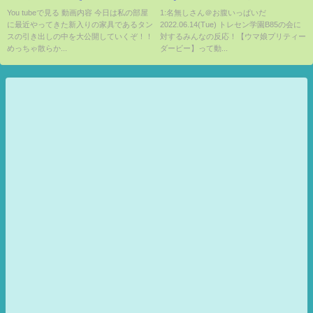
包み隠さず大公開！
ーダービー】
You tubeで見る 動画内容 今日は私の部屋
1:名無しさん＠お腹いっぱいだ
に最近やってきた新入りの家具であるタン
2022.06.14(Tue) トレセン学園B85の会に
スの引き出しの中を大公開していくぞ！！
対するみんなの反応！【ウマ娘プリティー
めっちゃ散らか...
ダービー】って動...