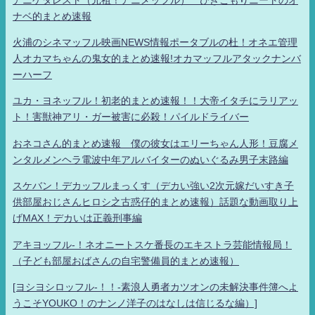
ナベ的まとめ速報
火浦のシネマッフル映画NEWS情報ポータブルの杜！オネエ管理
人オカマちゃんの鬼女的まとめ速報!オカマッフルアタックナンバ
ーハーフ
ユカ・ヨネッフル！初老的まとめ速報！！大帝イタチにラリアッ
ト！害獣神アリ・ガー被害に必殺！パイルドライバー
おネコさん的まとめ速報 僕の彼女はエリーちゃん人形！豆腐メ
ンタルメンヘラ電波中年アルバイターのぬいぐるみ男子末路編
スケバン！デカッフルまっくす（デカい強い2次元嫁だいすき子
供部屋おじさんヒロシ之古惑仔的まとめ速報）話題な動画取り上
げMAX！デカいは正義刑事編
アキヨッフル-！ネオニートスケ番長のエキストラ芸能情報局！
（子ども部屋おばさんの自宅警備員的まとめ速報）
[ヨシヨシロッフル-！！-素浪人勇者カツオンの未解決事件簿へよ
うこそYOUKO！のナンノ洋子のはなしは信じるな編）]