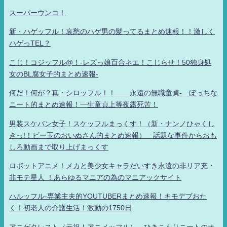
スーパーウンコ！
新・ハゲッフル！哀愁のハゲ男の髪ってるまとめ速報！！激しく
ハゲっTEL？
こじ！コジッフル@！-レズっ娘百合ネエ！こじらせ！50独身処
女のBL腐女子的まとめ速報-
何だ！何が？真・シロッフル！！ 永遠の無職童貞- ぼっちな
ニート的まとめ速報！一生童貞上等夜露死苦！
男装スケバン女子！スケッフルまっくす！（新・ナンノひゃくし
きっ!！ビー玉のおいぬさん的まとめ速報） 話題な事件からおも
しろ動画まで取り上げまっくす
ロボットアニメ！メカと美少女キャラだいすき永遠の非リア充・
非モテ星人 ！あらゆるマニアの為のマニアックサイト
ハルッフル-専業主夫的YOUTUBERまとめ速報！キモデブおた
く！初老人の介護生活！激動の1750日
アニゲタレスト（元祖！アニメッフル） ひきこもりニートのオ