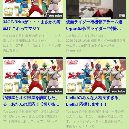
You tube
特撮
34GT-RNurが・・・まさかの痛
仮面ライダー待機音アラーム違
車!? これってマジ？
いpart5#仮面ライダー#特撮
#kamenrider#shorts
You tubeで見る 動画内容 たま～～～に入
1:名無しさん＠お腹いっぱい
庫してくる痛車はありますが・・・ これ
2026.01.28(Wed) 仮面ライダー待機音アラ
は！？ GT-R！？ Nur！？ こちらの車
ーム違いpart5#仮面ライダー#特撮
両は買取さ...
#kamenrid...
You tube
You tube
汚部屋とオタ部屋を訪問した、
Liella!のみんな人柄良すぎる、
るしあたんの反応！【切り抜
Liella! 応援します！！
き】【潤羽るしあ/兎田ぺこら/ホ
You tubeで見る 動画内容 【#るしあの訪
You tubeで見る 動画内容 全員、一般公募
問】MerryXmas☆みんなのお部屋に行く
なんだよね。すごい、頑張ってほしいで
ロライブ】
YO【潤羽るしあ/ホロライブ】 https://...
す。 オレンジがリーダーは原点回帰？、
果南ちゃん？！って...