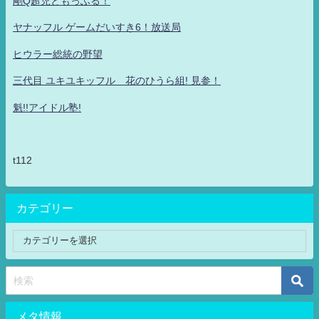
剛Q超児ともっふる！
ヤナッフル ゲームだいすき6！放送局
ヒウラー総統の野望
三代目 ユキユキッフル 花のひうら組! 見参！
魁!!アイドル塾!
t112
カテゴリー
メタ情報