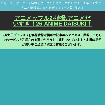
ひきこもりは、アニメ情報をとことんまとめる欲張りサイト！ネット中から
アニメ情報集めまくるぜぇぇぇっとZプラス！
アニメッフル2-特撮.アニメだ
いすき！26-ANIME DAISUKI！
-腐女子プロレス＜お客様皆様が掲載の記事等へアクセス、閲覧、こちら
のサービスを利用される事でかろうじて運営できています＞本日は足元
が悪い中ご足労頂き誠に有難うございます。