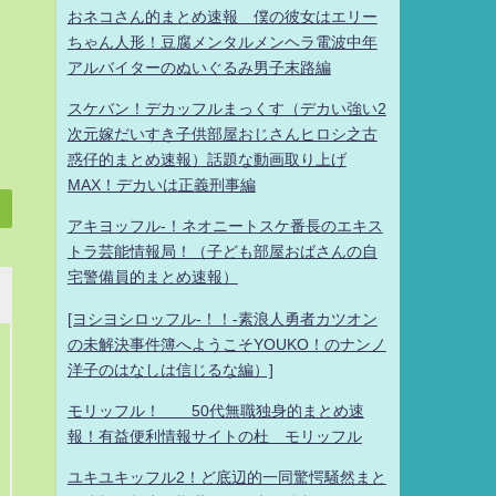
おネコさん的まとめ速報 僕の彼女はエリー
ちゃん人形！豆腐メンタルメンヘラ電波中年
アルバイターのぬいぐるみ男子末路編
スケバン！デカッフルまっくす（デカい強い2
次元嫁だいすき子供部屋おじさんヒロシ之古
惑仔的まとめ速報）話題な動画取り上げ
MAX！デカいは正義刑事編
アキヨッフル-！ネオニートスケ番長のエキス
トラ芸能情報局！（子ども部屋おばさんの自
宅警備員的まとめ速報）
[ヨシヨシロッフル-！！-素浪人勇者カツオン
の未解決事件簿へようこそYOUKO！のナンノ
洋子のはなしは信じるな編）]
モリッフル！ 50代無職独身的まとめ速
報！有益便利情報サイトの杜 モリッフル
ユキユキッフル2！ど底辺的一同驚愕騒然まと