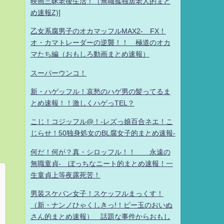
映画三昧老後生活！（無職孤独居老人的まと
め速報Z)]
乙女系腐男子のオカマッフルMAX2- FX！
オ・カマトレーダーの逆襲！！ 極道のオカ
マたち編（おもしろ動画まとめ速報）
スーパーウンコ！
新・ハゲッフル！哀愁のハゲ男の髪ってるま
とめ速報！！激しくハゲっTEL？
こじ！コジッフル@！-レズっ娘百合ネエ！こ
じらせ！50独身処女のBL腐女子的まとめ速報-
何だ！何が？真・シロッフル！！ 永遠の
無職童貞- ぼっちなニート的まとめ速報！一
生童貞上等夜露死苦！
男装スケバン女子！スケッフルまっくす！
（新・ナンノひゃくしきっ!！ビー玉のおいぬ
さん的まとめ速報） 話題な事件からおもし