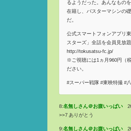
るようだった。あんなものを
在籍し、バスターマシンの
だ。
公式スマートフォンアプリ東
スターズ」全話を会員見放
http://tokusatsu-fc.jp/
※ご視聴には1ヵ月960円
ださい。
#スーパー戦隊 #東映特撮 #
8:
名無しさん＠お腹いっぱい
2
>>7 ありがとう
9:
名無しさん＠お腹いっぱい
2