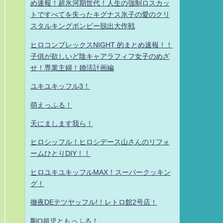
め速報！超氷河期世代！人生の強制ロスカッ
トですべてを失ったキグナス氷子の愛のクリ
スタルキングボンビー脱出大作戦
ヒロコンプレックスNIGHT 的まとめ速報！！
子供が欲しいど陰キャアラフィフ女子のめざ
せ！専業主婦！婚活計画編
ユキユキッフル3！
萌えっふる！
天にまします我ら！
ヒロシッフル！ヒロシデース山さんのリフォ
ームひとりDIY！！
ヒロユキユキッフルMAX！スーパークッキン
グ！
徹夜DEテツヤッフル!！レトロ館2号店！
剛Q超児ともっふる！