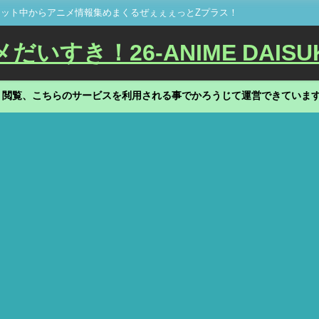
ット中からアニメ情報集めまくるぜぇぇぇっとZプラス！
いすき！26-ANIME DAISU
、閲覧、こちらのサービスを利用される事でかろうじて運営できていま