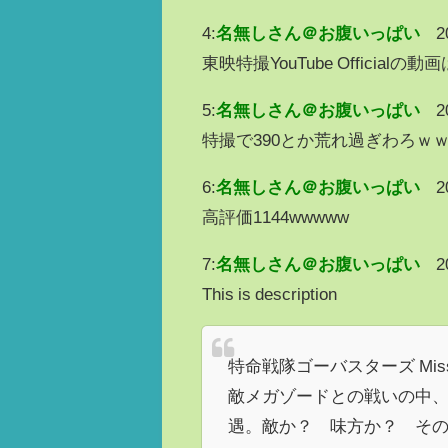
4:
名無しさん＠お腹いっぱい
2
東映特撮YouTube Official
5:
名無しさん＠お腹いっぱい
2
特撮で390とか荒れ過ぎわろｗ
6:
名無しさん＠お腹いっぱい
2
高評価1144wwwww
7:
名無しさん＠お腹いっぱい
2
This is description
特命戦隊ゴーバスターズ Mis
敵メガゾードとの戦いの中
遇。敵か？ 味方か？ そ