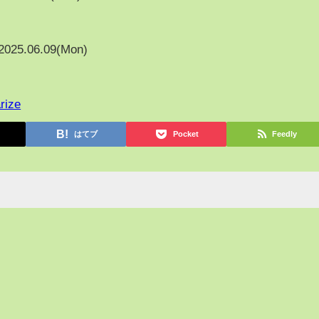
2025.06.09(Mon)
rize
はてブ
Pocket
Feedly