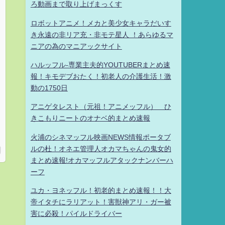
ろ動画まで取り上げまっくす
ロボットアニメ！メカと美少女キャラだいす
き永遠の非リア充・非モテ星人 ！あらゆるマ
ニアの為のマニアックサイト
ハルッフル-専業主夫的YOUTUBERまとめ速
報！キモデブおたく！初老人の介護生活！激
動の1750日
アニゲタレスト（元祖！アニメッフル） ひ
きこもりニートのオナベ的まとめ速報
火浦のシネマッフル映画NEWS情報ポータブ
ルの杜！オネエ管理人オカマちゃんの鬼女的
まとめ速報!オカマッフルアタックナンバーハ
ーフ
ユカ・ヨネッフル！初老的まとめ速報！！大
帝イタチにラリアット！害獣神アリ・ガー被
害に必殺！パイルドライバー