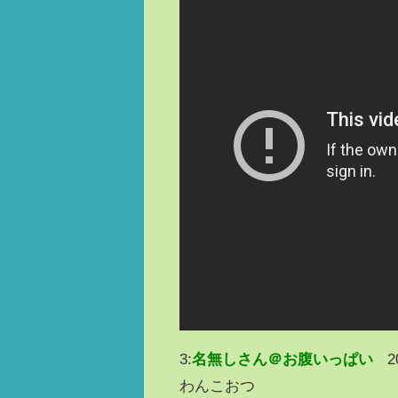
3:
名無しさん＠お腹いっぱい
2
わんこおつ