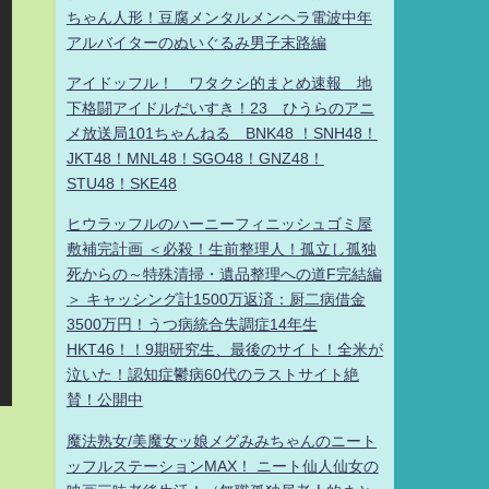
ちゃん人形！豆腐メンタルメンヘラ電波中年
アルバイターのぬいぐるみ男子末路編
アイドッフル！ ワタクシ的まとめ速報 地
下格闘アイドルだいすき！23 ひうらのアニ
メ放送局101ちゃんねる BNK48 ！SNH48！
JKT48！MNL48！SGO48！GNZ48！
STU48！SKE48
ヒウラッフルのハーニーフィニッシュゴミ屋
敷補完計画 ＜必殺！生前整理人！孤立し孤独
死からの～特殊清掃・遺品整理への道F完結編
＞ キャッシング計1500万返済：厨二病借金
3500万円！うつ病統合失調症14年生
HKT46！！9期研究生、最後のサイト！全米が
泣いた！認知症鬱病60代のラストサイト絶
賛！公開中
魔法熟女/美魔女ッ娘メグみみちゃんのニート
ッフルステーションMAX！ ニート仙人仙女の