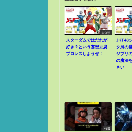
未分類
スターダムではだれが
JKT4
好き？という妄想豆腐
タ展の
プロレスしようぜ！
ジブリ
の魔法
さい
特撮