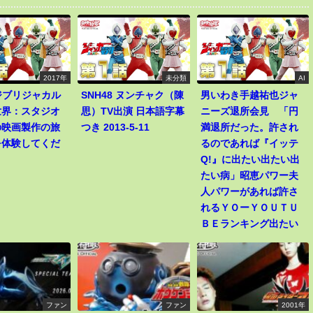
2017年
未分類
AI
8ジブリジャカル
SNH48 ヌンチャク（陳
男いわき手越祐也ジャ
世界：スタジオ
思）TV出演 日本語字幕
ニーズ退所会見 「円
の映画製作の旅
つき 2013-5-11
満退所だった。許され
を体験してくだ
るのであれば『イッテ
Q!』に出たい出たい出
たい病」昭恵パワー夫
人パワーがあれば許さ
れるＹＯーＹＯＵＴＵ
ＢＥランキング出たい
ファン
ファン
2001年