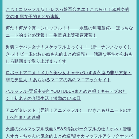
こじ！コジッフル@！-レズっ娘百合ネエ！こじらせ！50独身処
女のBL腐女子的まとめ速報-
何だ！何が？真・シロッフル！！ 永遠の無職童貞- ぼっちな
ニート的まとめ速報！一生童貞上等夜露死苦！
男装スケバン女子！スケッフルまっくす！（新・ナンノひゃくし
きっ!！ビー玉のおいぬさん的まとめ速報） 話題な事件からおも
しろ動画まで取り上げまっくす
ロボットアニメ！メカと美少女キャラだいすき永遠の非リア充・
非モテ星人 ！あらゆるマニアの為のマニアックサイト
ハルッフル-専業主夫的YOUTUBERまとめ速報！キモデブおた
く！初老人の介護生活！激動の1750日
アニゲタレスト（元祖！アニメッフル） ひきこもりニートのオ
ナベ的まとめ速報
火浦のシネマッフル映画NEWS情報ポータブルの杜！オネエ管理
人オカマちゃんの鬼女的まとめ速報!オカマッフルアタックナンバ