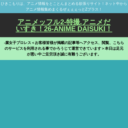
ひきこもりは、アニメ情報をとことんまとめる欲張りサイト！ネット中から
アニメ情報集めまくるぜぇぇぇっとZプラス！
アニメッフル2-特撮.アニメだ
いすき！26-ANIME DAISUKI！
-腐女子プロレス＜お客様皆様が掲載の記事等へアクセス、閲覧、こちら
のサービスを利用される事でかろうじて運営できています＞本日は足元
が悪い中ご足労頂き誠に有難うございます。