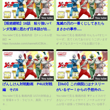
You tube
You tube
【呪術廻戦】16話 粘り強いパ
鬼滅の刃の一番くじしてきたら
ンダ先輩に思わず日本語が出て
まさかの事件.....
しまう外国人【海外の反応】
You tubeで見る 動画内容 【チャンネル登
You tubeで見る 動画内容 やんちゃ!!すたー
録】 ➡︎
りーず。見てくれてありがとうございます
https://youtube.com/channel/UCBUe...
🌠 オフなスターリーズをお届けでき...
You tube
You tube
げんしけん対戦動画 P4U2対戦
【‪DbD‬】この病院にはナスリー
編 その5
がいるぞー！からの予想外の結
末に驚愕！！の巻（#11）
You tubeで見る 動画内容 1/17の対戦会よ
You tubeで見る 動画内容 🔰チェイスので
り 登場キャラ：ラビリス、真田、ミナヅ
きないノーチェイサー！ ノーチェのマダ
キ...
ムが日々頑張ってDbDを遊んでいる様子...