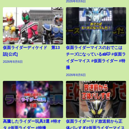
2026年8月6日
仮面ライダーディケイド 第13
仮面ライダーマイスのおでこは
話[公式]
チーズになっている🧀🐭 #仮面ラ
イダーマイス #仮面ライダー #特
2026年8月6日
撮
2026年8月6日
高騰したライダー玩具3選 #特オ
仮面ライダーリド放送前から正
タ #仮面ライダー #特撮
体バレすぎ#仮面ライダーマイス