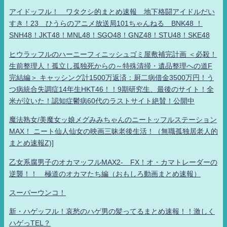
アイドッフル！ ワタクシ的まとめ速報 地下格闘アイドルだい
すき！23 ひうらのアニメ放送局101ちゃんねる BNK48 ！
SNH48！JKT48！MNL48！SGO48！GNZ48！STU48！SKE48
ヒウラッフルのハーニーフィニッシュゴミ屋敷補完計画 ＜必殺！
生前整理人！孤立し孤独死からの～特殊清掃・遺品整理への道F
完結編＞ キャッシング計1500万返済：厨二病借金3500万円！う
つ病統合失調症14年生HKT46！！9期研究生、最後のサイト！全
米が泣いた！認知症鬱病60代のラストサイト絶賛！公開中
魔法熟女/美魔女ッ娘メグみみちゃんのニートッフルステーション
MAX！ ニート仙人仙女の映画三昧老後生活！（無職孤独居老人的
まとめ速報Z)]
乙女系腐男子のオカマッフルMAX2- FX！オ・カマトレーダーの
逆襲！！ 極道のオカマたち編（おもしろ動画まとめ速報）
スーパーウンコ！
新・ハゲッフル！哀愁のハゲ男の髪ってるまとめ速報！！激しく
ハゲっTEL？