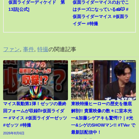
仮面ライダーディケイド 第
仮面ライダーマイスのおでこ
13話[公式]
はチーズになっている🧀🐭 #
仮面ライダーマイス #仮面ラ
イダー #特撮
ファン
,
事件
,
特撮
の関連記事
マイス装動第1弾！ゼッツの最終
東映特撮ヒーローの歴史を徹底
回フォームが収録⁉︎#仮面ライダ
解剖!! 貴重映像の数々に堂本光
ー #マイス #仮面ライダーゼッツ
一&加藤シゲアキも驚愕!?｜#光
#ゼッツ #特撮
一&シゲのSHOWマン!! #TVer で
最新話配信中！
2026年8月6日