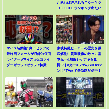
があれば許されるＹＯーＹＯ
ＵＴＵＢＥランキング出たい
特撮
特撮
マイス装動第1弾！ゼッツの
東映特撮ヒーローの歴史を徹
最終回フォームが収録⁉︎#仮面
底解剖!! 貴重映像の数々に堂
ライダー #マイス #仮面ライ
本光一&加藤シゲアキも驚
ダーゼッツ #ゼッツ #特撮
愕!?｜#光一&シゲのSHOWマ
ン!! #TVer で最新話配信中！
ファン
特撮