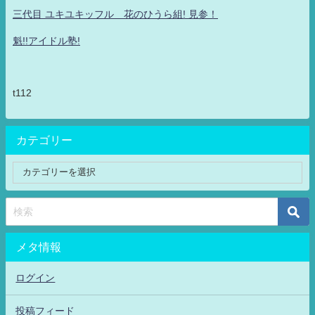
三代目 ユキユキッフル 花のひうら組! 見参！
魁!!アイドル塾!
t112
カテゴリー
メタ情報
ログイン
投稿フィード