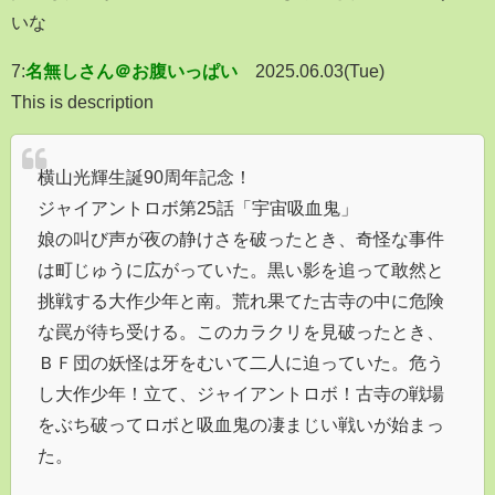
いな
7:
名無しさん＠お腹いっぱい
2025.06.03(Tue)
This is description
横山光輝生誕90周年記念！
ジャイアントロボ第25話「宇宙吸血鬼」
娘の叫び声が夜の静けさを破ったとき、奇怪な事件
は町じゅうに広がっていた。黒い影を追って敢然と
挑戦する大作少年と南。荒れ果てた古寺の中に危険
な罠が待ち受ける。このカラクリを見破ったとき、
ＢＦ団の妖怪は牙をむいて二人に迫っていた。危う
し大作少年！立て、ジャイアントロボ！古寺の戦場
をぶち破ってロボと吸血鬼の凄まじい戦いが始まっ
た。