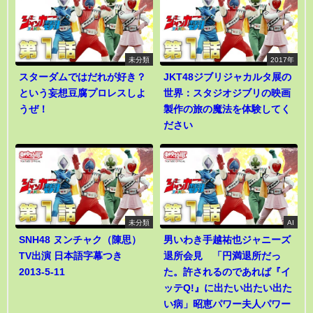
未分類
2017年
スターダムではだれが好き？
JKT48ジブリジャカルタ展の
という妄想豆腐プロレスしよ
世界：スタジオジブリの映画
うぜ！
製作の旅の魔法を体験してく
ださい
未分類
AI
SNH48 ヌンチャク（陳思）
男いわき手越祐也ジャニーズ
TV出演 日本語字幕つき
退所会見 「円満退所だっ
2013-5-11
た。許されるのであれば『イ
ッテQ!』に出たい出たい出た
い病」昭恵パワー夫人パワー