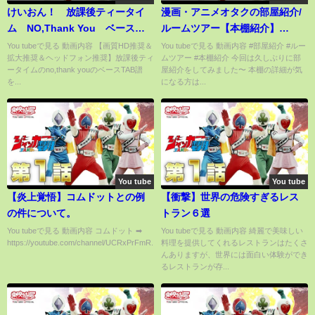
けいおん！ 放課後ティータイ
漫画・アニメオタクの部屋紹介/
ム NO,Thank You ベース
ルームツアー【本棚紹介】
TAB譜
【Room Tour】
You tubeで見る 動画内容 【画質HD推奨＆
You tubeで見る 動画内容 #部屋紹介 #ルー
拡大推奨＆ヘッドフォン推奨】放課後ティ
ムツアー #本棚紹介 今回は久しぶりに部
ータイムのno,thank youのベースTAB譜
屋紹介をしてみました〜 本棚の詳細が気
を...
になる方は...
You tube
You tube
【炎上覚悟】コムドットとの例
【衝撃】世界の危険すぎるレス
の件について。
トラン６選
You tubeで見る 動画内容 コムドット ➡︎
You tubeで見る 動画内容 綺麗で美味しい
https://youtube.com/channel/UCRxPrFmR...
料理を提供してくれるレストランはたくさ
んありますが、世界には面白い体験ができ
るレストランが存...