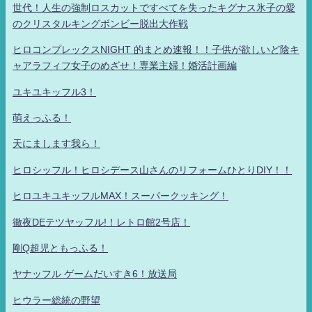
世代！人生の強制ロスカットですべてを失ったキグナス氷子の愛
のクリスタルキングボンビー脱出大作戦
ヒロコンプレックスNIGHT 的まとめ速報！！子供が欲しいど陰キ
ャアラフィフ女子のめざせ！専業主婦！婚活計画編
ユキユキッフル3！
萌えっふる！
天にまします我ら！
ヒロシッフル！ヒロシデース山さんのリフォームひとりDIY！！
ヒロユキユキッフルMAX！スーパークッキング！
徹夜DEテツヤッフル!！レトロ館2号店！
剛Q超児ともっふる！
ヤナッフル ゲームだいすき6！放送局
ヒウラー総統の野望