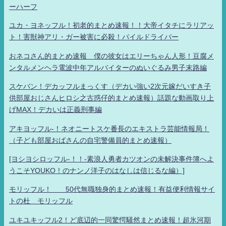
ーハーフ
ユカ・ヨネッフル！初老的まとめ速報！！大帝イタチにラリアッ
ト！害獣神アリ・ガー被害に必殺！パイルドライバー
おネコさん的まとめ速報 僕の彼女はエリーちゃん人形！豆腐メ
ンタルメンヘラ電波中年アルバイターのぬいぐるみ男子末路編
スケバン！デカッフルまっくす（デカい強い2次元嫁だいすき子
供部屋おじさんヒロシ之古惑仔的まとめ速報）話題な動画取り上
げMAX！デカいは正義刑事編
アキヨッフル-！ネオニートスケ番長のエキストラ芸能情報局！
（子ども部屋おばさんの自宅警備員的まとめ速報）
[ヨシヨシロッフル-！！-素浪人勇者カツオンの未解決事件簿へよ
うこそYOUKO！のナンノ洋子のはなしは信じるな編）]
モリッフル！ 50代無職独身的まとめ速報！有益便利情報サイ
トの杜 モリッフル
ユキユキッフル2！ど底辺的一同驚愕騒然まとめ速報！超氷河期