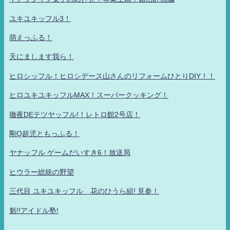
ユキユキッフル3！
萌えっふる！
天にまします我ら！
ヒロシッフル！ヒロシデース山さんのリフォームひとりDIY！！
ヒロユキユキッフルMAX！スーパークッキング！
徹夜DEテツヤッフル!！レトロ館2号店！
剛Q超児ともっふる！
ヤナッフル ゲームだいすき6！放送局
ヒウラー総統の野望
三代目 ユキユキッフル 花のひうら組! 見参！
魁!!アイドル塾!