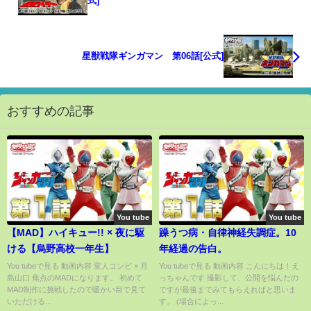
式]
星獣戦隊ギンガマン 第06話[公式]
おすすめの記事
You tube
You tube
【MAD】ハイキュー!! × 夜に駆
躁うつ病・自律神経失調症。10
ける【烏野高校一年生】
年経過の告白。
You tubeで見る 動画内容 変人コンビ × 月
You tubeで見る 動画内容 こんにちは！え
島山口 焦点のMADになります。 初めて
っちゃんです 撮影して、公開を悩んだの
MAD制作に挑戦したので暖かい目で見て
ですが最後までみてもらえればと思いま
いただける...
す。 (場合によっ...