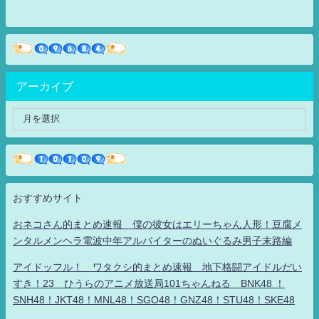
アーカイブ
おすすめサイト
おネコさん的まとめ速報 僕の彼女はエリーちゃん人形！豆腐メ
ンタルメンヘラ電波中年アルバイターのぬいぐるみ男子末路編
アイドッフル！ ワタクシ的まとめ速報 地下格闘アイドルだい
すき！23 ひうらのアニメ放送局101ちゃんねる BNK48 ！
SNH48！JKT48！MNL48！SGO48！GNZ48！STU48！SKE48