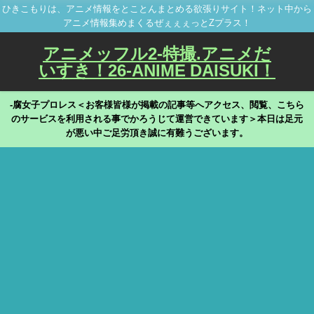
ひきこもりは、アニメ情報をとことんまとめる欲張りサイト！ネット中から
アニメ情報集めまくるぜぇぇぇっとZプラス！
アニメッフル2-特撮.アニメだ
いすき！26-ANIME DAISUKI！
-腐女子プロレス＜お客様皆様が掲載の記事等へアクセス、閲覧、こちら
のサービスを利用される事でかろうじて運営できています＞本日は足元
が悪い中ご足労頂き誠に有難うございます。