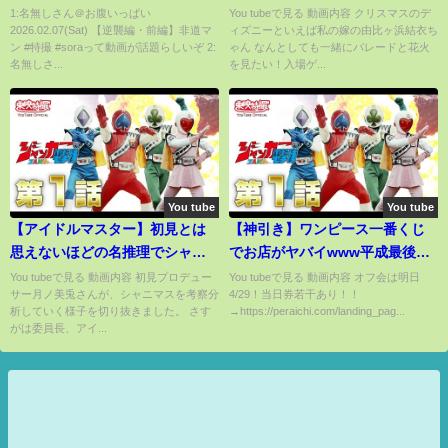
【アニメ俺ガイル聖地を由比ヶ
1:名無しさん＠お腹いっぱい
You tubeで見る 動画内容 クリスマスのデ
2026.02.07(Sat) 【逆襲編・前編】非道マ
ィズニーといえば私の嫁の由比ヶ浜結衣ち
浜結衣と行く】
ン #特撮 #soraって動画が話題らしいぞ 2:
ゃん なんとしても一緒にパレードと花火
名無しさ...
を見たい！入場ゲ...
You tube
You tube
【アイドルマスター】初見とは
【神引き】ワンピース一番くじ
思えないほどの名推理でシャニ
でお店がヤバイwww平成最後に
マスを考察していく月ノ美兎
運を使い果たす…
You tubeで見る 動画内容 初見プロデュー
You tubeで見る 動画内容 オフ会は明日
サー月ノ美兎さんが、シャニマスを考察分
4/29！当日券若干あり！！
【シャイニーカラーズ】
析していく様子を切り抜きました。 さす
→https://peraichi.com/landing_pag...
がは委員長、アイ...