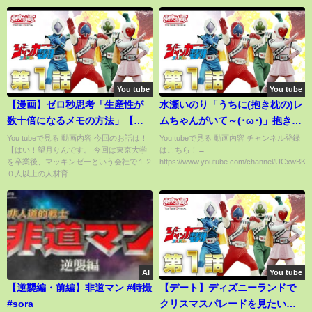
You tube
You tube
【漫画】ゼロ秒思考「生産性が
水瀬いのり「うちに(抱き枕の)レ
数十倍になるメモの方法」【メ
ムちゃんがいて～(･ω･)」抱き枕
モのやり方】
カバーについて語るいのりん！
You tubeで見る 動画内容 今回のお話は！
You tubeで見る 動画内容 チャンネル登録
【はい！望月りんです。 今回は東京大学
はこちら！→
を卒業後、マッキンゼーという会社で１２
https://www.youtube.com/channel/UCxwBKL.
０人以上の人材育...
AI
You tube
【逆襲編・前編】非道マン #特撮
【デート】ディズニーランドで
#sora
クリスマスパレードを見たい！