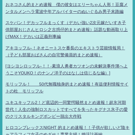
おネコさん的まとめ速報 僕の彼女はエリーちゃん人形！豆腐メ
ンタルメンヘラ電波中年アルバイターのぬいぐるみ男子末路編
スケバン！デカッフルまっくす（デカい強い2次元嫁だいすき子
供部屋おじさんヒロシ之古惑仔的まとめ速報）話題な動画取り上
げMAX！デカいは正義刑事編
アキヨッフル-！ネオニートスケ番長のエキストラ芸能情報局！
（子ども部屋おばさんの自宅警備員的まとめ速報）
[ヨシヨシロッフル-！！-素浪人勇者カツオンの未解決事件簿へよ
うこそYOUKO！のナンノ洋子のはなしは信じるな編）]
モリッフル！ 50代無職独身的まとめ速報！有益便利情報サイ
トの杜 モリッフル
ユキユキッフル2！ど底辺的一同驚愕騒然まとめ速報！超氷河期
世代！人生の強制ロスカットですべてを失ったキグナス氷子の愛
のクリスタルキングボンビー脱出大作戦
ヒロコンプレックスNIGHT 的まとめ速報！！子供が欲しいど陰キ
ャアラフィフ女子のめざせ！専業主婦！婚活計画編