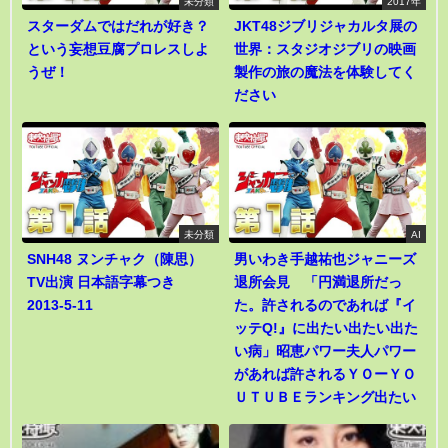
未分類
2017年
スターダムではだれが好き？
JKT48ジブリジャカルタ展の
という妄想豆腐プロレスしよ
世界：スタジオジブリの映画
うぜ！
製作の旅の魔法を体験してく
ださい
未分類
AI
SNH48 ヌンチャク（陳思）
男いわき手越祐也ジャニーズ
TV出演 日本語字幕つき
退所会見 「円満退所だっ
2013-5-11
た。許されるのであれば『イ
ッテQ!』に出たい出たい出た
い病」昭恵パワー夫人パワー
があれば許されるＹＯーＹＯ
ＵＴＵＢＥランキング出たい