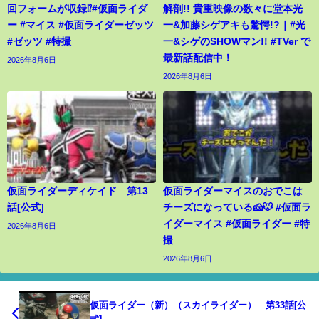
回フォームが収録⁉︎#仮面ライダ
解剖!! 貴重映像の数々に堂本光
ー #マイス #仮面ライダーゼッツ
一&加藤シゲアキも驚愕!?｜#光
#ゼッツ #特撮
一&シゲのSHOWマン!! #TVer で
最新話配信中！
2026年8月6日
2026年8月6日
仮面ライダーディケイド 第13
仮面ライダーマイスのおでこは
話[公式]
チーズになっている🧀🐭 #仮面ラ
イダーマイス #仮面ライダー #特
2026年8月6日
撮
2026年8月6日
仮面ライダー（新）（スカイライダー） 第33話[公