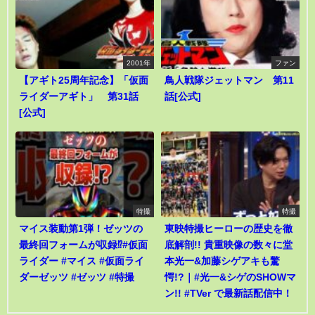
2001年
ファン
【アギト25周年記念】「仮面
鳥人戦隊ジェットマン 第11
ライダーアギト」 第31話
話[公式]
[公式]
特撮
特撮
マイス装動第1弾！ゼッツの
東映特撮ヒーローの歴史を徹
最終回フォームが収録⁉︎#仮面
底解剖!! 貴重映像の数々に堂
ライダー #マイス #仮面ライ
本光一&加藤シゲアキも驚
ダーゼッツ #ゼッツ #特撮
愕!?｜#光一&シゲのSHOWマ
ン!! #TVer で最新話配信中！