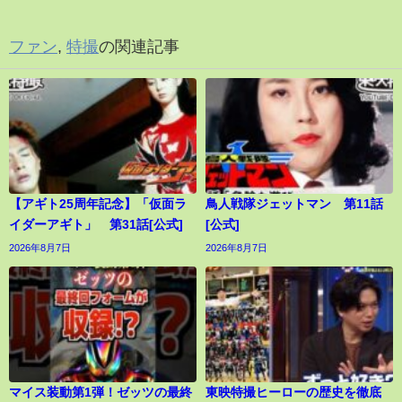
ファン
,
特撮
の関連記事
【アギト25周年記念】「仮面ラ
鳥人戦隊ジェットマン 第11話
イダーアギト」 第31話[公式]
[公式]
2026年8月7日
2026年8月7日
マイス装動第1弾！ゼッツの最終
東映特撮ヒーローの歴史を徹底