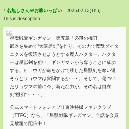
7:
名無しさん＠お腹いっぱい
2025.02.13(Thu)
This is description
星獣戦隊ギンガマン 第五章「必殺の機刃」
武器を集めて“大暗黒剣”を作り、その力で魔獣ダイタ
ニクスを復活させようとする魔人バクター。バクタ
ーは星獣剣を狙い、ギンガマンから奪うことに成功
する。ヒュウガが命をかけて残した星獣剣を奪い返
そうとリョウマは奮闘するが・・。そして、傷つい
たリョウマの前に今、新たな力が。その名は自在
剣“機刃”・・・。
公式スマートフォンアプリ東映特撮ファンクラブ
（TTFC）なら、「星獣戦隊ギンガマン」全話を会員
見放題で配信中！