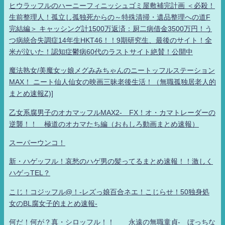
ヒウラッフルのハーニーフィニッシュゴミ屋敷補完計画 ＜必殺！
生前整理人！孤立し孤独死からの～特殊清掃・遺品整理への道F
完結編＞ キャッシング計1500万返済：厨二病借金3500万円！う
つ病統合失調症14年生HKT46！！9期研究生、最後のサイト！全
米が泣いた！認知症鬱病60代のラストサイト絶賛！公開中
魔法熟女/美魔女ッ娘メグみみちゃんのニートッフルステーション
MAX！ ニート仙人仙女の映画三昧老後生活！（無職孤独居老人的
まとめ速報Z)]
乙女系腐男子のオカマッフルMAX2- FX！オ・カマトレーダーの
逆襲！！ 極道のオカマたち編（おもしろ動画まとめ速報）
スーパーウンコ！
新・ハゲッフル！哀愁のハゲ男の髪ってるまとめ速報！！激しく
ハゲっTEL？
こじ！コジッフル@！-レズっ娘百合ネエ！こじらせ！50独身処
女のBL腐女子的まとめ速報-
何だ！何が？真・シロッフル！！ 永遠の無職童貞- ぼっちな