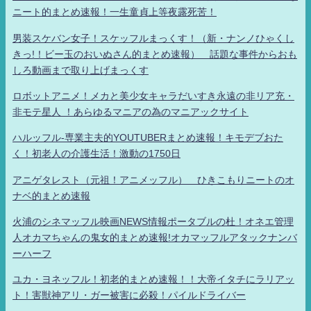
ニート的まとめ速報！一生童貞上等夜露死苦！
男装スケバン女子！スケッフルまっくす！（新・ナンノひゃくし
きっ!！ビー玉のおいぬさん的まとめ速報） 話題な事件からおも
しろ動画まで取り上げまっくす
ロボットアニメ！メカと美少女キャラだいすき永遠の非リア充・
非モテ星人 ！あらゆるマニアの為のマニアックサイト
ハルッフル-専業主夫的YOUTUBERまとめ速報！キモデブおた
く！初老人の介護生活！激動の1750日
アニゲタレスト（元祖！アニメッフル） ひきこもりニートのオ
ナベ的まとめ速報
火浦のシネマッフル映画NEWS情報ポータブルの杜！オネエ管理
人オカマちゃんの鬼女的まとめ速報!オカマッフルアタックナンバ
ーハーフ
ユカ・ヨネッフル！初老的まとめ速報！！大帝イタチにラリアッ
ト！害獣神アリ・ガー被害に必殺！パイルドライバー