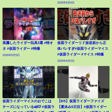
2026年8月6日
高騰したライダー玩具3選 #特オ
仮面ライダーリド放送前から正
タ #仮面ライダー #特撮
体バレすぎ#仮面ライダーマイス
#仮面ライダー #マイス #特撮
2026年8月5日
2026年8月5日
仮面ライダーマイスのおでこは
【8/5】仮面ライダーファイズ
チーズになっている🧀🐭 #仮面ラ
【夏休み5日目】#仮面ライダー