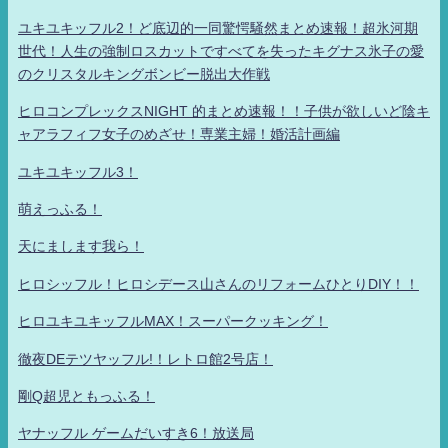
ユキユキッフル2！ど底辺的一同驚愕騒然まとめ速報！超氷河期
世代！人生の強制ロスカットですべてを失ったキグナス氷子の愛
のクリスタルキングボンビー脱出大作戦
ヒロコンプレックスNIGHT 的まとめ速報！！子供が欲しいど陰キ
ャアラフィフ女子のめざせ！専業主婦！婚活計画編
ユキユキッフル3！
萌えっふる！
天にまします我ら！
ヒロシッフル！ヒロシデース山さんのリフォームひとりDIY！！
ヒロユキユキッフルMAX！スーパークッキング！
徹夜DEテツヤッフル!！レトロ館2号店！
剛Q超児ともっふる！
ヤナッフル ゲームだいすき6！放送局