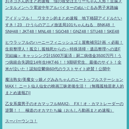
おネコさん的まとめ速報 僕の彼女はエリーちゃん人形！豆腐メ
ンタルメンヘラ電波中年アルバイターのぬいぐるみ男子末路編
アイドッフル！ ワタクシ的まとめ速報 地下格闘アイドルだい
すき！23 ひうらのアニメ放送局101ちゃんねる BNK48 ！
SNH48！JKT48！MNL48！SGO48！GNZ48！STU48！SKE48
ヒウラッフルのハーニーフィニッシュゴミ屋敷補完計画 ＜必殺！
生前整理人！孤立し孤独死からの～特殊清掃・遺品整理への道F
完結編＞ キャッシング計1500万返済：厨二病借金3500万円！う
つ病統合失調症14年生HKT46！！9期研究生、最後のサイト！全
米が泣いた！認知症鬱病60代のラストサイト絶賛！公開中
魔法熟女/美魔女ッ娘メグみみちゃんのニートッフルステーション
MAX！ ニート仙人仙女の映画三昧老後生活！（無職孤独居老人的
まとめ速報Z)]
乙女系腐男子のオカマッフルMAX2- FX！オ・カマトレーダーの
逆襲！！ 極道のオカマたち編（おもしろ動画まとめ速報）
スーパーウンコ！