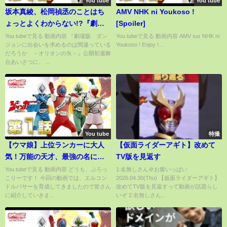
You tube
You tube
坂本真綾、松岡禎丞のことはち
AMV NHK ni Youkoso !
ょっとよくわからない!?『劇場
[Spoiler]
版 ダンジョンに出会いを求め
You tubeで見る 動画内容 『劇場版 ダン
You tubeで見る 動画内容 AMV sur NHK ni
ジョンに出会いを求めるのは間違っている
Youkoso ! Enjoy !...
るのは間違っているだろうか
だろうか －オリオンの矢－』公開初週舞
－オリオンの矢－』公開初週舞
台あいさつに、 ...
台あいさつ
You tube
特撮
【ウマ娘】上位ランカーに大人
【仮面ライダーアギト】改めて
気！万能の天才、最強の名に相
TV版を見返す
応しいエルコンドルパサーをダ
You tubeで見る 動画内容 どうも、ぶろっ
1:名無しさん＠お腹いっぱい
こりーです！ 今回の動画では、エルコン
2026.04.30(Thu) 【仮面ライダーアギト】
ート路線先行型で育成！エルの
ドルパサーを育成してきましたので皆さん
改めてTV版を見返すって動画が話題らし
魅力は底知れないですね【育成
に紹介していきま...
いぞ 2:名無しさん...
SSR スピードパワー 特化 競技
場】