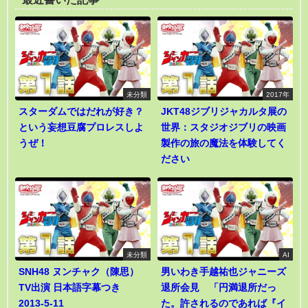
未分類
2017年
スターダムではだれが好き？
JKT48ジブリジャカルタ展の
という妄想豆腐プロレスしよ
世界：スタジオジブリの映画
うぜ！
製作の旅の魔法を体験してく
ださい
未分類
AI
SNH48 ヌンチャク（陳思）
男いわき手越祐也ジャニーズ
TV出演 日本語字幕つき
退所会見 「円満退所だっ
2013-5-11
た。許されるのであれば『イ