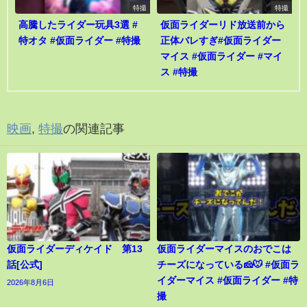
特撮
特撮
高騰したライダー玩具3選 #
仮面ライダーリド放送前から
特オタ #仮面ライダー #特撮
正体バレすぎ#仮面ライダー
マイス #仮面ライダー #マイ
ス #特撮
映画
,
特撮
の関連記事
仮面ライダーディケイド 第13
仮面ライダーマイスのおでこは
話[公式]
チーズになっている🧀🐭 #仮面ラ
イダーマイス #仮面ライダー #特
2026年8月6日
撮