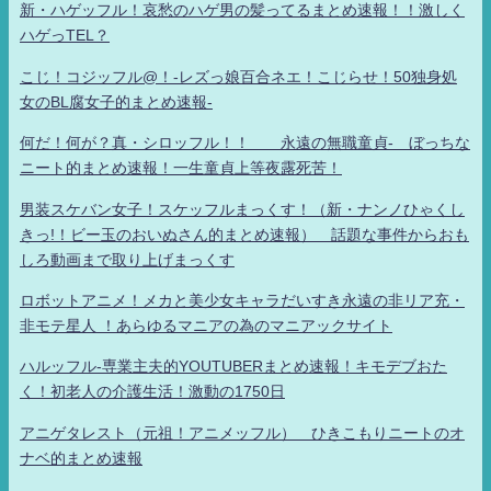
新・ハゲッフル！哀愁のハゲ男の髪ってるまとめ速報！！激しく
ハゲっTEL？
こじ！コジッフル@！-レズっ娘百合ネエ！こじらせ！50独身処
女のBL腐女子的まとめ速報-
何だ！何が？真・シロッフル！！ 永遠の無職童貞- ぼっちな
ニート的まとめ速報！一生童貞上等夜露死苦！
男装スケバン女子！スケッフルまっくす！（新・ナンノひゃくし
きっ!！ビー玉のおいぬさん的まとめ速報） 話題な事件からおも
しろ動画まで取り上げまっくす
ロボットアニメ！メカと美少女キャラだいすき永遠の非リア充・
非モテ星人 ！あらゆるマニアの為のマニアックサイト
ハルッフル-専業主夫的YOUTUBERまとめ速報！キモデブおた
く！初老人の介護生活！激動の1750日
アニゲタレスト（元祖！アニメッフル） ひきこもりニートのオ
ナベ的まとめ速報