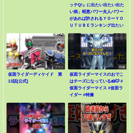
ッテQ!』に出たい出たい出た
い病」昭恵パワー夫人パワー
があれば許されるＹＯーＹＯ
ＵＴＵＢＥランキング出たい
ファン
特撮
仮面ライダーディケイド 第
仮面ライダーマイスのおでこ
13話[公式]
はチーズになっている🧀🐭 #
仮面ライダーマイス #仮面ラ
イダー #特撮