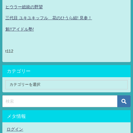
ヒウラー総統の野望
三代目 ユキユキッフル 花のひうら組! 見参！
魁!!アイドル塾!
t112
カテゴリー
メタ情報
ログイン