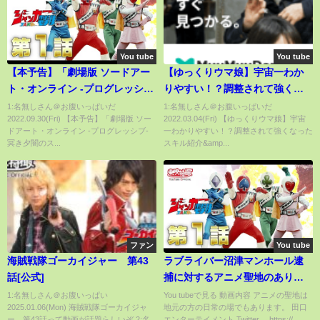
You tube
You tube
【本予告】「劇場版 ソードアー
【ゆっくりウマ娘】宇宙一わか
ト・オンライン -プログレッシ
りやすい！？調整されて強くな
ブ- 冥き夕闇のスケルツォ」10月
ったスキル紹介&半分くらいノン
1:名無しさん＠お腹いっぱいだ
1:名無しさん＠お腹いっぱいだ
2022.09.30(Fri) 【本予告】「劇場版 ソー
2022.03.04(Fri) 【ゆっくりウマ娘】宇宙
22日㈯全国ロードショー
ストップガールの解説【biimシ
ドアート・オンライン -プログレッシブ-
一わかりやすい！？調整されて強くなった
ステム】
冥き夕闇のス...
スキル紹介&amp...
ファン
You tube
海賊戦隊ゴーカイジャー 第43
ラブライバー沼津マンホール逮
話[公式]
捕に対するアニメ聖地のあり方 #
劇場版決定以外悲報しかないラ
1:名無しさん＠お腹いっぱい
You tubeで見る 動画内容 アニメの聖地は
2025.01.06(Mon) 海賊戦隊ゴーカイジャ
地元の方の日常の場でもあります。 田口
ブライブサンシャイン
ー 第43話って動画が話題らしいぞ 2:名
エンターテイメント Twitter →https://...