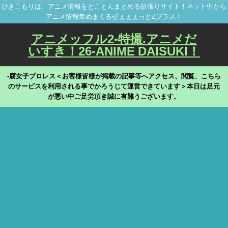
ひきこもりは、アニメ情報をとことんまとめる欲張りサイト！ネット中から
アニメ情報集めまくるぜぇぇぇっとZプラス！
アニメッフル2-特撮.アニメだ
いすき！26-ANIME DAISUKI！
-腐女子プロレス＜お客様皆様が掲載の記事等へアクセス、閲覧、こちら
のサービスを利用される事でかろうじて運営できています＞本日は足元
が悪い中ご足労頂き誠に有難うございます。