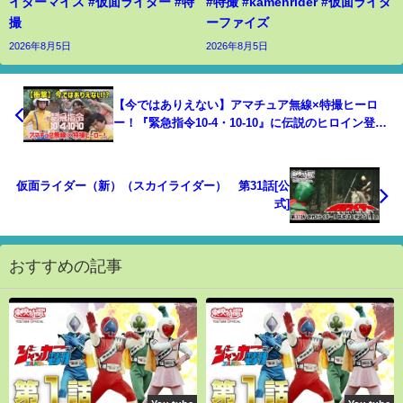
イダーマイス #仮面ライダー #特
#特撮 #kamenrider #仮面ライダ
撮
ーファイズ
2026年8月5日
2026年8月5日
【今ではありえない】アマチュア無線×特撮ヒーロ
ー！『緊急指令10-4・10-10』に伝説のヒロイン登
場⁉【ゆっくり解説】
仮面ライダー（新）（スカイライダー） 第31話[公
式]
おすすめの記事