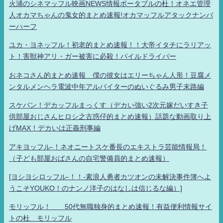
火浦のシネマッフル映画NEWS情報ポータブルの杜！オネエ管理
人オカマちゃんの鬼女的まとめ速報!オカマッフルアタックナンバ
ーハーフ
ユカ・ヨネッフル！初老的まとめ速報！！大帝イタチにラリアッ
ト！害獣神アリ・ガー被害に必殺！パイルドライバー
おネコさん的まとめ速報 僕の彼女はエリーちゃん人形！豆腐メ
ンタルメンヘラ電波中年アルバイターのぬいぐるみ男子末路編
スケバン！デカッフルまっくす（デカい強い2次元嫁だいすき子
供部屋おじさんヒロシ之古惑仔的まとめ速報）話題な動画取り上
げMAX！デカいは正義刑事編
アキヨッフル-！ネオニートスケ番長のエキストラ芸能情報局！
（子ども部屋おばさんの自宅警備員的まとめ速報）
[ヨシヨシロッフル-！！-素浪人勇者カツオンの未解決事件簿へよ
うこそYOUKO！のナンノ洋子のはなしは信じるな編）]
モリッフル！ 50代無職独身的まとめ速報！有益便利情報サイ
トの杜 モリッフル