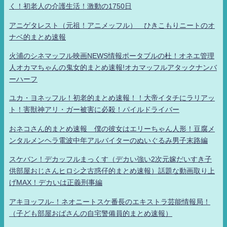
く！初老人の介護生活！激動の1750日
アニゲタレスト（元祖！アニメッフル） ひきこもりニートのオ
ナベ的まとめ速報
火浦のシネマッフル映画NEWS情報ポータブルの杜！オネエ管理
人オカマちゃんの鬼女的まとめ速報!オカマッフルアタックナンバ
ーハーフ
ユカ・ヨネッフル！初老的まとめ速報！！大帝イタチにラリアッ
ト！害獣神アリ・ガー被害に必殺！パイルドライバー
おネコさん的まとめ速報 僕の彼女はエリーちゃん人形！豆腐メ
ンタルメンヘラ電波中年アルバイターのぬいぐるみ男子末路編
スケバン！デカッフルまっくす（デカい強い2次元嫁だいすき子
供部屋おじさんヒロシ之古惑仔的まとめ速報）話題な動画取り上
げMAX！デカいは正義刑事編
アキヨッフル-！ネオニートスケ番長のエキストラ芸能情報局！
（子ども部屋おばさんの自宅警備員的まとめ速報）