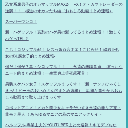
乙女系腐男子のオカマッフルMAX2- FX！オ・カマトレーダーの
逆襲！！ 極道のオカマたち編（おもしろ動画まとめ速報）
スーパーウンコ！
新・ハゲッフル！哀愁のハゲ男の髪ってるまとめ速報！！激しく
ハゲっTEL？
こじ！コジッフル@！-レズっ娘百合ネエ！こじらせ！50独身処
女のBL腐女子的まとめ速報-
何だ！何が？真・シロッフル！！ 永遠の無職童貞- ぼっちな
ニート的まとめ速報！一生童貞上等夜露死苦！
男装スケバン女子！スケッフルまっくす！（新・ナンノひゃくし
きっ!！ビー玉のおいぬさん的まとめ速報） 話題な事件からおも
しろ動画まで取り上げまっくす
ロボットアニメ！メカと美少女キャラだいすき永遠の非リア充・
非モテ星人 ！あらゆるマニアの為のマニアックサイト
ハルッフル-専業主夫的YOUTUBERまとめ速報！キモデブおた