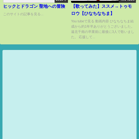
ヒックとドラゴン 聖地への冒険
【歌ってみた】ススメ→トゥモ
ロウ【ひなちなちま】
このサイトの記事を見る...
You tubeで見る 動画内容 ひなちなちま結
成から約1年半ありがとうございました。
遠北千南の卒業前に最後に3人で歌いまし
た。 応援して...