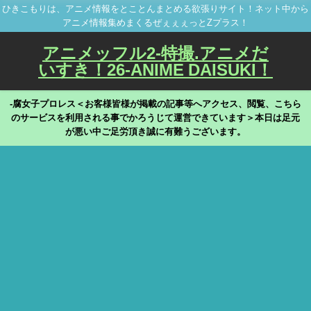
ひきこもりは、アニメ情報をとことんまとめる欲張りサイト！ネット中から
アニメ情報集めまくるぜぇぇぇっとZプラス！
アニメッフル2-特撮.アニメだ
いすき！26-ANIME DAISUKI！
-腐女子プロレス＜お客様皆様が掲載の記事等へアクセス、閲覧、こちら
のサービスを利用される事でかろうじて運営できています＞本日は足元
が悪い中ご足労頂き誠に有難うございます。