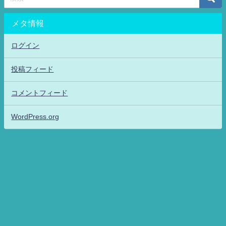
メタ情報
ログイン
投稿フィード
コメントフィード
WordPress.org
アニメッフル2-特撮.アニメだいすき！26-ANIME DAISUKI！ All Rights