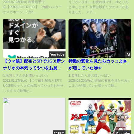
2026.07.23(Thu) 新番組予告
うございます。 お疲れ様です、ゆとりん
タート！
②【PROJECT R.E.D.】「角醒ハンター
と申します！ 今回は以前リクエストがあ
オメガホーン」7月2...
りました、 メア...
You tube
AI
【ウマ娘】配布とSRでUG3!新シ
特撮の変化を見たらカッコよさ
ナリオの本気ってやつをお見せ
が増していた😎✨
します
1:名無しさん＠お腹いっぱいだ
1:名無しさん＠お腹いっぱい
2022.02.27(Sun) 【ウマ娘】配布とSRで
2026.05.20(Wed) 特撮の変化を見たらカッ
UG3!新シナリオの本気ってやつをお見せ
コよさが増していた😎✨って動...
しますって動画が...
2019年
You tube