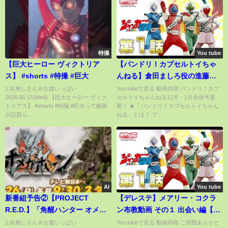
特撮
You tube
【巨大ヒーロー ヴィクトリア
【バンドリ！カプセルトイちゃ
ス】 #shorts #特撮 #巨大
んねる】倉田ましろ役の進藤あ
まねさんが12月・1月発売のカプ
1:名無しさん＠お腹いっぱい
You tubeで見る 動画内容 バンドリ！カプ
2026.06.17(Wed) 【巨大ヒーロー ヴィク
セルトイちゃんねる12月・1月合併号更
セルトイ商品を紹介！【合併
トリアス】 #shorts #特撮 #巨大って動画
新！ ★「バンドリ！カプセルトイちゃん
12・1月号】
が話題ら...
ねる」とは？ ブ...
AI
You tube
新番組予告②【PROJECT
【デレステ】メアリー・コクラ
R.E.D.】「角醒ハンター オメガ
ン布教動画 その１ 出会い編【デ
ホーン」7月26日(日)午前9:30ス
レマス】
1:名無しさん＠お腹いっぱい
You tubeで見る 動画内容 ご視聴ありがと