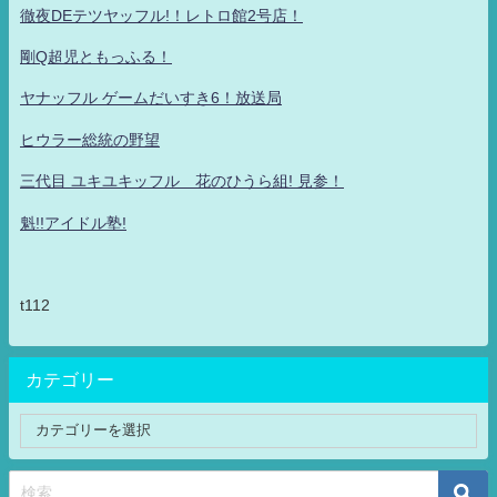
徹夜DEテツヤッフル!！レトロ館2号店！
剛Q超児ともっふる！
ヤナッフル ゲームだいすき6！放送局
ヒウラー総統の野望
三代目 ユキユキッフル 花のひうら組! 見参！
魁!!アイドル塾!
t112
カテゴリー