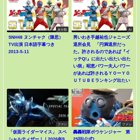
未分類
AI
SNH48 ヌンチャク（陳思）
男いわき手越祐也ジャニーズ
TV出演 日本語字幕つき
退所会見 「円満退所だっ
2013-5-11
た。許されるのであれば『イ
ッテQ!』に出たい出たい出た
い病」昭恵パワー夫人パワー
があれば許されるＹＯーＹＯ
ＵＴＵＢＥランキング出たい
ファン
ファン
「仮面ライダーマイス」 スペ
轟轟戦隊ボウケンジャー 第
シャルティザー！｜2026年9
25話[公式]