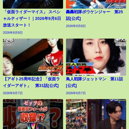
「仮面ライダーマイス」 スペシ
轟轟戦隊ボウケンジャー 第25
ャルティザー！｜2026年9月6日
話[公式]
放送スタート！
2026年8月8日
2026年8月8日
【アギト25周年記念】「仮面ラ
鳥人戦隊ジェットマン 第11話
イダーアギト」 第31話[公式]
[公式]
2026年8月7日
2026年8月7日