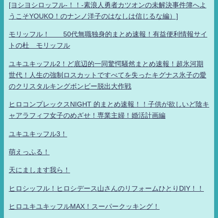
[ヨシヨシロッフル-！！-素浪人勇者カツオンの未解決事件簿へよ
うこそYOUKO！のナンノ洋子のはなしは信じるな編）]
モリッフル！ 50代無職独身的まとめ速報！有益便利情報サイ
トの杜 モリッフル
ユキユキッフル2！ど底辺的一同驚愕騒然まとめ速報！超氷河期
世代！人生の強制ロスカットですべてを失ったキグナス氷子の愛
のクリスタルキングボンビー脱出大作戦
ヒロコンプレックスNIGHT 的まとめ速報！！子供が欲しいど陰キ
ャアラフィフ女子のめざせ！専業主婦！婚活計画編
ユキユキッフル3！
萌えっふる！
天にまします我ら！
ヒロシッフル！ヒロシデース山さんのリフォームひとりDIY！！
ヒロユキユキッフルMAX！スーパークッキング！