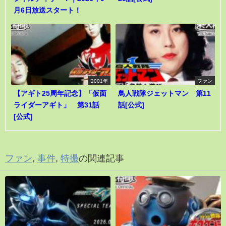
月6日放送スタート！
2001年
ファン
【アギト25周年記念】「仮面
鳥人戦隊ジェットマン 第11
ライダーアギト」 第31話
話[公式]
[公式]
ファン
,
事件
,
特撮
の関連記事