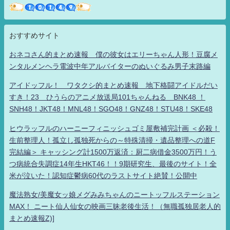
おすすめサイト
おネコさん的まとめ速報 僕の彼女はエリーちゃん人形！豆腐メ
ンタルメンヘラ電波中年アルバイターのぬいぐるみ男子末路編
アイドッフル！ ワタクシ的まとめ速報 地下格闘アイドルだい
すき！23 ひうらのアニメ放送局101ちゃんねる BNK48 ！
SNH48！JKT48！MNL48！SGO48！GNZ48！STU48！SKE48
ヒウラッフルのハーニーフィニッシュゴミ屋敷補完計画 ＜必殺！
生前整理人！孤立し孤独死からの～特殊清掃・遺品整理への道F
完結編＞ キャッシング計1500万返済：厨二病借金3500万円！う
つ病統合失調症14年生HKT46！！9期研究生、最後のサイト！全
米が泣いた！認知症鬱病60代のラストサイト絶賛！公開中
魔法熟女/美魔女ッ娘メグみみちゃんのニートッフルステーション
MAX！ ニート仙人仙女の映画三昧老後生活！（無職孤独居老人的
まとめ速報Z)]