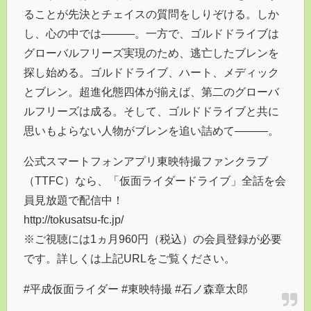
ることが先決とチェイスの質問をしりぞける。しか
し、心の中では―――。一方で、ゴルドドライブは
グローバルフリーズ実現のため、逃亡したブレンを
探し始める。ゴルドドライブ、ハート、メディック
とブレン。超進化態四体が揃えば、第二のグローバ
ルフリーズは成る。そして、ゴルドドライブと共に
思いもよらない人物がブレンを追い詰めて―――。
公式スマートフォンアプリ東映特撮ファンクラブ
（TTFC）なら、「仮面ライダードライブ」全話を会
員見放題で配信中！
http://tokusatsu-fc.jp/
※ご視聴には1ヵ月960円（税込）の会員登録が必要
です。詳しくは上記URLをご覧ください。
#平成仮面ライダー #東映特撮 #石ノ森章太郎