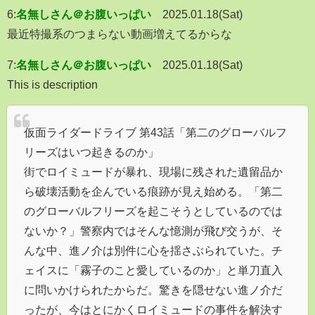
6:
名無しさん＠お腹いっぱい
2025.01.18(Sat)
最近特撮系のつまらない動画増えてるからな
7:
名無しさん＠お腹いっぱい
2025.01.18(Sat)
This is description
仮面ライダードライブ 第43話「第二のグローバルフ
リーズはいつ起きるのか」
街でロイミュードが暴れ、現場に残された遺留品か
ら破壊活動を企んでいる痕跡が見え始める。「第二
のグローバルフリーズを起こそうとしているのでは
ないか？」警察内ではそんな憶測が飛び交うが、そ
んな中、進ノ介は別件に心を揺さぶられていた。チ
ェイスに「霧子のこと愛しているのか」と単刀直入
に問いかけられたからだ。驚きを隠せない進ノ介だ
ったが、今はとにかくロイミュードの事件を解決す