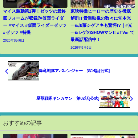
マイス装動第1弾！ゼッツの最終
東映特撮ヒーローの歴史を徹底
回フォームが収録⁉︎#仮面ライダ
解剖!! 貴重映像の数々に堂本光
ー #マイス #仮面ライダーゼッツ
一&加藤シゲアキも驚愕!?｜#光
#ゼッツ #特撮
一&シゲのSHOWマン!! #TVer で
最新話配信中！
2026年8月6日
2026年8月6日
爆竜戦隊アバレンジャー 第14話[公式]
星獣戦隊ギンガマン 第02話[公式]
おすすめの記事