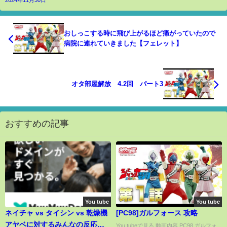
おしっこする時に飛び上がるほど痛がっていたので
病院に連れていきました【フェレット】
オタ部屋解放 4.2回 パート3
おすすめの記事
You tube
You tube
ネイチャ vs タイシン vs 乾燥機
[PC98]ガルフォース 攻略
アヤベに対するみんなの反応！
You tubeで見る 動画内容 PC98 ガルフォ