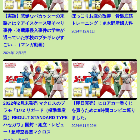
【実話】悲惨なバカッターの末
ぽっこりお腹の改善 骨盤底筋
路とは？アイスケース寝そべり
トレーニング！＃木野産婦人科
事件・冷蔵庫侵入事件の学生が
2024年12月1日
通っていた学校のブチギレがす
ごい…（マンガ動画）
2024年12月2日
2022年2月末発売 マクロスのプ
【即日完売】ヒロアカ一番くじ
ラモ「1/72 リガード（標準量産
を買うために6時間コンビニ巡り
型）REGULT STANDARD TYPE
ました。
ハセガワ」開封・組立・レビュ
2024年11月29日
ー / 超時空要塞マクロス
2024年11月30日