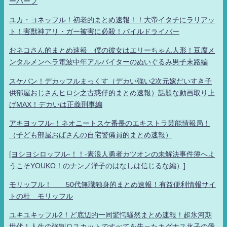
ーハーフ
ユカ・ヨネッフル！初老的まとめ速報！！大帝イタチにラリアッ
ト！害獣神アリ・ガー被害に必殺！パイルドライバー
おネコさん的まとめ速報 僕の彼女はエリーちゃん人形！豆腐メ
ンタルメンヘラ電波中年アルバイターのぬいぐるみ男子末路編
スケバン！デカッフルまっくす（デカい強い2次元嫁だいすき子
供部屋おじさんヒロシ之古惑仔的まとめ速報）話題な動画取り上
げMAX！デカいは正義刑事編
アキヨッフル-！ネオニートスケ番長のエキストラ芸能情報局！
（子ども部屋おばさんの自宅警備員的まとめ速報）
[ヨシヨシロッフル-！！-素浪人勇者カツオンの未解決事件簿へよ
うこそYOUKO！のナンノ洋子のはなしは信じるな編）]
モリッフル！ 50代無職独身的まとめ速報！有益便利情報サイ
トの杜 モリッフル
ユキユキッフル2！ど底辺的一同驚愕騒然まとめ速報！超氷河期
世代！人生の強制ロスカットですべてを失ったキグナス氷子の愛