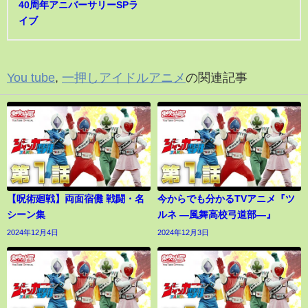
40周年アニバーサリーSPラ
イブ
You tube
,
一押しアイドルアニメ
の関連記事
【呪術廻戦】両面宿儺 戦闘・名
今からでも分かるTVアニメ『ツ
シーン集
ルネ ―風舞高校弓道部―』
2024年12月4日
2024年12月3日