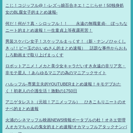
こじ！コジッフル@！-レズっ娘百合ネエ！こじらせ！50独身処
女のBL腐女子的まとめ速報-
何だ！何が？真・シロッフル！！ 永遠の無職童貞- ぼっちな
ニート的まとめ速報！一生童貞上等夜露死苦！
男装スケバン女子！スケッフルまっくす！（新・ナンノひゃくし
きっ!！ビー玉のおいぬさん的まとめ速報） 話題な事件からおも
しろ動画まで取り上げまっくす
ロボットアニメ！メカと美少女キャラだいすき永遠の非リア充・
非モテ星人 ！あらゆるマニアの為のマニアックサイト
ハルッフル-専業主夫的YOUTUBERまとめ速報！キモデブおた
く！初老人の介護生活！激動の1750日
アニゲタレスト（元祖！アニメッフル） ひきこもりニートのオ
ナベ的まとめ速報
火浦のシネマッフル映画NEWS情報ポータブルの杜！オネエ管理
人オカマちゃんの鬼女的まとめ速報!オカマッフルアタックナンバ