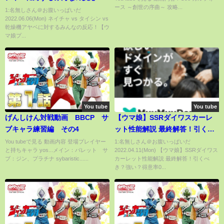
ース ～創世の序曲～ 攻略...
【ウマ娘プリティーダービー】
1:名無しさん＠お腹いっぱいだ
2022.06.06(Mon) ネイチャ vs タイシン vs
乾燥機アヤベに対するみんなの反応！【ウ
マ娘プ...
You tube
You tube
げんしけん対戦動画 BBCP サ
【ウマ娘】SSRダイワスカーレ
ブキャラ練習編 その4
ット性能解説 最終解答！引くべ
き？強い？得意率0 パワー/SRス
You tubeで見る 動画内容 登場プレイヤー
1:名無しさん＠お腹いっぱいだ
と持ちキャラ yos...メイン：バレット サ
2022.04.11(Mon) 【ウマ娘】SSRダイワス
イープトウショウ/賢さ/鍔迫り合
ブ：ジン、プラチナ sybaristic......
カーレット性能解説 最終解答！引くべ
い/真っ向勝負/練習性能etc【ウ
き？強い？得意率0...
マ娘プリティーダービー ニシノ
フラワー】