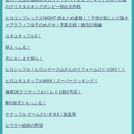
のクリスタルキングボンビー脱出大作戦
ヒロコンプレックスNIGHT 的まとめ速報！！子供が欲しいど陰キ
ャアラフィフ女子のめざせ！専業主婦！婚活計画編
ユキユキッフル3！
萌えっふる！
天にまします我ら！
ヒロシッフル！ヒロシデース山さんのリフォームひとりDIY！！
ヒロユキユキッフルMAX！スーパークッキング！
徹夜DEテツヤッフル!！レトロ館2号店！
剛Q超児ともっふる！
ヤナッフル ゲームだいすき6！放送局
ヒウラー総統の野望