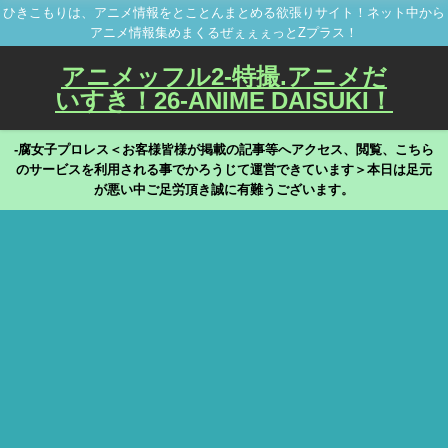
ひきこもりは、アニメ情報をとことんまとめる欲張りサイト！ネット中から
アニメ情報集めまくるぜぇぇぇっとZプラス！
アニメッフル2-特撮.アニメだ
いすき！26-ANIME DAISUKI！
-腐女子プロレス＜お客様皆様が掲載の記事等へアクセス、閲覧、こちら
のサービスを利用される事でかろうじて運営できています＞本日は足元
が悪い中ご足労頂き誠に有難うございます。