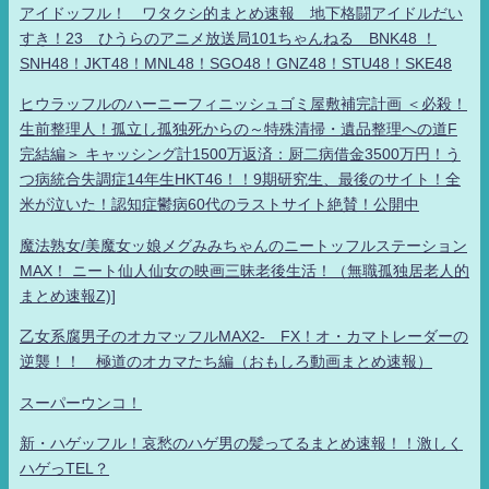
アイドッフル！ ワタクシ的まとめ速報 地下格闘アイドルだい
すき！23 ひうらのアニメ放送局101ちゃんねる BNK48 ！
SNH48！JKT48！MNL48！SGO48！GNZ48！STU48！SKE48
ヒウラッフルのハーニーフィニッシュゴミ屋敷補完計画 ＜必殺！
生前整理人！孤立し孤独死からの～特殊清掃・遺品整理への道F
完結編＞ キャッシング計1500万返済：厨二病借金3500万円！う
つ病統合失調症14年生HKT46！！9期研究生、最後のサイト！全
米が泣いた！認知症鬱病60代のラストサイト絶賛！公開中
魔法熟女/美魔女ッ娘メグみみちゃんのニートッフルステーション
MAX！ ニート仙人仙女の映画三昧老後生活！（無職孤独居老人的
まとめ速報Z)]
乙女系腐男子のオカマッフルMAX2- FX！オ・カマトレーダーの
逆襲！！ 極道のオカマたち編（おもしろ動画まとめ速報）
スーパーウンコ！
新・ハゲッフル！哀愁のハゲ男の髪ってるまとめ速報！！激しく
ハゲっTEL？