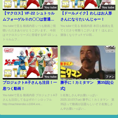
You tube
You tube
【マクロス】VF-22 シュトゥル
【ドールメイク】わしはお人形
ムフォーゲルⅡの〇〇は普通じ
さんになりたいんじゃー！
ゃなかった！
You tubeで見る 動画内容 いつも動画ご視
You tubeで見る 動画内容 本日も動画を見
聴いただきありがとうございます。 今回
てくださり有難うございます！ ほんまに
はマクロスシリーズに登場するVF-22 シュ
酒強くなりテェ‼️ ゲロ弱...
トゥルムフ...
You tube
ファン
プロジェクトA子さんも注目！一
勝手に！カミタマン 第35話[公
息つく動画！
式]
You tubeで見る 動画内容 プロジェクトA子
1:名無しさん＠お腹いっぱい
さんも注目してるはずの！シロッフル
2025.10.07(Tue) 勝手に！カミタマン 第
http://machinerobo.s1004.xre...
35話って動画が話題らしいぞ 2:名無しさ
ん＠お腹いっぱい...