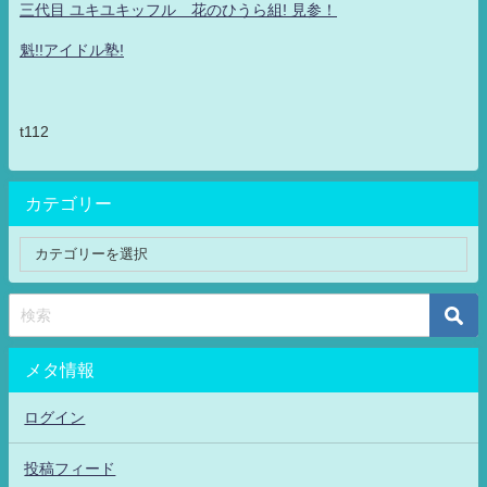
三代目 ユキユキッフル 花のひうら組! 見参！
魁!!アイドル塾!
t112
カテゴリー
メタ情報
ログイン
投稿フィード