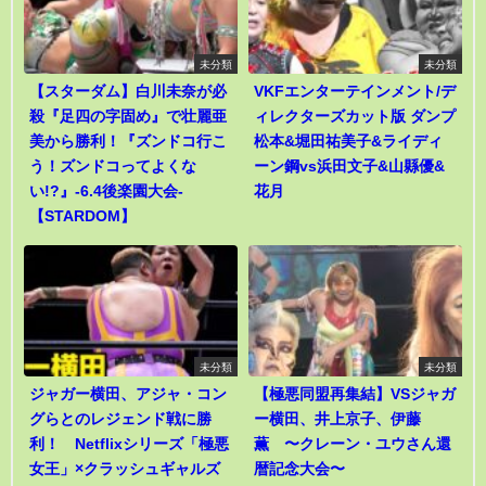
未分類
未分類
【スターダム】白川未奈が必
VKFエンターテインメント/デ
殺『足四の字固め』で壮麗亜
ィレクターズカット版 ダンプ
美から勝利！『ズンドコ行こ
松本&堀田祐美子&ライディ
う！ズンドコってよくな
ーン鋼vs浜田文子&山縣優&
い!?』-6.4後楽園大会-
花月
【STARDOM】
未分類
未分類
ジャガー横田、アジャ・コン
【極悪同盟再集結】VSジャガ
グらとのレジェンド戦に勝
ー横田、井上京子、伊藤
利！ Netflixシリーズ「極悪
薫 〜クレーン・ユウさん還
女王」×クラッシュギャルズ
暦記念大会〜