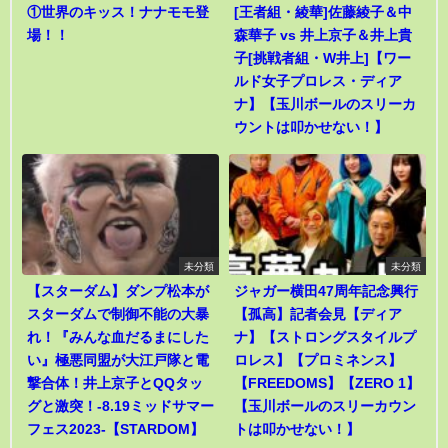
①世界のキッス！ナナモモ登
[王者組・綾華]佐藤綾子＆中
場！！
森華子 vs 井上京子＆井上貴
子[挑戦者組・W井上]【ワー
ルド女子プロレス・ディア
ナ】【玉川ボールのスリーカ
ウントは叩かせない！】
未分類
未分類
【スターダム】ダンプ松本が
ジャガー横田47周年記念興行
スターダムで制御不能の大暴
【孤高】記者会見【ディア
れ！『みんな血だるまにした
ナ】【ストロングスタイルプ
い』極悪同盟が大江戸隊と電
ロレス】【プロミネンス】
撃合体！井上京子とQQタッ
【FREEDOMS】【ZERO 1】
グと激突！-8.19ミッドサマー
【玉川ボールのスリーカウン
フェス2023-【STARDOM】
トは叩かせない！】