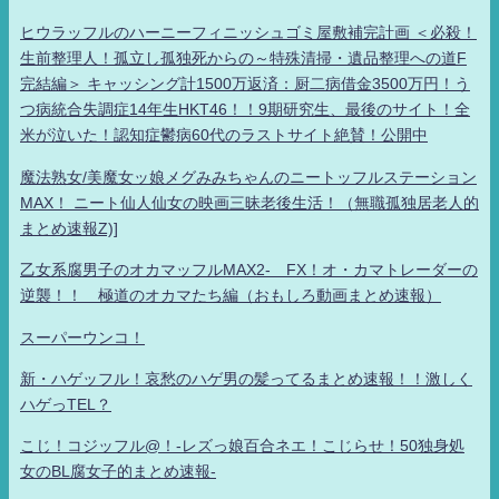
ヒウラッフルのハーニーフィニッシュゴミ屋敷補完計画 ＜必殺！
生前整理人！孤立し孤独死からの～特殊清掃・遺品整理への道F
完結編＞ キャッシング計1500万返済：厨二病借金3500万円！う
つ病統合失調症14年生HKT46！！9期研究生、最後のサイト！全
米が泣いた！認知症鬱病60代のラストサイト絶賛！公開中
魔法熟女/美魔女ッ娘メグみみちゃんのニートッフルステーション
MAX！ ニート仙人仙女の映画三昧老後生活！（無職孤独居老人的
まとめ速報Z)]
乙女系腐男子のオカマッフルMAX2- FX！オ・カマトレーダーの
逆襲！！ 極道のオカマたち編（おもしろ動画まとめ速報）
スーパーウンコ！
新・ハゲッフル！哀愁のハゲ男の髪ってるまとめ速報！！激しく
ハゲっTEL？
こじ！コジッフル@！-レズっ娘百合ネエ！こじらせ！50独身処
女のBL腐女子的まとめ速報-