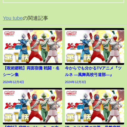
You tube
の関連記事
【呪術廻戦】両面宿儺 戦闘・名
今からでも分かるTVアニメ『ツ
シーン集
ルネ ―風舞高校弓道部―』
2024年12月4日
2024年12月3日