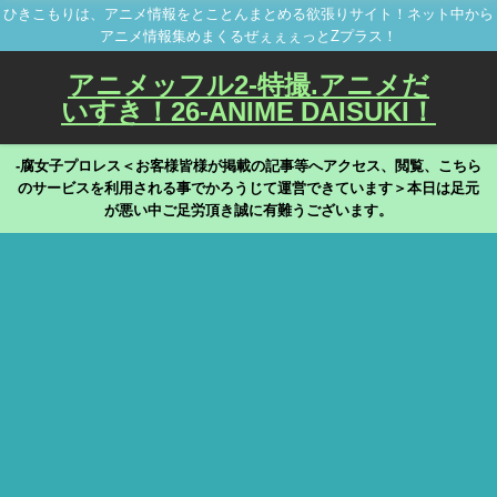
ひきこもりは、アニメ情報をとことんまとめる欲張りサイト！ネット中から
アニメ情報集めまくるぜぇぇぇっとZプラス！
アニメッフル2-特撮.アニメだ
いすき！26-ANIME DAISUKI！
-腐女子プロレス＜お客様皆様が掲載の記事等へアクセス、閲覧、こちら
のサービスを利用される事でかろうじて運営できています＞本日は足元
が悪い中ご足労頂き誠に有難うございます。