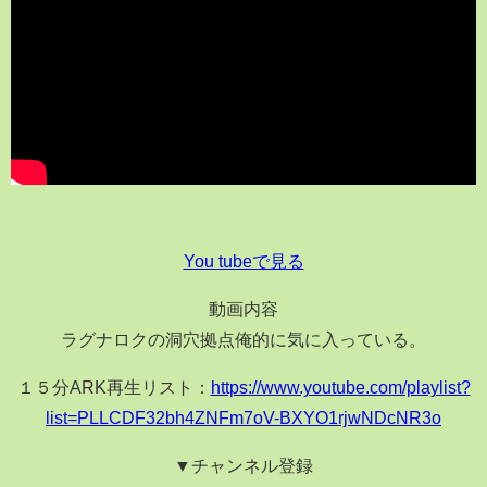
You tubeで見る
動画内容
ラグナロクの洞穴拠点俺的に気に入っている。
１５分ARK再生リスト：
https://www.youtube.com/playlist?
list=PLLCDF32bh4ZNFm7oV-BXYO1rjwNDcNR3o
▼チャンネル登録