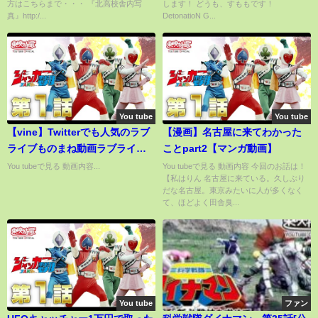
方はこちらまで・・・ 『北高校舎内写
します！ どうも、すももです！
真』http:/...
DetonatioN G...
You tube
You tube
【vine】Twitterでも人気のラブ
【漫画】名古屋に来てわかった
ライブものまね動画ラブライバ
ことpart2【マンガ動画】
ーさん暴れないでね、、
You tubeで見る 動画内容...
You tubeで見る 動画内容 今回のお話は！
【私はりん 名古屋に来ている。久しぶり
だな名古屋。東京みたいに人が多くなく
て、ほどよく田舎臭...
You tube
ファン