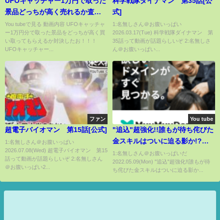
UFOキャッチャー1万円で取った
科学戦隊ダイナマン 第35話[公
景品どっちが高く売れるか査定
式]
バトル！！！
You tubeで見る 動画内容 UFOキャッチャ
1:名無しさん＠お腹いっぱい
ー1万円分で取った景品をどっちが高く買
2026.03.17(Tue) 科学戦隊ダイナマン 第
い取ってもらえるか対決したお！！！
35話って動画が話題らしいぞ 2:名無しさ
UFOキャッチャー...
ん＠お腹いっぱい...
ファン
You tube
超電子バイオマン 第15話[公式]
"追込"超強化!!誰もが待ち侘びた
金スキルはついに迫る影か!?シ
1:名無しさん＠お腹いっぱい
2026.07.08(Wed) 超電子バイオマン 第15
ービーは性能化けるぞ!!新ガチャ
1:名無しさん＠お腹いっぱいだ
話って動画が話題らしいぞ 2:名無しさん
2022.05.09(Mon) "追込"超強化!!誰もが待
性能予想【ウマ娘 育成 サポカ タ
＠お腹いっぱい2...
ち侘びた金スキルはついに迫る影か...
ウラス杯 ミスターシービー アイ
ネスフウジン トウカイテイオ
ー】