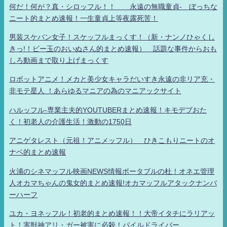
何だ！何が？真・シロッフル！！ 永遠の無職童貞- ぼっちな
ニート的まとめ速報！一生童貞上等夜露死苦！
男装スケバン女子！スケッフルまっくす！（新・ナンノひゃくし
きっ!！ビー玉のおいぬさん的まとめ速報） 話題な事件からおも
しろ動画まで取り上げまっくす
ロボットアニメ！メカと美少女キャラだいすき永遠の非リア充・
非モテ星人 ！あらゆるマニアの為のマニアックサイト
ハルッフル-専業主夫的YOUTUBERまとめ速報！キモデブおた
く！初老人の介護生活！激動の1750日
アニゲタレスト（元祖！アニメッフル） ひきこもりニートのオ
ナベ的まとめ速報
火浦のシネマッフル映画NEWS情報ポータブルの杜！オネエ管理
人オカマちゃんの鬼女的まとめ速報!オカマッフルアタックナンバ
ーハーフ
ユカ・ヨネッフル！初老的まとめ速報！！大帝イタチにラリアッ
ト！害獣神アリ・ガー被害に必殺！パイルドライバー