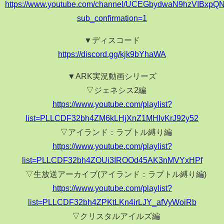
https://www.youtube.com/channel/UCEGbydwaN9hzVIBxp
sub_confirmation=1
▼ディスコード
https://discord.gg/kjk9bYhaWA
▼ARK実況動画シリーズ
▽ジェネシス2編
https://www.youtube.com/playlist?
list=PLLCDF32bh4ZM6kLHjXnZ1MHIvKrJ92y52
▽アイランド：ラプトル縛り編
https://www.youtube.com/playlist?
list=PLLCDF32bh4ZOUi3IROOd45AK3nMVYxHPf
▽生放送アーカイブ(アイランド：ラプトル縛り編)
https://www.youtube.com/playlist?
list=PLLCDF32bh4ZPKtLKn4irLJY_afVyWoiRb
▽クリスタルアイルズ編