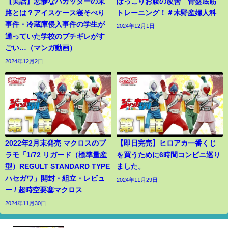
【実話】悲惨なバカッターの末
ぽっこりお腹の改善 骨盤底筋
路とは？アイスケース寝そべり
トレーニング！＃木野産婦人科
事件・冷蔵庫侵入事件の学生が
2024年12月1日
通っていた学校のブチギレがす
ごい…（マンガ動画）
2024年12月2日
2022年2月末発売 マクロスのプ
【即日完売】ヒロアカ一番くじ
ラモ「1/72 リガード（標準量産
を買うために6時間コンビニ巡り
型）REGULT STANDARD TYPE
ました。
ハセガワ」開封・組立・レビュ
2024年11月29日
ー / 超時空要塞マクロス
2024年11月30日