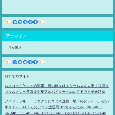
アーカイブ
おすすめサイト
おネコさん的まとめ速報 僕の彼女はエリーちゃん人形！豆腐メ
ンタルメンヘラ電波中年アルバイターのぬいぐるみ男子末路編
アイドッフル！ ワタクシ的まとめ速報 地下格闘アイドルだい
すき！23 ひうらのアニメ放送局101ちゃんねる BNK48 ！
SNH48！JKT48！MNL48！SGO48！GNZ48！STU48！SKE48