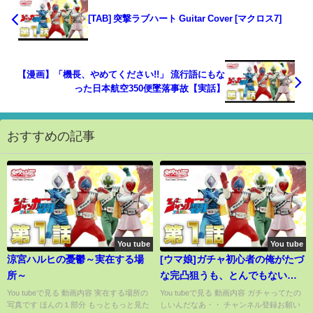
[TAB] 突撃ラブハート Guitar Cover [マクロス7]
【漫画】「機長、やめてください!!」 流行語にもな
った日本航空350便墜落事故【実話】
おすすめの記事
You tube
You tube
涼宮ハルヒの憂鬱～実在する場
[ウマ娘]ガチャ初心者の俺がたづ
所～
な完凸狙うも、とんでもない沼
を見てしまう・・・
You tubeで見る 動画内容 実在する場所の
You tubeで見る 動画内容 ガチャってたの
写真です ほんの１部分 もっともっと見た
しいんだなあ・・ チャンネル登録お願い