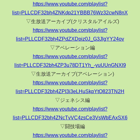
https://www.youtube.com/playlist?
list=PLLCDF32bh4ZNKdp21YBBB76Wz32cwN8nX
▽生放送アーカイブ(クリスタルアイルズ)
https://www.youtube.com/playlist?
list=PLLCDF32bh4ZPdZXDpiz0J_G3JlgYY24ov
▽アベレーション編
https://www.youtube.com/playlist?
list=PLLCDF32bh4ZP3u78DT1Yh_-yuUUnGNXl9
▽生放送アーカイブ(アベレーション)
https://www.youtube.com/playlist?
list=PLLCDF32bh4ZPI3i3eLHuSkpYtO823TN2H
▽ジェネシス編
https://www.youtube.com/playlist?
list=PLLCDF32bh4ZNcTvVC4zsCe3VsWbEAxSX6
▽闘技場編
https://www.youtube.com/playlist?