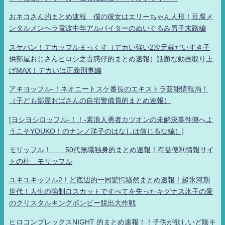
おネコさん的まとめ速報 僕の彼女はエリーちゃん人形！豆腐メ
ンタルメンヘラ電波中年アルバイターのぬいぐるみ男子末路編
スケバン！デカッフルまっくす（デカい強い2次元嫁だいすき子
供部屋おじさんヒロシ之古惑仔的まとめ速報）話題な動画取り上
げMAX！デカいは正義刑事編
アキヨッフル-！ネオニートスケ番長のエキストラ芸能情報局！
（子ども部屋おばさんの自宅警備員的まとめ速報）
[ヨシヨシロッフル-！！-素浪人勇者カツオンの未解決事件簿へよ
うこそYOUKO！のナンノ洋子のはなしは信じるな編）]
モリッフル！ 50代無職独身的まとめ速報！有益便利情報サイ
トの杜 モリッフル
ユキユキッフル2！ど底辺的一同驚愕騒然まとめ速報！超氷河期
世代！人生の強制ロスカットですべてを失ったキグナス氷子の愛
のクリスタルキングボンビー脱出大作戦
ヒロコンプレックスNIGHT 的まとめ速報！！子供が欲しいど陰キ