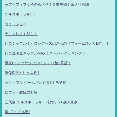
ャアラフィフ女子のめざせ！専業主婦！婚活計画編
ユキユキッフル3！
萌えっふる！
天にまします我ら！
ヒロシッフル！ヒロシデース山さんのリフォームひとりDIY！！
ヒロユキユキッフルMAX！スーパークッキング！
徹夜DEテツヤッフル!！レトロ館2号店！
剛Q超児ともっふる！
ヤナッフル ゲームだいすき6！放送局
ヒウラー総統の野望
三代目 ユキユキッフル 花のひうら組! 見参！
魁!!アイドル塾!