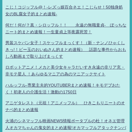
こじ！コジッフル@！-レズっ娘百合ネエ！こじらせ！50独身処
女のBL腐女子的まとめ速報-
何だ！何が？真・シロッフル！！ 永遠の無職童貞- ぼっちな
ニート的まとめ速報！一生童貞上等夜露死苦！
男装スケバン女子！スケッフルまっくす！（新・ナンノひゃくし
きっ!！ビー玉のおいぬさん的まとめ速報） 話題な事件からおも
しろ動画まで取り上げまっくす
ロボットアニメ！メカと美少女キャラだいすき永遠の非リア充・
非モテ星人 ！あらゆるマニアの為のマニアックサイト
ハルッフル-専業主夫的YOUTUBERまとめ速報！キモデブおた
く！初老人の介護生活！激動の1750日
アニゲタレスト（元祖！アニメッフル） ひきこもりニートのオ
ナベ的まとめ速報
火浦のシネマッフル映画NEWS情報ポータブルの杜！オネエ管理
人オカマちゃんの鬼女的まとめ速報!オカマッフルアタックナンバ