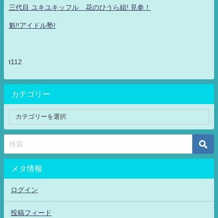
三代目 ユキユキッフル 花のひうら組! 見参！
魁!!アイドル塾!
t112
カテゴリー
メタ情報
ログイン
投稿フィード