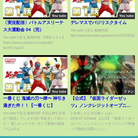
You tube
You tube
〔実況配信〕バトルアスリーテ
デレマスでバジリスクタイム
ス大運動会 04（完）
You tubeで見る 動画内容
http://www.nicovideo.jp/watch/sm31539253...
You tubeで見る 動画内容 【再生リスト】
https://www.youtube.com/playlist?
list=PLOoaZX...
You tube
ファン
一番くじ 鬼滅の刃〜肆〜 神引き
【公式】『仮面ライダーゼッ
過ぎた件！！【一番くじ】
ツ』ノンクレジットオープニン
グ映像
You tubeで見る 動画内容 今回は神引き過
1:名無しさん＠お腹いっぱい
ぎて動揺しています(笑) 早起きして良かっ
2026.07.22(Wed) 【公式】『仮面ライダー
た！ 楽しかったです♪ そして動画の最後
ゼッツ』ノンクレジットオープニング映像
でもお伝え...
って動画が話題らしい...