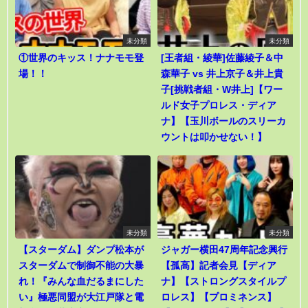
未分類
未分類
①世界のキッス！ナナモモ登
[王者組・綾華]佐藤綾子＆中
場！！
森華子 vs 井上京子＆井上貴
子[挑戦者組・W井上]【ワー
ルド女子プロレス・ディア
ナ】【玉川ボールのスリーカ
ウントは叩かせない！】
未分類
未分類
【スターダム】ダンプ松本が
ジャガー横田47周年記念興行
スターダムで制御不能の大暴
【孤高】記者会見【ディア
れ！『みんな血だるまにした
ナ】【ストロングスタイルプ
い』極悪同盟が大江戸隊と電
ロレス】【プロミネンス】