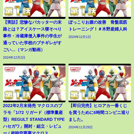
【実話】悲惨なバカッターの末
ぽっこりお腹の改善 骨盤底筋
路とは？アイスケース寝そべり
トレーニング！＃木野産婦人科
事件・冷蔵庫侵入事件の学生が
2024年12月1日
通っていた学校のブチギレがす
ごい…（マンガ動画）
2024年12月2日
2022年2月末発売 マクロスのプ
【即日完売】ヒロアカ一番くじ
ラモ「1/72 リガード（標準量産
を買うために6時間コンビニ巡り
型）REGULT STANDARD TYPE
ました。
ハセガワ」開封・組立・レビュ
2024年11月29日
ー / 超時空要塞マクロス