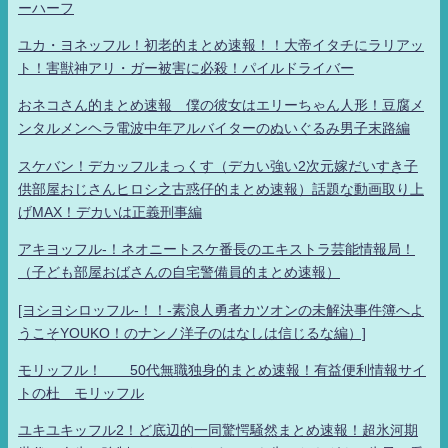
ーハーフ
ユカ・ヨネッフル！初老的まとめ速報！！大帝イタチにラリアッ
ト！害獣神アリ・ガー被害に必殺！パイルドライバー
おネコさん的まとめ速報 僕の彼女はエリーちゃん人形！豆腐メ
ンタルメンヘラ電波中年アルバイターのぬいぐるみ男子末路編
スケバン！デカッフルまっくす（デカい強い2次元嫁だいすき子
供部屋おじさんヒロシ之古惑仔的まとめ速報）話題な動画取り上
げMAX！デカいは正義刑事編
アキヨッフル-！ネオニートスケ番長のエキストラ芸能情報局！
（子ども部屋おばさんの自宅警備員的まとめ速報）
[ヨシヨシロッフル-！！-素浪人勇者カツオンの未解決事件簿へよ
うこそYOUKO！のナンノ洋子のはなしは信じるな編）]
モリッフル！ 50代無職独身的まとめ速報！有益便利情報サイ
トの杜 モリッフル
ユキユキッフル2！ど底辺的一同驚愕騒然まとめ速報！超氷河期