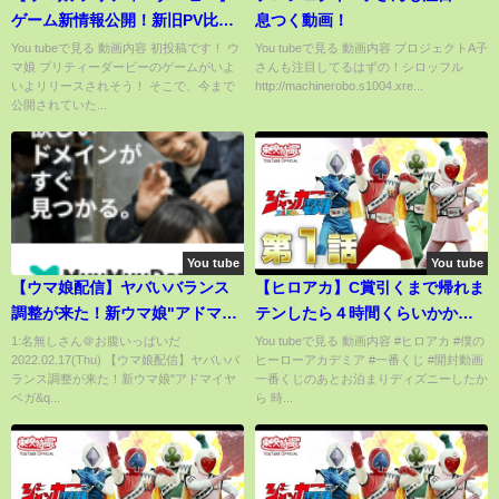
ゲーム新情報公開！新旧PV比較
息つく動画！
してみた
You tubeで見る 動画内容 初投稿です！ ウ
You tubeで見る 動画内容 プロジェクトA子
マ娘 プリティーダービーのゲームがいよ
さんも注目してるはずの！シロッフル
いよリリースされそう！ そこで、今まで
http://machinerobo.s1004.xre...
公開されていた...
You tube
You tube
【ウマ娘配信】ヤバいバランス
【ヒロアカ】C賞引くまで帰れま
調整が来た！新ウマ娘"アドマイ
テンしたら４時間くらいかかっ
ヤベガ"引く‼追込枠の加速期待
た一番くじになりました😂【開
1:名無しさん＠お腹いっぱいだ
You tubeで見る 動画内容 #ヒロアカ #僕の
2022.02.17(Thu) 【ウマ娘配信】ヤバいバ
ヒーローアカデミア #一番くじ #開封動画
ウマ娘を引くべきか最速性能評
封動画】
ランス調整が来た！新ウマ娘"アドマイヤ
一番くじのあとお泊まりディズニーしたか
価！新ウマ娘/新ガチャサポカピ
ベガ&q...
ら 時...
ックアップ/攻略【うまむすめ】