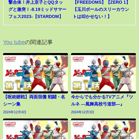
撃合体！井上京子とQQタッ
【FREEDOMS】【ZERO 1】
グと激突！-8.19ミッドサマー
【玉川ボールのスリーカウン
フェス2023-【STARDOM】
トは叩かせない！】
You tube
の関連記事
【呪術廻戦】両面宿儺 戦闘・名
今からでも分かるTVアニメ『ツ
シーン集
ルネ ―風舞高校弓道部―』
2024年12月4日
2024年12月3日