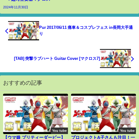
2024年11月30日
Pur 2017/06/11 痛車＆コスプレフェス in長岡大手通
り
[TAB] 突撃ラブハート Guitar Cover [マクロス7]
おすすめの記事
You tube
You tube
【ウマ娘 プリティーダービー】
プロジェクトA子さんも注目！一