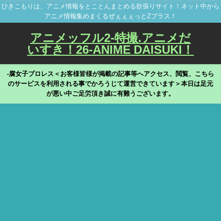
ひきこもりは、アニメ情報をとことんまとめる欲張りサイト！ネット中から
アニメ情報集めまくるぜぇぇぇっとZプラス！
アニメッフル2-特撮.アニメだ
いすき！26-ANIME DAISUKI！
-腐女子プロレス＜お客様皆様が掲載の記事等へアクセス、閲覧、こちら
のサービスを利用される事でかろうじて運営できています＞本日は足元
が悪い中ご足労頂き誠に有難うございます。