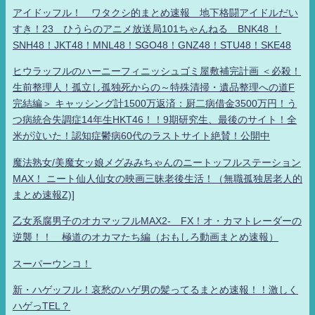
アイドッフル！ ワタクシ的まとめ速報 地下格闘アイドルだい
すき！23 ひうらのアニメ放送局101ちゃんねる BNK48 ！
SNH48！JKT48！MNL48！SGO48！GNZ48！STU48！SKE48
ヒウラッフルのハーニーフィニッシュゴミ屋敷補完計画 ＜必殺！
生前整理人！孤立し孤独死からの～特殊清掃・遺品整理への道F
完結編＞ キャッシング計1500万返済：厨二病借金3500万円！う
つ病統合失調症14年生HKT46！！9期研究生、最後のサイト！全
米が泣いた！認知症鬱病60代のラストサイト絶賛！公開中
魔法熟女/美魔女ッ娘メグみみちゃんのニートッフルステーション
MAX！ ニート仙人仙女の映画三昧老後生活！（無職孤独居老人的
まとめ速報Z)]
乙女系腐男子のオカマッフルMAX2- FX！オ・カマトレーダーの
逆襲！！ 極道のオカマたち編（おもしろ動画まとめ速報）
スーパーウンコ！
新・ハゲッフル！哀愁のハゲ男の髪ってるまとめ速報！！激しく
ハゲっTEL？