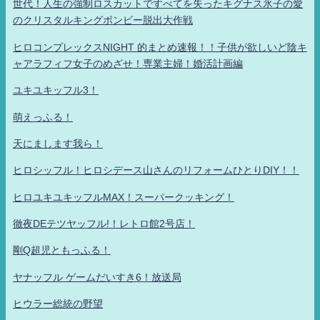
世代！人生の強制ロスカットですべてを失ったキグナス氷子の愛
のクリスタルキングボンビー脱出大作戦
ヒロコンプレックスNIGHT 的まとめ速報！！子供が欲しいど陰キ
ャアラフィフ女子のめざせ！専業主婦！婚活計画編
ユキユキッフル3！
萌えっふる！
天にまします我ら！
ヒロシッフル！ヒロシデース山さんのリフォームひとりDIY！！
ヒロユキユキッフルMAX！スーパークッキング！
徹夜DEテツヤッフル!！レトロ館2号店！
剛Q超児ともっふる！
ヤナッフル ゲームだいすき6！放送局
ヒウラー総統の野望