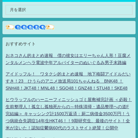
おすすめサイト
おネコさん的まとめ速報 僕の彼女はエリーちゃん人形！豆腐メ
ンタルメンヘラ電波中年アルバイターのぬいぐるみ男子末路編
アイドッフル！ ワタクシ的まとめ速報 地下格闘アイドルだい
すき！23 ひうらのアニメ放送局101ちゃんねる BNK48 ！
SNH48！JKT48！MNL48！SGO48！GNZ48！STU48！SKE48
ヒウラッフルのハーニーフィニッシュゴミ屋敷補完計画 ＜必殺！
生前整理人！孤立し孤独死からの～特殊清掃・遺品整理への道F
完結編＞ キャッシング計1500万返済：厨二病借金3500万円！う
つ病統合失調症14年生HKT46！！9期研究生、最後のサイト！全
米が泣いた！認知症鬱病60代のラストサイト絶賛！公開中