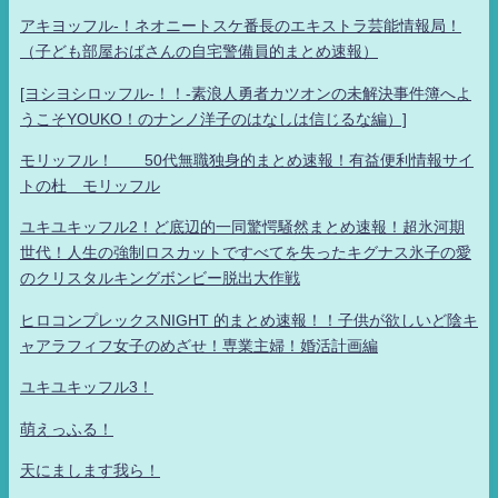
アキヨッフル-！ネオニートスケ番長のエキストラ芸能情報局！
（子ども部屋おばさんの自宅警備員的まとめ速報）
[ヨシヨシロッフル-！！-素浪人勇者カツオンの未解決事件簿へよ
うこそYOUKO！のナンノ洋子のはなしは信じるな編）]
モリッフル！ 50代無職独身的まとめ速報！有益便利情報サイ
トの杜 モリッフル
ユキユキッフル2！ど底辺的一同驚愕騒然まとめ速報！超氷河期
世代！人生の強制ロスカットですべてを失ったキグナス氷子の愛
のクリスタルキングボンビー脱出大作戦
ヒロコンプレックスNIGHT 的まとめ速報！！子供が欲しいど陰キ
ャアラフィフ女子のめざせ！専業主婦！婚活計画編
ユキユキッフル3！
萌えっふる！
天にまします我ら！