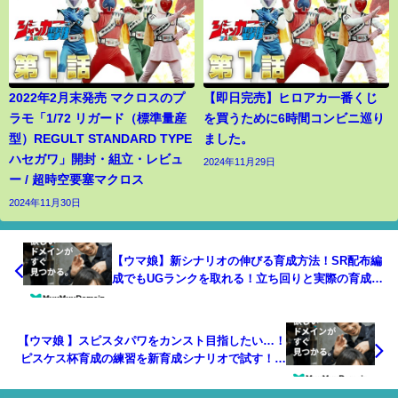
2022年2月末発売 マクロスのプ
【即日完売】ヒロアカ一番くじ
ラモ「1/72 リガード（標準量産
を買うために6時間コンビニ巡り
型）REGULT STANDARD TYPE
ました。
ハセガワ」開封・組立・レビュ
2024年11月29日
ー / 超時空要塞マクロス
2024年11月30日
【ウマ娘】新シナリオの伸びる育成方法！SR配布編
成でもUGランクを取れる！立ち回りと実際の育成を
徹底的に解説していきます！/序盤育成/ショップ/微,
無課金勢/根性/賢さ/初心者向け【うまむすめ】
【ウマ娘 】スピスタパワをカンスト目指したい…！
ピスケス杯育成の練習を新育成シナリオで試す！ス
ピパワ育成でスタミナと根性を盛る！【くろいけも
みみ】【Vtuber 】