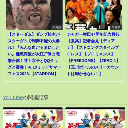
未分類
未分類
【スターダム】ダンプ松本が
ジャガー横田47周年記念興行
スターダムで制御不能の大暴
【孤高】記者会見【ディア
れ！『みんな血だるまにした
ナ】【ストロングスタイルプ
い』極悪同盟が大江戸隊と電
ロレス】【プロミネンス】
撃合体！井上京子とQQタッ
【FREEDOMS】【ZERO 1】
グと激突！-8.19ミッドサマー
【玉川ボールのスリーカウン
フェス2023-【STARDOM】
トは叩かせない！】
You tube
の関連記事