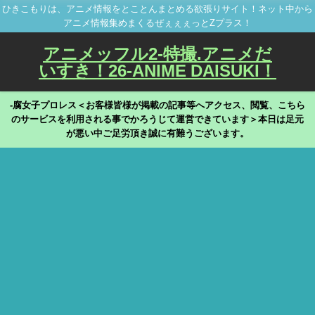
ひきこもりは、アニメ情報をとことんまとめる欲張りサイト！ネット中から
アニメ情報集めまくるぜぇぇぇっとZプラス！
アニメッフル2-特撮.アニメだ
いすき！26-ANIME DAISUKI！
-腐女子プロレス＜お客様皆様が掲載の記事等へアクセス、閲覧、こちら
のサービスを利用される事でかろうじて運営できています＞本日は足元
が悪い中ご足労頂き誠に有難うございます。