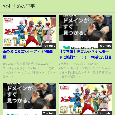
おすすめの記事
You tube
You tube
宙のまにまに×オーディオ×痛部
【ウマ娘】鬼ゴルシちゃんモー
屋
ドに挑戦だー！！ 朝活329日目
You tubeで見る 動画内容 音楽ユニット
1:名無しさん＠お腹いっぱいだ
で、最も大好きな『CooRie』・・・その
2022.05.06(Fri) 【ウマ娘】鬼ゴルシちゃ
ボーカル『rino』さん 『歌詞・メロディ・
んモードに挑戦だー！！ 朝活329日目っ
歌声』・...
て動画が話題らし...
You tube
You tube