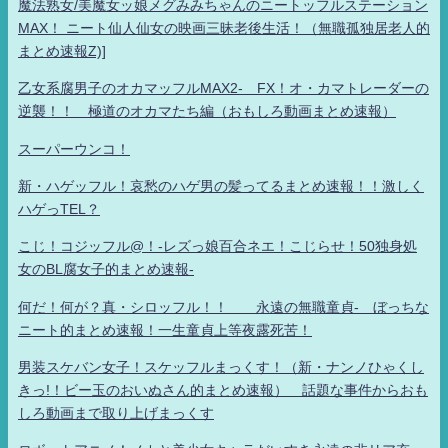
魔法熟女/美魔女ッ娘メグみみちゃんのニートッフルステーション
MAX！ ニート仙人仙女の映画三昧老後生活！（無職孤独居老人的
まとめ速報Z)]
乙女系腐男子のオカマッフルMAX2- FX！オ・カマトレーダーの
逆襲！！ 極道のオカマたち編（おもしろ動画まとめ速報）
スーパーウンコ！
新・ハゲッフル！哀愁のハゲ男の髪ってるまとめ速報！！激しく
ハゲっTEL？
こじ！コジッフル@！-レズっ娘百合ネエ！こじらせ！50独身処
女のBL腐女子的まとめ速報-
何だ！何が？真・シロッフル！！ 永遠の無職童貞- ぼっちな
ニート的まとめ速報！一生童貞上等夜露死苦！
男装スケバン女子！スケッフルまっくす！（新・ナンノひゃくし
きっ!！ビー玉のおいぬさん的まとめ速報） 話題な事件からおも
しろ動画まで取り上げまっくす