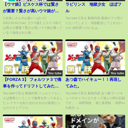
【ウマ娘】ピスケス杯では賢さ
ラビリンス 地獄少女 ほぼフ
が重要？賢さが高いウマ娘が勝
ル
っている？強化された根性はど
1:名無しさん＠お腹いっぱいだ
You tubeで見る 動画内容 最後がブツ切り
2022.03.01(Tue) 【ウマ娘】ピスケス杯で
になってしまう... 何故配信してくれない
こまで伸ばすべき？ルムマ100戦
は賢さが重要？賢さが高いウマ娘が勝って
のか 絶対買うのになぁ...
以上してわかったステータスに
いる？強化された根...
ついて解説【下り坂/ラストスパ
ート/環境考察/ステ】
You tube
You tube
【FORZA 3】 フォルツァ３で痛
あつ森でハイキュー！！再現し
車を作ってドリフトしてみた
てみた。
【けいおん！】
You tubeで見る 動画内容 フォルツァとい
You tubeで見る 動画内容 あつ森でハイキ
えば痛車ということで痛車を作ってみまし
ューのキャラになりきって遊んだ時の記録
た レイヤーを貼り合わせるのが面倒だっ
です。 ・烏野高校 ・第三体育館 ・烏野vs
たのでストアフロ...
白鳥沢 ユ...