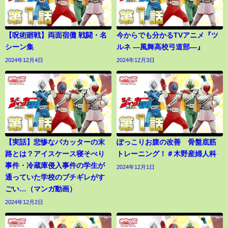
【呪術廻戦】両面宿儺 戦闘・名
今からでも分かるTVアニメ『ツ
シーン集
ルネ ―風舞高校弓道部―』
2024年12月4日
2024年12月3日
【実話】悲惨なバカッターの末
ぽっこりお腹の改善 骨盤底筋
路とは？アイスケース寝そべり
トレーニング！＃木野産婦人科
事件・冷蔵庫侵入事件の学生が
2024年12月1日
通っていた学校のブチギレがす
ごい…（マンガ動画）
2024年12月2日