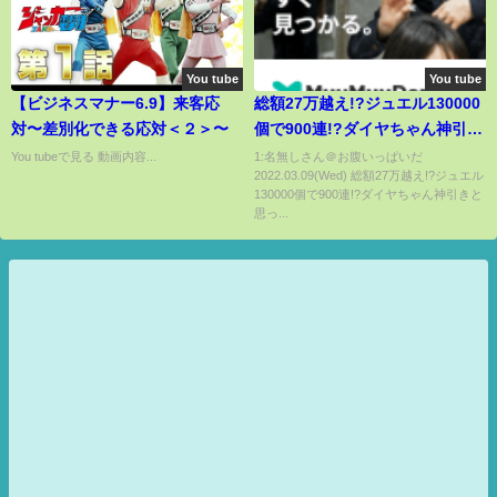
You tube
You tube
【ビジネスマナー6.9】来客応
総額27万越え!?ジュエル130000
対〜差別化できる応対＜２＞〜
個で900連!?ダイヤちゃん神引き
と思ったら衝撃の結末!?【ウマ
You tubeで見る 動画内容...
1:名無しさん＠お腹いっぱいだ
2022.03.09(Wed) 総額27万越え!?ジュエル
娘 育成 マーベラスサンデー サト
130000個で900連!?ダイヤちゃん神引きと
ノダイヤモンド カレンチャン サ
思っ...
ポカ ピスケス杯 アニバ】