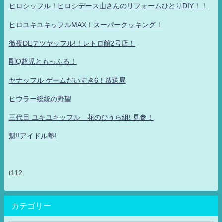
ヒロシッフル！ヒロシデース山さんのリフォームひとりDIY！！
ヒロユキユキッフルMAX！スーパークッキング！
徹夜DEテツヤッフル!！レトロ館2号店！
剛Q超児ともっふる！
ヤナッフル ゲームだいすき6！放送局
ヒウラー総統の野望
三代目 ユキユキッフル 花のひうら組! 見参！
魁!!アイドル塾!
t112
カテゴリー