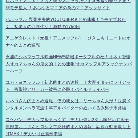
ロボットアニメ！メカと美少女キャラだいすき永遠の非リア充・
非モテ星人 ！あらゆるマニアの為のマニアックサイト
ハルッフル-専業主夫的YOUTUBERまとめ速報！キモデブおた
く！初老人の介護生活！激動の1750日
アニゲタレスト（元祖！アニメッフル） ひきこもりニートのオ
ナベ的まとめ速報
火浦のシネマッフル映画NEWS情報ポータブルの杜！オネエ管理
人オカマちゃんの鬼女的まとめ速報!オカマッフルアタックナンバ
ーハーフ
ユカ・ヨネッフル！初老的まとめ速報！！大帝イタチにラリアッ
ト！害獣神アリ・ガー被害に必殺！パイルドライバー
おネコさん的まとめ速報 僕の彼女はエリーちゃん人形！豆腐メ
ンタルメンヘラ電波中年アルバイターのぬいぐるみ男子末路編
スケバン！デカッフルまっくす（デカい強い2次元嫁だいすき子
供部屋おじさんヒロシ之古惑仔的まとめ速報）話題な動画取り上
げMAX！デカいは正義刑事編