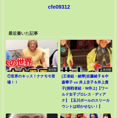
cfe09312
最近書いた記事
未分類
未分類
①世界のキッス！ナナモモ登
[王者組・綾華]佐藤綾子＆中
場！！
森華子 vs 井上京子＆井上貴
子[挑戦者組・W井上]【ワー
ルド女子プロレス・ディア
ナ】【玉川ボールのスリーカ
ウントは叩かせない！】