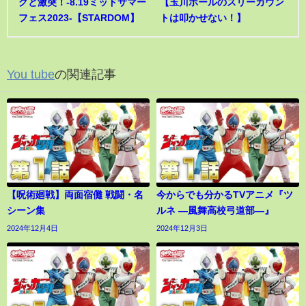
グと激突！-8.19ミッドサマー
【玉川ボールのスリーカウン
フェス2023-【STARDOM】
トは叩かせない！】
You tube
の関連記事
【呪術廻戦】両面宿儺 戦闘・名
今からでも分かるTVアニメ『ツ
シーン集
ルネ ―風舞高校弓道部―』
2024年12月4日
2024年12月3日