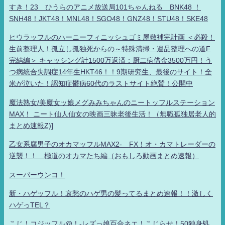
すき！23 ひうらのアニメ放送局101ちゃんねる BNK48 ！
SNH48！JKT48！MNL48！SGO48！GNZ48！STU48！SKE48
ヒウラッフルのハーニーフィニッシュゴミ屋敷補完計画 ＜必殺！
生前整理人！孤立し孤独死からの～特殊清掃・遺品整理への道F
完結編＞ キャッシング計1500万返済：厨二病借金3500万円！う
つ病統合失調症14年生HKT46！！9期研究生、最後のサイト！全
米が泣いた！認知症鬱病60代のラストサイト絶賛！公開中
魔法熟女/美魔女ッ娘メグみみちゃんのニートッフルステーション
MAX！ ニート仙人仙女の映画三昧老後生活！（無職孤独居老人的
まとめ速報Z)]
乙女系腐男子のオカマッフルMAX2- FX！オ・カマトレーダーの
逆襲！！ 極道のオカマたち編（おもしろ動画まとめ速報）
スーパーウンコ！
新・ハゲッフル！哀愁のハゲ男の髪ってるまとめ速報！！激しく
ハゲっTEL？
こじ！コジッフル@！-レズっ娘百合ネエ！こじらせ！50独身処