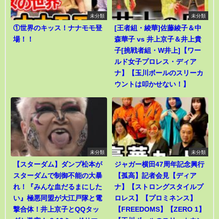
未分類
未分類
①世界のキッス！ナナモモ登
[王者組・綾華]佐藤綾子＆中
場！！
森華子 vs 井上京子＆井上貴
子[挑戦者組・W井上]【ワー
ルド女子プロレス・ディア
ナ】【玉川ボールのスリーカ
ウントは叩かせない！】
未分類
未分類
【スターダム】ダンプ松本が
ジャガー横田47周年記念興行
スターダムで制御不能の大暴
【孤高】記者会見【ディア
れ！『みんな血だるまにした
ナ】【ストロングスタイルプ
い』極悪同盟が大江戸隊と電
ロレス】【プロミネンス】
撃合体！井上京子とQQタッ
【FREEDOMS】【ZERO 1】