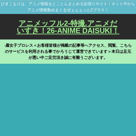
ひきこもりは、アニメ情報をとことんまとめる欲張りサイト！ネット中から
アニメ情報集めまくるぜぇぇぇっとZプラス！
アニメッフル2-特撮.アニメだ
いすき！26-ANIME DAISUKI！
-腐女子プロレス＜お客様皆様が掲載の記事等へアクセス、閲覧、こちら
のサービスを利用される事でかろうじて運営できています＞本日は足元
が悪い中ご足労頂き誠に有難うございます。