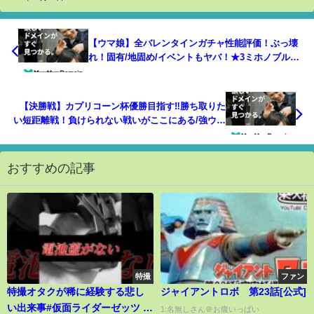
【ウマ娘】全バレンタインガチャ性能評価！ぶっ壊
れ！固有/地固め/イベントもヤバ！★3ミホノブルボ
ン/エイシンフラッシュ/SSRニシノフラワー/サクラ
バクシンオー【ウマ娘プリティーダービー攻略うま
むすめ
【決勝戦】カプリコーン杯優勝目指す‼勝ち取りた
い短距離戦！負けられない戦いがここにある/強ウマ
娘育成/因子厳選/育成方法考察/初心者さん歓迎/攻略
【うまむすめ】
おすすめの記事
特撮
ファン
特撮オタクが稀に経験する悲し
ジャイアントロボ 第23話[公式]
い出来事#仮面ライダーゼッツ #
1:名無しさん＠お腹いっぱい