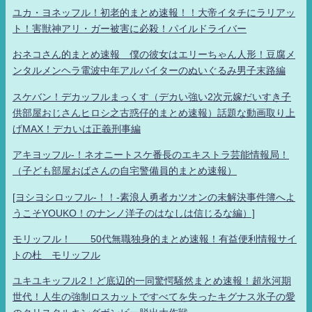
ユカ・ヨネッフル！初老的まとめ速報！！大帝イタチにラリアッ
ト！害獣神アリ・ガー被害に必殺！パイルドライバー
おネコさん的まとめ速報 僕の彼女はエリーちゃん人形！豆腐メ
ンタルメンヘラ電波中年アルバイターのぬいぐるみ男子末路編
スケバン！デカッフルまっくす（デカい強い2次元嫁だいすき子
供部屋おじさんヒロシ之古惑仔的まとめ速報）話題な動画取り上
げMAX！デカいは正義刑事編
アキヨッフル-！ネオニートスケ番長のエキストラ芸能情報局！
（子ども部屋おばさんの自宅警備員的まとめ速報）
[ヨシヨシロッフル-！！-素浪人勇者カツオンの未解決事件簿へよ
うこそYOUKO！のナンノ洋子のはなしは信じるな編）]
モリッフル！ 50代無職独身的まとめ速報！有益便利情報サイ
トの杜 モリッフル
ユキユキッフル2！ど底辺的一同驚愕騒然まとめ速報！超氷河期
世代！人生の強制ロスカットですべてを失ったキグナス氷子の愛