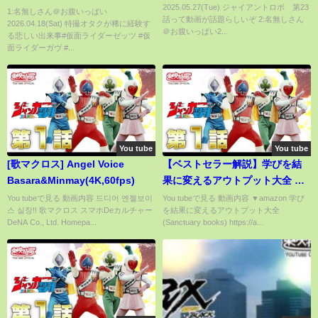
2025.05.27(Tue) ジャイアントロボ 第23
仮面ライダーガヴ #仮面ライダー
1:名無しさん＠お腹いっぱい
話って動画が話題らしいぞ 2:名無しさん
2026.04.18(Sat) 特撮オタクが稀に経験す
ビルド #仮面ライダーゴースト #
＠お腹いっぱい2...
る悲しい出来事#仮面ライダーゼッツ #仮
ゴチゾウ #あるある #特撮 #アイ
面ライダーガヴ #...
コン #中古#kamenrider
You tube
You tube
[歌マクロス] Angel Voice
【ベストセラー解説】学びを結
Basara&Minmay(4K,60fps)
果に変えるアウトプット大全 ｜
インプットとアウトプットの割
You tubeで見る 動画内容 드디어 엔젤보이
You tubeで見る 動画内容 ▼amazon 学び
스 실장!! 歌マクロス スマホDeカルチャー
を結果に変えるアウトプット大全
合は３：７という衝撃
DeNA Co., Ltd. Homepa...
(Sanctuary books) https://a...