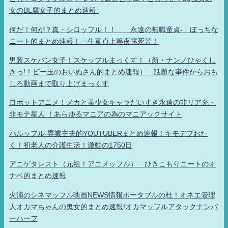
女のBL腐女子的まとめ速報-
何だ！何が？真・シロッフル！！ 永遠の無職童貞- ぼっちな
ニート的まとめ速報！一生童貞上等夜露死苦！
男装スケバン女子！スケッフルまっくす！（新・ナンノひゃくし
きっ!！ビー玉のおいぬさん的まとめ速報） 話題な事件からおも
しろ動画まで取り上げまっくす
ロボットアニメ！メカと美少女キャラだいすき永遠の非リア充・
非モテ星人 ！あらゆるマニアの為のマニアックサイト
ハルッフル-専業主夫的YOUTUBERまとめ速報！キモデブおた
く！初老人の介護生活！激動の1750日
アニゲタレスト（元祖！アニメッフル） ひきこもりニートのオ
ナベ的まとめ速報
火浦のシネマッフル映画NEWS情報ポータブルの杜！オネエ管理
人オカマちゃんの鬼女的まとめ速報!オカマッフルアタックナンバ
ーハーフ