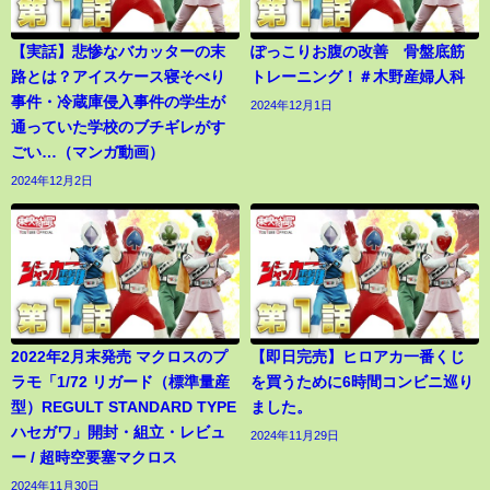
【実話】悲惨なバカッターの末
ぽっこりお腹の改善 骨盤底筋
路とは？アイスケース寝そべり
トレーニング！＃木野産婦人科
事件・冷蔵庫侵入事件の学生が
2024年12月1日
通っていた学校のブチギレがす
ごい…（マンガ動画）
2024年12月2日
2022年2月末発売 マクロスのプ
【即日完売】ヒロアカ一番くじ
ラモ「1/72 リガード（標準量産
を買うために6時間コンビニ巡り
型）REGULT STANDARD TYPE
ました。
ハセガワ」開封・組立・レビュ
2024年11月29日
ー / 超時空要塞マクロス
2024年11月30日