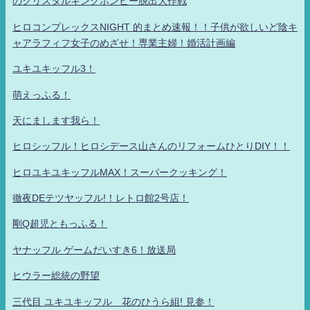
のクリスタルキングボンビー脱出大作戦
ヒロコンプレックスNIGHT 的まとめ速報！！子供が欲しいど陰キ
ャアラフィフ女子のめざせ！専業主婦！婚活計画編
ユキユキッフル3！
萌えっふる！
天にまします我ら！
ヒロシッフル！ヒロシデース山さんのリフォームひとりDIY！！
ヒロユキユキッフルMAX！スーパークッキング！
徹夜DEテツヤッフル!！レトロ館2号店！
剛Q超児ともっふる！
ヤナッフル ゲームだいすき6！放送局
ヒウラー総統の野望
三代目 ユキユキッフル 花のひうら組! 見参！