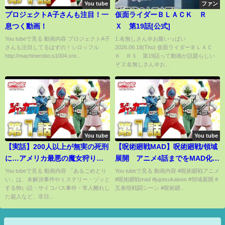
You tube
ファン
プロジェクトA子さんも注目！一
仮面ライダーＢＬＡＣＫ Ｒ
息つく動画！
Ｘ 第19話[公式]
You tubeで見る 動画内容 プロジェクトA子
1:名無しさん＠お腹いっぱい
さんも注目してるはずの！シロッフル
2026.06.18(Thu) 仮面ライダーＢＬＡＣ
http://machinerobo.s1004.xre...
Ｋ ＲＸ 第19話って動画が話題らしい
ぞ 2:名無しさん＠お...
You tube
You tube
【実話】200人以上が無実の死刑
【呪術廻戦MAD】呪術廻戦/領域
に…アメリカ最悪の魔女狩り事
展開 アニメ4話までをMAD化し
件
てみた【ボッカデラベリタ/天
You tubeで見る 動画内容 「あるごめとり
You tubeで見る 動画内容 #呪術廻戦アニメ
い」は、未解決事件やミステリー・ゾッと
#呪術廻戦mad #jujutsukaisen #領域展開 #
月】【静止画MAD】【高画質】
する怖い話・サイコパス事件・常人離れし
五条悟戦闘シーン #呪術廻...
た超人など、非日...