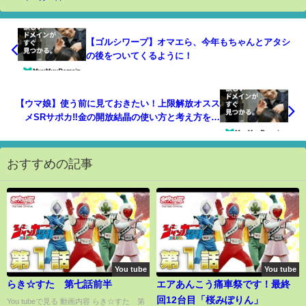
【ゴルシワープ】オマエら、今年もちゃんとアタシ
の後をついてくるように！
【ウマ娘】使う前に見ておきたい！上限解放オスス
メSRサポカ‼金の開放結晶の使い方と考え方を紹
介！/SR/金の結晶片/解放結晶/初心者向け【うまむ
すめ】
おすすめの記事
You tube
You tube
らき☆すた 第七話前半
エアあんこう痛車祭です！最終
回12台目「桜みぽりん」
You tubeで見る 動画内容 らき☆すた 第