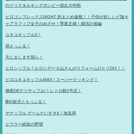
のクリスタルキングボンビー脱出大作戦
ヒロコンプレックスNIGHT 的まとめ速報！！子供が欲しいど陰キ
ャアラフィフ女子のめざせ！専業主婦！婚活計画編
ユキユキッフル3！
萌えっふる！
天にまします我ら！
ヒロシッフル！ヒロシデース山さんのリフォームひとりDIY！！
ヒロユキユキッフルMAX！スーパークッキング！
徹夜DEテツヤッフル!！レトロ館2号店！
剛Q超児ともっふる！
ヤナッフル ゲームだいすき6！放送局
ヒウラー総統の野望