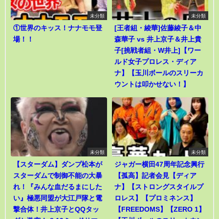
未分類
未分類
①世界のキッス！ナナモモ登
[王者組・綾華]佐藤綾子＆中
場！！
森華子 vs 井上京子＆井上貴
子[挑戦者組・W井上]【ワー
ルド女子プロレス・ディア
ナ】【玉川ボールのスリーカ
ウントは叩かせない！】
未分類
未分類
【スターダム】ダンプ松本が
ジャガー横田47周年記念興行
スターダムで制御不能の大暴
【孤高】記者会見【ディア
れ！『みんな血だるまにした
ナ】【ストロングスタイルプ
い』極悪同盟が大江戸隊と電
ロレス】【プロミネンス】
撃合体！井上京子とQQタッ
【FREEDOMS】【ZERO 1】