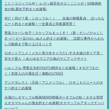
こじ！コジッフル@！-レズっ娘百合ネエ！こじらせ！50独身処
女のBL腐女子的まとめ速報-
何だ！何が？真・シロッフル！！ 永遠の無職童貞- ぼっちな
ニート的まとめ速報！一生童貞上等夜露死苦！
男装スケバン女子！スケッフルまっくす！（新・ナンノひゃくし
きっ!！ビー玉のおいぬさん的まとめ速報） 話題な事件からおも
しろ動画まで取り上げまっくす
ロボットアニメ！メカと美少女キャラだいすき永遠の非リア充・
非モテ星人 ！あらゆるマニアの為のマニアックサイト
ハルッフル-専業主夫的YOUTUBERまとめ速報！キモデブおた
く！初老人の介護生活！激動の1750日
アニゲタレスト（元祖！アニメッフル） ひきこもりニートのオ
ナベ的まとめ速報
火浦のシネマッフル映画NEWS情報ポータブルの杜！オネエ管理
人オカマちゃんの鬼女的まとめ速報!オカマッフルアタックナンバ
ーハーフ