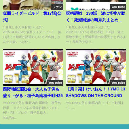
ファン
You tube
仮面ライダービルド 第17話[公
呪術廻戦 190話 遂に怪物が動
式]
く！死滅回游の時系列まとめる
よー！考察的中祭りで幸せで
1:名無しさん＠お腹いっぱい
1:名無しさん＠お腹いっぱいだ
2025.04.05(Sat) 仮面ライダービルド 第
2022.07.14(Thu) 呪術廻戦 190話 遂に
す。＃呪術廻戦最新話考察
17話って動画が話題らしいぞ 2:名無しさ
怪物が動く！死滅回游の時系列まとめるよ
ん＠お腹いっぱい...
ー！考察的中祭り...
You tube
You tube
西野地区運動会・大人も子供も
【第２期】けいおん！！YMO 13
盛り上がる・種子島南種子町H25
SHADOWS ON THE GROUND
You tubeで見る 動画内容 運動会 種子島
You tubeで見る 動画内容 ニコニコ動画よ
行事 ※チャンネル登録お願いします。
り。...
HP・FB・ブログ「種子島原人」
http://ge...