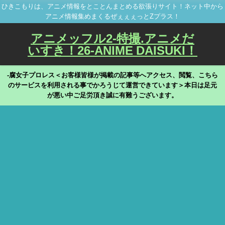
ひきこもりは、アニメ情報をとことんまとめる欲張りサイト！ネット中から
アニメ情報集めまくるぜぇぇぇっとZプラス！
アニメッフル2-特撮.アニメだ
いすき！26-ANIME DAISUKI！
-腐女子プロレス＜お客様皆様が掲載の記事等へアクセス、閲覧、こちら
のサービスを利用される事でかろうじて運営できています＞本日は足元
が悪い中ご足労頂き誠に有難うございます。