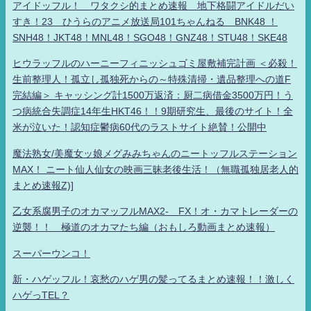
アイドッフル！ ワタクシ的まとめ速報 地下格闘アイドルだい
すき！23 ひうらのアニメ放送局101ちゃんねる BNK48 ！
SNH48！JKT48！MNL48！SGO48！GNZ48！STU48！SKE48
ヒウラッフルのハーニーフィニッシュゴミ屋敷補完計画 ＜必殺！
生前整理人！孤立し孤独死からの～特殊清掃・遺品整理への道F
完結編＞ キャッシング計1500万返済：厨二病借金3500万円！う
つ病統合失調症14年生HKT46！！9期研究生、最後のサイト！全
米が泣いた！認知症鬱病60代のラストサイト絶賛！公開中
魔法熟女/美魔女ッ娘メグみみちゃんのニートッフルステーション
MAX！ ニート仙人仙女の映画三昧老後生活！（無職孤独居老人的
まとめ速報Z)]
乙女系腐男子のオカマッフルMAX2- FX！オ・カマトレーダーの
逆襲！！ 極道のオカマたち編（おもしろ動画まとめ速報）
スーパーウンコ！
新・ハゲッフル！哀愁のハゲ男の髪ってるまとめ速報！！激しく
ハゲっTEL？