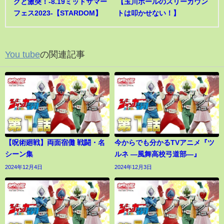
グと激突！-8.19ミッドサマー
【玉川ボールのスリーカウン
フェス2023-【STARDOM】
トは叩かせない！】
You tube
の関連記事
【呪術廻戦】両面宿儺 戦闘・名
今からでも分かるTVアニメ『ツ
シーン集
ルネ ―風舞高校弓道部―』
2024年12月4日
2024年12月3日