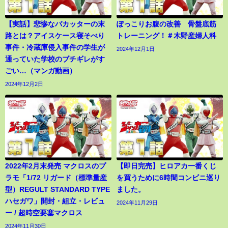
【実話】悲惨なバカッターの末
ぽっこりお腹の改善 骨盤底筋
路とは？アイスケース寝そべり
トレーニング！＃木野産婦人科
事件・冷蔵庫侵入事件の学生が
2024年12月1日
通っていた学校のブチギレがす
ごい…（マンガ動画）
2024年12月2日
2022年2月末発売 マクロスのプ
【即日完売】ヒロアカ一番くじ
ラモ「1/72 リガード（標準量産
を買うために6時間コンビニ巡り
型）REGULT STANDARD TYPE
ました。
ハセガワ」開封・組立・レビュ
2024年11月29日
ー / 超時空要塞マクロス
2024年11月30日