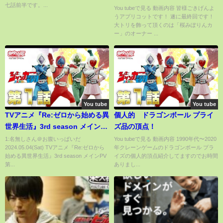
七話前半です。...
You tubeで見る 動画内容 皆様ごきげんよ
うアプリコットです！ 遂に最終回です！
大トリを飾って頂くのは「桜みぽりんカ
ー」のオーナー ...
You tube
You tube
TVアニメ『Re:ゼロから始める異
個人的 ドラゴンボール プライ
世界生活』3rd season メイン
ズ品の頂点！
PV第1弾｜2024.10 ONAIR
1:名無しさん＠お腹いっぱいだ
You tubeで見る 動画内容 1990年代〜2020
2024.05.04(Sat) TVアニメ『Re:ゼロから
年クレーンゲームのドラゴンボール プラ
始める異世界生活』3rd season メインPV
イズの個人的頂点紹介してますのでお時間
第...
ありまし...