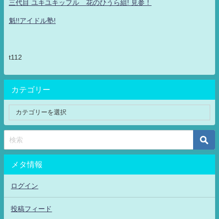
三代目 ユキユキッフル 花のひうら組! 見参！
魁!!アイドル塾!
t112
カテゴリー
メタ情報
ログイン
投稿フィード