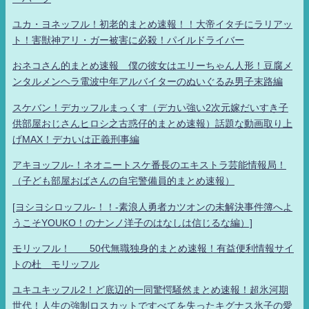
ユカ・ヨネッフル！初老的まとめ速報！！大帝イタチにラリアッ
ト！害獣神アリ・ガー被害に必殺！パイルドライバー
おネコさん的まとめ速報 僕の彼女はエリーちゃん人形！豆腐メ
ンタルメンヘラ電波中年アルバイターのぬいぐるみ男子末路編
スケバン！デカッフルまっくす（デカい強い2次元嫁だいすき子
供部屋おじさんヒロシ之古惑仔的まとめ速報）話題な動画取り上
げMAX！デカいは正義刑事編
アキヨッフル-！ネオニートスケ番長のエキストラ芸能情報局！
（子ども部屋おばさんの自宅警備員的まとめ速報）
[ヨシヨシロッフル-！！-素浪人勇者カツオンの未解決事件簿へよ
うこそYOUKO！のナンノ洋子のはなしは信じるな編）]
モリッフル！ 50代無職独身的まとめ速報！有益便利情報サイ
トの杜 モリッフル
ユキユキッフル2！ど底辺的一同驚愕騒然まとめ速報！超氷河期
世代！人生の強制ロスカットですべてを失ったキグナス氷子の愛