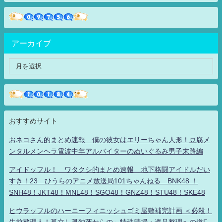
アーカイブ
おすすめサイト
おネコさん的まとめ速報 僕の彼女はエリーちゃん人形！豆腐メ
ンタルメンヘラ電波中年アルバイターのぬいぐるみ男子末路編
アイドッフル！ ワタクシ的まとめ速報 地下格闘アイドルだい
すき！23 ひうらのアニメ放送局101ちゃんねる BNK48 ！
SNH48！JKT48！MNL48！SGO48！GNZ48！STU48！SKE48
ヒウラッフルのハーニーフィニッシュゴミ屋敷補完計画 ＜必殺！