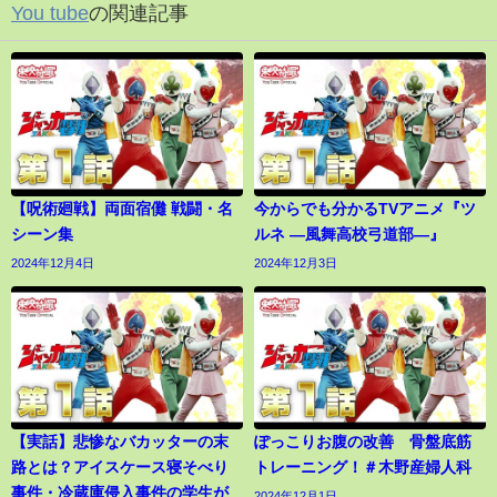
You tube
の関連記事
【呪術廻戦】両面宿儺 戦闘・名
今からでも分かるTVアニメ『ツ
シーン集
ルネ ―風舞高校弓道部―』
2024年12月4日
2024年12月3日
【実話】悲惨なバカッターの末
ぽっこりお腹の改善 骨盤底筋
路とは？アイスケース寝そべり
トレーニング！＃木野産婦人科
事件・冷蔵庫侵入事件の学生が
2024年12月1日