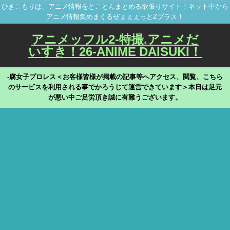
ひきこもりは、アニメ情報をとことんまとめる欲張りサイト！ネット中から
アニメ情報集めまくるぜぇぇぇっとZプラス！
アニメッフル2-特撮.アニメだ
いすき！26-ANIME DAISUKI！
-腐女子プロレス＜お客様皆様が掲載の記事等へアクセス、閲覧、こちら
のサービスを利用される事でかろうじて運営できています＞本日は足元
が悪い中ご足労頂き誠に有難うございます。