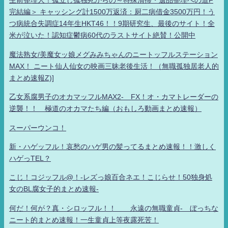
生前整理人！孤立し孤独死からの～特殊清掃・遺品整理への道F
完結編＞ キャッシング計1500万返済：厨二病借金3500万円！う
つ病統合失調症14年生HKT46！！9期研究生、最後のサイト！全
米が泣いた！認知症鬱病60代のラストサイト絶賛！公開中
魔法熟女/美魔女ッ娘メグみみちゃんのニートッフルステーション
MAX！ ニート仙人仙女の映画三昧老後生活！（無職孤独居老人的
まとめ速報Z)]
乙女系腐男子のオカマッフルMAX2- FX！オ・カマトレーダーの
逆襲！！ 極道のオカマたち編（おもしろ動画まとめ速報）
スーパーウンコ！
新・ハゲッフル！哀愁のハゲ男の髪ってるまとめ速報！！激しく
ハゲっTEL？
こじ！コジッフル@！-レズっ娘百合ネエ！こじらせ！50独身処
女のBL腐女子的まとめ速報-
何だ！何が？真・シロッフル！！ 永遠の無職童貞- ぼっちな
ニート的まとめ速報！一生童貞上等夜露死苦！