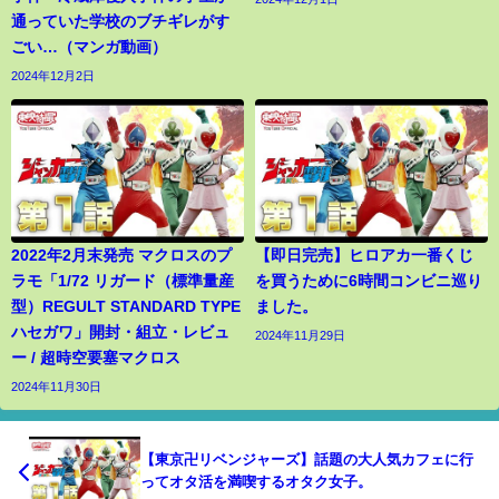
通っていた学校のブチギレがす
ごい…（マンガ動画）
2024年12月2日
2022年2月末発売 マクロスのプ
【即日完売】ヒロアカ一番くじ
ラモ「1/72 リガード（標準量産
を買うために6時間コンビニ巡り
型）REGULT STANDARD TYPE
ました。
ハセガワ」開封・組立・レビュ
2024年11月29日
ー / 超時空要塞マクロス
2024年11月30日
【東京卍リベンジャーズ】話題の大人気カフェに行
ってオタ活を満喫するオタク女子。