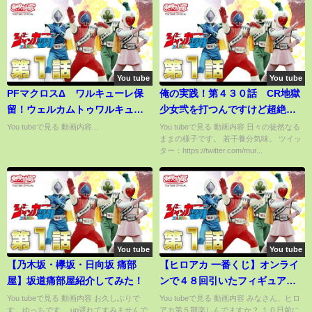
You tube
You tube
PFマクロスΔ ワルキューレ保
俺の実践！第４３０話 CR地獄
留！ウェルカムトゥワルキュー
少女弐を打つんですけど超絶な
レワールド予告で激熱に！？
ヒキ魅せたりますよ？
You tubeで見る 動画内容...
You tubeで見る 動画内容 日々の徒然なる
ままの様子です。 若干養分気味。 ツイッ
ター：https://twitter.com/mur...
You tube
You tube
【乃木坂・欅坂・日向坂 痛部
【ヒロアカ 一番くじ】オンライ
屋】坂道痛部屋紹介してみた！
ンで４８回引いたフィギュアと
グッズを怒涛の開封！！
You tubeで見る 動画内容 お久しぶりで
You tubeで見る 動画内容 みなさん、ヒロ
す。ゆっちです。 up遅れてすみませんで
アカ第５期楽しんでますか？ １０日前に