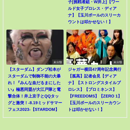
子[挑戦者組・W井上]【ワー
ルド女子プロレス・ディア
ナ】【玉川ボールのスリーカ
ウントは叩かせない！】
未分類
未分類
【スターダム】ダンプ松本が
ジャガー横田47周年記念興行
スターダムで制御不能の大暴
【孤高】記者会見【ディア
れ！『みんな血だるまにした
ナ】【ストロングスタイルプ
い』極悪同盟が大江戸隊と電
ロレス】【プロミネンス】
撃合体！井上京子とQQタッ
【FREEDOMS】【ZERO 1】
グと激突！-8.19ミッドサマー
【玉川ボールのスリーカウン
フェス2023-【STARDOM】
トは叩かせない！】