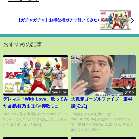
【ガチャガチャ】お得な福ガチャ引いてみた⭐︎
おすすめの記事
You tube
ファン
デレマス「With Love」歌ってみ
大戦隊ゴーグルファイブ 第44
た🍎🌈/虹乃まほろ×櫻歌ミコ
話[公式]
You tubeで見る 動画内容 Youtubeデビュー
1:名無しさん＠お腹いっぱい
2しゅうねん🎉 だいすきな虹乃まほろちゃ
2025.10.23(Thu) 大戦隊ゴーグルファイ
んとコラボしました&#x1f...
ブ 第44話って動画が話題らしいぞ 2:名
無しさん＠お腹いっ...