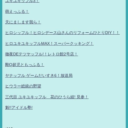
ユキユキッフル3！
萌えっふる！
天にまします我ら！
ヒロシッフル！ヒロシデース山さんのリフォームひとりDIY！！
ヒロユキユキッフルMAX！スーパークッキング！
徹夜DEテツヤッフル!！レトロ館2号店！
剛Q超児ともっふる！
ヤナッフル ゲームだいすき6！放送局
ヒウラー総統の野望
三代目 ユキユキッフル 花のひうら組! 見参！
魁!!アイドル塾!