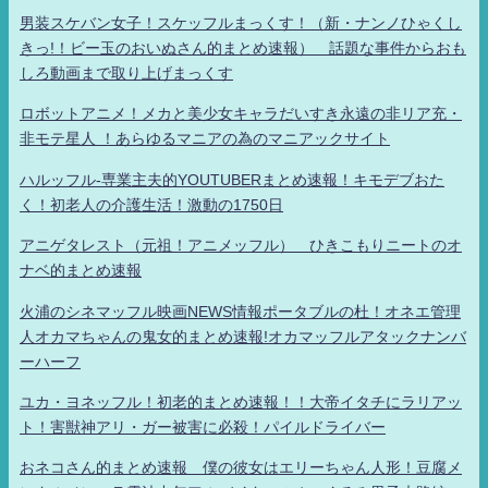
男装スケバン女子！スケッフルまっくす！（新・ナンノひゃくし
きっ!！ビー玉のおいぬさん的まとめ速報） 話題な事件からおも
しろ動画まで取り上げまっくす
ロボットアニメ！メカと美少女キャラだいすき永遠の非リア充・
非モテ星人 ！あらゆるマニアの為のマニアックサイト
ハルッフル-専業主夫的YOUTUBERまとめ速報！キモデブおた
く！初老人の介護生活！激動の1750日
アニゲタレスト（元祖！アニメッフル） ひきこもりニートのオ
ナベ的まとめ速報
火浦のシネマッフル映画NEWS情報ポータブルの杜！オネエ管理
人オカマちゃんの鬼女的まとめ速報!オカマッフルアタックナンバ
ーハーフ
ユカ・ヨネッフル！初老的まとめ速報！！大帝イタチにラリアッ
ト！害獣神アリ・ガー被害に必殺！パイルドライバー
おネコさん的まとめ速報 僕の彼女はエリーちゃん人形！豆腐メ