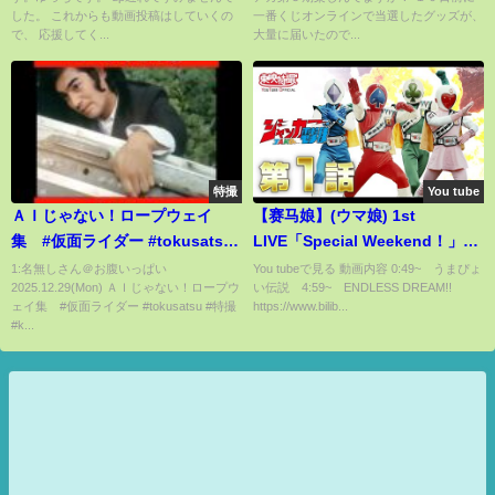
した。 これからも動画投稿はしていくの
一番くじオンラインで当選したグッズが、
で、 応援してく...
大量に届いたので...
特撮
You tube
ＡＩじゃない！ロープウェイ
【赛马娘】(ウマ娘) 1st
集 #仮面ライダー #tokusatsu
LIVE「Special Weekend！」片
#特撮 #kamenrider #東映特撮 #
段
1:名無しさん＠お腹いっぱい
You tubeで見る 動画内容 0:49~ うまぴょ
2025.12.29(Mon) ＡＩじゃない！ロープウ
い伝説 4:59~ ENDLESS DREAM!!
仮面ライダーv3
ェイ集 #仮面ライダー #tokusatsu #特撮
https://www.bilib...
#k...