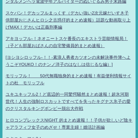
ンタルメンヘラ電波中年アルバイターのぬいぐるみ男子末路編
スケバン！デカッフルまっくす（デカい強い2次元嫁だいすき子
供部屋おじさんヒロシ之古惑仔的まとめ速報）話題な動画取り上
げMAX！デカいは正義刑事編
アキヨッフル-！ネオニートスケ番長のエキストラ芸能情報局！
（子ども部屋おばさんの自宅警備員的まとめ速報）
[ヨシヨシロッフル-！！-素浪人勇者カツオンの未解決事件簿へよ
うこそYOUKO！のナンノ洋子のはなしは信じるな編）]
モリッフル！ 50代無職独身的まとめ速報！有益便利情報サイ
トの杜 モリッフル
ユキユキッフル2！ど底辺的一同驚愕騒然まとめ速報！超氷河期
世代！人生の強制ロスカットですべてを失ったキグナス氷子の愛
のクリスタルキングボンビー脱出大作戦
ヒロコンプレックスNIGHT 的まとめ速報！！子供が欲しいど陰キ
ャアラフィフ女子のめざせ！専業主婦！婚活計画編