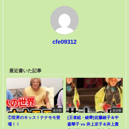
cfe09312
最近書いた記事
未分類
未分類
①世界のキッス！ナナモモ登
[王者組・綾華]佐藤綾子＆中
場！！
森華子 vs 井上京子＆井上貴