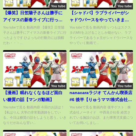
You tube
You tube
【爆笑】日笠陽子さんは勝手に
【シャドバ】ラブライバーがシ
アイマスの新春ライブに行った
ャドウバースをやっていきま
ようです
す。~その2~
You tubeで見る 動画内容 【爆笑】日笠陽
You tubeで見る 動画内容 いつもはスクス
子さんは勝手にアイマスの新春ライブに行
タのMVを上げることしか能がない、ラブ
ったようです ひよっちの行動力には脱帽
ライバーであるうｐ主がシャドウバースを
だわ・・・...
やっていく動画で...
You tube
You tube
【漫画】眠れなくなるほど面白
nanacaraラジオ てんかん喫茶店
い糖質の話【マンガ動画】
#6 後半【りゅうママ/株式会社ノ
ーサイド 中西良介社長】
You tubeで見る 動画内容 今回のお話は！
You tubeで見る 動画内容 後半ゲスト：株
【私はりん 大学の非常勤講師をしてい
式会社ノーサイド 中西良介社長 経営さ
る。今日は糖質の話をしようと思う。いき
れている施設のお話、また障害児支援につ
なりだがみんな甘い...
いてお伺いしまし...