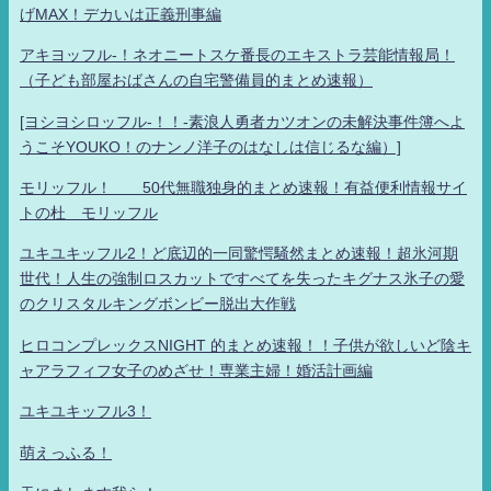
げMAX！デカいは正義刑事編
アキヨッフル-！ネオニートスケ番長のエキストラ芸能情報局！
（子ども部屋おばさんの自宅警備員的まとめ速報）
[ヨシヨシロッフル-！！-素浪人勇者カツオンの未解決事件簿へよ
うこそYOUKO！のナンノ洋子のはなしは信じるな編）]
モリッフル！ 50代無職独身的まとめ速報！有益便利情報サイ
トの杜 モリッフル
ユキユキッフル2！ど底辺的一同驚愕騒然まとめ速報！超氷河期
世代！人生の強制ロスカットですべてを失ったキグナス氷子の愛
のクリスタルキングボンビー脱出大作戦
ヒロコンプレックスNIGHT 的まとめ速報！！子供が欲しいど陰キ
ャアラフィフ女子のめざせ！専業主婦！婚活計画編
ユキユキッフル3！
萌えっふる！