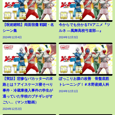
【呪術廻戦】両面宿儺 戦闘・名
今からでも分かるTVアニメ『ツ
シーン集
ルネ ―風舞高校弓道部―』
2024年12月4日
2024年12月3日
【実話】悲惨なバカッターの末
ぽっこりお腹の改善 骨盤底筋
路とは？アイスケース寝そべり
トレーニング！＃木野産婦人科
事件・冷蔵庫侵入事件の学生が
2024年12月1日
通っていた学校のブチギレがす
ごい…（マンガ動画）
2024年12月2日