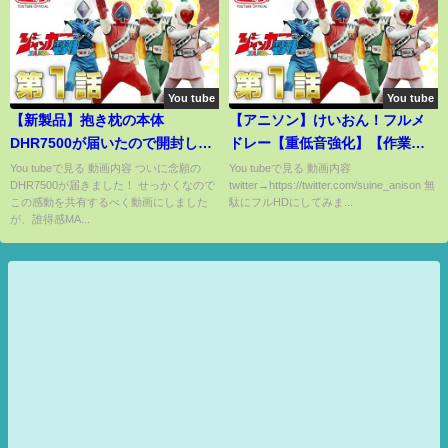
You tube
You tube
【新製品】抱き枕の本体
【アニソン】けいおん！フルメ
DHR7500が届いたので開封しま
ドレー【重低音強化】【作業用
す！～抱き枕開封動画～
BGM】
You tubeで見る 動画内容 ついに念願の
You tubeで見る 動画内容
DHR7500が届きました！ せっかくなので
twitter→https://twitter.com/suine_anison 無
この感動を共有するべく動画にしました
駄にフルHDにしてみま...
が、誰得感MA...