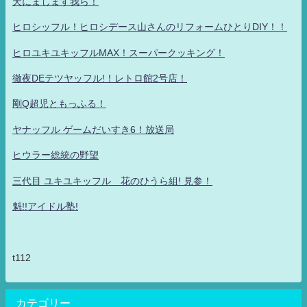
天にまします我ら！
ヒロシッフル！ヒロシデース山さんのリフォームひとりDIY！！
ヒロユキユキッフルMAX！スーパークッキング！
徹夜DEテツヤッフル!！レトロ館2号店！
剛Q超児ともっふる！
ヤナッフル ゲームだいすき6！放送局
ヒウラー総統の野望
三代目 ユキユキッフル 花のひうら組! 見参！
魁!!アイドル塾!
t112
カテゴリー