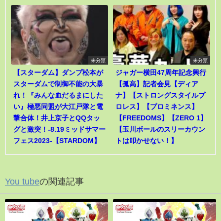
未分類
未分類
【スターダム】ダンプ松本が
ジャガー横田47周年記念興行
スターダムで制御不能の大暴
【孤高】記者会見【ディア
れ！『みんな血だるまにした
ナ】【ストロングスタイルプ
い』極悪同盟が大江戸隊と電
ロレス】【プロミネンス】
撃合体！井上京子とQQタッ
【FREEDOMS】【ZERO 1】
グと激突！-8.19ミッドサマー
【玉川ボールのスリーカウン
フェス2023-【STARDOM】
トは叩かせない！】
You tube
の関連記事