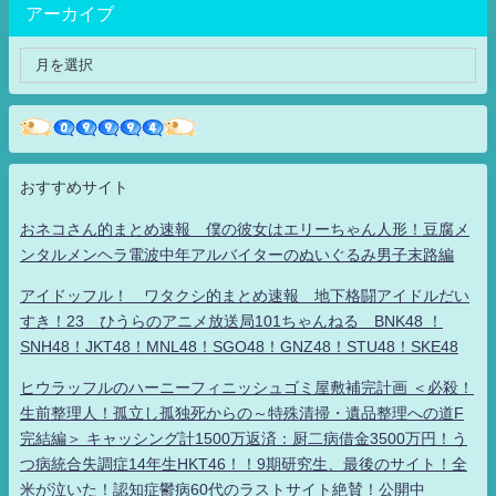
アーカイブ
おすすめサイト
おネコさん的まとめ速報 僕の彼女はエリーちゃん人形！豆腐メ
ンタルメンヘラ電波中年アルバイターのぬいぐるみ男子末路編
アイドッフル！ ワタクシ的まとめ速報 地下格闘アイドルだい
すき！23 ひうらのアニメ放送局101ちゃんねる BNK48 ！
SNH48！JKT48！MNL48！SGO48！GNZ48！STU48！SKE48
ヒウラッフルのハーニーフィニッシュゴミ屋敷補完計画 ＜必殺！
生前整理人！孤立し孤独死からの～特殊清掃・遺品整理への道F
完結編＞ キャッシング計1500万返済：厨二病借金3500万円！う
つ病統合失調症14年生HKT46！！9期研究生、最後のサイト！全
米が泣いた！認知症鬱病60代のラストサイト絶賛！公開中