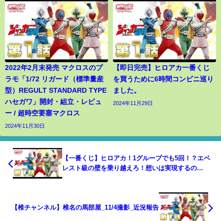
2022年2月末発売 マクロスのプ
【即日完売】ヒロアカ一番くじ
ラモ「1/72 リガード（標準量産
を買うために6時間コンビニ巡り
型）REGULT STANDARD TYPE
ました。
ハセガワ」開封・組立・レビュ
2024年11月29日
ー / 超時空要塞マクロス
2024年11月30日
【一番くじ】ヒロアカ！1グループでも5回！？エベ
レスト級の壁を乗り越えろ！想いは実現するの
か！？
【椎チャンネル】椎名の馬部屋_11/4撮影_近況報告