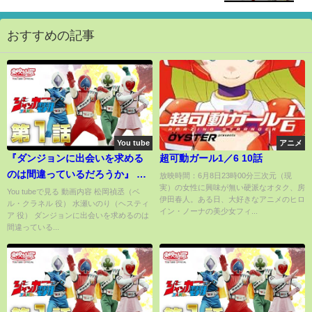
おすすめの記事
You tube
アニメ
『ダンジョンに出会いを求める
超可動ガール1／6 10話
のは間違っているだろうか』 ス
放映時間：6月8日23時00分三次元（現
実）の女性に興味が無い硬派なオタク、房
テージ 【水瀬いのり 松岡禎丞】
You tubeで見る 動画内容 松岡禎丞（ベ
伊田春人。ある日、大好きなアニメのヒロ
ル・クラネル 役） 水瀬いのり（ヘスティ
イン・ノーナの美少女フィ...
ア 役） ダンジョンに出会いを求めるのは
間違っている...