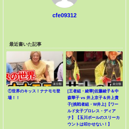
cfe09312
最近書いた記事
未分類
未分類
①世界のキッス！ナナモモ登
[王者組・綾華]佐藤綾子＆中
場！！
森華子 vs 井上京子＆井上貴
子[挑戦者組・W井上]【ワー
ルド女子プロレス・ディア
ナ】【玉川ボールのスリーカ
ウントは叩かせない！】