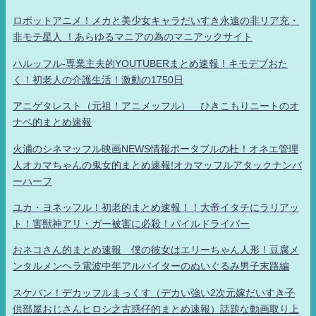
ロボットアニメ！メカと美少女キャラだいすき永遠の非リア充・
非モテ星人 ！あらゆるマニアの為のマニアックサイト
ハルッフル-専業主夫的YOUTUBERまとめ速報！キモデブおた
く！初老人の介護生活！激動の1750日
アニゲタレスト（元祖！アニメッフル） ひきこもりニートのオ
ナベ的まとめ速報
火浦のシネマッフル映画NEWS情報ポータブルの杜！オネエ管理
人オカマちゃんの鬼女的まとめ速報!オカマッフルアタックナンバ
ーハーフ
ユカ・ヨネッフル！初老的まとめ速報！！大帝イタチにラリアッ
ト！害獣神アリ・ガー被害に必殺！パイルドライバー
おネコさん的まとめ速報 僕の彼女はエリーちゃん人形！豆腐メ
ンタルメンヘラ電波中年アルバイターのぬいぐるみ男子末路編
スケバン！デカッフルまっくす（デカい強い2次元嫁だいすき子
供部屋おじさんヒロシ之古惑仔的まとめ速報）話題な動画取り上