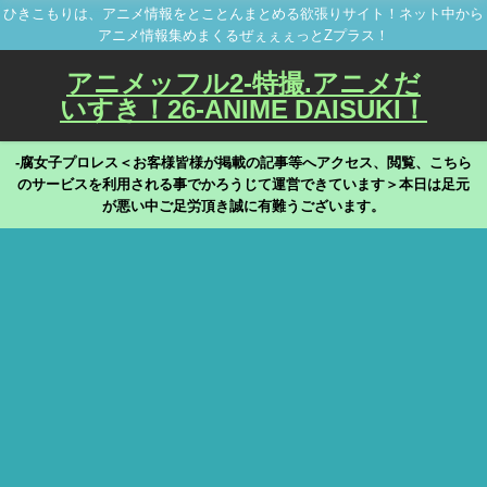
ひきこもりは、アニメ情報をとことんまとめる欲張りサイト！ネット中から
アニメ情報集めまくるぜぇぇぇっとZプラス！
アニメッフル2-特撮.アニメだ
いすき！26-ANIME DAISUKI！
-腐女子プロレス＜お客様皆様が掲載の記事等へアクセス、閲覧、こちら
のサービスを利用される事でかろうじて運営できています＞本日は足元
が悪い中ご足労頂き誠に有難うございます。