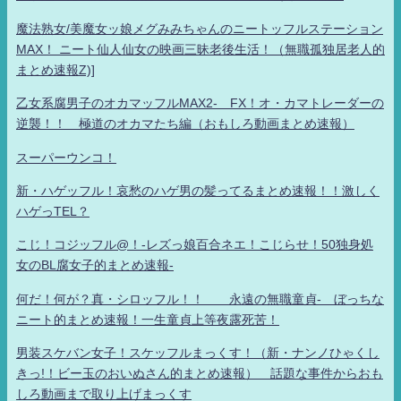
魔法熟女/美魔女ッ娘メグみみちゃんのニートッフルステーション
MAX！ ニート仙人仙女の映画三昧老後生活！（無職孤独居老人的
まとめ速報Z)]
乙女系腐男子のオカマッフルMAX2- FX！オ・カマトレーダーの
逆襲！！ 極道のオカマたち編（おもしろ動画まとめ速報）
スーパーウンコ！
新・ハゲッフル！哀愁のハゲ男の髪ってるまとめ速報！！激しく
ハゲっTEL？
こじ！コジッフル@！-レズっ娘百合ネエ！こじらせ！50独身処
女のBL腐女子的まとめ速報-
何だ！何が？真・シロッフル！！ 永遠の無職童貞- ぼっちな
ニート的まとめ速報！一生童貞上等夜露死苦！
男装スケバン女子！スケッフルまっくす！（新・ナンノひゃくし
きっ!！ビー玉のおいぬさん的まとめ速報） 話題な事件からおも
しろ動画まで取り上げまっくす