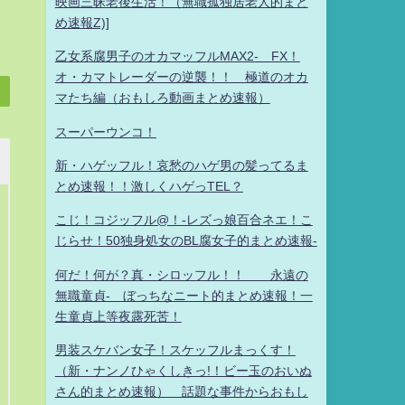
映画三昧老後生活！（無職孤独居老人的まと
め速報Z)]
乙女系腐男子のオカマッフルMAX2- FX！
オ・カマトレーダーの逆襲！！ 極道のオカ
マたち編（おもしろ動画まとめ速報）
スーパーウンコ！
新・ハゲッフル！哀愁のハゲ男の髪ってるま
とめ速報！！激しくハゲっTEL？
こじ！コジッフル@！-レズっ娘百合ネエ！こ
じらせ！50独身処女のBL腐女子的まとめ速報-
何だ！何が？真・シロッフル！！ 永遠の
無職童貞- ぼっちなニート的まとめ速報！一
生童貞上等夜露死苦！
男装スケバン女子！スケッフルまっくす！
（新・ナンノひゃくしきっ!！ビー玉のおいぬ
さん的まとめ速報） 話題な事件からおもし