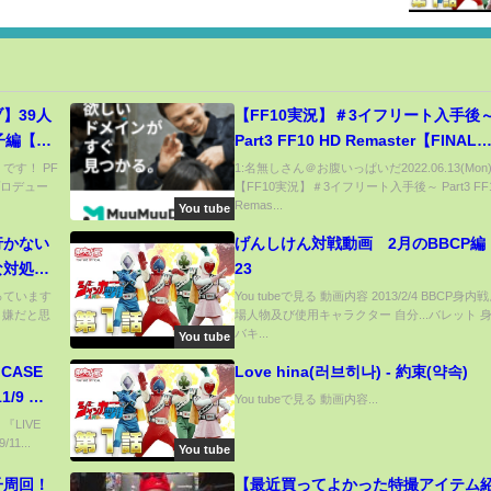
すか
】39人
【FF10実況】＃3イフリート入手後
子編【ひ
Part3 FF10 HD Remaster【FINAL
FANTASY X ファイナルファンタジ
」です！ PF
1:名無しさん＠お腹いっぱいだ2022.06.13(Mon
プロデュー
【FF10実況】＃3イフリート入手後～ Part3 FF1
Remas...
You tube
行かない
げんしけん対戦動画 2月のBBCP編
な対処法
23
知っています
You tubeで見る 動画内容 2013/2/4 BBCP身内
、嫌だと思
場人物及び使用キャラクター 自分...バレット 身内
バキ...
You tube
CASE
Love hina(러브히나) - 約束(약속)
1/9 大
You tubeで見る 動画内容...
出演
『LIVE
11...
You tube
子周回！
【最近買ってよかった特撮アイテム