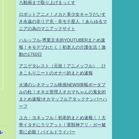
ろ動画まで取り上げまっくす
ロボットアニメ！メカと美少女キャラだいす
き永遠の非リア充・非モテ星人 ！あらゆるマ
ニアの為のマニアックサイト
ハルッフル-専業主夫的YOUTUBERまとめ速
報！キモデブおたく！初老人の介護生活！激
動の1750日
アニゲタレスト（元祖！アニメッフル） ひ
きこもりニートのオナベ的まとめ速報
火浦のシネマッフル映画NEWS情報ポータブ
ルの杜！オネエ管理人オカマちゃんの鬼女的
まとめ速報!オカマッフルアタックナンバーハ
ーフ
ユカ・ヨネッフル！初老的まとめ速報！！大
帝イタチにラリアット！害獣神アリ・ガー被
害に必殺！パイルドライバー
ル