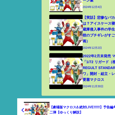
ーン集
2024年12月4日
【実話】悲惨なバ
は？アイスケース
蔵庫侵入事件の学
校のブチギレがす
画）
2024年12月2日
2022年2月末発売
「1/72 リガード
REGULT STANDA
ワ」開封・組立・レビ
要塞マクロス
2024年11月30日
【劇場版マクロスΔ 絶対LIVE!!!!!!】予告
二弾【ゆっくり解説】