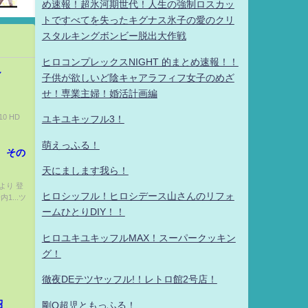
め速報！超氷河期世代！人生の強制ロスカッ
トですべてを失ったキグナス氷子の愛のクリ
スタルキングボンビー脱出大作戦
ヒロコンプレックスNIGHT 的まとめ速報！！
～
子供が欲しいど陰キャアラフィフ女子のめざ
せ！専業主婦！婚活計画編
ーX】
)
0 HD
ユキユキッフル3！
萌えっふる！
 その
天にまします我ら！
戦より 登
ヒロシッフル！ヒロシデース山さんのリフォ
1...ツ
ームひとりDIY！！
ヒロユキユキッフルMAX！スーパークッキン
グ！
徹夜DEテツヤッフル!！レトロ館2号店！
紹
剛Q超児ともっふる！