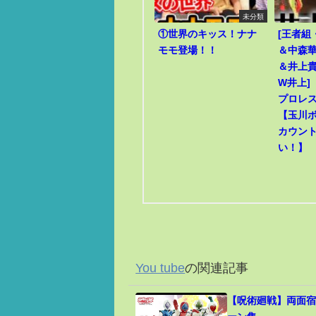
未分類
①世界のキッス！ナナ
[王者組
モモ登場！！
＆中森華
＆井上貴
W井上]
プロレ
【玉川
カウン
い！】
You tube
の関連記事
【呪術廻戦】両面宿