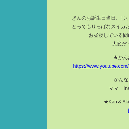
ぎんのお誕生日当日、じ
とってもりっぱなスイカ
お昼寝している間
大変だ
★かん
https://www.youtube.com
かんなI
ママ Ins
★Kan & 