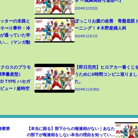
ネ ―風舞高校弓道部―』
2024年12月3日
カッターの末路と
ぽっこりお腹の改善 骨盤底筋
寝そべり事件・冷
ーニング！＃木野産婦人科
生が通っていた学
2024年12月1日
ごい…（マンガ動
 マクロスのプラモ
【即日完売】ヒロアカ一番くじ
（標準量産型）
うために6時間コンビニ巡りまし
RD TYPE ハセガ
た。
ュー / 超時空
2024年11月29日
編考察第
【本当に困る】部下からの報連相がない｜あなた
の部下が報連相をしない本当の理由を知っていま