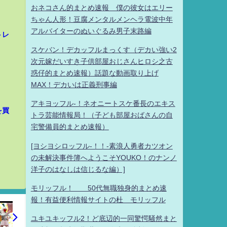
おネコさん的まとめ速報 僕の彼女はエリー
ちゃん人形！豆腐メンタルメンヘラ電波中年
アルバイターのぬいぐるみ男子末路編
トレ
スケバン！デカッフルまっくす（デカい強い2
次元嫁だいすき子供部屋おじさんヒロシ之古
惑仔的まとめ速報）話題な動画取り上げ
MAX！デカいは正義刑事編
アキヨッフル-！ネオニートスケ番長のエキス
を買
トラ芸能情報局！（子ども部屋おばさんの自
宅警備員的まとめ速報）
[ヨシヨシロッフル-！！-素浪人勇者カツオン
の未解決事件簿へようこそYOUKO！のナンノ
洋子のはなしは信じるな編）]
モリッフル！ 50代無職独身的まとめ速
報！有益便利情報サイトの杜 モリッフル
ユキユキッフル2！ど底辺的一同驚愕騒然まと