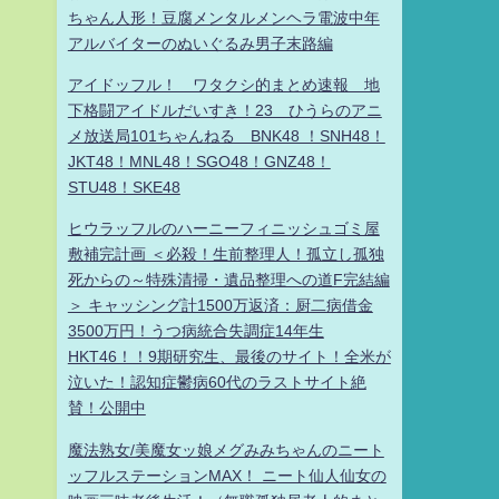
ちゃん人形！豆腐メンタルメンヘラ電波中年
アルバイターのぬいぐるみ男子末路編
アイドッフル！ ワタクシ的まとめ速報 地
下格闘アイドルだいすき！23 ひうらのアニ
メ放送局101ちゃんねる BNK48 ！SNH48！
JKT48！MNL48！SGO48！GNZ48！
STU48！SKE48
ヒウラッフルのハーニーフィニッシュゴミ屋
敷補完計画 ＜必殺！生前整理人！孤立し孤独
死からの～特殊清掃・遺品整理への道F完結編
＞ キャッシング計1500万返済：厨二病借金
3500万円！うつ病統合失調症14年生
HKT46！！9期研究生、最後のサイト！全米が
泣いた！認知症鬱病60代のラストサイト絶
賛！公開中
魔法熟女/美魔女ッ娘メグみみちゃんのニート
ッフルステーションMAX！ ニート仙人仙女の