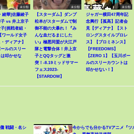
未分類
未分類
未分類
・綾華]佐藤綾子
【スターダム】ダンプ
ジャガー横田47周年記
子 vs 井上京子
松本がスターダムで制
念興行【孤高】記者会
子[挑戦者組・
御不能の大暴れ！『み
見【ディアナ】【スト
【ワールド女子
んな血だるまにした
ロングスタイルプロレ
ス・ディアナ】
い』極悪同盟が大江戸
ス】【プロミネンス】
ボールのスリー
隊と電撃合体！井上京
【FREEDOMS】
トは叩かせな
子とQQタッグと激
【ZERO 1】【玉川ボー
突！-8.19ミッドサマー
ルのスリーカウントは
フェス2023-
叩かせない！】
【STARDOM】
儺 戦闘・名シ
今からでも分かるTVアニメ『ツ