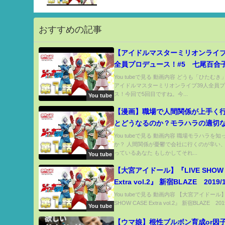
おすすめの記事
【アイドルマスターミリオンライブ
全員プロデュース！#5 七尾百合
たむきに6本目】
You tubeで見る 動画内容 どうも「ひたむき
アイドルマスターミリオンライブ39人全員
ス！今回で5回目ですね。今...
You tube
【漫画】職場で人間関係が上手く
とどうなるのか？モラハラの適切
とは【マンガ動画】
You tubeで見る 動画内容 職場モラハラを
か？ 人間関係が憂鬱で会社に行くのが辛い
っているあなた もしかしてそれ...
You tube
【大宮アイドール】『LIVE SHOW 
Extra vol.2』 新宿BLAZE 2019/1
宮I☆DOLL新体制 初対バンLIVE
You tubeで見る 動画内容 【大宮アイドール】
SHOW CASE Extra vol.2』 新宿BLAZE 2019/
You tube
【ウマ娘】根性ブルボン育成or因