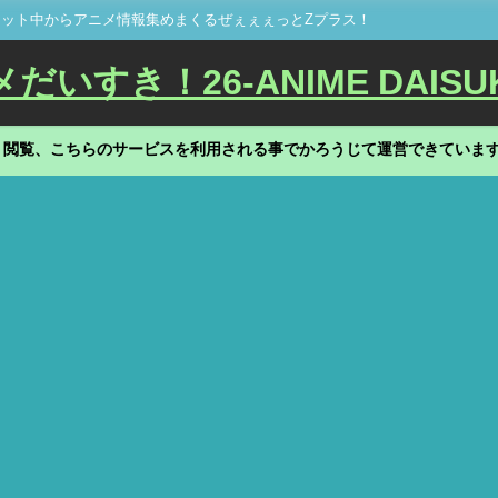
ット中からアニメ情報集めまくるぜぇぇぇっとZプラス！
いすき！26-ANIME DAISU
、閲覧、こちらのサービスを利用される事でかろうじて運営できていま