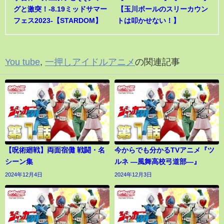
グと激突！-8.19ミッドサマー
【玉川ボールのスリーカウン
フェス2023-【STARDOM】
トは叩かせない！】
You tube
,
一押しアイドルアニメ
の関連記事
【呪術廻戦】両面宿儺 戦闘・名
今からでも分かるTVアニメ『ツ
シーン集
ルネ ―風舞高校弓道部―』
2024年12月4日
2024年12月3日