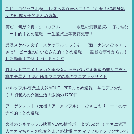
こじ！コジッフル@！-レズっ娘百合ネエ！こじらせ！50独身処
女のBL腐女子的まとめ速報-
何だ！何が？真・シロッフル！！ 永遠の無職童貞- ぼっちな
ニート的まとめ速報！一生童貞上等夜露死苦！
男装スケバン女子！スケッフルまっくす！（新・ナンノひゃくし
きっ!！ビー玉のおいぬさん的まとめ速報） 話題な事件からおも
しろ動画まで取り上げまっくす
ロボットアニメ！メカと美少女キャラだいすき永遠の非リア充・
非モテ星人 ！あらゆるマニアの為のマニアックサイト
ハルッフル-専業主夫的YOUTUBERまとめ速報！キモデブおた
く！初老人の介護生活！激動の1750日
アニゲタレスト（元祖！アニメッフル） ひきこもりニートのオ
ナベ的まとめ速報
火浦のシネマッフル映画NEWS情報ポータブルの杜！オネエ管理
人オカマちゃんの鬼女的まとめ速報!オカマッフルアタックナンバ