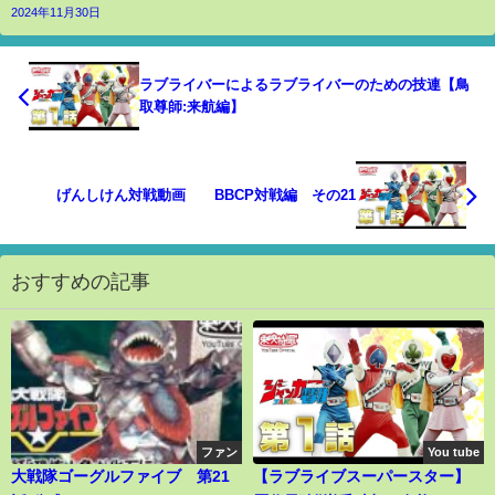
2024年11月30日
ラブライバーによるラブライバーのための技連【鳥
取尊師:来航編】
げんしけん対戦動画 BBCP対戦編 その21
おすすめの記事
ファン
You tube
大戦隊ゴーグルファイブ 第21
【ラブライブスーパースター】