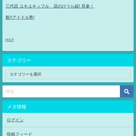
三代目 ユキユキッフル 花のひうら組! 見参！
魁!!アイドル塾!
t112
カテゴリー
メタ情報
ログイン
投稿フィード