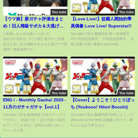
You tube
You tube
【ウマ娘】新ガチャ評価全まと
【Love Live!】從國人開始的學
め！旧人権級サポカ＆大逃げウ
員偶像 Love Live! Superstar!!
マ娘登場！無課金勢やどんな人
1:名無しさん＠お腹いっぱいだ
You tubeで見る 動画内容 唯一支持唐可
2022.05.20(Fri) 【ウマ娘】新ガチャ評価
可!!! 同意的請舉手。 不同意的請舉手。 沒
が引くべきか詳しく解説！メジ
全まとめ！旧人権級サポカ＆大逃げウマ娘
有! 沒有! 沒有! 通過!!! odysee完...
ロパーマー/SSRマチカネフクキ
登場！無課金勢やど...
タル/SSRライスシャワー/最新ガ
チャ【うまむすめ】
You tube
You tube
ENG / - Monthly Gacha! 2020 -
【Cover】ようこそ！ひとりぼっ
11月のガチャガチャ【vol.1】
ち (Youkoso! Hitori Bocchi)
You tubeで見る 動画内容 11月のマンスリ
You tubeで見る 動画内容 NHKにようこそ!
ーガチャ、1回目です！ また月末に2回目
Welcome to the NHK 23歳春に向けて.. 岬
をアップしますね！ 次回もお楽しみに！
ちゃんはまだ来ません...
チャンネル登...