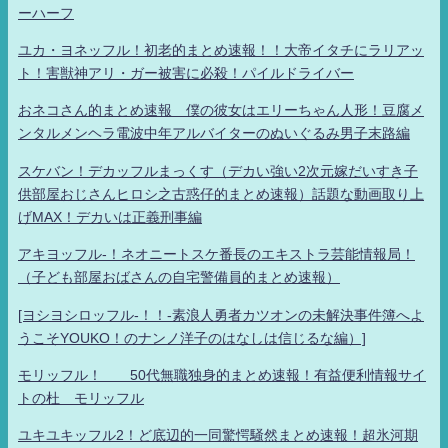
ーハーフ
ユカ・ヨネッフル！初老的まとめ速報！！大帝イタチにラリアッ
ト！害獣神アリ・ガー被害に必殺！パイルドライバー
おネコさん的まとめ速報 僕の彼女はエリーちゃん人形！豆腐メ
ンタルメンヘラ電波中年アルバイターのぬいぐるみ男子末路編
スケバン！デカッフルまっくす（デカい強い2次元嫁だいすき子
供部屋おじさんヒロシ之古惑仔的まとめ速報）話題な動画取り上
げMAX！デカいは正義刑事編
アキヨッフル-！ネオニートスケ番長のエキストラ芸能情報局！
（子ども部屋おばさんの自宅警備員的まとめ速報）
[ヨシヨシロッフル-！！-素浪人勇者カツオンの未解決事件簿へよ
うこそYOUKO！のナンノ洋子のはなしは信じるな編）]
モリッフル！ 50代無職独身的まとめ速報！有益便利情報サイ
トの杜 モリッフル
ユキユキッフル2！ど底辺的一同驚愕騒然まとめ速報！超氷河期