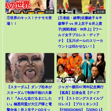
未分類
未分類
①世界のキッス！ナナモモ登
[王者組・綾華]佐藤綾子＆中
場！！
森華子 vs 井上京子＆井上貴
子[挑戦者組・W井上]【ワー
ルド女子プロレス・ディア
ナ】【玉川ボールのスリーカ
ウントは叩かせない！】
未分類
未分類
【スターダム】ダンプ松本が
ジャガー横田47周年記念興行
スターダムで制御不能の大暴
【孤高】記者会見【ディア
れ！『みんな血だるまにした
ナ】【ストロングスタイルプ
い』極悪同盟が大江戸隊と電
ロレス】【プロミネンス】
撃合体！井上京子とQQタッ
【FREEDOMS】【ZERO 1】