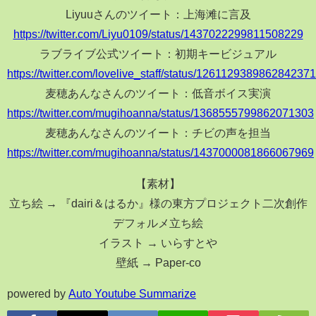
Liyuuさんのツイート：上海滩に言及
https://twitter.com/Liyu0109/status/1437022299811508229
ラブライブ公式ツイート：初期キービジュアル
https://twitter.com/lovelive_staff/status/1261129389862842371
麦穂あんなさんのツイート：低音ボイス実演
https://twitter.com/mugihoanna/status/1368555799862071303
麦穂あんなさんのツイート：チビの声を担当
https://twitter.com/mugihoanna/status/1437000081866067969
【素材】
立ち絵 → 『dairi＆はるか』様の東方プロジェクト二次創作
デフォルメ立ち絵
イラスト → いらすとや
壁紙 → Paper-co
powered by
Auto Youtube Summarize