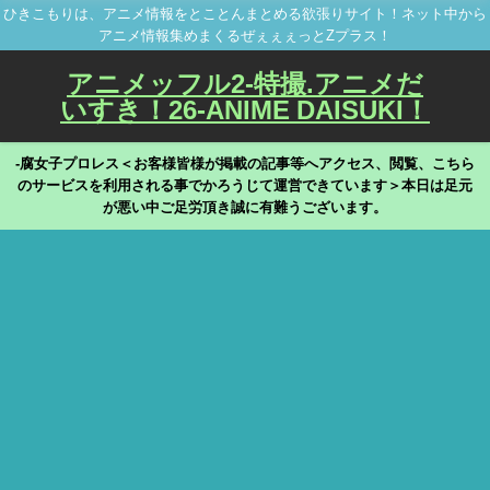
ひきこもりは、アニメ情報をとことんまとめる欲張りサイト！ネット中から
アニメ情報集めまくるぜぇぇぇっとZプラス！
アニメッフル2-特撮.アニメだ
いすき！26-ANIME DAISUKI！
-腐女子プロレス＜お客様皆様が掲載の記事等へアクセス、閲覧、こちら
のサービスを利用される事でかろうじて運営できています＞本日は足元
が悪い中ご足労頂き誠に有難うございます。