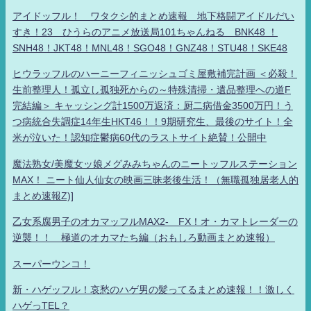
アイドッフル！ ワタクシ的まとめ速報 地下格闘アイドルだい
すき！23 ひうらのアニメ放送局101ちゃんねる BNK48 ！
SNH48！JKT48！MNL48！SGO48！GNZ48！STU48！SKE48
ヒウラッフルのハーニーフィニッシュゴミ屋敷補完計画 ＜必殺！
生前整理人！孤立し孤独死からの～特殊清掃・遺品整理への道F
完結編＞ キャッシング計1500万返済：厨二病借金3500万円！う
つ病統合失調症14年生HKT46！！9期研究生、最後のサイト！全
米が泣いた！認知症鬱病60代のラストサイト絶賛！公開中
魔法熟女/美魔女ッ娘メグみみちゃんのニートッフルステーション
MAX！ ニート仙人仙女の映画三昧老後生活！（無職孤独居老人的
まとめ速報Z)]
乙女系腐男子のオカマッフルMAX2- FX！オ・カマトレーダーの
逆襲！！ 極道のオカマたち編（おもしろ動画まとめ速報）
スーパーウンコ！
新・ハゲッフル！哀愁のハゲ男の髪ってるまとめ速報！！激しく
ハゲっTEL？