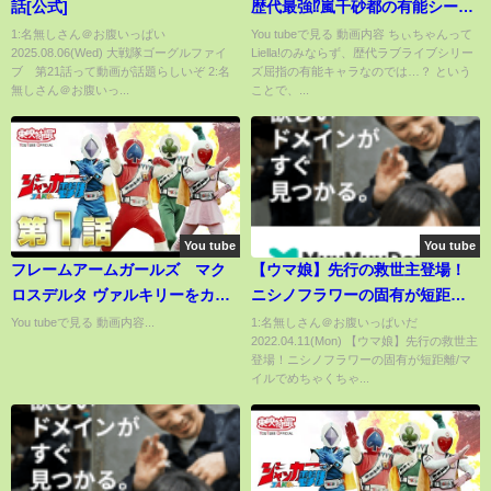
話[公式]
歴代最強⁉︎嵐千砂都の有能シー
ン！７話まで総まとめ！
1:名無しさん＠お腹いっぱい
You tubeで見る 動画内容 ちぃちゃんって
2025.08.06(Wed) 大戦隊ゴーグルファイ
Liella!のみならず、歴代ラブライブシリー
【Liella!解説】
ブ 第21話って動画が話題らしいぞ 2:名
ズ屈指の有能キャラなのでは…？ という
無しさん＠お腹いっ...
ことで、...
You tube
You tube
フレームアームガールズ マク
【ウマ娘】先行の救世主登場！
ロスデルタ ヴァルキリーをカナ
ニシノフラワーの固有が短距離/
メさん風で作る！！part1#プラ
マイルでめちゃくちゃ強い!!真っ
You tubeで見る 動画内容...
1:名無しさん＠お腹いっぱいだ
2022.04.11(Mon) 【ウマ娘】先行の救世主
モデル#マクロスデルタ#カナメ#
向勝負の上位スキルも登場！
登場！ニシノフラワーの固有が短距離/マ
自粛
イルでめちゃくちゃ...