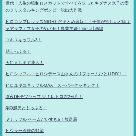
世代！人生の強制ロスカットですべてを失ったキグナス氷子の愛
のクリスタルキングボンビー脱出大作戦
ヒロコンプレックスNIGHT 的まとめ速報！！子供が欲しいど陰キ
ャアラフィフ女子のめざせ！専業主婦！婚活計画編
ユキユキッフル3！
萌えっふる！
天にまします我ら！
ヒロシッフル！ヒロシデース山さんのリフォームひとりDIY！！
ヒロユキユキッフルMAX！スーパークッキング！
徹夜DEテツヤッフル!！レトロ館2号店！
剛Q超児ともっふる！
ヤナッフル ゲームだいすき6！放送局
ヒウラー総統の野望