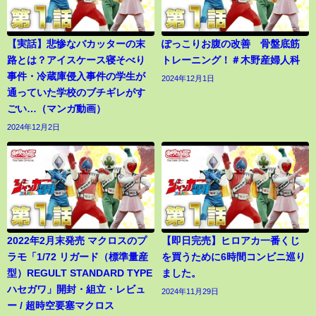
【実話】悲惨なバカッターの末
ぽっこりお腹の改善 骨盤底筋
路とは？アイスケース寝そべり
トレーニング！＃木野産婦人科
事件・冷蔵庫侵入事件の学生が
2024年12月1日
通っていた学校のブチギレがす
ごい…（マンガ動画）
2024年12月2日
2022年2月末発売 マクロスのプ
【即日完売】ヒロアカ一番くじ
ラモ「1/72 リガード（標準量産
を買うために6時間コンビニ巡り
型）REGULT STANDARD TYPE
ました。
ハセガワ」開封・組立・レビュ
2024年11月29日
ー / 超時空要塞マクロス