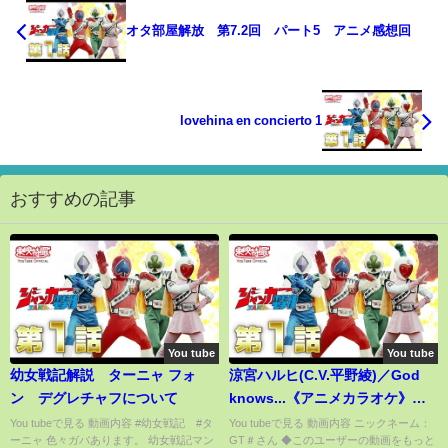
オタ部屋解放 第7.2回 パート5 アニメ感想回
lovehina en concierto 1
おすすめの記事
You tube
You tube
幼女戦記解説 ターニャ フォ
涼宮ハルヒ(C.V.平野綾)／God
ン デグレチャフについて
knows...《アニメカラオケ》
【うたスキ動画】
You tubeで見る 動画内容 #幼女戦記 #タ
You tubeで見る 動画内容 ニックネーム：
ーニャ 色々ガバあります。 幼女戦記マン
GT＃さん ◆このユーザーの動画をもっと