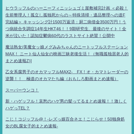
ヒウラッフルのハーニーフィニッシュゴミ屋敷補完計画 ＜必殺！
生前整理人！孤立し孤独死からの～特殊清掃・遺品整理への道F
完結編＞ キャッシング計1500万返済：厨二病借金3500万円！う
つ病統合失調症14年生HKT46！！9期研究生、最後のサイト！全
米が泣いた！認知症鬱病60代のラストサイト絶賛！公開中
魔法熟女/美魔女ッ娘メグみみちゃんのニートッフルステーション
MAX！ ニート仙人仙女の映画三昧老後生活！（無職孤独居老人的
まとめ速報Z)]
乙女系腐男子のオカマッフルMAX2- FX！オ・カマトレーダーの
逆襲！！ 極道のオカマたち編（おもしろ動画まとめ速報）
スーパーウンコ！
新・ハゲッフル！哀愁のハゲ男の髪ってるまとめ速報！！激しく
ハゲっTEL？
こじ！コジッフル@！-レズっ娘百合ネエ！こじらせ！50独身処
女のBL腐女子的まとめ速報-