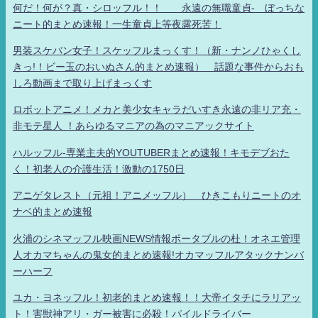
何だ！何が？真・シロッフル！！ 永遠の無職童貞- ぼっちな
ニート的まとめ速報！一生童貞上等夜露死苦！
男装スケバン女子！スケッフルまっくす！（新・ナンノひゃくし
きっ!！ビー玉のおいぬさん的まとめ速報） 話題な事件からおも
しろ動画まで取り上げまっくす
ロボットアニメ！メカと美少女キャラだいすき永遠の非リア充・
非モテ星人 ！あらゆるマニアの為のマニアックサイト
ハルッフル-専業主夫的YOUTUBERまとめ速報！キモデブおた
く！初老人の介護生活！激動の1750日
アニゲタレスト（元祖！アニメッフル） ひきこもりニートのオ
ナベ的まとめ速報
火浦のシネマッフル映画NEWS情報ポータブルの杜！オネエ管理
人オカマちゃんの鬼女的まとめ速報!オカマッフルアタックナンバ
ーハーフ
ユカ・ヨネッフル！初老的まとめ速報！！大帝イタチにラリアッ
ト！害獣神アリ・ガー被害に必殺！パイルドライバー