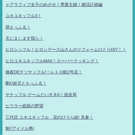
ャアラフィフ女子のめざせ！専業主婦！婚活計画編
ユキユキッフル3！
萌えっふる！
天にまします我ら！
ヒロシッフル！ヒロシデース山さんのリフォームひとりDIY！！
ヒロユキユキッフルMAX！スーパークッキング！
徹夜DEテツヤッフル!！レトロ館2号店！
剛Q超児ともっふる！
ヤナッフル ゲームだいすき6！放送局
ヒウラー総統の野望
三代目 ユキユキッフル 花のひうら組! 見参！
魁!!アイドル塾!