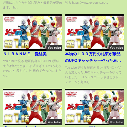
ガ版はこちらから試し読みと最新話が読め
見る https://www.joysound.co...
ます。 ht...
You tube
You tube
ＮＩＢＡＮＭＥ 愛結美
本物の１００万円の札束が景品
のUFOキャッチャーやったみ
You tubeで見る 動画内容 NIBANME/愛結
美 気付いたときには 遅すぎて いつもあな
た！
You tubeで見る 動画内容 水溜りボンドさ
たのこと 考えていた 初めて会ったのは た
んも変わったUFOキャッチャーをやって
っ...
いました！ メントスコーラさせるクレー
ンゲームが超楽し...
You tube
You tube