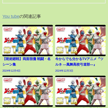
You tube
の関連記事
【呪術廻戦】両面宿儺 戦闘・名
今からでも分かるTVアニメ『ツ
シーン集
ルネ ―風舞高校弓道部―』
2024年12月4日
2024年12月3日