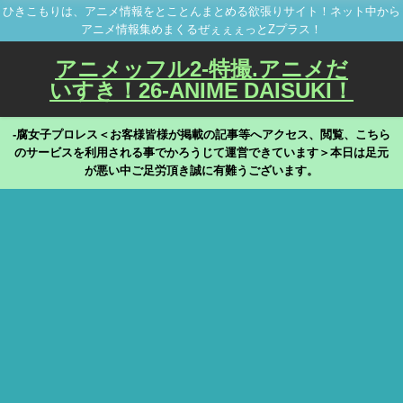
ひきこもりは、アニメ情報をとことんまとめる欲張りサイト！ネット中から
アニメ情報集めまくるぜぇぇぇっとZプラス！
アニメッフル2-特撮.アニメだ
いすき！26-ANIME DAISUKI！
-腐女子プロレス＜お客様皆様が掲載の記事等へアクセス、閲覧、こちら
のサービスを利用される事でかろうじて運営できています＞本日は足元
が悪い中ご足労頂き誠に有難うございます。