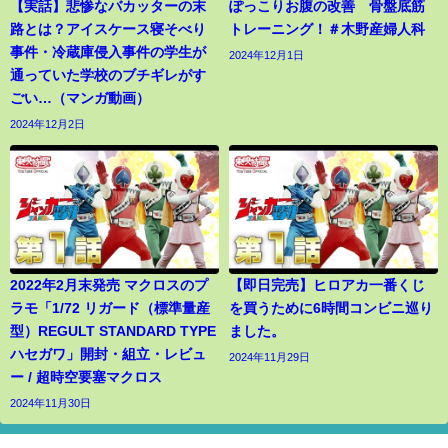
【実話】悲惨なバカッターの末
ぽっこりお腹の改善 骨盤底筋
路とは？アイスケース寝そべり
トレーニング！＃木野産婦人科
事件・冷蔵庫侵入事件の学生が
2024年12月1日
通っていた学校のブチギレがす
ごい…（マンガ動画）
2024年12月2日
2022年2月末発売 マクロスのプ
【即日完売】ヒロアカ一番くじ
ラモ「1/72 リガード（標準量産
を買うために6時間コンビニ巡り
型）REGULT STANDARD TYPE
ました。
ハセガワ」開封・組立・レビュ
2024年11月29日
ー / 超時空要塞マクロス
2024年11月30日