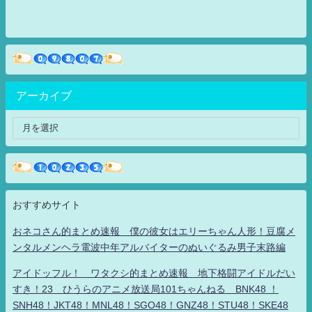
アーカイブ
おすすめサイト
おネコさん的まとめ速報 僕の彼女はエリーちゃん人形！豆腐メ
ンタルメンヘラ電波中年アルバイターのぬいぐるみ男子末路編
アイドッフル！ ワタクシ的まとめ速報 地下格闘アイドルだい
すき！23 ひうらのアニメ放送局101ちゃんねる BNK48 ！
SNH48！JKT48！MNL48！SGO48！GNZ48！STU48！SKE48