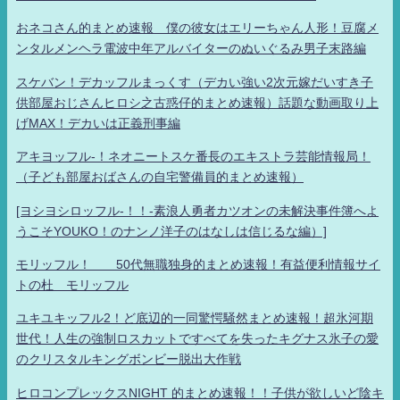
おネコさん的まとめ速報 僕の彼女はエリーちゃん人形！豆腐メ
ンタルメンヘラ電波中年アルバイターのぬいぐるみ男子末路編
スケバン！デカッフルまっくす（デカい強い2次元嫁だいすき子
供部屋おじさんヒロシ之古惑仔的まとめ速報）話題な動画取り上
げMAX！デカいは正義刑事編
アキヨッフル-！ネオニートスケ番長のエキストラ芸能情報局！
（子ども部屋おばさんの自宅警備員的まとめ速報）
[ヨシヨシロッフル-！！-素浪人勇者カツオンの未解決事件簿へよ
うこそYOUKO！のナンノ洋子のはなしは信じるな編）]
モリッフル！ 50代無職独身的まとめ速報！有益便利情報サイ
トの杜 モリッフル
ユキユキッフル2！ど底辺的一同驚愕騒然まとめ速報！超氷河期
世代！人生の強制ロスカットですべてを失ったキグナス氷子の愛
のクリスタルキングボンビー脱出大作戦
ヒロコンプレックスNIGHT 的まとめ速報！！子供が欲しいど陰キ