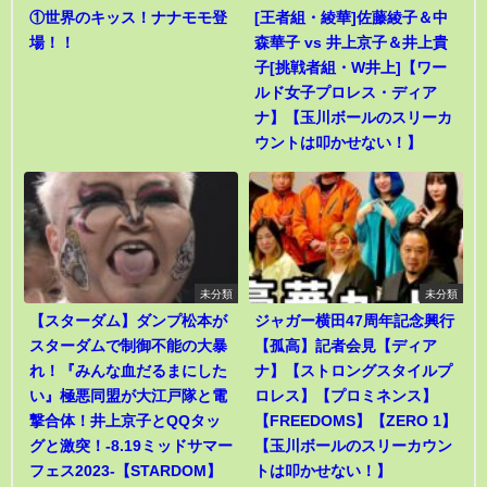
①世界のキッス！ナナモモ登
[王者組・綾華]佐藤綾子＆中
場！！
森華子 vs 井上京子＆井上貴
子[挑戦者組・W井上]【ワー
ルド女子プロレス・ディア
ナ】【玉川ボールのスリーカ
ウントは叩かせない！】
未分類
未分類
【スターダム】ダンプ松本が
ジャガー横田47周年記念興行
スターダムで制御不能の大暴
【孤高】記者会見【ディア
れ！『みんな血だるまにした
ナ】【ストロングスタイルプ
い』極悪同盟が大江戸隊と電
ロレス】【プロミネンス】
撃合体！井上京子とQQタッ
【FREEDOMS】【ZERO 1】
グと激突！-8.19ミッドサマー
【玉川ボールのスリーカウン
フェス2023-【STARDOM】
トは叩かせない！】