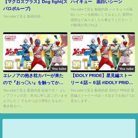
【マクロスプラス】Dog fight(ス
ハイキュー 面白いシーン
パロボループ)
You tubeで見る 動画内容 ハイキューの面
白いシーンを動画にしてみました 質問や
You tubeで見る 動画内容...
感想などありましたら教えてください こ
の動画が良ければ...
You tube
You tube
エレノアの抱き枕カバーが来た
【IDOLY PRIDE】星見編ストー
ので『おっ〇い』を触ってから
リー４話～６話 #IDOLY PRIDE
白テニをやったら...エレノアに呪
#IDOLYPRIDE #アイドリープラ
You tubeで見る 動画内容 松前です！ エレ
You tubeで見る 動画内容 IDOLY PRIDE 星
ノアファンの方、本当に申し訳ございませ
見編ストーリー４話～６話までを続けてお
われた【白猫テニス】
イド #アイプラ #星見編 #星見編
んでした！ でもやっぱり男性たるもの...
見せします...
ストーリー #星見編ストーリー #
抱き枕カバ...
アイドル