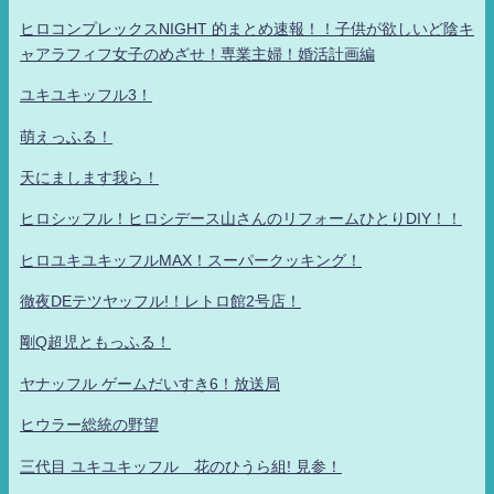
ヒロコンプレックスNIGHT 的まとめ速報！！子供が欲しいど陰キ
ャアラフィフ女子のめざせ！専業主婦！婚活計画編
ユキユキッフル3！
萌えっふる！
天にまします我ら！
ヒロシッフル！ヒロシデース山さんのリフォームひとりDIY！！
ヒロユキユキッフルMAX！スーパークッキング！
徹夜DEテツヤッフル!！レトロ館2号店！
剛Q超児ともっふる！
ヤナッフル ゲームだいすき6！放送局
ヒウラー総統の野望
三代目 ユキユキッフル 花のひうら組! 見参！