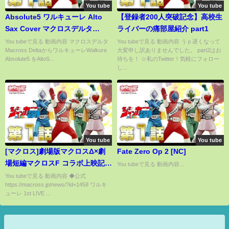
You tube
You tube
Absolute5 ワルキューレ Alto
【登録者200人突破記念】高校生
Sax Cover マクロスデルタ
ライバーの痛部屋紹介 part1
Walkure Macross Delta
You tubeで見る 動画内容 マクロスデルタ
You tubeで見る 動画内容 うｐ遅くなって
Macross DeltaからワルキューレWalkure
大変申し訳ありませんでした。 part2はお
Dictation 耳コピ
Absolute5 をAltoS...
待ちを！ ☆私のTwitter！気軽にフォロー
し...
You tube
You tube
[マクロス]劇場版マクロスΔ×劇
Fate Zero Op 2 [NC]
場短編マクロスF コラボ上映記念
You tubeで見る 動画内容...
「#エアワルキューレ／マクロス
You tubeで見る 動画内容 ◆公式
https://macross.jp/news/?id=1458 ワルキ
Fを 一緒に観よう!!!!!!!」 映画
ューレ 1st LIVE ...
の公開日も発表か！？