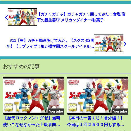
【ガチャガチャ】ガチャガチャ回してみた！食塩/岩
下の新生姜/アメリカンダイナー/駄菓子
#11【👑】ガチャ動画あげてみた。【スクスタ2周
年】【ラブライブ！虹が咲学園スクールアイドル同
好会】
おすすめの記事
You tube
You tube
【歴代ロックマンエグゼ】当時
【本日の一番くじ！番外編！】
使いこなせなかった上級者向け
今日は１回２５００円もするオ