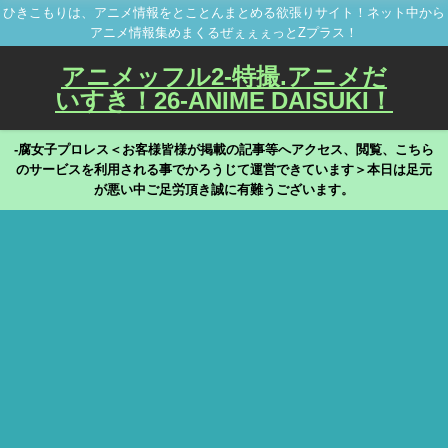
ひきこもりは、アニメ情報をとことんまとめる欲張りサイト！ネット中から
アニメ情報集めまくるぜぇぇぇっとZプラス！
アニメッフル2-特撮.アニメだ
いすき！26-ANIME DAISUKI！
-腐女子プロレス＜お客様皆様が掲載の記事等へアクセス、閲覧、こちら
のサービスを利用される事でかろうじて運営できています＞本日は足元
が悪い中ご足労頂き誠に有難うございます。