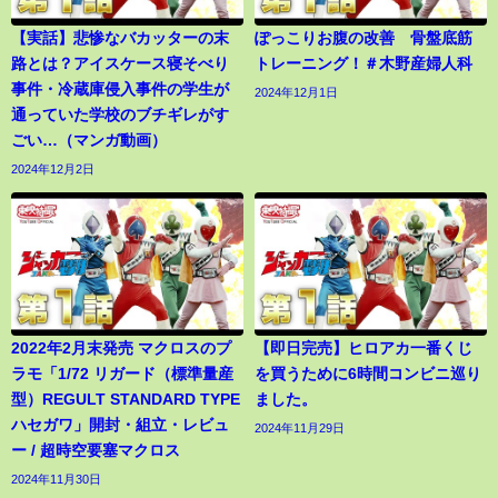
【実話】悲惨なバカッターの末
ぽっこりお腹の改善 骨盤底筋
路とは？アイスケース寝そべり
トレーニング！＃木野産婦人科
事件・冷蔵庫侵入事件の学生が
2024年12月1日
通っていた学校のブチギレがす
ごい…（マンガ動画）
2024年12月2日
2022年2月末発売 マクロスのプ
【即日完売】ヒロアカ一番くじ
ラモ「1/72 リガード（標準量産
を買うために6時間コンビニ巡り
型）REGULT STANDARD TYPE
ました。
ハセガワ」開封・組立・レビュ
2024年11月29日
ー / 超時空要塞マクロス
2024年11月30日