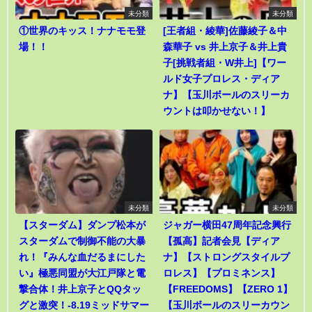
未分類
未分類
①世界のキッス！ナナモモ登
[王者組・綾華]佐藤綾子＆中
場！！
森華子 vs 井上京子＆井上貴
子[挑戦者組・W井上]【ワー
ルド女子プロレス・ディア
ナ】【玉川ボールのスリーカ
ウントは叩かせない！】
未分類
未分類
【スターダム】ダンプ松本が
ジャガー横田47周年記念興行
スターダムで制御不能の大暴
【孤高】記者会見【ディア
れ！『みんな血だるまにした
ナ】【ストロングスタイルプ
い』極悪同盟が大江戸隊と電
ロレス】【プロミネンス】
撃合体！井上京子とQQタッ
【FREEDOMS】【ZERO 1】
グと激突！-8.19ミッドサマー
【玉川ボールのスリーカウン