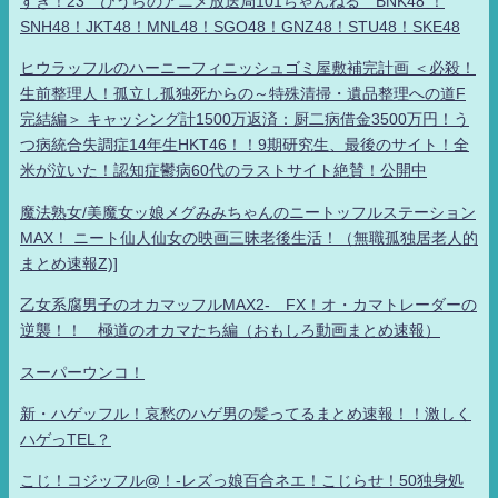
すき！23 ひうらのアニメ放送局101ちゃんねる BNK48 ！
SNH48！JKT48！MNL48！SGO48！GNZ48！STU48！SKE48
ヒウラッフルのハーニーフィニッシュゴミ屋敷補完計画 ＜必殺！
生前整理人！孤立し孤独死からの～特殊清掃・遺品整理への道F
完結編＞ キャッシング計1500万返済：厨二病借金3500万円！う
つ病統合失調症14年生HKT46！！9期研究生、最後のサイト！全
米が泣いた！認知症鬱病60代のラストサイト絶賛！公開中
魔法熟女/美魔女ッ娘メグみみちゃんのニートッフルステーション
MAX！ ニート仙人仙女の映画三昧老後生活！（無職孤独居老人的
まとめ速報Z)]
乙女系腐男子のオカマッフルMAX2- FX！オ・カマトレーダーの
逆襲！！ 極道のオカマたち編（おもしろ動画まとめ速報）
スーパーウンコ！
新・ハゲッフル！哀愁のハゲ男の髪ってるまとめ速報！！激しく
ハゲっTEL？
こじ！コジッフル@！-レズっ娘百合ネエ！こじらせ！50独身処