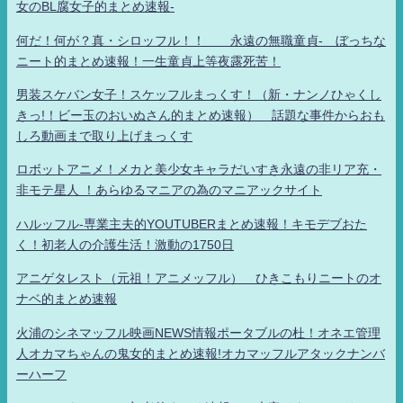
女のBL腐女子的まとめ速報-
何だ！何が？真・シロッフル！！ 永遠の無職童貞- ぼっちな
ニート的まとめ速報！一生童貞上等夜露死苦！
男装スケバン女子！スケッフルまっくす！（新・ナンノひゃくし
きっ!！ビー玉のおいぬさん的まとめ速報） 話題な事件からおも
しろ動画まで取り上げまっくす
ロボットアニメ！メカと美少女キャラだいすき永遠の非リア充・
非モテ星人 ！あらゆるマニアの為のマニアックサイト
ハルッフル-専業主夫的YOUTUBERまとめ速報！キモデブおた
く！初老人の介護生活！激動の1750日
アニゲタレスト（元祖！アニメッフル） ひきこもりニートのオ
ナベ的まとめ速報
火浦のシネマッフル映画NEWS情報ポータブルの杜！オネエ管理
人オカマちゃんの鬼女的まとめ速報!オカマッフルアタックナンバ
ーハーフ