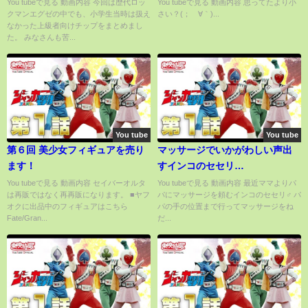
チップ8選
ンラインくじARくじ アタルス
You tubeで見る 動画内容 今回は歴代ロッ
You tubeで見る 動画内容 思ってたより小
クマンエグゼの中でも、小学生当時は扱え
さい？(；´∀｀)...
「艦隊これくしょん -艦これ-
なかった上級者向けチップをまとめまし
「おめかし艦娘と装備の妖精さ
た。 みなさんも苦...
ん」を紹介するぞ！
You tube
You tube
第６回 美少女フィギュアを売り
マッサージでいかがわしい声出
ます！
すインコのセセリ
♂【CHOIWARU INKO】
You tubeで見る 動画内容 セイバーオルタ
You tubeで見る 動画内容 最近ママよりパ
は再販ではなく再再販になります。 ■ヤフ
パにマッサージを頼むインコのセセリ♂ パ
オクに出品中のフィギュアはこちら
パの手の位置まで行ってマッサージをね
Fate/Gran...
だ...