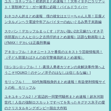
ユカ・ヨネッフル！初老的まとめ速報！！大帝イタチにラリアッ
ト！害獣神アリ・ガー被害に必殺！パイルドライバー
おネコさん的まとめ速報 僕の彼女はエリーちゃん人形！豆腐メ
ンタルメンヘラ電波中年アルバイターのぬいぐるみ男子末路編
スケバン！デカッフルまっくす（デカい強い2次元嫁だいすき子
供部屋おじさんヒロシ之古惑仔的まとめ速報）話題な動画取り上
げMAX！デカいは正義刑事編
アキヨッフル-！ネオニートスケ番長のエキストラ芸能情報局！
（子ども部屋おばさんの自宅警備員的まとめ速報）
[ヨシヨシロッフル-！！-素浪人勇者カツオンの未解決事件簿へよ
うこそYOUKO！のナンノ洋子のはなしは信じるな編）]
モリッフル！ 50代無職独身的まとめ速報！有益便利情報サイ
トの杜 モリッフル
ユキユキッフル2！ど底辺的一同驚愕騒然まとめ速報！超氷河期
世代！人生の強制ロスカットですべてを失ったキグナス氷子の愛
のクリスタルキングボンビー脱出大作戦