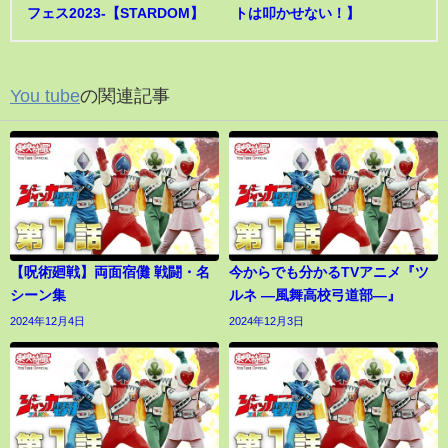
フェス2023-【STARDOM】
トは叩かせない！】
You tube
の関連記事
【呪術廻戦】両面宿儺 戦闘・名
今からでも分かるTVアニメ『ツ
シーン集
ルネ ―風舞高校弓道部―』
2024年12月4日
2024年12月3日