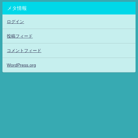
メタ情報
ログイン
投稿フィード
コメントフィード
WordPress.org
アニメッフル2-特撮.アニメだいすき！26-ANIME DAISUKI！ All Rights
Reserved.