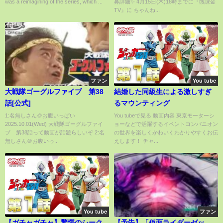
was a reimagining of the series, which ...
募詳細✨ 4月15日(木)18時までに『微課金
レゼント緊急追加✨
TV』に ちゃんね...
ファン
You tube
大戦隊ゴーグルファイブ 第38
結婚した同級生による激しすぎ
話[公式]
るマウンティング
1:名無しさん＠お腹いっぱい
You tubeで見る 動画内容 東京モーターシ
2025.10.01(Wed) 大戦隊ゴーグルファイ
ョーなどで活躍するイベントコンパニオン
ブ 第38話って動画が話題らしいぞ 2:名
の世界を楽しくかわいくわかりやすくお伝
無しさん＠お腹いっ...
えします！ チャ...
You tube
ファン
【ガチャガチャ】驚愕のシーク
【予告】「仮面ライダーゼッ