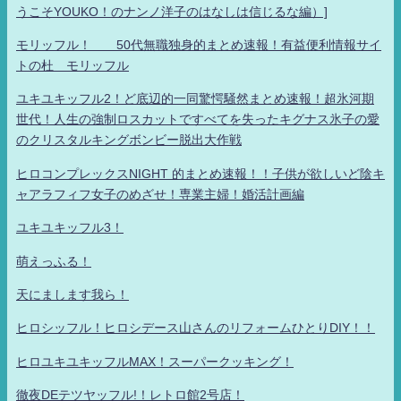
うこそYOUKO！のナンノ洋子のはなしは信じるな編）]
モリッフル！ 50代無職独身的まとめ速報！有益便利情報サイ
トの杜 モリッフル
ユキユキッフル2！ど底辺的一同驚愕騒然まとめ速報！超氷河期
世代！人生の強制ロスカットですべてを失ったキグナス氷子の愛
のクリスタルキングボンビー脱出大作戦
ヒロコンプレックスNIGHT 的まとめ速報！！子供が欲しいど陰キ
ャアラフィフ女子のめざせ！専業主婦！婚活計画編
ユキユキッフル3！
萌えっふる！
天にまします我ら！
ヒロシッフル！ヒロシデース山さんのリフォームひとりDIY！！
ヒロユキユキッフルMAX！スーパークッキング！
徹夜DEテツヤッフル!！レトロ館2号店！