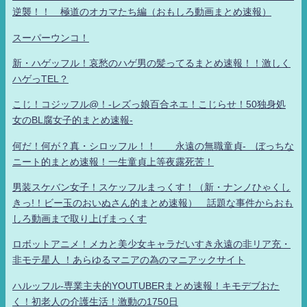
逆襲！！ 極道のオカマたち編（おもしろ動画まとめ速報）
スーパーウンコ！
新・ハゲッフル！哀愁のハゲ男の髪ってるまとめ速報！！激しく
ハゲっTEL？
こじ！コジッフル@！-レズっ娘百合ネエ！こじらせ！50独身処
女のBL腐女子的まとめ速報-
何だ！何が？真・シロッフル！！ 永遠の無職童貞- ぼっちな
ニート的まとめ速報！一生童貞上等夜露死苦！
男装スケバン女子！スケッフルまっくす！（新・ナンノひゃくし
きっ!！ビー玉のおいぬさん的まとめ速報） 話題な事件からおも
しろ動画まで取り上げまっくす
ロボットアニメ！メカと美少女キャラだいすき永遠の非リア充・
非モテ星人 ！あらゆるマニアの為のマニアックサイト
ハルッフル-専業主夫的YOUTUBERまとめ速報！キモデブおた
く！初老人の介護生活！激動の1750日