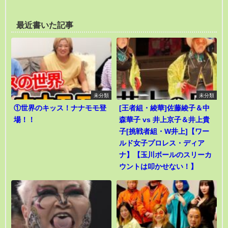
最近書いた記事
未分類
未分類
①世界のキッス！ナナモモ登
[王者組・綾華]佐藤綾子＆中
場！！
森華子 vs 井上京子＆井上貴
子[挑戦者組・W井上]【ワー
ルド女子プロレス・ディア
ナ】【玉川ボールのスリーカ
ウントは叩かせない！】