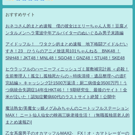
おすすめサイト
おネコさん的まとめ速報 僕の彼女はエリーちゃん人形！豆腐メ
ンタルメンヘラ電波中年アルバイターのぬいぐるみ男子末路編
アイドッフル！ ワタクシ的まとめ速報 地下格闘アイドルだい
すき！23 ひうらのアニメ放送局101ちゃんねる BNK48 ！
SNH48！JKT48！MNL48！SGO48！GNZ48！STU48！SKE48
ヒウラッフルのハーニーフィニッシュゴミ屋敷補完計画 ＜必殺！
生前整理人！孤立し孤独死からの～特殊清掃・遺品整理への道F
完結編＞ キャッシング計1500万返済：厨二病借金3500万円！う
つ病統合失調症14年生HKT46！！9期研究生、最後のサイト！全
米が泣いた！認知症鬱病60代のラストサイト絶賛！公開中
魔法熟女/美魔女ッ娘メグみみちゃんのニートッフルステーション
MAX！ ニート仙人仙女の映画三昧老後生活！（無職孤独居老人的
まとめ速報Z)]
乙女系腐男子のオカマッフルMAX2- FX！オ・カマトレーダーの