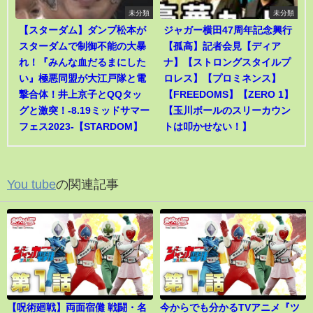
未分類
未分類
【スターダム】ダンプ松本が
ジャガー横田47周年記念興行
スターダムで制御不能の大暴
【孤高】記者会見【ディア
れ！『みんな血だるまにした
ナ】【ストロングスタイルプ
い』極悪同盟が大江戸隊と電
ロレス】【プロミネンス】
撃合体！井上京子とQQタッ
【FREEDOMS】【ZERO 1】
グと激突！-8.19ミッドサマー
【玉川ボールのスリーカウン
フェス2023-【STARDOM】
トは叩かせない！】
You tube
の関連記事
【呪術廻戦】両面宿儺 戦闘・名
今からでも分かるTVアニメ『ツ