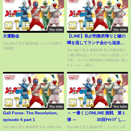
You tube
You tube
大運動会
【LINE】私が刑務所帰りと嘘の
噂を流してランチ会から追放し
You tubeで見る 動画内容 ニャンだ光線で
大興奮!!...
たママ友「ついでに校内放送で
You tubeで見る 動画内容 私が刑務所帰り
と嘘の噂を流してランチ会から追放したマ
全校生徒に教えたよ～ｗ」→私
マ友「ついでに校内放送で全校生徒に教え
が警察官だと伝えたら反応が笑
たよ～ｗ」→私が...
えるｗ
You tube
You tube
Gall Force- The Revolution,
～ 一番くじONLINE 挑戦 第１
episode 4 part 1
弾 ～ 30回ﾁｬﾚﾝｼﾞした
ら…まさかの展開に💦 更にプ
You tubeで見る 動画内容 This 1996 OVA
You tubeで見る 動画内容 ✨プレゼント応