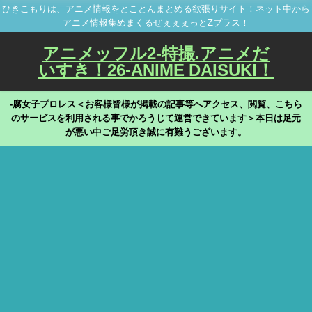
ひきこもりは、アニメ情報をとことんまとめる欲張りサイト！ネット中から
アニメ情報集めまくるぜぇぇぇっとZプラス！
アニメッフル2-特撮.アニメだ
いすき！26-ANIME DAISUKI！
-腐女子プロレス＜お客様皆様が掲載の記事等へアクセス、閲覧、こちら
のサービスを利用される事でかろうじて運営できています＞本日は足元
が悪い中ご足労頂き誠に有難うございます。