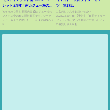
レット全5種『南カジュー海のい
ツ」第27話
きもの』全10種 開封レビュー
You tubeで見る 動画内容 南カジュー海の
1:名無しさん＠お腹いっぱい
いきもの全10種の開封動画です。シーク
2026.03.20(Fri) 【予告】「仮面ライダー
Capsule Toys【おもちゃ】タマ
レット多くて感動した・・泣 ★↓twitter↓☆
ゼッツ」第27話って動画が話題らしいぞ
ネゲソがマジやばすぎる
h...
2:名無しさん＠お...