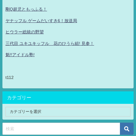
剛Q超児ともっふる！
ヤナッフル ゲームだいすき6！放送局
ヒウラー総統の野望
三代目 ユキユキッフル 花のひうら組! 見参！
魁!!アイドル塾!
t112
カテゴリー