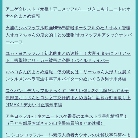
アニゲタレスト（元祖！アニメッフル） ひきこもりニートのオ
ナベ的まとめ速報
火浦のシネマッフル映画NEWS情報ポータブルの杜！オネエ管理
人オカマちゃんの鬼女的まとめ速報!オカマッフルアタックナンバ
ーハーフ
ユカ・ヨネッフル！初老的まとめ速報！！大帝イタチにラリアッ
ト！害獣神アリ・ガー被害に必殺！パイルドライバー
おネコさん的まとめ速報 僕の彼女はエリーちゃん人形！豆腐メ
ンタルメンヘラ電波中年アルバイターのぬいぐるみ男子末路編
スケバン！デカッフルまっくす（デカい強い2次元嫁だいすき子
供部屋おじさんヒロシ之古惑仔的まとめ速報）話題な動画取り上
げMAX！デカいは正義刑事編
アキヨッフル-！ネオニートスケ番長のエキストラ芸能情報局！
（子ども部屋おばさんの自宅警備員的まとめ速報）
[ヨシヨシロッフル-！！-素浪人勇者カツオンの未解決事件簿へよ