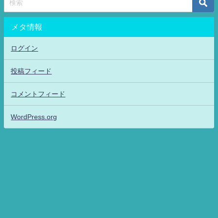
メタ情報
ログイン
投稿フィード
コメントフィード
WordPress.org
アニメッフル2-特撮.アニメだいすき！26-ANIME DAISUKI！ All Rights