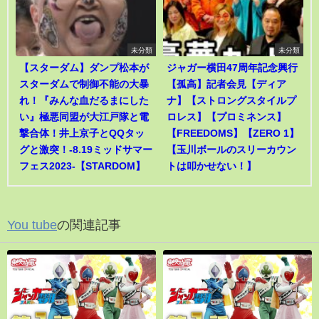
未分類
未分類
【スターダム】ダンプ松本が
ジャガー横田47周年記念興行
スターダムで制御不能の大暴
【孤高】記者会見【ディア
れ！『みんな血だるまにした
ナ】【ストロングスタイルプ
い』極悪同盟が大江戸隊と電
ロレス】【プロミネンス】
撃合体！井上京子とQQタッ
【FREEDOMS】【ZERO 1】
グと激突！-8.19ミッドサマー
【玉川ボールのスリーカウン
フェス2023-【STARDOM】
トは叩かせない！】
You tube
の関連記事