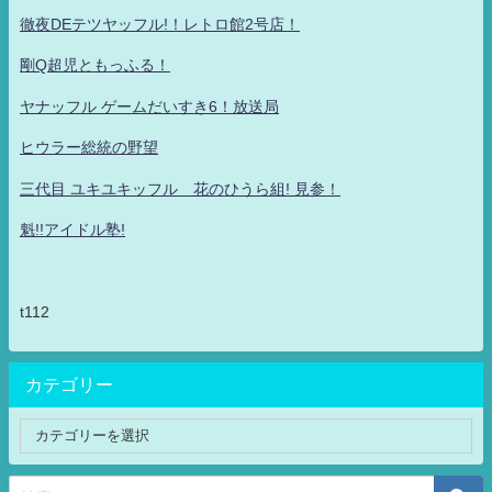
徹夜DEテツヤッフル!！レトロ館2号店！
剛Q超児ともっふる！
ヤナッフル ゲームだいすき6！放送局
ヒウラー総統の野望
三代目 ユキユキッフル 花のひうら組! 見参！
魁!!アイドル塾!
t112
カテゴリー