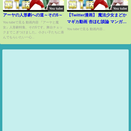
You tube
You tube
アーヤの人形劇への道～その5～
【Twitter漫画】 魔法少女まどか
マギカ動画 杏ほむ談論 マンガ動
You tubeで見る 動画内容 『アーヤと魔
女』人形劇特集、その5です。舞台チェッ
画
You tubeで見る 動画内容...
クまでこぎつけました。小さい子たちに喜
んでもらいたい一心...