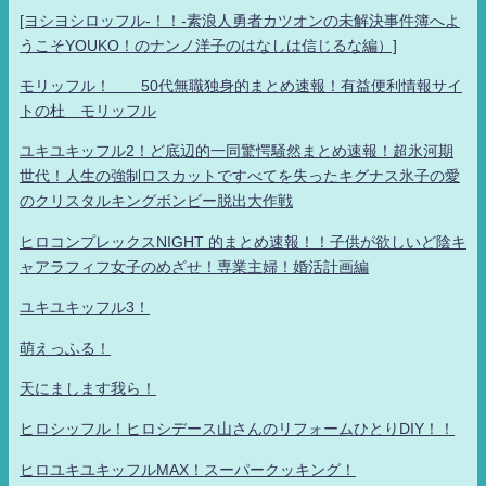
[ヨシヨシロッフル-！！-素浪人勇者カツオンの未解決事件簿へよ
うこそYOUKO！のナンノ洋子のはなしは信じるな編）]
モリッフル！ 50代無職独身的まとめ速報！有益便利情報サイ
トの杜 モリッフル
ユキユキッフル2！ど底辺的一同驚愕騒然まとめ速報！超氷河期
世代！人生の強制ロスカットですべてを失ったキグナス氷子の愛
のクリスタルキングボンビー脱出大作戦
ヒロコンプレックスNIGHT 的まとめ速報！！子供が欲しいど陰キ
ャアラフィフ女子のめざせ！専業主婦！婚活計画編
ユキユキッフル3！
萌えっふる！
天にまします我ら！
ヒロシッフル！ヒロシデース山さんのリフォームひとりDIY！！
ヒロユキユキッフルMAX！スーパークッキング！