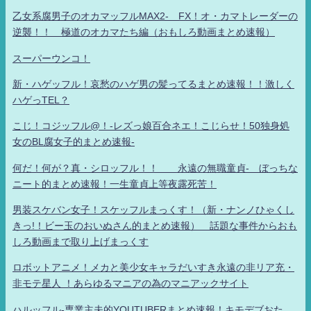
乙女系腐男子のオカマッフルMAX2- FX！オ・カマトレーダーの
逆襲！！ 極道のオカマたち編（おもしろ動画まとめ速報）
スーパーウンコ！
新・ハゲッフル！哀愁のハゲ男の髪ってるまとめ速報！！激しく
ハゲっTEL？
こじ！コジッフル@！-レズっ娘百合ネエ！こじらせ！50独身処
女のBL腐女子的まとめ速報-
何だ！何が？真・シロッフル！！ 永遠の無職童貞- ぼっちな
ニート的まとめ速報！一生童貞上等夜露死苦！
男装スケバン女子！スケッフルまっくす！（新・ナンノひゃくし
きっ!！ビー玉のおいぬさん的まとめ速報） 話題な事件からおも
しろ動画まで取り上げまっくす
ロボットアニメ！メカと美少女キャラだいすき永遠の非リア充・
非モテ星人 ！あらゆるマニアの為のマニアックサイト
ハルッフル-専業主夫的YOUTUBERまとめ速報！キモデブおた