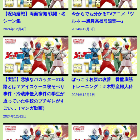
【呪術廻戦】両面宿儺 戦闘・名
今からでも分かるTVアニメ『ツ
シーン集
ルネ ―風舞高校弓道部―』
2024年12月4日
2024年12月3日
【実話】悲惨なバカッターの末
ぽっこりお腹の改善 骨盤底筋
路とは？アイスケース寝そべり
トレーニング！＃木野産婦人科
事件・冷蔵庫侵入事件の学生が
2024年12月1日
通っていた学校のブチギレがす
ごい…（マンガ動画）
2024年12月2日