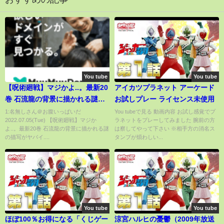
You tube
You tube
【呪術廻戦】マジかよ..。最新20
アイカツプラネット アーケード
巻 石流龍の背景に描かれる謎の
お試しプレー ライセンス未使用
描写がヤバイ..。(呪術20巻)【※
1:名無しさん＠お腹いっぱいだ
You tubeで見る 動画内容 お試し感覚でプ
2022.07.05(Tue) 【呪術廻戦】マジか
ラネットをプレーしてみました 腕前の方
ネタバレ考察注意】
よ..。最新20巻 石流龍の背景に描かれる謎
は察してやって下さい ※相手方の消名ス
の描写がヤバイ....
タンプが煩わしい...
You tube
You tube
ほぼ100％お得になる「くじゲー
涼宮ハルヒの憂鬱（2009年放送