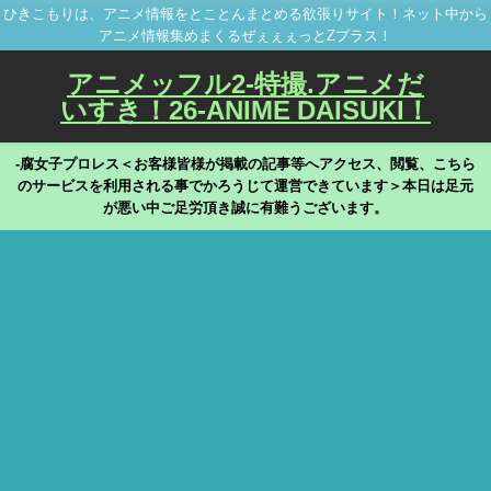
ひきこもりは、アニメ情報をとことんまとめる欲張りサイト！ネット中から
アニメ情報集めまくるぜぇぇぇっとZプラス！
アニメッフル2-特撮.アニメだ
いすき！26-ANIME DAISUKI！
-腐女子プロレス＜お客様皆様が掲載の記事等へアクセス、閲覧、こちら
のサービスを利用される事でかろうじて運営できています＞本日は足元
が悪い中ご足労頂き誠に有難うございます。