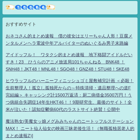
おすすめサイト
おネコさん的まとめ速報 僕の彼女はエリーちゃん人形！豆腐メ
ンタルメンヘラ電波中年アルバイターのぬいぐるみ男子末路編
アイドッフル！ ワタクシ的まとめ速報 地下格闘アイドルだい
すき！23 ひうらのアニメ放送局101ちゃんねる BNK48 ！
SNH48！JKT48！MNL48！SGO48！GNZ48！STU48！SKE48
ヒウラッフルのハーニーフィニッシュゴミ屋敷補完計画 ＜必殺！
生前整理人！孤立し孤独死からの～特殊清掃・遺品整理への道F
完結編＞ キャッシング計1500万返済：厨二病借金3500万円！う
つ病統合失調症14年生HKT46！！9期研究生、最後のサイト！全
米が泣いた！認知症鬱病60代のラストサイト絶賛！公開中
魔法熟女/美魔女ッ娘メグみみちゃんのニートッフルステーション
MAX！ ニート仙人仙女の映画三昧老後生活！（無職孤独居老人的
まとめ速報Z)]