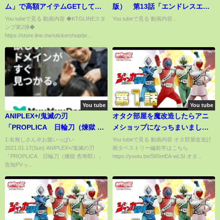
ム」で高額アイテムGETしてや
版） 第13話「エンドレスエイ
るｗｗ【クレーンゲーム】
トII」
You tubeで見る 動画内容 ◆KTGLINEスタ
You tubeで見る 動画内容...
ンプ第2弾◆
https://store.line.me/stickershop/pr...
You tube
You tube
ANIPLEX+/鬼滅の刃
オタク部屋を魔改造したらアニ
「PROPLICA 日輪刀（煉獄 杏
メショップになっちまいました
寿郎）」告知PV
ｗｗｗ【オタ部屋改造計画】
1:名無しさん＠お腹いっぱい
You tubeで見る 動画内容 オタ部屋改造計
2021.01.17(Sun) ANIPLEX+/鬼滅の刃
画タペストリー編前半はこちら
【タペストリー編 後半】
「PROPLICA 日輪刀（煉獄 杏寿郎）」
https://youtu.be/S65mEA-wLSI オタ...
告知PVっ...