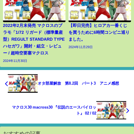
2022年2月末発売 マクロスのプ
【即日完売】ヒロアカ一番くじ
ラモ「1/72 リガード（標準量産
を買うために6時間コンビニ巡り
型）REGULT STANDARD TYPE
ました。
ハセガワ」開封・組立・レビュ
2024年11月29日
ー / 超時空要塞マクロス
2024年11月30日
オタ部屋解放 第8.2回 パート3 アニメ感想
マクロス30 macross30 『伝説のエースパイロッ
ト』 02 / 02
おすすめの記事