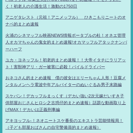
く！初老人の介護生活！激動の1750日
アニゲタレスト（元祖！アニメッフル） ひきこもりニートのオ
ナベ的まとめ速報
火浦のシネマッフル映画NEWS情報ポータブルの杜！オネエ管理
人オカマちゃんの鬼女的まとめ速報!オカマッフルアタックナンバ
ーハーフ
ユカ・ヨネッフル！初老的まとめ速報！！大帝イタチにラリアッ
ト！害獣神アリ・ガー被害に必殺！パイルドライバー
おネコさん的まとめ速報 僕の彼女はエリーちゃん人形！豆腐メ
ンタルメンヘラ電波中年アルバイターのぬいぐるみ男子末路編
スケバン！デカッフルまっくす（デカい強い2次元嫁だいすき子
供部屋おじさんヒロシ之古惑仔的まとめ速報）話題な動画取り上
げMAX！デカいは正義刑事編
アキヨッフル-！ネオニートスケ番長のエキストラ芸能情報局！
（子ども部屋おばさんの自宅警備員的まとめ速報）