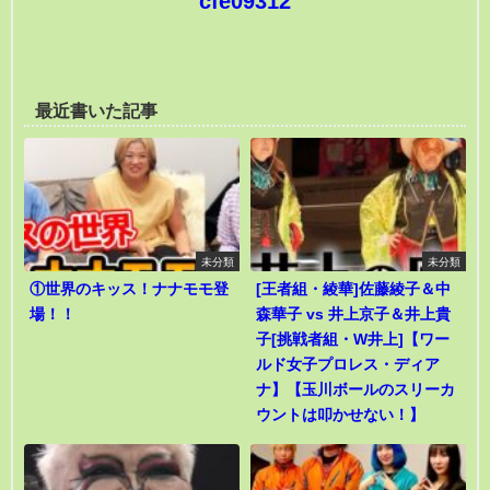
cfe09312
最近書いた記事
未分類
未分類
①世界のキッス！ナナモモ登
[王者組・綾華]佐藤綾子＆中
場！！
森華子 vs 井上京子＆井上貴
子[挑戦者組・W井上]【ワー
ルド女子プロレス・ディア
ナ】【玉川ボールのスリーカ
ウントは叩かせない！】