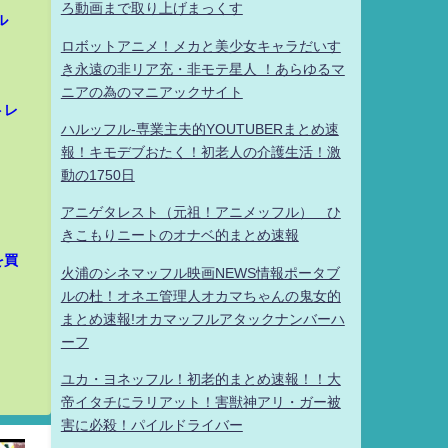
ろ動画まで取り上げまっくす
ル
ロボットアニメ！メカと美少女キャラだいす
き永遠の非リア充・非モテ星人 ！あらゆるマ
ニアの為のマニアックサイト
トレ
ハルッフル-専業主夫的YOUTUBERまとめ速
報！キモデブおたく！初老人の介護生活！激
動の1750日
アニゲタレスト（元祖！アニメッフル） ひ
きこもりニートのオナベ的まとめ速報
を買
火浦のシネマッフル映画NEWS情報ポータブ
ルの杜！オネエ管理人オカマちゃんの鬼女的
まとめ速報!オカマッフルアタックナンバーハ
ーフ
ユカ・ヨネッフル！初老的まとめ速報！！大
帝イタチにラリアット！害獣神アリ・ガー被
害に必殺！パイルドライバー