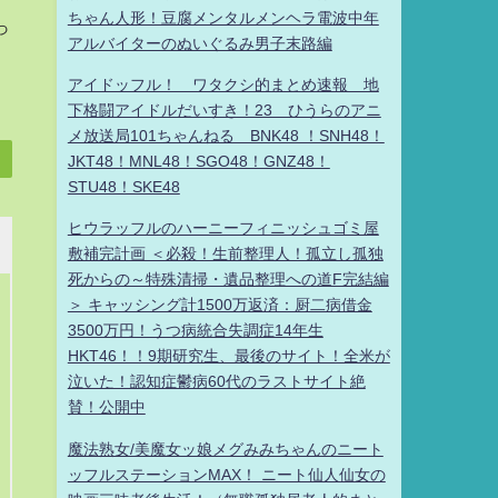
ちゃん人形！豆腐メンタルメンヘラ電波中年
っ
アルバイターのぬいぐるみ男子末路編
アイドッフル！ ワタクシ的まとめ速報 地
下格闘アイドルだいすき！23 ひうらのアニ
メ放送局101ちゃんねる BNK48 ！SNH48！
JKT48！MNL48！SGO48！GNZ48！
STU48！SKE48
ヒウラッフルのハーニーフィニッシュゴミ屋
敷補完計画 ＜必殺！生前整理人！孤立し孤独
死からの～特殊清掃・遺品整理への道F完結編
＞ キャッシング計1500万返済：厨二病借金
3500万円！うつ病統合失調症14年生
HKT46！！9期研究生、最後のサイト！全米が
泣いた！認知症鬱病60代のラストサイト絶
賛！公開中
魔法熟女/美魔女ッ娘メグみみちゃんのニート
ッフルステーションMAX！ ニート仙人仙女の