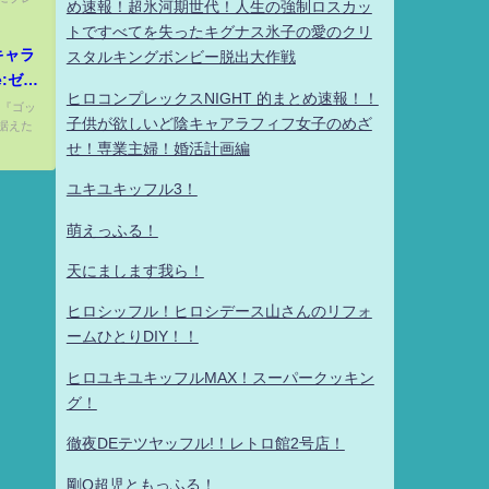
め速報！超氷河期世代！人生の強制ロスカッ
トですべてを失ったキグナス氷子の愛のクリ
キャラ
スタルキングボンビー脱出大作戦
:ゼロ
ヒロコンプレックスNIGHT 的まとめ速報！！
ies
ク『ゴッ
子供が欲しいど陰キャアラフィフ女子のめざ
据えた
せ！専業主婦！婚活計画編
ユキユキッフル3！
萌えっふる！
天にまします我ら！
ヒロシッフル！ヒロシデース山さんのリフォ
ームひとりDIY！！
ヒロユキユキッフルMAX！スーパークッキン
グ！
徹夜DEテツヤッフル!！レトロ館2号店！
剛Q超児ともっふる！