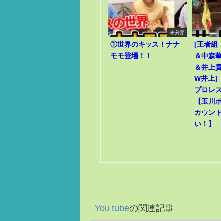
未分類
①世界のキッス！ナナ
[王者組
モモ登場！！
＆中森華
＆井上貴
W井上]
プロレ
【玉川
カウン
い！】
You tube
の関連記事