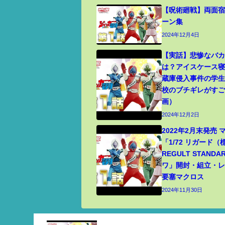
【呪術廻戦】両面宿
ーン集
2024年12月4日
【実話】悲惨なバ
は？アイスケース
蔵庫侵入事件の学
校のブチギレがす
画）
2024年12月2日
2022年2月末発売
「1/72 リガード
REGULT STANDA
ワ」開封・組立・レビ
要塞マクロス
2024年11月30日