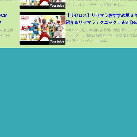
イしています。 チートなど使用せず...
You tube
かCM
【リゼロス】リセマラおすすめ星３
/
紹介＆リセマラテクニック！★3【Re
から始める異世界生活 Lost in Memor
さんも注目
You tubeで見る 動画内容 最近の動画 新Sラン
xrea....
ドライダー』性能評価のすべて！闘技場まで見
最強攻略】
考え方 引くべきか https...
You tube