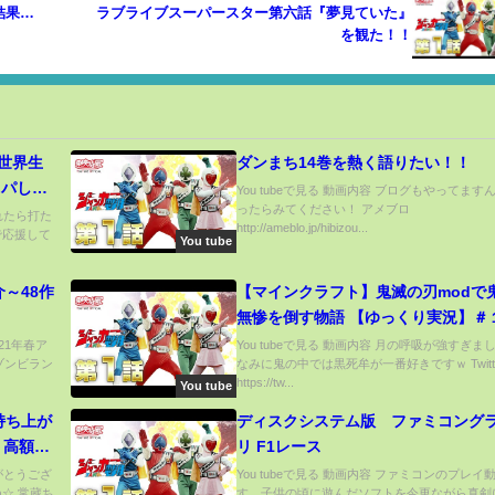
結果…
ラブライブスーパースター第六話『夢見ていた』
を観た！！
異世界生
ダンまち14巻を熱く語りたい！！
ッパして
You tubeで見る 動画内容 ブログもやってます
ったらみてください！ アメブロ
見た】
されたら打た
http://ameblo.jp/hibizou...
で応援して
You tube
介～48作
【マインクラフト】鬼滅の刃modで
無惨を倒す物語 【ゆっくり実況】＃
021年春ア
You tubeで見る 動画内容 月の呼吸が強すぎま
 ゾンビラン
なみに鬼の中では黒死牟が一番好きですｗ Twitter
https://tw...
You tube
持ち上が
ディスクシステム版 ファミコング
。高額景
リ F1レース
ンゲーム
りがとうござ
You tubeで見る 動画内容 ファミコンのプレイ
☆ 常蔵ち
す。子供の頃に遊んだソフトを今更ながら真剣