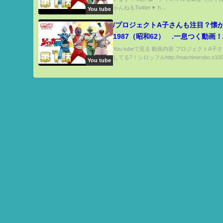
攻略 リゼロ レム 橋渡し)
ゃんねるTwitter▼ h...
You tube
/プロジェクトA子さんも注目？懐
1987（昭和62） .一息つく動画！
You tubeで見る 動画内容 プロジェクトA子
してる?！シロッフルhttp://machinerobo.s1004.
You tube