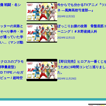
儺 戦闘・名シ
今からでも分かるTVアニメ『ツ
ネ ―風舞高校弓道部―』
2024年12月3日
カッターの末路と
ぽっこりお腹の改善 骨盤底筋
寝そべり事件・冷
ーニング！＃木野産婦人科
生が通っていた学
2024年12月1日
ごい…（マンガ動
 マクロスのプラモ
【即日完売】ヒロアカ一番くじ
（標準量産型）
うために6時間コンビニ巡りまし
RD TYPE ハセガ
た。
ュー / 超時空
2024年11月29日