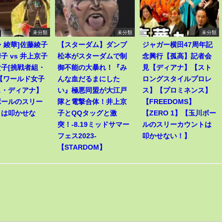
未分類
未分類
未分類
・綾華]佐藤綾子
【スターダム】ダンプ
ジャガー横田47周年記
子 vs 井上京子
松本がスターダムで制
念興行【孤高】記者会
子[挑戦者組・
御不能の大暴れ！『み
見【ディアナ】【スト
【ワールド女子
んな血だるまにした
ロングスタイルプロレ
ス・ディアナ】
い』極悪同盟が大江戸
ス】【プロミネンス】
ボールのスリー
隊と電撃合体！井上京
【FREEDOMS】
トは叩かせな
子とQQタッグと激
【ZERO 1】【玉川ボー
突！-8.19ミッドサマー
ルのスリーカウントは
フェス2023-
叩かせない！】
【STARDOM】