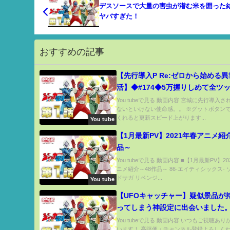
デスソースで大量の害虫が潜む米を囲った
ヤバすぎた！
おすすめの記事
【先行導入P Re:ゼロから始める
活】◆#174◆5万握りしめて全ツ
見た…【抽選券もらって抽選して
You tubeで見る 動画内容 宮城に先行導入
ないといけない使命感。。 ※グットボタン
くれると更新スピード上がります...
You tube
【1月最新PV】2021年春アニメ紹
品～
You tubeで見る 動画内容 ■【1月最新PV】2
ニメ紹介～48作品～ 86-エイティシックス-
ドサガ リベンジ...
You tube
【UFOキャッチャー】疑似景品が
ってしまう神設定に出会いました
品⁉︎を簡単にゲットwww(クレー
You tubeで見る 動画内容 いつもご視聴あ
います！ 高評価・チャンネル登録よろしくね