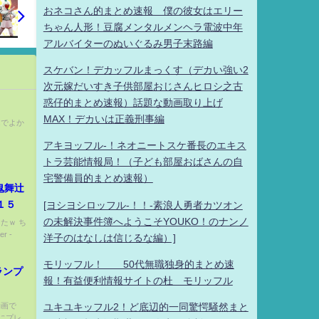
おネコさん的まとめ速報 僕の彼女はエリー
ちゃん人形！豆腐メンタルメンヘラ電波中年
アルバイターのぬいぐるみ男子末路編
スケバン！デカッフルまっくす（デカい強い2
次元嫁だいすき子供部屋おじさんヒロシ之古
惑仔的まとめ速報）話題な動画取り上げ
MAX！デカいは正義刑事編
んでよか
アキヨッフル-！ネオニートスケ番長のエキス
トラ芸能情報局！（子ども部屋おばさんの自
宅警備員的まとめ速報）
鬼舞辻
１５
[ヨシヨシロッフル-！！-素浪人勇者カツオン
の未解決事件簿へようこそYOUKO！のナンノ
したｗ ち
 -
洋子のはなしは信じるな編）]
モリッフル！ 50代無職独身的まとめ速
ランプ
報！有益便利情報サイトの杜 モリッフル
動画で
ユキユキッフル2！ど底辺的一同驚愕騒然まと
にプレ