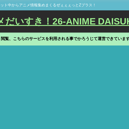
ット中からアニメ情報集めまくるぜぇぇぇっとZプラス！
いすき！26-ANIME DAISU
、閲覧、こちらのサービスを利用される事でかろうじて運営できていま