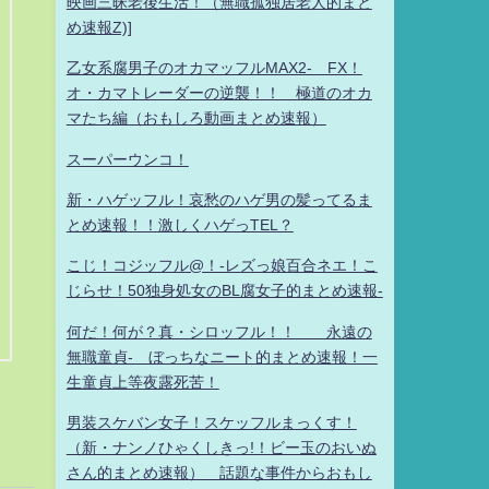
映画三昧老後生活！（無職孤独居老人的まと
め速報Z)]
乙女系腐男子のオカマッフルMAX2- FX！
オ・カマトレーダーの逆襲！！ 極道のオカ
マたち編（おもしろ動画まとめ速報）
スーパーウンコ！
新・ハゲッフル！哀愁のハゲ男の髪ってるま
とめ速報！！激しくハゲっTEL？
こじ！コジッフル@！-レズっ娘百合ネエ！こ
じらせ！50独身処女のBL腐女子的まとめ速報-
何だ！何が？真・シロッフル！！ 永遠の
無職童貞- ぼっちなニート的まとめ速報！一
生童貞上等夜露死苦！
男装スケバン女子！スケッフルまっくす！
（新・ナンノひゃくしきっ!！ビー玉のおいぬ
さん的まとめ速報） 話題な事件からおもし