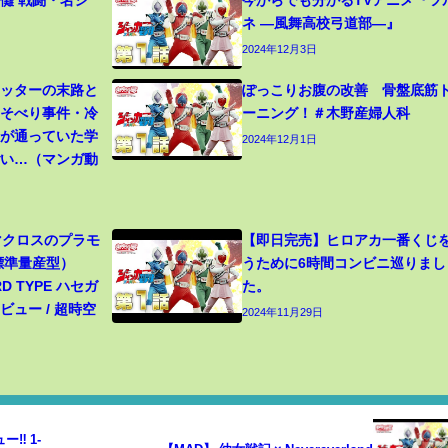
儺 戦闘・名シ
今からでも分かるTVアニメ『ツ
ネ ―風舞高校弓道部―』
2024年12月3日
カッターの末路と
ぽっこりお腹の改善 骨盤底筋
寝そべり事件・冷
ーニング！＃木野産婦人科
生が通っていた学
2024年12月1日
ごい…（マンガ動
 マクロスのプラモ
【即日完売】ヒロアカ一番くじ
（標準量産型）
うために6時間コンビニ巡りまし
RD TYPE ハセガ
た。
ュー / 超時空
2024年11月29日
‼ 1-