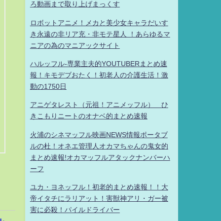
ろ動画まで取り上げまっくす
ロボットアニメ！メカと美少女キャラだいす
き永遠の非リア充・非モテ星人 ！あらゆるマ
ニアの為のマニアックサイト
ハルッフル-専業主夫的YOUTUBERまとめ速
報！キモデブおたく！初老人の介護生活！激
動の1750日
アニゲタレスト（元祖！アニメッフル） ひ
きこもりニートのオナベ的まとめ速報
火浦のシネマッフル映画NEWS情報ポータブ
ルの杜！オネエ管理人オカマちゃんの鬼女的
まとめ速報!オカマッフルアタックナンバーハ
ーフ
ユカ・ヨネッフル！初老的まとめ速報！！大
帝イタチにラリアット！害獣神アリ・ガー被
害に必殺！パイルドライバー