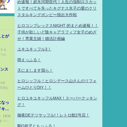
め速報！超氷河期世代！人生の強制ロスカッ
トですべてを失ったキグナス氷子の愛のクリ
スタルキングボンビー脱出大作戦
ヒロコンプレックスNIGHT 的まとめ速報！！
子供が欲しいど陰キャアラフィフ女子のめざ
ことが
せ！専業主婦！婚活計画編
ユキユキッフル3！
愛する
いうか、
萌えっふる！
インス
天にまします我ら！
ヒロシッフル！ヒロシデース山さんのリフォ
LIVE
ームひとりDIY！！
い元気な
ヒロユキユキッフルMAX！スーパークッキン
になっ
グ！
ドキド
徹夜DEテツヤッフル!！レトロ館2号店！
悟・庵
) 【呪術
る？い
剛Q超児ともっふる！