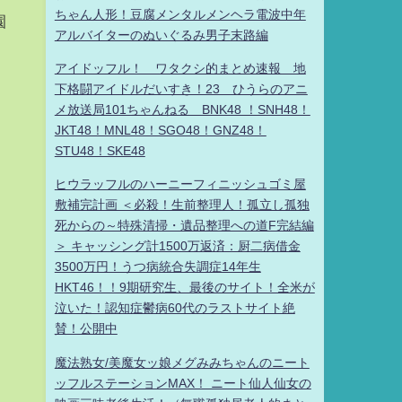
ちゃん人形！豆腐メンタルメンヘラ電波中年
園
アルバイターのぬいぐるみ男子末路編
アイドッフル！ ワタクシ的まとめ速報 地
下格闘アイドルだいすき！23 ひうらのアニ
メ放送局101ちゃんねる BNK48 ！SNH48！
JKT48！MNL48！SGO48！GNZ48！
STU48！SKE48
ヒウラッフルのハーニーフィニッシュゴミ屋
敷補完計画 ＜必殺！生前整理人！孤立し孤独
死からの～特殊清掃・遺品整理への道F完結編
＞ キャッシング計1500万返済：厨二病借金
3500万円！うつ病統合失調症14年生
HKT46！！9期研究生、最後のサイト！全米が
泣いた！認知症鬱病60代のラストサイト絶
賛！公開中
魔法熟女/美魔女ッ娘メグみみちゃんのニート
ッフルステーションMAX！ ニート仙人仙女の