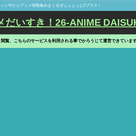
ット中からアニメ情報集めまくるぜぇぇぇっとZプラス！
いすき！26-ANIME DAISU
、閲覧、こちらのサービスを利用される事でかろうじて運営できていま