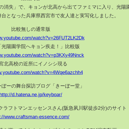
の消失」で、キョンが北高から出てファミマに入り、光陽
舞台となった兵庫県西宮市で友人達と実写化しました。
比較無しの通常版
ww.youtube.com/watch?v=26FUT2LK2Dk
「光陽園学院へキョン疾走！」比較版
ww.youtube.com/watch?v=p3KXy49Nnck
宮北高校の近所にイノシシ現る
ww.youtube.com/watch?v=4Wqe6azchh4
ーぼーの舞台探訪ブログ「きーぼー堂」
http://d.hatena.ne.jp/keyboar/
クラフトマンエッセンスさん(阪急夙川駅徒歩2分)のサイト
p://www.craftsman-essence.com/