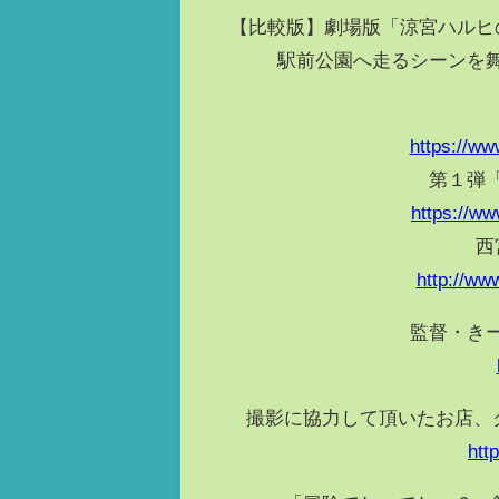
【比較版】劇場版「涼宮ハルヒ
駅前公園­へ走るシーンを
https://w
第１弾
https://w
西
http://w
監督・き
撮影に協力して頂いたお店、
htt