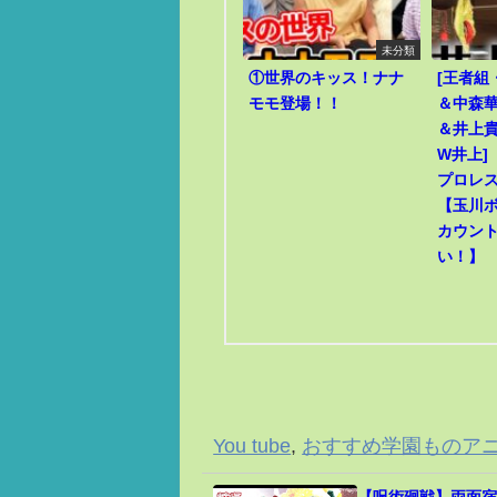
未分類
①世界のキッス！ナナ
[王者組
モモ登場！！
＆中森華
＆井上貴
W井上]
プロレ
【玉川
カウン
い！】
You tube
,
おすすめ学園ものア