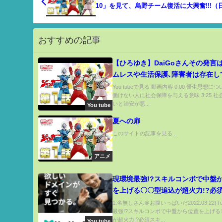
10」を見て、烏野チーム復活に大興奮!!!（
字幕付き）
おすすめの記事
【ひろゆき】DaiGoさんその発言
ムレスや生活保護､障害者は存在し
ないのか？ひろゆきが優生思想に
You tubeで見る 動画内容 0:00 優生思想につい
働けない人に社会保障を与える意味 3:25 
すシーンまとめ【切り抜き/論破/
いと治安が悪...
You tube
トDaiGo】
夏への扉
このサイトの記事を見る...
アニメ
現環境最強!?スキルコンボで中盤
を上げる〇〇型追込が超火力!?必
や立ち回りを徹底解説【ウマ娘 育
1:名無しさん＠お腹いっぱいだ2022.03.22(T
最強!?スキルコンボで中盤から位置を上げる
ン ピスケス杯 キタサンブラック 
が超火力!?必須スキ...
You tube