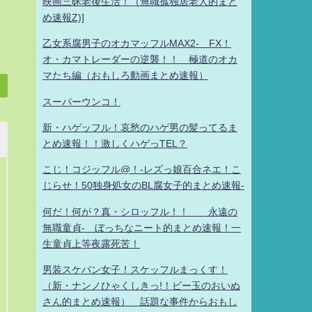
映画三昧老後生活！（無職孤独居老人的まと
め速報Z)]
乙女系腐男子のオカマッフルMAX2- FX！
オ・カマトレーダーの逆襲！！ 極道のオカ
マたち編（おもしろ動画まとめ速報）
スーパーウンコ！
新・ハゲッフル！哀愁のハゲ男の髪ってるま
とめ速報！！激しくハゲっTEL？
こじ！コジッフル@！-レズっ娘百合ネエ！こ
じらせ！50独身処女のBL腐女子的まとめ速報-
何だ！何が？真・シロッフル！！ 永遠の
無職童貞- ぼっちなニート的まとめ速報！一
生童貞上等夜露死苦！
男装スケバン女子！スケッフルまっくす！
（新・ナンノひゃくしきっ!！ビー玉のおいぬ
さん的まとめ速報） 話題な事件からおもし