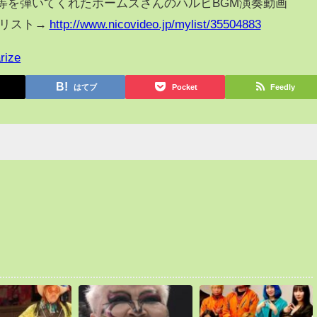
等を弾いてくれたホームズさんのハルヒBGM演奏動画
イリスト→
http://www.nicovideo.jp/mylist/35504883
rize
はてブ
Pocket
Feedly