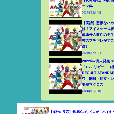
【呪術廻戦】両面宿
ーン集
2024年12月4日
【実話】悲惨なバ
は？アイスケース
蔵庫侵入事件の学
校のブチギレがす
画）
2024年12月2日
2022年2月末発売
「1/72 リガード
REGULT STANDA
ワ」開封・組立・レビ
要塞マクロス
2024年11月30日
【海外の反応】元USCのリベロが「ハイキュー