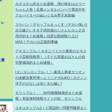
ル
おネコさん的まとめ速報 僕の彼女はエリー
ちゃん人形！豆腐メンタルメンヘラ電波中年
アルバイターのぬいぐるみ男子末路編
トレ
スケバン！デカッフルまっくす（デカい強い2
次元嫁だいすき子供部屋おじさんヒロシ之古
惑仔的まとめ速報）話題な動画取り上げ
MAX！デカいは正義刑事編
アキヨッフル-！ネオニートスケ番長のエキス
トラ芸能情報局！（子ども部屋おばさんの自
を買
宅警備員的まとめ速報）
[ヨシヨシロッフル-！！-素浪人勇者カツオン
の未解決事件簿へようこそYOUKO！のナンノ
洋子のはなしは信じるな編）]
モリッフル！ 50代無職独身的まとめ速
報！有益便利情報サイトの杜 モリッフル
ユキユキッフル2！ど底辺的一同驚愕騒然まと