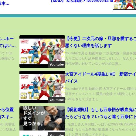
【MAD】 幼女戦記 × Nevereverland
日本語
は…ホー
【今更】二次元の嫁・旦那を愛する
てはいけ
悪くない理由を話します
ついて話
て 1:53
You tubeで見る 動画内容 二次元の嫁・旦那を
社会保障がな
人々に伝えたい話を動画にしました。 なんと
メンタリス
時代が追い付いていないがために無...
You tube
大宮アイドール4期生LIVE 新宿ナ
パイス
You tubeで見る 動画内容 大宮アイドール4期生
新宿ナインスパイス 満員の会場で 4期生らし
LIVEをさせて頂きまし...
You tube
から位置
【呪術廻戦】もしも五条悟が吸血鬼
須スキル
たらどうなる？いつもと違う五条に
成 オープ
キで…！？【LINE・アフレコ・五条
ue) 現環境
1:名無しさん＠お腹いっぱいだ2022.06.29(Wed
〇〇型追込
廻戦】もしも五条悟が吸血鬼になったらどうな
メジロブ
歌姫・さとうた・呪術廻戦０】
つもと違う五条にドキドキ...
You tube