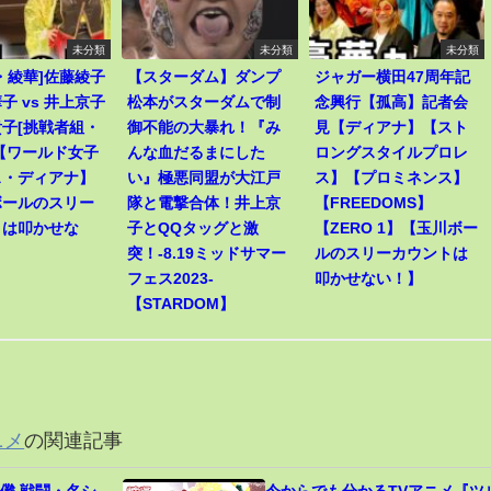
未分類
未分類
未分類
・綾華]佐藤綾子
【スターダム】ダンプ
ジャガー横田47周年記
子 vs 井上京子
松本がスターダムで制
念興行【孤高】記者会
子[挑戦者組・
御不能の大暴れ！『み
見【ディアナ】【スト
【ワールド女子
んな血だるまにした
ロングスタイルプロレ
ス・ディアナ】
い』極悪同盟が大江戸
ス】【プロミネンス】
ボールのスリー
隊と電撃合体！井上京
【FREEDOMS】
トは叩かせな
子とQQタッグと激
【ZERO 1】【玉川ボー
突！-8.19ミッドサマー
ルのスリーカウントは
フェス2023-
叩かせない！】
【STARDOM】
ニメ
の関連記事