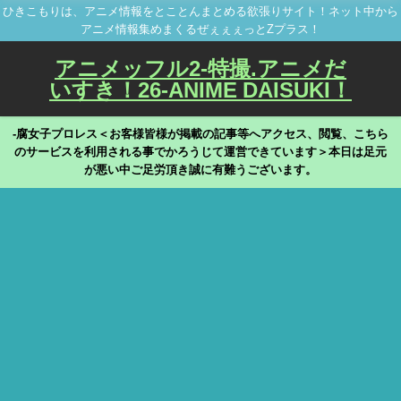
ひきこもりは、アニメ情報をとことんまとめる欲張りサイト！ネット中から
アニメ情報集めまくるぜぇぇぇっとZプラス！
アニメッフル2-特撮.アニメだ
いすき！26-ANIME DAISUKI！
-腐女子プロレス＜お客様皆様が掲載の記事等へアクセス、閲覧、こちら
のサービスを利用される事でかろうじて運営できています＞本日は足元
が悪い中ご足労頂き誠に有難うございます。