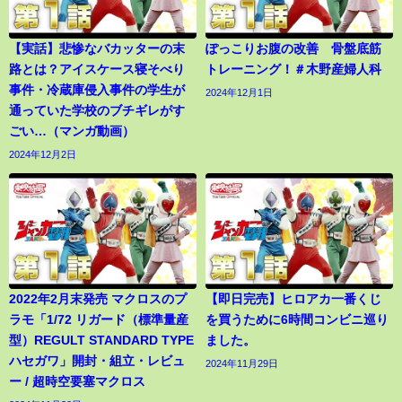
【実話】悲惨なバカッターの末
ぽっこりお腹の改善 骨盤底筋
路とは？アイスケース寝そべり
トレーニング！＃木野産婦人科
事件・冷蔵庫侵入事件の学生が
2024年12月1日
通っていた学校のブチギレがす
ごい…（マンガ動画）
2024年12月2日
2022年2月末発売 マクロスのプ
【即日完売】ヒロアカ一番くじ
ラモ「1/72 リガード（標準量産
を買うために6時間コンビニ巡り
型）REGULT STANDARD TYPE
ました。
ハセガワ」開封・組立・レビュ
2024年11月29日
ー / 超時空要塞マクロス