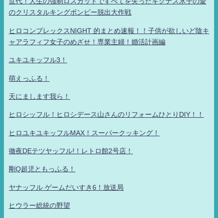
世代！人生の強制ロスカットですべてを失ったキグナス氷子の愛
のクリスタルキングボンビー脱出大作戦
ヒロコンプレックスNIGHT 的まとめ速報！！子供が欲しいど陰キ
ャアラフィフ女子のめざせ！専業主婦！婚活計画編
ユキユキッフル3！
萌えっふる！
天にまします我ら！
ヒロシッフル！ヒロシデース山さんのリフォームひとりDIY！！
ヒロユキユキッフルMAX！スーパークッキング！
徹夜DEテツヤッフル!！レトロ館2号店！
剛Q超児ともっふる！
ヤナッフル ゲームだいすき6！放送局
ヒウラー総統の野望