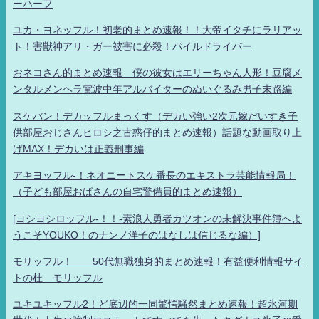
ーハーフ
ユカ・ヨネッフル！初老的まとめ速報！！大帝イタチにラリアッ
ト！害獣神アリ・ガー被害に必殺！パイルドライバー
おネコさん的まとめ速報 僕の彼女はエリーちゃん人形！豆腐メ
ンタルメンヘラ電波中年アルバイターのぬいぐるみ男子末路編
スケバン！デカッフルまっくす（デカい強い2次元嫁だいすき子
供部屋おじさんヒロシ之古惑仔的まとめ速報）話題な動画取り上
げMAX！デカいは正義刑事編
アキヨッフル-！ネオニートスケ番長のエキストラ芸能情報局！
（子ども部屋おばさんの自宅警備員的まとめ速報）
[ヨシヨシロッフル-！！-素浪人勇者カツオンの未解決事件簿へよ
うこそYOUKO！のナンノ洋子のはなしは信じるな編）]
モリッフル！ 50代無職独身的まとめ速報！有益便利情報サイ
トの杜 モリッフル
ユキユキッフル2！ど底辺的一同驚愕騒然まとめ速報！超氷河期