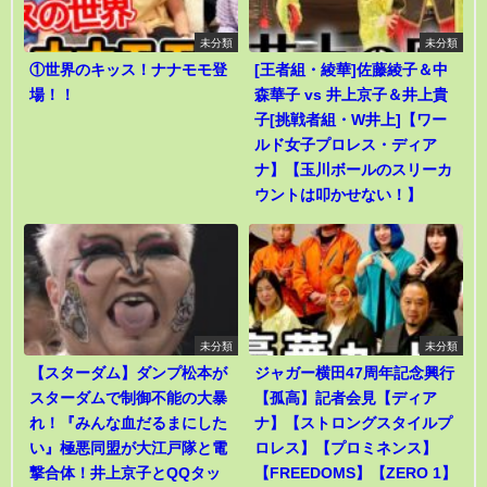
未分類
未分類
①世界のキッス！ナナモモ登
[王者組・綾華]佐藤綾子＆中
場！！
森華子 vs 井上京子＆井上貴
子[挑戦者組・W井上]【ワー
ルド女子プロレス・ディア
ナ】【玉川ボールのスリーカ
ウントは叩かせない！】
未分類
未分類
【スターダム】ダンプ松本が
ジャガー横田47周年記念興行
スターダムで制御不能の大暴
【孤高】記者会見【ディア
れ！『みんな血だるまにした
ナ】【ストロングスタイルプ
い』極悪同盟が大江戸隊と電
ロレス】【プロミネンス】
撃合体！井上京子とQQタッ
【FREEDOMS】【ZERO 1】