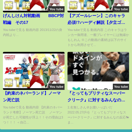
You tube
You tube
げんしけん対戦動画 BBCP対
【アズールレーン】このキャラ
戦編 その17
必須!?ハーディ解説【夕立ゴリ
ラ】
You tubeで見る 動画内容 2013/11/22の身
You tubeで見る 動画内容 このキャラはラ
内戦より...
ンカー御用達、一般プレイヤーには無縁か
もしれん ※この動画の素材は以下のサイ
トから利用させて...
You tube
You tube
【約束のネバーランド】ノーマ
『とってもプリティなスーパー
ン死亡説
クリーク』に対するみんなの反
応🐎まとめ【ウマ娘プリティー
You tubeで見る 動画内容 【約束のネバー
1:名無しさん＠お腹いっぱいだ
ランド考察】ノーマン死亡説 ノーマン
2022.05.27(Fri) 『とってもプリティなス
ダービー】【レイミン】
が死亡した可能性が浮上！！その理由は3
ーパークリーク』に対するみんなの反応🐎
つ！！！ ＜自己...
ま...