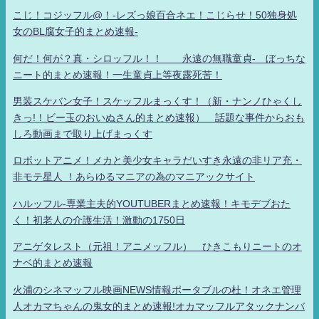
こじ！コジッフル@！-レズっ娘百合ネエ！こじらせ！50独身処
女のBL腐女子的まとめ速報-
何だ！何が？真・シロッフル！！ 永遠の無職童貞- ぼっちな
ニート的まとめ速報！一生童貞上等夜露死苦！
男装スケバン女子！スケッフルまっくす！（新・ナンノひゃくし
きっ!！ビー玉のおいぬさん的まとめ速報） 話題な事件からおも
しろ動画まで取り上げまっくす
ロボットアニメ！メカと美少女キャラだいすき永遠の非リア充・
非モテ星人 ！あらゆるマニアの為のマニアックサイト
ハルッフル-専業主夫的YOUTUBERまとめ速報！キモデブおた
く！初老人の介護生活！激動の1750日
アニゲタレスト（元祖！アニメッフル） ひきこもりニートのオ
ナベ的まとめ速報
火浦のシネマッフル映画NEWS情報ポータブルの杜！オネエ管理
人オカマちゃんの鬼女的まとめ速報!オカマッフルアタックナンバ