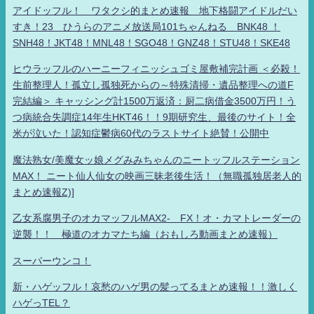
アイドッフル！ ワタクシ的まとめ速報 地下格闘アイドルだい
すき！23 ひうらのアニメ放送局101ちゃんねる BNK48 ！
SNH48！JKT48！MNL48！SGO48！GNZ48！STU48！SKE48
ヒウラッフルのハーニーフィニッシュゴミ屋敷補完計画 ＜必殺！
生前整理人！孤立し孤独死からの～特殊清掃・遺品整理への道F
完結編＞ キャッシング計1500万返済：厨二病借金3500万円！う
つ病統合失調症14年生HKT46！！9期研究生、最後のサイト！全
米が泣いた！認知症鬱病60代のラストサイト絶賛！公開中
魔法熟女/美魔女ッ娘メグみみちゃんのニートッフルステーション
MAX！ ニート仙人仙女の映画三昧老後生活！（無職孤独居老人的
まとめ速報Z)]
乙女系腐男子のオカマッフルMAX2- FX！オ・カマトレーダーの
逆襲！！ 極道のオカマたち編（おもしろ動画まとめ速報）
スーパーウンコ！
新・ハゲッフル！哀愁のハゲ男の髪ってるまとめ速報！！激しく
ハゲっTEL？