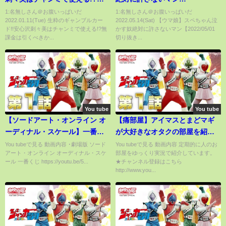
課金は引くべきか性能正直に言
【2022/05/01 切り抜き】
1:名無しさん＠お腹いっぱいだ
1:名無しさん＠お腹いっぱいだ
2022.01.11(Tue) 生粋のギャンブルカー
2022.05.14(Sat) 【ウマ娘】スペちゃん泣
うぞ【ウマ娘 チャンミ 育成 オー
ド!!安心沢刺々美はチャンミで使える!?無
かす奴絶対に許さないマン【2022/05/01
プン カプリコーン杯 友人カード
課金は引くべきか...
切り抜き...
タマモクロス サポカ レースカー
ニバル】
You tube
You tube
【ソードアート・オンライン オ
【痛部屋】アイマスとまどマギ
ーディナル・スケール】一番く
が大好きなオタクの部屋を紹介
じ引いてきたぞい!まさかの神引
するＷＷＷＷＷＷＷＷＷ
You tubeで見る 動画内容 ･劇場版 ソード
You tubeで見る 動画内容 定期的に人のお
アート・オンライン オーディナル・スケ
部屋をゆっくり実況で紹介しています。
き!?
ール 一番くじ https://youtu.be/5...
★チャンネル登録はこちら
http://www.you...