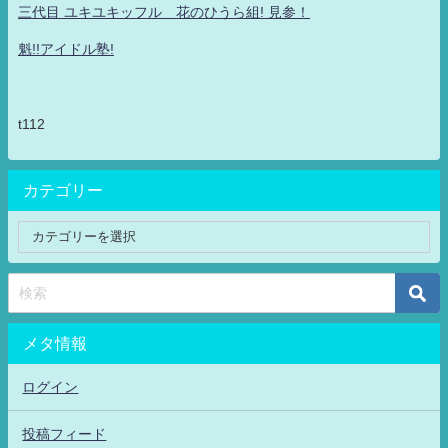
三代目 ユキユキッフル 花のひうら組! 見参！
魁!!アイドル塾!
t112
カテゴリー
メタ情報
ログイン
投稿フィード