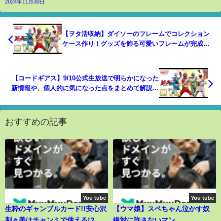
2024年11月30日
【ヲタ活収納】ダイソーのフレームでコレクション
ケース作り！グッズを飾る可愛いフレームが完成！
ヲタク部屋の映えにも！
【コードギアス】9/10公式生放送で明らかになった
新情報や、個人的に気になった点をまとめて解説！
【ギアジェネ】
おすすめの記事
You tube
You tube
生粋のギャンブルカード!!安心沢
【ウマ娘】スペちゃん泣かす奴
刺々美はチャンミで使える!?無
絶対に許さないマン