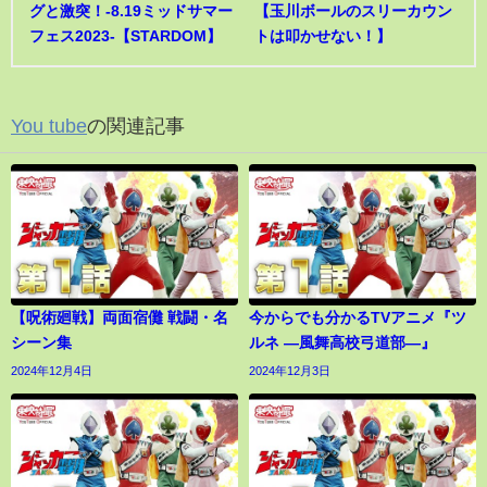
グと激突！-8.19ミッドサマー
【玉川ボールのスリーカウン
フェス2023-【STARDOM】
トは叩かせない！】
You tube
の関連記事
【呪術廻戦】両面宿儺 戦闘・名
今からでも分かるTVアニメ『ツ
シーン集
ルネ ―風舞高校弓道部―』
2024年12月4日
2024年12月3日