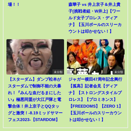
場！！
森華子 vs 井上京子＆井上貴
子[挑戦者組・W井上]【ワー
ルド女子プロレス・ディア
ナ】【玉川ボールのスリーカ
ウントは叩かせない！】
未分類
未分類
【スターダム】ダンプ松本が
ジャガー横田47周年記念興行
スターダムで制御不能の大暴
【孤高】記者会見【ディア
れ！『みんな血だるまにした
ナ】【ストロングスタイルプ
い』極悪同盟が大江戸隊と電
ロレス】【プロミネンス】
撃合体！井上京子とQQタッ
【FREEDOMS】【ZERO 1】
グと激突！-8.19ミッドサマー
【玉川ボールのスリーカウン
フェス2023-【STARDOM】
トは叩かせない！】