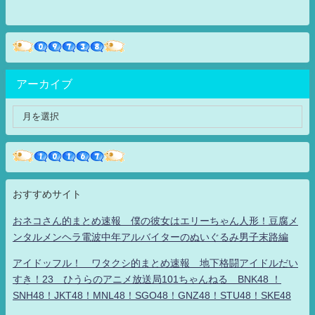
アーカイブ
おすすめサイト
おネコさん的まとめ速報 僕の彼女はエリーちゃん人形！豆腐メ
ンタルメンヘラ電波中年アルバイターのぬいぐるみ男子末路編
アイドッフル！ ワタクシ的まとめ速報 地下格闘アイドルだい
すき！23 ひうらのアニメ放送局101ちゃんねる BNK48 ！
SNH48！JKT48！MNL48！SGO48！GNZ48！STU48！SKE48