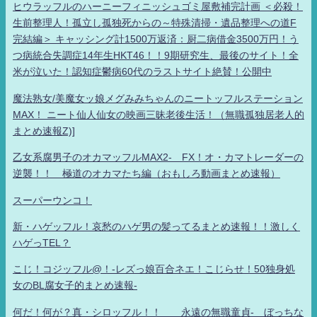
ヒウラッフルのハーニーフィニッシュゴミ屋敷補完計画 ＜必殺！
生前整理人！孤立し孤独死からの～特殊清掃・遺品整理への道F
完結編＞ キャッシング計1500万返済：厨二病借金3500万円！う
つ病統合失調症14年生HKT46！！9期研究生、最後のサイト！全
米が泣いた！認知症鬱病60代のラストサイト絶賛！公開中
魔法熟女/美魔女ッ娘メグみみちゃんのニートッフルステーション
MAX！ ニート仙人仙女の映画三昧老後生活！（無職孤独居老人的
まとめ速報Z)]
乙女系腐男子のオカマッフルMAX2- FX！オ・カマトレーダーの
逆襲！！ 極道のオカマたち編（おもしろ動画まとめ速報）
スーパーウンコ！
新・ハゲッフル！哀愁のハゲ男の髪ってるまとめ速報！！激しく
ハゲっTEL？
こじ！コジッフル@！-レズっ娘百合ネエ！こじらせ！50独身処
女のBL腐女子的まとめ速報-
何だ！何が？真・シロッフル！！ 永遠の無職童貞- ぼっちな