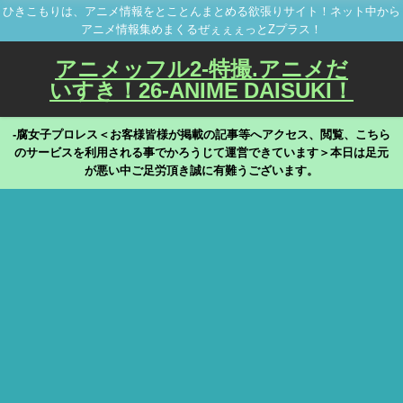
ひきこもりは、アニメ情報をとことんまとめる欲張りサイト！ネット中から
アニメ情報集めまくるぜぇぇぇっとZプラス！
アニメッフル2-特撮.アニメだ
いすき！26-ANIME DAISUKI！
-腐女子プロレス＜お客様皆様が掲載の記事等へアクセス、閲覧、こちら
のサービスを利用される事でかろうじて運営できています＞本日は足元
が悪い中ご足労頂き誠に有難うございます。