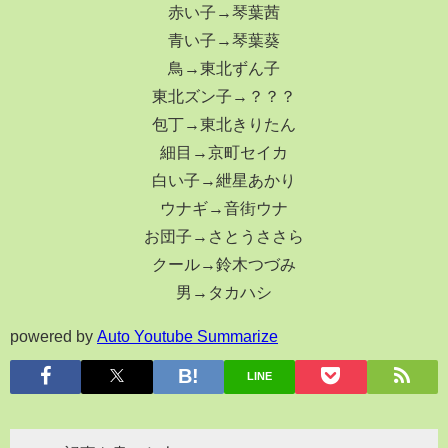
赤い子→琴葉茜
青い子→琴葉葵
鳥→東北ずん子
東北ズン子→？？？
包丁→東北きりたん
細目→京町セイカ
白い子→紲星あかり
ウナギ→音街ウナ
お団子→さとうささら
クール→鈴木つづみ
男→タカハシ
powered by
Auto Youtube Summarize
LINE