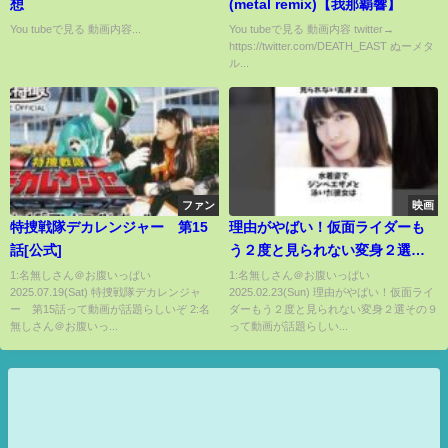
想
(metal remix)【我那覇響】
You tubeで見る 動画内容...
You tubeで見る 動画内容 twitter→
https://twitter.com/DEATH_EAST ぬーメタ
ル...
ファン
映画
特捜戦隊デカレンジャー 第15
理由がやばい！仮面ライダーも
話[公式]
う２度と見られない変身２選そ
の９
1:名無しさん＠お腹いっぱい
1:名無しさん＠お腹いっぱい
2025.07.19(Sat) 特捜戦隊デカレンジャ
2025.02.23(Sun) 理由がやばい！仮面ライ
ー 第15話って動画が話題らしいぞ 2:名
ダーもう２度と見られない変身２選その９
無しさん＠お腹いっ...
って動画が話題らしい...