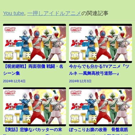
You tube
,
一押しアイドルアニメ
の関連記事
【呪術廻戦】両面宿儺 戦闘・名
今からでも分かるTVアニメ『ツ
シーン集
ルネ ―風舞高校弓道部―』
2024年12月4日
2024年12月3日
【実話】悲惨なバカッターの末
ぽっこりお腹の改善 骨盤底筋