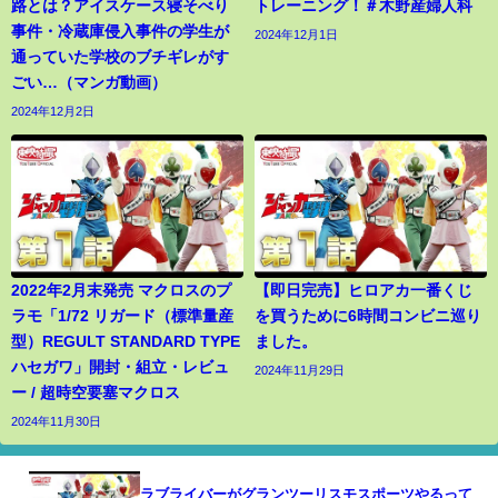
路とは？アイスケース寝そべり
トレーニング！＃木野産婦人科
事件・冷蔵庫侵入事件の学生が
2024年12月1日
通っていた学校のブチギレがす
ごい…（マンガ動画）
2024年12月2日
2022年2月末発売 マクロスのプ
【即日完売】ヒロアカ一番くじ
ラモ「1/72 リガード（標準量産
を買うために6時間コンビニ巡り
型）REGULT STANDARD TYPE
ました。
ハセガワ」開封・組立・レビュ
2024年11月29日
ー / 超時空要塞マクロス
2024年11月30日
ラブライバーがグランツーリスモスポーツやるって