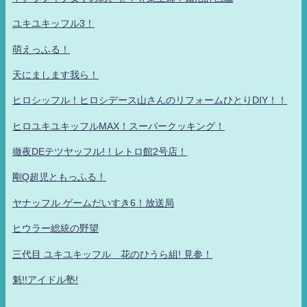
ユキユキッフル3！
萌えっふる！
天にまします我ら！
ヒロシッフル！ヒロシデース山さんのリフォームひとりDIY！！
ヒロユキユキッフルMAX！スーパークッキング！
徹夜DEテツヤッフル!！レトロ館2号店！
剛Q超児ともっふる！
ヤナッフル ゲームだいすき6！放送局
ヒウラー総統の野望
三代目 ユキユキッフル 花のひうら組! 見参！
魁!!アイドル塾!