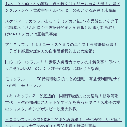
おネコさん的まとめ速報 僕の彼女はエリーちゃん人形！豆腐メ
ンタルメンヘラ電波中年アルバイターのぬいぐるみ男子末路編
スケバン！デカッフルまっくす（デカい強い2次元嫁だいすき子
供部屋おじさんヒロシ之古惑仔的まとめ速報）話題な動画取り上
げMAX！デカいは正義刑事編
アキヨッフル-！ネオニートスケ番長のエキストラ芸能情報局！
（子ども部屋おばさんの自宅警備員的まとめ速報）
[ヨシヨシロッフル-！！-素浪人勇者カツオンの未解決事件簿へよ
うこそYOUKO！のナンノ洋子のはなしは信じるな編）]
モリッフル！ 50代無職独身的まとめ速報！有益便利情報サイ
トの杜 モリッフル
ユキユキッフル2！ど底辺的一同驚愕騒然まとめ速報！超氷河期
世代！人生の強制ロスカットですべてを失ったキグナス氷子の愛
のクリスタルキングボンビー脱出大作戦
ヒロコンプレックスNIGHT 的まとめ速報！！子供が欲しいど陰キ
ャアラフィフ女子のめざせ！専業主婦！婚活計画編