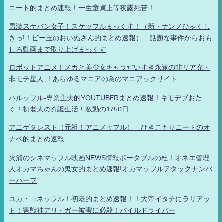
ニート的まとめ速報！一生童貞上等夜露死苦！
男装スケバン女子！スケッフルまっくす！（新・ナンノひゃくし
きっ!！ビー玉のおいぬさん的まとめ速報） 話題な事件からおも
しろ動画まで取り上げまっくす
ロボットアニメ！メカと美少女キャラだいすき永遠の非リア充・
非モテ星人 ！あらゆるマニアの為のマニアックサイト
ハルッフル-専業主夫的YOUTUBERまとめ速報！キモデブおた
く！初老人の介護生活！激動の1750日
アニゲタレスト（元祖！アニメッフル） ひきこもりニートのオ
ナベ的まとめ速報
火浦のシネマッフル映画NEWS情報ポータブルの杜！オネエ管理
人オカマちゃんの鬼女的まとめ速報!オカマッフルアタックナンバ
ーハーフ
ユカ・ヨネッフル！初老的まとめ速報！！大帝イタチにラリアッ
ト！害獣神アリ・ガー被害に必殺！パイルドライバー