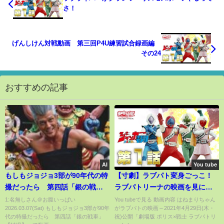
さ！
げんしけん対戦動画 第三回P4U練習試合録画編
その24
おすすめの記事
AI
You tube
もしもジョジョ3部が90年代の特
【寸劇】ラブパト変身ごっこ！
撮だったら 第四話「銀の戦
ラブパトリーナの映画を見に行
車」 【特撮】
きたい！ - はねまりチャンネル
1:名無しさん＠お腹いっぱい
You tubeで見る 動画内容 はねまりちゃん
2026.03.07(Sat) もしもジョジョ3部が90年
がラブパトの映画～2021年4月29日(木・
代の特撮だったら 第四話「銀の戦車」
祝)公開「劇場版 ポリス×戦士 ラブパトリ