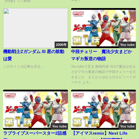
【特撮】って動画...
ーナ！...
2006年
You tube
機動戦士Zガンダム III 星の鼓動
中段チェリー 魔法少女まどか
は愛
マギカ叛逆の物語
このサイトの記事を見る...
You tubeで見る 動画内容 SLOT魔法少女ま
どかマギカ叛逆の物語で中段チェリーを引
きました まどかとほむらのエピソードボ
ーナス よろ...
You tube
You tube
ラブライブスーパースター2話感
【アイマスremix】Next Life