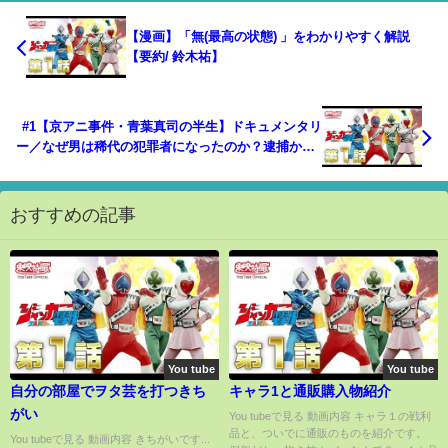
【漫画】「無(最高の状態) 」をわかりやすく解説
【要約/ 鈴木祐】
#1【京アニ事件・青葉真司の半生】ドキュメンタリ
ー／なぜ男は稀代の犯罪者になったのか？逮捕から1
年、独自取材で追う最大のターニングポイント。第
一弾は「青葉真司の幼少期～成人」までをお伝えし
ます。
おすすめの記事
You tube
You tube
自分の部屋でヲタ芸を打つきち
キャラ1と通販購入物紹介
がい
You tubeで見る 動画内容 キャラ１の戦利
品と、ついでに通販のものを紹介です。
You tubeで見る 動画内容 きちがいです...