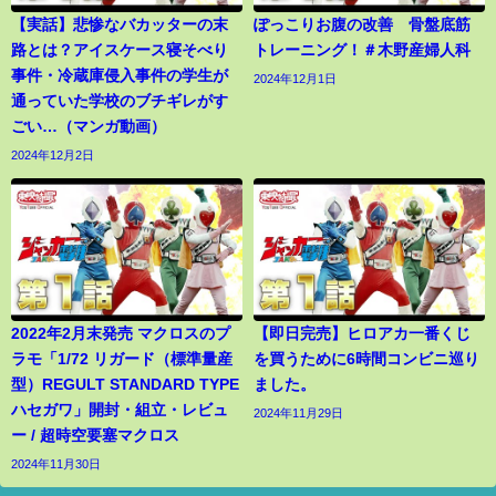
【実話】悲惨なバカッターの末
ぽっこりお腹の改善 骨盤底筋
路とは？アイスケース寝そべり
トレーニング！＃木野産婦人科
事件・冷蔵庫侵入事件の学生が
2024年12月1日
通っていた学校のブチギレがす
ごい…（マンガ動画）
2024年12月2日
2022年2月末発売 マクロスのプ
【即日完売】ヒロアカ一番くじ
ラモ「1/72 リガード（標準量産
を買うために6時間コンビニ巡り
型）REGULT STANDARD TYPE
ました。
ハセガワ」開封・組立・レビュ
2024年11月29日
ー / 超時空要塞マクロス
2024年11月30日