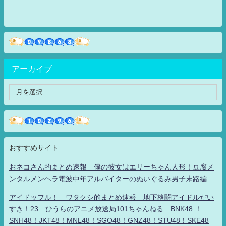
アーカイブ
おすすめサイト
おネコさん的まとめ速報 僕の彼女はエリーちゃん人形！豆腐メ
ンタルメンヘラ電波中年アルバイターのぬいぐるみ男子末路編
アイドッフル！ ワタクシ的まとめ速報 地下格闘アイドルだい
すき！23 ひうらのアニメ放送局101ちゃんねる BNK48 ！
SNH48！JKT48！MNL48！SGO48！GNZ48！STU48！SKE48