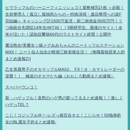
ヒウラッフルのハーニーフィニッシュゴミ屋敷補完計画 ＜必殺！
生前整理人！孤立し孤独死からの～特殊清掃・遺品整理への道F
完結編＞ キャッシング計1500万返済：厨二病借金3500万円！う
つ病統合失調症14年生HKT46！！9期研究生、最後のサイト！全
米が泣いた！認知症鬱病60代のラストサイト絶賛！公開中
魔法熟女/美魔女ッ娘メグみみちゃんのニートッフルステーション
MAX！ ニート仙人仙女の映画三昧老後生活！（無職孤独居老人的
まとめ速報Z)]
乙女系腐男子のオカマッフルMAX2- FX！オ・カマトレーダーの
逆襲！！ 極道のオカマたち編（おもしろ動画まとめ速報）
スーパーウンコ！
新・ハゲッフル！哀愁のハゲ男の髪ってるまとめ速報！！激しく
ハゲっTEL？
こじ！コジッフル@！-レズっ娘百合ネエ！こじらせ！50独身処
女のBL腐女子的まとめ速報-