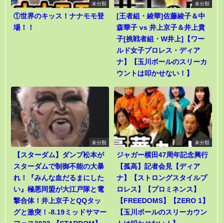
未分類
未分類
①世界のキッス！ナナモモ登
[王者組・綾華]佐藤綾子＆中
場！！
森華子 vs 井上京子＆井上貴
子[挑戦者組・W井上]【ワー
ルド女子プロレス・ディア
ナ】【玉川ボールのスリーカ
ウントは叩かせない！】
未分類
未分類
【スターダム】ダンプ松本が
ジャガー横田47周年記念興行
スターダムで制御不能の大暴
【孤高】記者会見【ディア
れ！『みんな血だるまにした
ナ】【ストロングスタイルプ
い』極悪同盟が大江戸隊と電
ロレス】【プロミネンス】
撃合体！井上京子とQQタッ
【FREEDOMS】【ZERO 1】
グと激突！-8.19ミッドサマー
【玉川ボールのスリーカウン