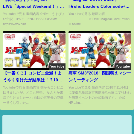
LIVE「Special Weekend！」片
I★chu Leaders Color code+
段
lyrics [Kam/Rom/Ind]
You tubeで見る 動画内容 0:49~ うまぴょ
You tubeで見る 動画内容 ────────
い伝説 4:59~ ENDLESS DREAM!!
──────── ※Tittle: Magical Love Potion
https://www.bilib...
※Anime...
You tube
You tube
【一番くじ】コンビニ全滅！よ
痛車 SM3”2018” 四国萌えマシー
うやく引けたが結果は！？10回
ンミーティング
チャレンジ！花嫁ゲットできる
You tubeで見る 動画内容 朝からコンビニ
You tubeで見る 動画内容 2018年11月4日
回りましたが、どこも完売。 なんとか書
に愛媛県新居浜市黒島海浜公園にて行われ
か！？【五等分の花嫁】
店で引けましたー♪ ↓前回の五等分の花嫁
た痛車イベントの公式動画です。 公式
一番くじ引いた...
HP→htt...