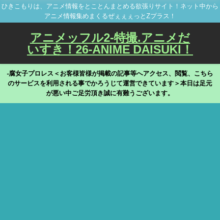
ひきこもりは、アニメ情報をとことんまとめる欲張りサイト！ネット中から
アニメ情報集めまくるぜぇぇぇっとZプラス！
アニメッフル2-特撮.アニメだ
いすき！26-ANIME DAISUKI！
-腐女子プロレス＜お客様皆様が掲載の記事等へアクセス、閲覧、こちら
のサービスを利用される事でかろうじて運営できています＞本日は足元
が悪い中ご足労頂き誠に有難うございます。