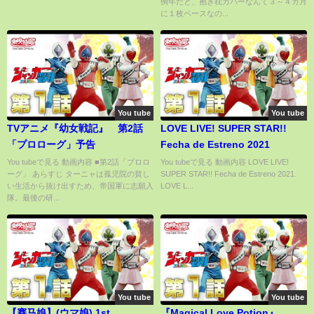
例年だと、抱き枕カバーなんて３～４カ月
に１枚ペースなの...
You tube
You tube
TVアニメ『幼女戦記』 第2話
LOVE LIVE! SUPER STAR!!
「プロローグ」予告
Fecha de Estreno 2021
You tubeで見る 動画内容 ■第2話「プロロ
You tubeで見る 動画内容 LOVE LIVE!
ーグ」 あらすじ ターニャは孤児院の貧し
SUPER STAR!! Fecha de Estreno 2021.
い生活から抜け出すため、帝国軍に志願入
LOVE L...
隊。最後の研...
You tube
You tube
【赛马娘】(ウマ娘) 1st
『Magical Love Potion』