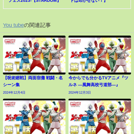
フェス2023-【STARDOM】
トは叩かせない！】
You tube
の関連記事
【呪術廻戦】両面宿儺 戦闘・名
今からでも分かるTVアニメ『ツ
シーン集
ルネ ―風舞高校弓道部―』
2024年12月4日
2024年12月3日