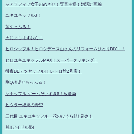
ャアラフィフ女子のめざせ！専業主婦！婚活計画編
ユキユキッフル3！
萌えっふる！
天にまします我ら！
ヒロシッフル！ヒロシデース山さんのリフォームひとりDIY！！
ヒロユキユキッフルMAX！スーパークッキング！
徹夜DEテツヤッフル!！レトロ館2号店！
剛Q超児ともっふる！
ヤナッフル ゲームだいすき6！放送局
ヒウラー総統の野望
三代目 ユキユキッフル 花のひうら組! 見参！
魁!!アイドル塾!