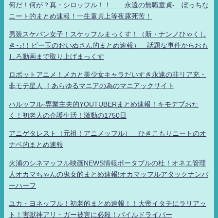
何だ！何が？真・シロッフル！！ 永遠の無職童貞- ぼっちな
ニート的まとめ速報！一生童貞上等夜露死苦！
男装スケバン女子！スケッフルまっくす！（新・ナンノひゃくし
きっ!！ビー玉のおいぬさん的まとめ速報） 話題な事件からおも
しろ動画まで取り上げまっくす
ロボットアニメ！メカと美少女キャラだいすき永遠の非リア充・
非モテ星人 ！あらゆるマニアの為のマニアックサイト
ハルッフル-専業主夫的YOUTUBERまとめ速報！キモデブおた
く！初老人の介護生活！激動の1750日
アニゲタレスト（元祖！アニメッフル） ひきこもりニートのオ
ナベ的まとめ速報
火浦のシネマッフル映画NEWS情報ポータブルの杜！オネエ管理
人オカマちゃんの鬼女的まとめ速報!オカマッフルアタックナンバ
ーハーフ
ユカ・ヨネッフル！初老的まとめ速報！！大帝イタチにラリアッ
ト！害獣神アリ・ガー被害に必殺！パイルドライバー