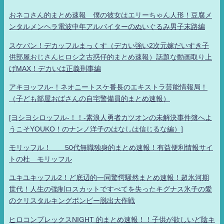
おネコさん的まとめ速報 僕の彼女はエリーちゃん人形！豆腐メ
ンタルメンヘラ電波中年アルバイターのぬいぐるみ男子末路編
スケバン！デカッフルまっくす（デカい強い2次元嫁だいすき子
供部屋おじさんヒロシ之古惑仔的まとめ速報）話題な動画取り上
げMAX！デカいは正義刑事編
アキヨッフル-！ネオニートスケ番長のエキストラ芸能情報局！
（子ども部屋おばさんの自宅警備員的まとめ速報）
[ヨシヨシロッフル-！！-素浪人勇者カツオンの未解決事件簿へよ
うこそYOUKO！のナンノ洋子のはなしは信じるな編）]
モリッフル！ 50代無職独身的まとめ速報！有益便利情報サイ
トの杜 モリッフル
ユキユキッフル2！ど底辺的一同驚愕騒然まとめ速報！超氷河期
世代！人生の強制ロスカットですべてを失ったキグナス氷子の愛
のクリスタルキングボンビー脱出大作戦
ヒロコンプレックスNIGHT 的まとめ速報！！子供が欲しいど陰キ