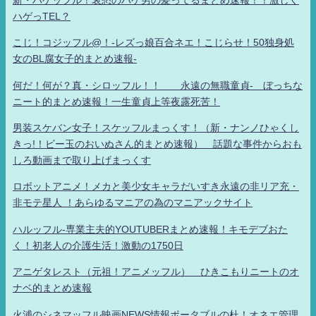
ハゲっTEL？
こじ！コジッフル@！-レズっ娘百合ネエ！こじらせ！50独身処
女のBL腐女子的まとめ速報-
何だ！何が？真・シロッフル！！ 永遠の無職童貞- ぼっちな
ニート的まとめ速報！一生童貞上等夜露死苦！
男装スケバン女子！スケッフルまっくす！（新・ナンノひゃくし
きっ!！ビー玉のおいぬさん的まとめ速報） 話題な事件からおも
しろ動画まで取り上げまっくす
ロボットアニメ！メカと美少女キャラだいすき永遠の非リア充・
非モテ星人 ！あらゆるマニアの為のマニアックサイト
ハルッフル-専業主夫的YOUTUBERまとめ速報！キモデブおた
く！初老人の介護生活！激動の1750日
アニゲタレスト（元祖！アニメッフル） ひきこもりニートのオ
ナベ的まとめ速報
火浦のシネマッフル映画NEWS情報ポータブルの杜！オネエ管理