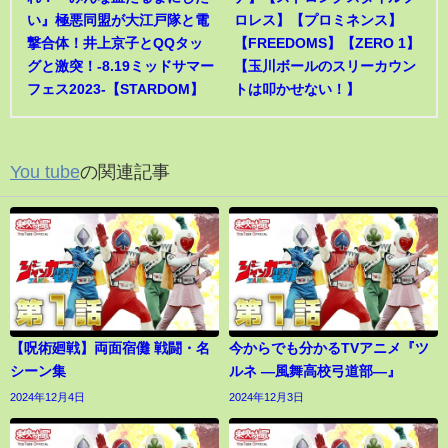
い』極悪同盟が大江戸隊と電
ロレス】【プロミネンス】
撃合体！井上京子とQQタッ
【FREEDOMS】【ZERO 1】
グと激突！-8.19ミッドサマー
【玉川ボールのスリーカウン
フェス2023-【STARDOM】
トは叩かせない！】
You tube
の関連記事
【呪術廻戦】両面宿儺 戦闘・名
今からでも分かるTVアニメ『ツ
シーン集
ルネ ―風舞高校弓道部―』
2024年12月4日
2024年12月3日