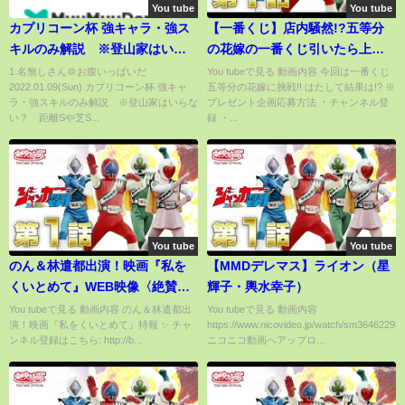
You tube
You tube
カプリコーン杯 強キャラ・強ス
【一番くじ】店内騒然!?五等分
キルのみ解説 ※登山家はいら
の花嫁の一番くじ引いたら上位
ない？ 距離Sや芝Sはどっちが
賞当てすぎてとんでもないこと
1:名無しさん＠お腹いっぱいだ
You tubeで見る 動画内容 今回は一番くじ
2022.01.09(Sun) カプリコーン杯 強キャ
五等分の花嫁に挑戦!! はたして結果は!? ※
上か一目でわかります。『ウマ
になったww
ラ・強スキルのみ解説 ※登山家はいらな
プレゼント企画応募方法 ・チャンネル登
娘プリティーダービー』
い？ 距離Sや芝S...
録 ・...
You tube
You tube
のん＆林遣都出演！映画『私を
【MMDデレマス】ライオン（星
くいとめて』WEB映像〈絶賛公
輝子・輿水幸子）
開中〉
You tubeで見る 動画内容 のん＆林遣都出
You tubeで見る 動画内容
演！映画『私をくいとめて』特報 ✨ チャ
https://www.nicovideo.jp/watch/sm36462298
ンネル登録はこちら: http://b...
ニコニコ動画へアップロ...