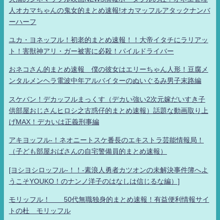
人オカマちゃんの鬼女的まとめ速報!オカマッフルアタックナンバ
ーハーフ
ユカ・ヨネッフル！初老的まとめ速報！！大帝イタチにラリアッ
ト！害獣神アリ・ガー被害に必殺！パイルドライバー
おネコさん的まとめ速報 僕の彼女はエリーちゃん人形！豆腐メ
ンタルメンヘラ電波中年アルバイターのぬいぐるみ男子末路編
スケバン！デカッフルまっくす（デカい強い2次元嫁だいすき子
供部屋おじさんヒロシ之古惑仔的まとめ速報）話題な動画取り上
げMAX！デカいは正義刑事編
アキヨッフル-！ネオニートスケ番長のエキストラ芸能情報局！
（子ども部屋おばさんの自宅警備員的まとめ速報）
[ヨシヨシロッフル-！！-素浪人勇者カツオンの未解決事件簿へよ
うこそYOUKO！のナンノ洋子のはなしは信じるな編）]
モリッフル！ 50代無職独身的まとめ速報！有益便利情報サイ
トの杜 モリッフル