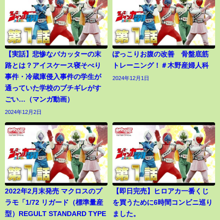
【実話】悲惨なバカッターの末
ぽっこりお腹の改善 骨盤底筋
路とは？アイスケース寝そべり
トレーニング！＃木野産婦人科
事件・冷蔵庫侵入事件の学生が
2024年12月1日
通っていた学校のブチギレがす
ごい…（マンガ動画）
2024年12月2日
2022年2月末発売 マクロスのプ
【即日完売】ヒロアカ一番くじ
ラモ「1/72 リガード（標準量産
を買うために6時間コンビニ巡り
型）REGULT STANDARD TYPE
ました。