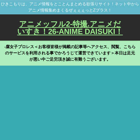
ひきこもりは、アニメ情報をとことんまとめる欲張りサイト！ネット中から
アニメ情報集めまくるぜぇぇぇっとZプラス！
アニメッフル2-特撮.アニメだ
いすき！26-ANIME DAISUKI！
-腐女子プロレス＜お客様皆様が掲載の記事等へアクセス、閲覧、こちら
のサービスを利用される事でかろうじて運営できています＞本日は足元
が悪い中ご足労頂き誠に有難うございます。