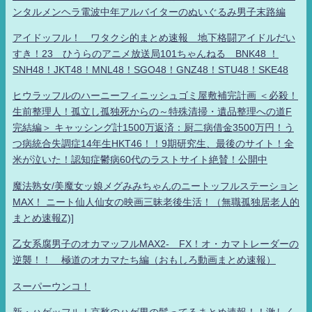
ンタルメンヘラ電波中年アルバイターのぬいぐるみ男子末路編
アイドッフル！ ワタクシ的まとめ速報 地下格闘アイドルだい
すき！23 ひうらのアニメ放送局101ちゃんねる BNK48 ！
SNH48！JKT48！MNL48！SGO48！GNZ48！STU48！SKE48
ヒウラッフルのハーニーフィニッシュゴミ屋敷補完計画 ＜必殺！
生前整理人！孤立し孤独死からの～特殊清掃・遺品整理への道F
完結編＞ キャッシング計1500万返済：厨二病借金3500万円！う
つ病統合失調症14年生HKT46！！9期研究生、最後のサイト！全
米が泣いた！認知症鬱病60代のラストサイト絶賛！公開中
魔法熟女/美魔女ッ娘メグみみちゃんのニートッフルステーション
MAX！ ニート仙人仙女の映画三昧老後生活！（無職孤独居老人的
まとめ速報Z)]
乙女系腐男子のオカマッフルMAX2- FX！オ・カマトレーダーの
逆襲！！ 極道のオカマたち編（おもしろ動画まとめ速報）
スーパーウンコ！
新・ハゲッフル！哀愁のハゲ男の髪ってるまとめ速報！！激しく