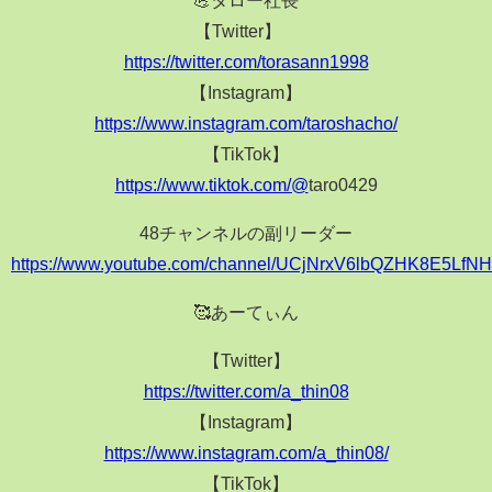
【Twitter】
https://twitter.com/torasann1998
【Instagram】
https://www.instagram.com/taroshacho/
【TikTok】
https://www.tiktok.com/@
taro0429
48チャンネルの副リーダー
https://www.youtube.com/channel/UCjNrxV6lbQZHK8E5Lf
🥰あーてぃん
【Twitter】
https://twitter.com/a_thin08
【Instagram】
https://www.instagram.com/a_thin08/
【TikTok】