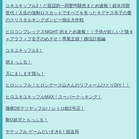
ユキユキッフル2！ど底辺的一同驚愕騒然まとめ速報！超氷河期
世代！人生の強制ロスカットですべてを失ったキグナス氷子の愛
のクリスタルキングボンビー脱出大作戦
ヒロコンプレックスNIGHT 的まとめ速報！！子供が欲しいど陰キ
ャアラフィフ女子のめざせ！専業主婦！婚活計画編
ユキユキッフル3！
萌えっふる！
天にまします我ら！
ヒロシッフル！ヒロシデース山さんのリフォームひとりDIY！！
ヒロユキユキッフルMAX！スーパークッキング！
徹夜DEテツヤッフル!！レトロ館2号店！
剛Q超児ともっふる！
ヤナッフル ゲームだいすき6！放送局