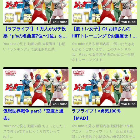
You tube
You tube
【ラブライブ!】１万人がガチ投
【筋トレ女子】OLお姉さんの
票「μ'sの名曲第7位〜1位」を特
HIITトレーニングでお腹痩せ！
別公開👭💓ファン待望の＜見逃
（Muscle training girls）
You tubeで見る 動画内容 大反響❗️❗️「お願
You tubeで見る 動画内容 ご覧いただきあ
い！ランキング」で放送された禁...
りがとうございます。 このチャンネル
し配信＞【お願い！ランキン
は、きれいな女性達が 美のために一生懸
グ】
命トレーニングする...
You tube
You tube
仮想世界戦争 part3『空腹と過
ラブライブ！×勇気100％
去』
【MAD】
You tubeで見る 動画内容 ちょっとしたミ
You tubeで見る 動画内容 動画制作7作目、
スで再うpですw ゆっくり見ていって
アニメ「ラブライブ！」と「忍たま乱太
ね！...
郎」の主題歌でお馴染みの勇気100％をコ