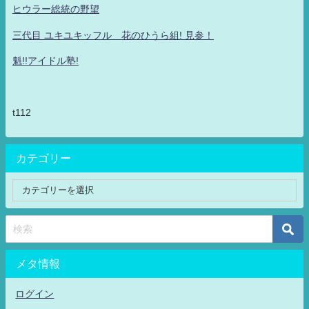
ヒウラー総統の野望
三代目 ユキユキッフル 花のひうら組! 見参！
魁!!アイドル塾!
t112
カテゴリー
メタ情報
ログイン