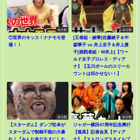
未分類
未分類
①世界のキッス！ナナモモ登
[王者組・綾華]佐藤綾子＆中
場！！
森華子 vs 井上京子＆井上貴
子[挑戦者組・W井上]【ワー
ルド女子プロレス・ディア
ナ】【玉川ボールのスリーカ
ウントは叩かせない！】
未分類
未分類
【スターダム】ダンプ松本が
ジャガー横田47周年記念興行
スターダムで制御不能の大暴
【孤高】記者会見【ディア
れ！『みんな血だるまにした
ナ】【ストロングスタイルプ