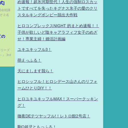
め速報！超氷河期世代！人生の強制ロスカッ
式]
トですべてを失ったキグナス氷子の愛のクリ
 特命戦隊
スタルキングボンビー脱出大作戦
 2:名
ヒロコンプレックスNIGHT 的まとめ速報！！
子供が欲しいど陰キャアラフィフ女子のめざ
ての
せ！専業主婦！婚活計画編
ユキユキッフル3！
シリーズ
 3rd
萌えっふる！
天にまします我ら！
ヒロシッフル！ヒロシデース山さんのリフォ
ームひとりDIY！！
ヒロユキユキッフルMAX！スーパークッキン
グ！
徹夜DEテツヤッフル!！レトロ館2号店！
剛Q超児ともっふる！