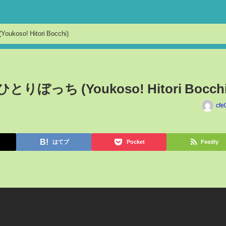
o! Hitori Bocchi)
ぼっち (Youkoso! Hitori Bocchi
cfe
はてブ
Pocket
Feedly