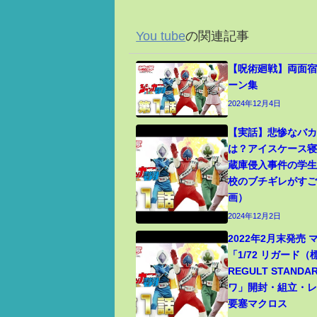
You tube
の関連記事
【呪術廻戦】両面宿
ーン集
2024年12月4日
【実話】悲惨なバ
は？アイスケース
蔵庫侵入事件の学
校のブチギレがす
画）
2024年12月2日
2022年2月末発売
「1/72 リガード
REGULT STANDA
ワ」開封・組立・レビ
要塞マクロス