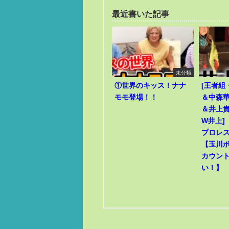
最近書いた記事
未分類
①世界のキッス！ナナ
[王者組
モモ登場！！
＆中森華
＆井上貴
W井上]
プロレ
【玉川
カウン
い！】