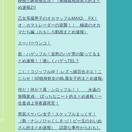
映画三昧老後生活！（無職孤独居老人的まと
め速報Z)]
乙女系腐男子のオカマッフルMAX2- FX！
オ・カマトレーダーの逆襲！！ 極道のオカ
マたち編（おもしろ動画まとめ速報）
スーパーウンコ！
新・ハゲッフル！哀愁のハゲ男の髪ってるま
とめ速報！！激しくハゲっTEL？
こじ！コジッフル@！-レズっ娘百合ネエ！こ
じらせ！50独身処女のBL腐女子的まとめ速報-
何だ！何が？真・シロッフル！！ 永遠の
無職童貞- ぼっちなニート的まとめ速報！一
生童貞上等夜露死苦！
男装スケバン女子！スケッフルまっくす！
（新・ナンノひゃくしきっ!！ビー玉のおいぬ
さん的まとめ速報） 話題な事件からおもし