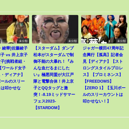
未分類
未分類
未分類
・綾華]佐藤綾子
【スターダム】ダンプ
ジャガー横田47周年記
子 vs 井上京子
松本がスターダムで制
念興行【孤高】記者会
子[挑戦者組・
御不能の大暴れ！『み
見【ディアナ】【スト
【ワールド女子
んな血だるまにした
ロングスタイルプロレ
ス・ディアナ】
い』極悪同盟が大江戸
ス】【プロミネンス】
ボールのスリー
隊と電撃合体！井上京
【FREEDOMS】
トは叩かせな
子とQQタッグと激
【ZERO 1】【玉川ボー
突！-8.19ミッドサマー
ルのスリーカウントは
フェス2023-
叩かせない！】
【STARDOM】