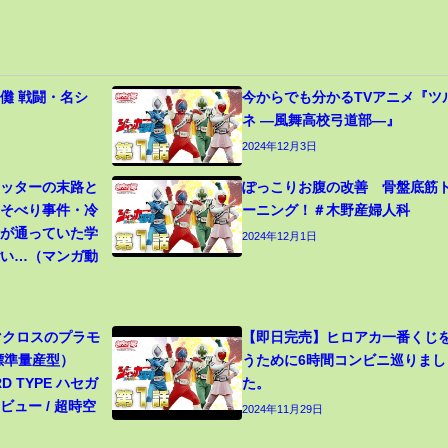
儺 戦闘・名シ
今からでも分かるTVアニメ『ツ
ネ ―風舞高校弓道部―』
2024年12月3日
カッターの末路と
ぽっこりお腹の改善 骨盤底筋
寝そべり事件・冷
ーニング！＃木野産婦人科
生が通っていた学
2024年12月1日
ごい…（マンガ動
 マクロスのプラモ
【即日完売】ヒロアカ一番くじ
（標準量産型）
うために6時間コンビニ巡りまし
RD TYPE ハセガ
た。
ュー / 超時空
2024年11月29日