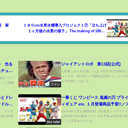
話 家
１８０cm水草水槽導入プロジェクト⑦「立ち上げ
１ヶ月後の水景の様子」 The making of 180cm
aquarium 大型水槽ノウハウ
6 光る
ジャイアントロボ 第13話[公式]
ニチュア
1:名無しさん＠お腹いっぱい2025.04.23(Wed)
ントロボ 第13話って動画が話題らしいぞ 2:
apsule
 光る！ジー
ん＠お腹いっぱい2...
種 ミニ顕微
ファン
ルとドレ
一番くじ ワンピース 鬼滅の刃 プラ
ンドル作
ィギュア etc. １月登場商品予習!!／
ダンク 映画化決定を語る!! 【UFO
ちは、アイカ
You tubeで見る 動画内容 【生放送トークテー
』役の伊達
●2021年1月の新作プライズを予習 ●2021年1
ャー タイトー フリュー】
くじを予習 ●スラムダ...
You tube