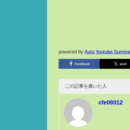
powered by
Auto Youtube Summa
Facebook
post
この記事を書いた人
cfe09312