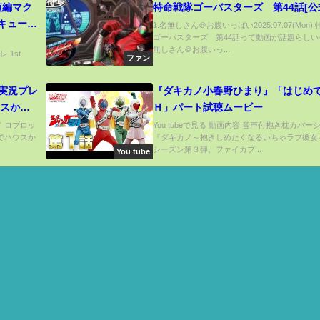
短編マク
特命戦隊ゴーバスターズ 第44話[公
ルキューレ
1:名無しさん＠お腹いっぱい2025.07.07(Mon)
ゴーバスターズ 第44話って動画が話題らしいぞ
!」 映画
無しさん＠お腹いっ...
ーレ 1st
ファン
『ダキカノ小春野ひまり』「はじめ
ウスから
Ｈ」パート試聴ムービー
ド ロブロッ
You tubeで見る 動画内容 音声付抱き枕カバー
なでハウスか
『ダキカノ～抱きしめたくなるいちゃラブ彼女～』
シーズン第３弾、ファイカプ...
You tube