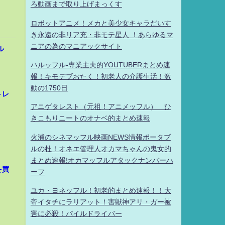
ろ動画まで取り上げまっくす
ロボットアニメ！メカと美少女キャラだいす
き永遠の非リア充・非モテ星人 ！あらゆるマ
ニアの為のマニアックサイト
ル
ハルッフル-専業主夫的YOUTUBERまとめ速
報！キモデブおたく！初老人の介護生活！激
動の1750日
トレ
アニゲタレスト（元祖！アニメッフル） ひ
きこもりニートのオナベ的まとめ速報
火浦のシネマッフル映画NEWS情報ポータブ
ルの杜！オネエ管理人オカマちゃんの鬼女的
まとめ速報!オカマッフルアタックナンバーハ
を買
ーフ
ユカ・ヨネッフル！初老的まとめ速報！！大
帝イタチにラリアット！害獣神アリ・ガー被
害に必殺！パイルドライバー