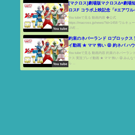
[マクロス]劇場版マクロスΔ×劇場
ロスF コラボ上映記念「#エアワ
／マクロスFを 一緒に観よう!!!!!!
You tubeで見る 動画内容 ◆公式
https://macross.jp/news/?id=1458 ワルキュ
の公開日も発表か！？
LIVE ...
You tube
約束のネバーランド ロブロックス 実況プレ
イ動画 ★ ママ 怖い 😫 約ネバ ハ
脱出 しよう ‼
You tubeで見る 動画内容 約束のネバーラン
クス 実況プレイ動画 ★ ママ 怖い 😫 みん
ら ...
You tube