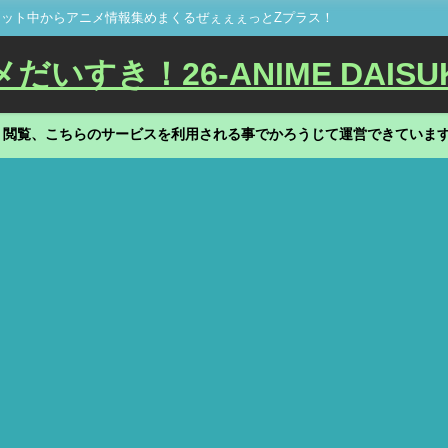
ット中からアニメ情報集めまくるぜぇぇぇっとZプラス！
いすき！26-ANIME DAISU
、閲覧、こちらのサービスを利用される事でかろうじて運営できていま