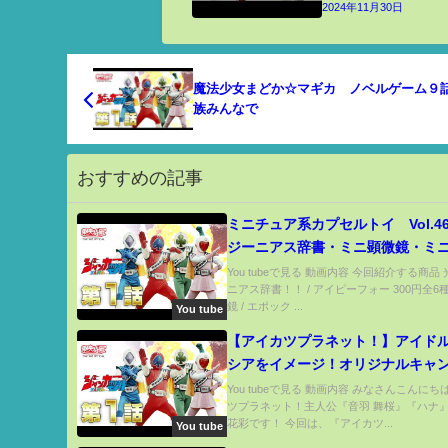
2024年11月30日
魔法少女まどか☆マギカ ノベルゲーム９
族みんなで
おすすめの記事
ミニチュア系カプセルトイ Vol.4
ジーニアス辞書・ミニ顕微鏡・ミ
リコーダー Miniature Japanese C
You tubeで見る 動画内容 今回紹介する商品
ニアス辞書！！ / アイピーフォー 300円全6
toys
鏡 / エポック ...
You tube
【アイカツプラネット！】アイド
シアをイメージ！オリジナルキャ
ってみた！
You tubeで見る 動画内容 みなさんこんに
ツプラネット！主人公『音羽 舞桜』『ハナ
花彩です！ 今回は、『アイカツ...
You tube