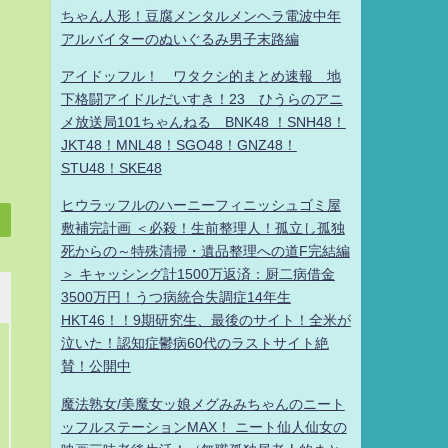
ちゃん人形！豆腐メンタルメンヘラ電波中年
アルバイターのぬいぐるみ男子末路編
アイドッフル！ ワタクシ的まとめ速報 地
下格闘アイドルだいすき！23 ひうらのアニ
メ放送局101ちゃんねる BNK48 ！SNH48！
JKT48！MNL48！SGO48！GNZ48！
STU48！SKE48
ヒウラッフルのハーニーフィニッシュゴミ屋
敷補完計画 ＜必殺！生前整理人！孤立し孤独
死からの～特殊清掃・遺品整理への道F完結編
＞ キャッシング計1500万返済：厨二病借金
3500万円！うつ病統合失調症14年生
HKT46！！9期研究生、最後のサイト！全米が
泣いた！認知症鬱病60代のラストサイト絶
賛！公開中
魔法熟女/美魔女ッ娘メグみみちゃんのニート
ッフルステーションMAX！ ニート仙人仙女の