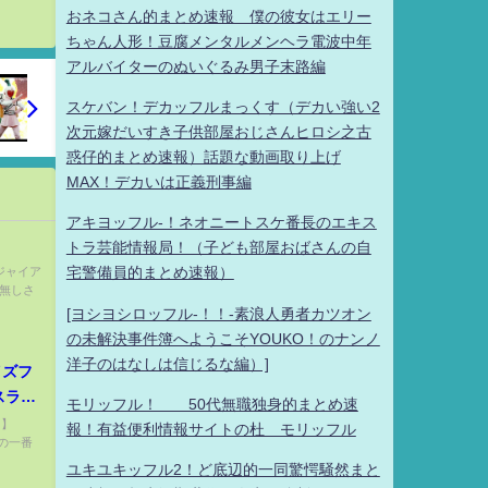
おネコさん的まとめ速報 僕の彼女はエリー
ちゃん人形！豆腐メンタルメンヘラ電波中年
アルバイターのぬいぐるみ男子末路編
スケバン！デカッフルまっくす（デカい強い2
次元嫁だいすき子供部屋おじさんヒロシ之古
惑仔的まとめ速報）話題な動画取り上げ
MAX！デカいは正義刑事編
アキヨッフル-！ネオニートスケ番長のエキス
トラ芸能情報局！（子ども部屋おばさんの自
 ジャイア
宅警備員的まとめ速報）
名無しさ
[ヨシヨシロッフル-！！-素浪人勇者カツオン
の未解決事件簿へようこそYOUKO！のナンノ
洋子のはなしは信じるな編）]
イズフ
スラム
モリッフル！ 50代無職独身的まとめ速
キャッチ
マ】
報！有益便利情報サイトの杜 モリッフル
月の一番
ユキユキッフル2！ど底辺的一同驚愕騒然まと