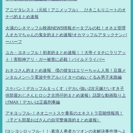
アニゲタレスト（元祖！アニメッフル） ひきこもりニートのオ
ナベ的まとめ速報
火浦のシネマッフル映画NEWS情報ポータブルの杜！オネエ管理
人オカマちゃんの鬼女的まとめ速報!オカマッフルアタックナンバ
ーハーフ
ユカ・ヨネッフル！初老的まとめ速報！！大帝イタチにラリアッ
ト！害獣神アリ・ガー被害に必殺！パイルドライバー
おネコさん的まとめ速報 僕の彼女はエリーちゃん人形！豆腐メ
ンタルメンヘラ電波中年アルバイターのぬいぐるみ男子末路編
スケバン！デカッフルまっくす（デカい強い2次元嫁だいすき子
供部屋おじさんヒロシ之古惑仔的まとめ速報）話題な動画取り上
げMAX！デカいは正義刑事編
アキヨッフル-！ネオニートスケ番長のエキストラ芸能情報局！
（子ども部屋おばさんの自宅警備員的まとめ速報）
[ヨシヨシロッフル-！！-素浪人勇者カツオンの未解決事件簿へよ