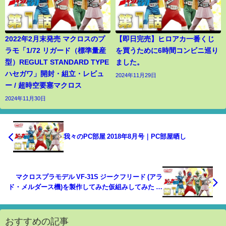
2022年2月末発売 マクロスのプ
【即日完売】ヒロアカ一番くじ
ラモ「1/72 リガード（標準量産
を買うために6時間コンビニ巡り
型）REGULT STANDARD TYPE
ました。
ハセガワ」開封・組立・レビュ
2024年11月29日
ー / 超時空要塞マクロス
2024年11月30日
我々のPC部屋 2018年8月号｜PC部屋晒し
マクロスプラモデル VF-31S ジークフリード (アラ
ド・メルダース機)を製作してみた仮組みしてみた ダ
ーク♂ナイト マクロスデルタ 第6回目
おすすめの記事