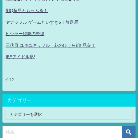
剛Q超児ともっふる！
ヤナッフル ゲームだいすき6！放送局
ヒウラー総統の野望
三代目 ユキユキッフル 花のひうら組! 見参！
魁!!アイドル塾!
t112
カテゴリー