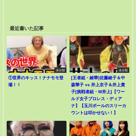
最近書いた記事
未分類
未分類
①世界のキッス！ナナモモ登
[王者組・綾華]佐藤綾子＆中
場！！
森華子 vs 井上京子＆井上貴
子[挑戦者組・W井上]【ワー
ルド女子プロレス・ディア
ナ】【玉川ボールのスリーカ
ウントは叩かせない！】