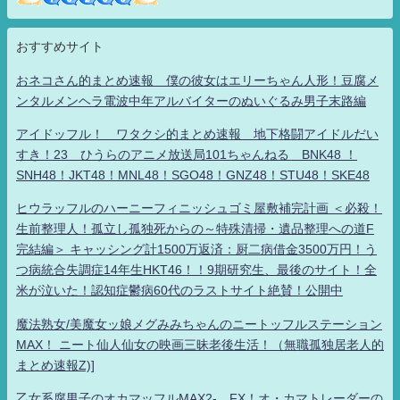
おすすめサイト
おネコさん的まとめ速報 僕の彼女はエリーちゃん人形！豆腐メ
ンタルメンヘラ電波中年アルバイターのぬいぐるみ男子末路編
アイドッフル！ ワタクシ的まとめ速報 地下格闘アイドルだい
すき！23 ひうらのアニメ放送局101ちゃんねる BNK48 ！
SNH48！JKT48！MNL48！SGO48！GNZ48！STU48！SKE48
ヒウラッフルのハーニーフィニッシュゴミ屋敷補完計画 ＜必殺！
生前整理人！孤立し孤独死からの～特殊清掃・遺品整理への道F
完結編＞ キャッシング計1500万返済：厨二病借金3500万円！う
つ病統合失調症14年生HKT46！！9期研究生、最後のサイト！全
米が泣いた！認知症鬱病60代のラストサイト絶賛！公開中
魔法熟女/美魔女ッ娘メグみみちゃんのニートッフルステーション
MAX！ ニート仙人仙女の映画三昧老後生活！（無職孤独居老人的
まとめ速報Z)]
乙女系腐男子のオカマッフルMAX2- FX！オ・カマトレーダーの