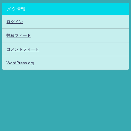
メタ情報
ログイン
投稿フィード
コメントフィード
WordPress.org
アニメッフル2-特撮.アニメだいすき！26-ANIME DAISUKI！ All Rights
Reserved.