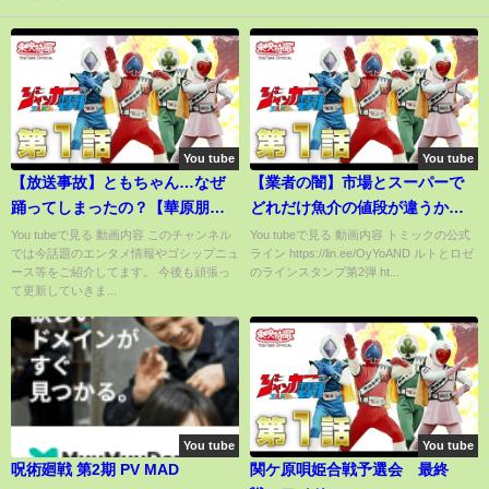
You tube
You tube
【放送事故】ともちゃん…なぜ
【業者の闇】市場とスーパーで
踊ってしまったの？【華原朋美
どれだけ魚介の値段が違うかわ
特集】
かる動画
You tubeで見る 動画内容 このチャンネル
You tubeで見る 動画内容 トミックの公式
では今話題のエンタメ情報やゴシップニュ
ライン https://lin.ee/OyYoAND ルトとロゼ
ース等をご紹介してます。 今後も頑張っ
のラインスタンプ第2弾 ht...
て更新していきま...
You tube
You tube
呪術廻戦 第2期 PV MAD
関ケ原唄姫合戦予選会 最終