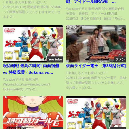
戦 アイドールBRAVE
1:名無しさん＠お腹いっぱいだ
2022.07.05(Tue) 呪術廻戦 第2期 PV MAD
2019/6/2
You tubeで見る 動画内容 関ケ原唄姫合戦
って動画が話題らしいぞ おすすめでござ
予選会 最終戦 アイドールBRAVE
るよ 2:...
2019/6/2 【HD対応動画】 1曲目『Reviv...
You tube
ファン
呪術廻戦 最高の瞬間! 両面宿儺
仮面ライダー電王 第38話[公式]
vs 特級呪霊 - Sukuna vs
1:名無しさん＠お腹いっぱい
2025.11.19(Wed) 仮面ライダー電王 第38
Special Grade Curse [Jujutsu
You tubeで見る 動画内容
話って動画が話題らしいぞ 2:名無しさん
Website:http://www.ilandjsc.com/?
Kaisen 2021 ]
＠お腹いっぱい2...
fbclid=IwAR0Ql_YYyR1...