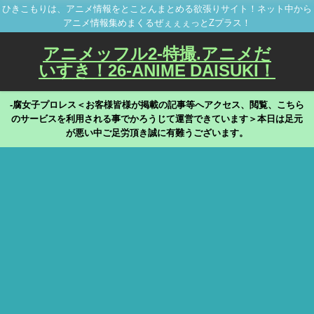
ひきこもりは、アニメ情報をとことんまとめる欲張りサイト！ネット中から
アニメ情報集めまくるぜぇぇぇっとZプラス！
アニメッフル2-特撮.アニメだ
いすき！26-ANIME DAISUKI！
-腐女子プロレス＜お客様皆様が掲載の記事等へアクセス、閲覧、こちら
のサービスを利用される事でかろうじて運営できています＞本日は足元
が悪い中ご足労頂き誠に有難うございます。