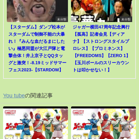
未分類
未分類
【スターダム】ダンプ松本が
ジャガー横田47周年記念興行
スターダムで制御不能の大暴
【孤高】記者会見【ディア
れ！『みんな血だるまにした
ナ】【ストロングスタイルプ
い』極悪同盟が大江戸隊と電
ロレス】【プロミネンス】
撃合体！井上京子とQQタッ
【FREEDOMS】【ZERO 1】
グと激突！-8.19ミッドサマー
【玉川ボールのスリーカウン
フェス2023-【STARDOM】
トは叩かせない！】
You tube
の関連記事