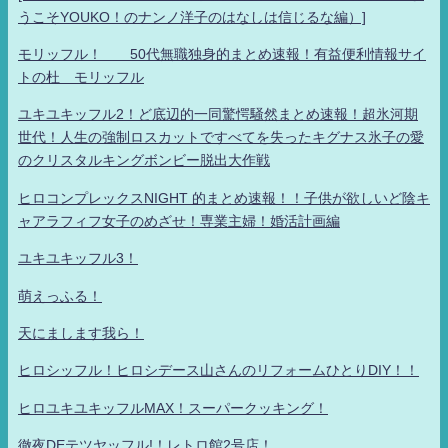
うこそYOUKO！のナンノ洋子のはなしは信じるな編）]
モリッフル！ 50代無職独身的まとめ速報！有益便利情報サイ
トの杜 モリッフル
ユキユキッフル2！ど底辺的一同驚愕騒然まとめ速報！超氷河期
世代！人生の強制ロスカットですべてを失ったキグナス氷子の愛
のクリスタルキングボンビー脱出大作戦
ヒロコンプレックスNIGHT 的まとめ速報！！子供が欲しいど陰キ
ャアラフィフ女子のめざせ！専業主婦！婚活計画編
ユキユキッフル3！
萌えっふる！
天にまします我ら！
ヒロシッフル！ヒロシデース山さんのリフォームひとりDIY！！
ヒロユキユキッフルMAX！スーパークッキング！
徹夜DEテツヤッフル!！レトロ館2号店！