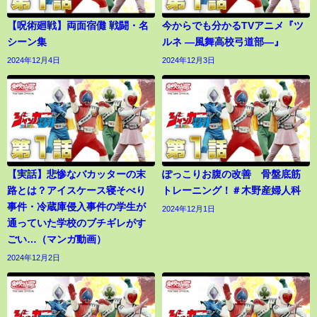
【呪術廻戦】両面宿儺 戦闘・名
今からでも分かるTVアニメ『ツ
シーン集
ルネ ―風舞高校弓道部―』
2024年12月4日
2024年12月3日
【実話】悲惨なバカッターの末
ぽっこりお腹の改善 骨盤底筋
路とは？アイスケース寝そべり
トレーニング！＃木野産婦人科
事件・冷蔵庫侵入事件の学生が
2024年12月1日
通っていた学校のブチギレがす
ごい…（マンガ動画）
2024年12月2日