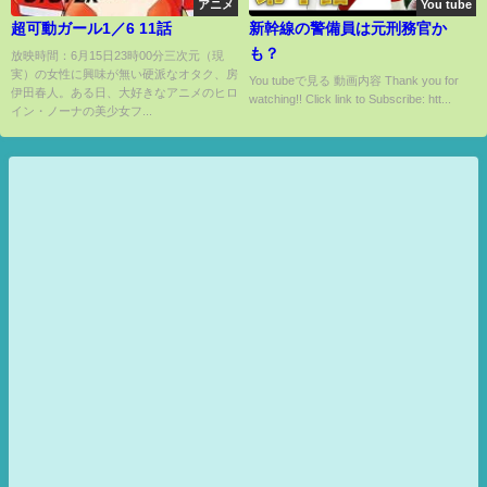
アニメ
You tube
超可動ガール1／6 11話
新幹線の警備員は元刑務官か
も？
放映時間：6月15日23時00分三次元（現
実）の女性に興味が無い硬派なオタク、房
You tubeで見る 動画内容 Thank you for
伊田春人。ある日、大好きなアニメのヒロ
watching!! Click link to Subscribe: htt...
イン・ノーナの美少女フ...