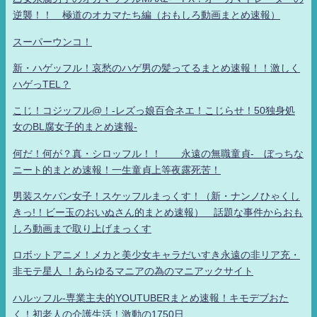
逆襲！！ 極道のオカマたち編（おもしろ動画まとめ速報）
スーパーウンコ！
新・ハゲッフル！哀愁のハゲ男の髪ってるまとめ速報！！激しく
ハゲっTEL？
こじ！コジッフル@！-レズっ娘百合ネエ！こじらせ！50独身処
女のBL腐女子的まとめ速報-
何だ！何が？真・シロッフル！！ 永遠の無職童貞- ぼっちな
ニート的まとめ速報！一生童貞上等夜露死苦！
男装スケバン女子！スケッフルまっくす！（新・ナンノひゃくし
きっ!！ビー玉のおいぬさん的まとめ速報） 話題な事件からおも
しろ動画まで取り上げまっくす
ロボットアニメ！メカと美少女キャラだいすき永遠の非リア充・
非モテ星人 ！あらゆるマニアの為のマニアックサイト
ハルッフル-専業主夫的YOUTUBERまとめ速報！キモデブおた
く！初老人の介護生活！激動の1750日