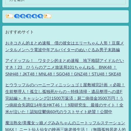
おすすめサイト
おネコさん的まとめ速報 僕の彼女はエリーちゃん人形！豆腐メ
ンタルメンヘラ電波中年アルバイターのぬいぐるみ男子末路編
アイドッフル！ ワタクシ的まとめ速報 地下格闘アイドルだい
すき！23 ひうらのアニメ放送局101ちゃんねる BNK48 ！
SNH48！JKT48！MNL48！SGO48！GNZ48！STU48！SKE48
ヒウラッフルのハーニーフィニッシュゴミ屋敷補完計画 ＜必殺！
生前整理人！孤立し孤独死からの～特殊清掃・遺品整理への道F
完結編＞ キャッシング計1500万返済：厨二病借金3500万円！う
つ病統合失調症14年生HKT46！！9期研究生、最後のサイト！全
米が泣いた！認知症鬱病60代のラストサイト絶賛！公開中
魔法熟女/美魔女ッ娘メグみみちゃんのニートッフルステーション
MAX！ ニート仙人仙女の映画三昧老後生活！（無職孤独居老人的