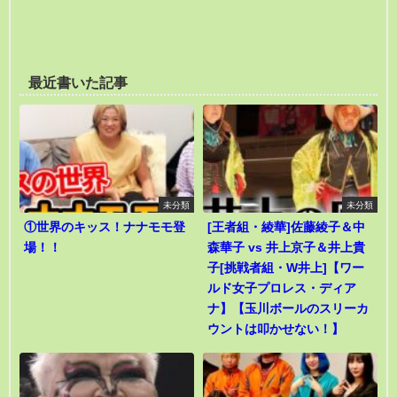
最近書いた記事
未分類
未分類
①世界のキッス！ナナモモ登
[王者組・綾華]佐藤綾子＆中
場！！
森華子 vs 井上京子＆井上貴
子[挑戦者組・W井上]【ワー
ルド女子プロレス・ディア
ナ】【玉川ボールのスリーカ
ウントは叩かせない！】