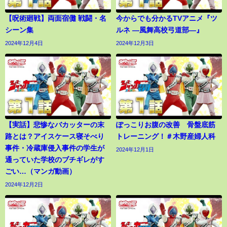
【呪術廻戦】両面宿儺 戦闘・名
今からでも分かるTVアニメ『ツ
シーン集
ルネ ―風舞高校弓道部―』
2024年12月4日
2024年12月3日
【実話】悲惨なバカッターの末
ぽっこりお腹の改善 骨盤底筋
路とは？アイスケース寝そべり
トレーニング！＃木野産婦人科
事件・冷蔵庫侵入事件の学生が
2024年12月1日
通っていた学校のブチギレがす
ごい…（マンガ動画）
2024年12月2日