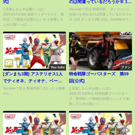
式]
のは間違っているだろうかⅢ 12
話 ダンまち3期 12話』
1:名無しさん＠お腹いっぱい
You tubeで見る 動画内容 『ダンジョンに
2025.03.01(Sat) 仮面ライダービルド 第
出会いを求めるのは間違っているだろうか
DanMachi 3rd Season Ep12 -
07話って動画が話題らしいぞ 2:名無しさ
Ⅲ 12話 ダンまち3期 12話』DanMachi 3...
Bell vs Minotaur
ん＠お腹いっぱい...
You tube
ファン
[ダンまち3期] アステリオス1人
特命戦隊ゴーバスターズ 第09
でティオネ、ティオナ、ベート
話[公式]
相手に圧勝。
You tubeで見る 動画内容 1:1だったら無敵
1:名無しさん＠お腹いっぱい
やん...
2025.03.10(Mon) 特命戦隊ゴーバスター
ズ 第09話って動画が話題らしいぞ 2:名
無しさん＠お腹いっ...