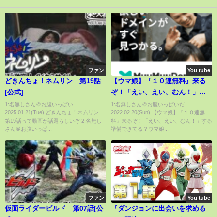
ファン
You tube
どきんちょ！ネムリン 第19話
【ウマ娘】『１０連無料』来る
[公式]
ぞ！「えい、えい、むん！」す
る準備できてる？ウマ娘アニバ
1:名無しさん＠お腹いっぱい
1:名無しさん＠お腹いっぱいだ
2025.01.21(Tue) どきんちょ！ネムリン
2022.02.20(Sun) 【ウマ娘】『１０連無
ーサリー/マチカネタンホイザ/ゼ
第19話って動画が話題らしいぞ 2:名無し
料』来るぞ！「えい、えい、むん！」する
ンノロブロイ【アニバ ウマ娘プ
さん＠お腹いっぱ...
準備できてる？ウマ娘...
リティーダービー攻略 うまむす
め ウマ娘CM】
ファン
You tube
仮面ライダービルド 第07話[公
『ダンジョンに出会いを求める