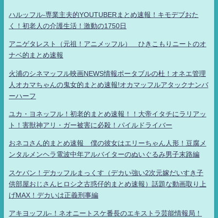
ハルッフル-専業主夫的YOUTUBERまとめ速報！キモデブおた
く！初老人の介護生活！激動の1750日
アニゲタレスト（元祖！アニメッフル） ひきこもりニートのオ
ナベ的まとめ速報
火浦のシネマッフル映画NEWS情報ポータブルの杜！オネエ管理
人オカマちゃんの鬼女的まとめ速報!オカマッフルアタックナンバ
ーハーフ
ユカ・ヨネッフル！初老的まとめ速報！！大帝イタチにラリアッ
ト！害獣神アリ・ガー被害に必殺！パイルドライバー
おネコさん的まとめ速報 僕の彼女はエリーちゃん人形！豆腐メ
ンタルメンヘラ電波中年アルバイターのぬいぐるみ男子末路編
スケバン！デカッフルまっくす（デカい強い2次元嫁だいすき子
供部屋おじさんヒロシ之古惑仔的まとめ速報）話題な動画取り上
げMAX！デカいは正義刑事編
アキヨッフル-！ネオニートスケ番長のエキストラ芸能情報局！