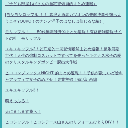
（子ども部屋おばさんの自宅警備員的まとめ速報）
[ヨシヨシロッフル-！！-素浪人勇者カツオンの未解決事件簿へよ
うこそYOUKO！のナンノ洋子のはなしは信じるな編）]
モリッフル！ 50代無職独身的まとめ速報！有益便利情報サイ
トの杜 モリッフル
ユキユキッフル2！ど底辺的一同驚愕騒然まとめ速報！超氷河期
世代！人生の強制ロスカットですべてを失ったキグナス氷子の愛
のクリスタルキングボンビー脱出大作戦
ヒロコンプレックスNIGHT 的まとめ速報！！子供が欲しいど陰キ
ャアラフィフ女子のめざせ！専業主婦！婚活計画編
ユキユキッフル3！
萌えっふる！
天にまします我ら！
ヒロシッフル！ヒロシデース山さんのリフォームひとりDIY！！