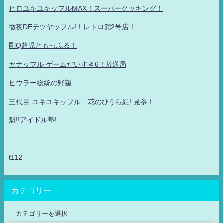
ヒロユキユキッフルMAX！スーパークッキング！
徹夜DEテツヤッフル!！レトロ館2号店！
剛Q超児ともっふる！
ヤナッフル ゲームだいすき6！放送局
ヒウラー総統の野望
三代目 ユキユキッフル 花のひうら組! 見参！
魁!!アイドル塾!
t112
カテゴリー