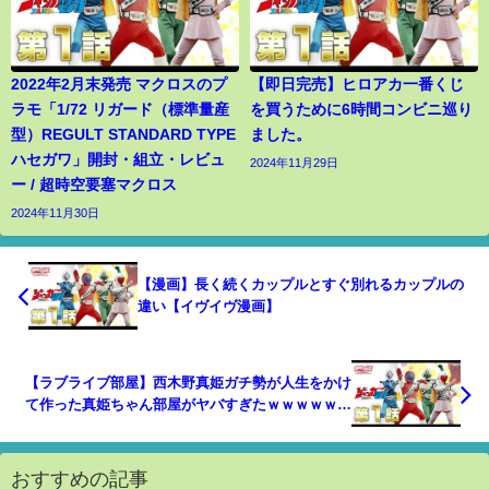
2022年2月末発売 マクロスのプ
【即日完売】ヒロアカ一番くじ
ラモ「1/72 リガード（標準量産
を買うために6時間コンビニ巡り
型）REGULT STANDARD TYPE
ました。
ハセガワ」開封・組立・レビュ
2024年11月29日
ー / 超時空要塞マクロス
2024年11月30日
【漫画】長く続くカップルとすぐ別れるカップルの
違い【イヴイヴ漫画】
【ラブライブ部屋】西木野真姫ガチ勢が人生をかけ
て作った真姫ちゃん部屋がヤバすぎたｗｗｗｗｗｗ
ｗ
おすすめの記事