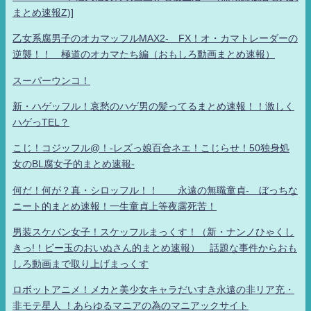
まとめ速報Z)]
乙女系腐男子のオカマッフルMAX2- FX！オ・カマトレーダーの
逆襲！！ 極道のオカマたち編（おもしろ動画まとめ速報）
スーパーウンコ！
新・ハゲッフル！哀愁のハゲ男の髪ってるまとめ速報！！激しく
ハゲっTEL？
こじ！コジッフル@！-レズっ娘百合ネエ！こじらせ！50独身処
女のBL腐女子的まとめ速報-
何だ！何が？真・シロッフル！！ 永遠の無職童貞- ぼっちな
ニート的まとめ速報！一生童貞上等夜露死苦！
男装スケバン女子！スケッフルまっくす！（新・ナンノひゃくし
きっ!！ビー玉のおいぬさん的まとめ速報） 話題な事件からおも
しろ動画まで取り上げまっくす
ロボットアニメ！メカと美少女キャラだいすき永遠の非リア充・
非モテ星人 ！あらゆるマニアの為のマニアックサイト