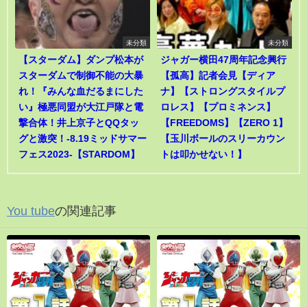
未分類
未分類
【スターダム】ダンプ松本が
ジャガー横田47周年記念興行
スターダムで制御不能の大暴
【孤高】記者会見【ディア
れ！『みんな血だるまにした
ナ】【ストロングスタイルプ
い』極悪同盟が大江戸隊と電
ロレス】【プロミネンス】
撃合体！井上京子とQQタッ
【FREEDOMS】【ZERO 1】
グと激突！-8.19ミッドサマー
【玉川ボールのスリーカウン
フェス2023-【STARDOM】
トは叩かせない！】
You tube
の関連記事