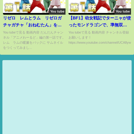
You tube
You tube
リゼロ レムとラム リゼロガ
【BF1】幼女戦記でターニャが使
チャガチャ「おねむたん」をや
ったモンドラゴンで、準無双！
ってみた。
大暴れ武器！【ゲーム実況】
You tubeで見る 動画内容 だんだんチャン
You tubeで見る 動画内容 チャンネル登録
ネル「アニメわーるど」編の第一話です。
お願いします！
レム ラムの暖簾をバックに サムネイル
https://www.youtube.com/channel/UCA8yw...
をつくってみまし...