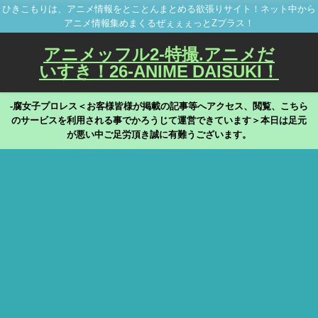
ひきこもりは、アニメ情報をとことんまとめる欲張りサイト！ネット中から
アニメ情報集めまくるぜぇぇぇっとZプラス！
アニメッフル2-特撮.アニメだ
いすき！26-ANIME DAISUKI！
-腐女子プロレス＜お客様皆様が掲載の記事等へアクセス、閲覧、こちら
のサービスを利用される事でかろうじて運営できています＞本日は足元
が悪い中ご足労頂き誠に有難うございます。