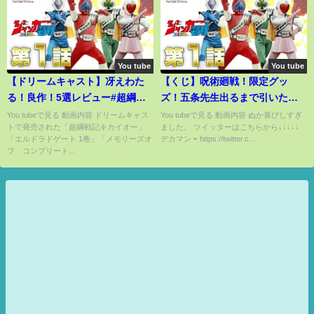
You tube
You tube
【ドリームキャスト】冴えわた
【くじ】呪術廻戦！限定グッ
る！良作！5選レビュー#超綱戦
ズ！五条先生出るまで引いたら
記キカイオー#エルドラドゲート
奇跡起きちゃいました。（一番
You tubeで見る 動画内容 ドリームキャス
You tubeで見る 動画内容 ぬか喜びしすぎ
トで発売された「超綱戦記キカイオー」
ました。 ツイッターはこちらから↓↓↓↓↓
1巻#メモリーズオフコンプリー
くじ、呪術廻戦、オンラインく
「エルドラドゲート 1巻」「メモリーズオ
デカマン ⇨ https://twitter.c...
ト#ジョジョの奇妙な冒険未来へ
じ）
フ コンプリート...
の遺産#スーパーユーロサッカー
２０００