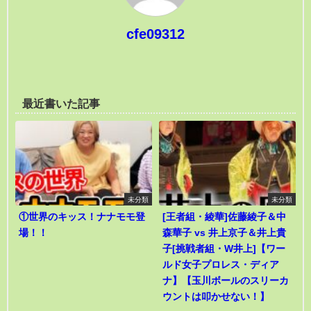
cfe09312
最近書いた記事
未分類
未分類
①世界のキッス！ナナモモ登
[王者組・綾華]佐藤綾子＆中
場！！
森華子 vs 井上京子＆井上貴
子[挑戦者組・W井上]【ワー
ルド女子プロレス・ディア
ナ】【玉川ボールのスリーカ
ウントは叩かせない！】