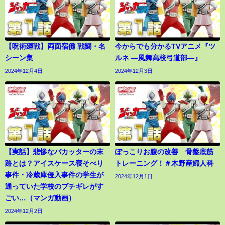
【呪術廻戦】両面宿儺 戦闘・名
今からでも分かるTVアニメ『ツ
シーン集
ルネ ―風舞高校弓道部―』
2024年12月4日
2024年12月3日
【実話】悲惨なバカッターの末
ぽっこりお腹の改善 骨盤底筋
路とは？アイスケース寝そべり
トレーニング！＃木野産婦人科
事件・冷蔵庫侵入事件の学生が
2024年12月1日
通っていた学校のブチギレがす
ごい…（マンガ動画）
2024年12月2日