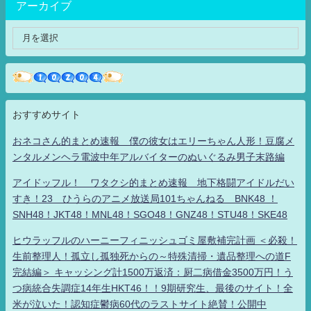
アーカイブ
おすすめサイト
おネコさん的まとめ速報 僕の彼女はエリーちゃん人形！豆腐メ
ンタルメンヘラ電波中年アルバイターのぬいぐるみ男子末路編
アイドッフル！ ワタクシ的まとめ速報 地下格闘アイドルだい
すき！23 ひうらのアニメ放送局101ちゃんねる BNK48 ！
SNH48！JKT48！MNL48！SGO48！GNZ48！STU48！SKE48
ヒウラッフルのハーニーフィニッシュゴミ屋敷補完計画 ＜必殺！
生前整理人！孤立し孤独死からの～特殊清掃・遺品整理への道F
完結編＞ キャッシング計1500万返済：厨二病借金3500万円！う
つ病統合失調症14年生HKT46！！9期研究生、最後のサイト！全
米が泣いた！認知症鬱病60代のラストサイト絶賛！公開中