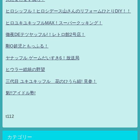
ヒロシッフル！ヒロシデース山さんのリフォームひとりDIY！！
ヒロユキユキッフルMAX！スーパークッキング！
徹夜DEテツヤッフル!！レトロ館2号店！
剛Q超児ともっふる！
ヤナッフル ゲームだいすき6！放送局
ヒウラー総統の野望
三代目 ユキユキッフル 花のひうら組! 見参！
魁!!アイドル塾!
t112
カテゴリー