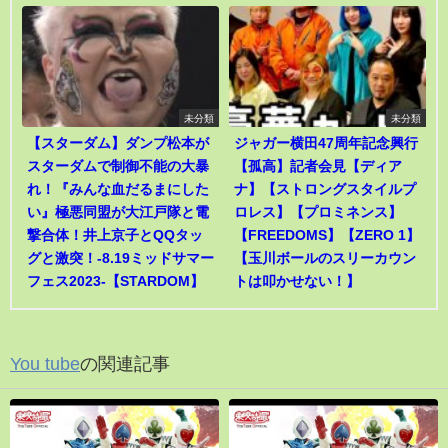
未分類
未分類
【スターダム】ダンプ松本が
ジャガー横田47周年記念興行
スターダムで制御不能の大暴
【孤高】記者会見【ディア
れ！『みんな血だるまにした
ナ】【ストロングスタイルプ
い』極悪同盟が大江戸隊と電
ロレス】【プロミネンス】
撃合体！井上京子とQQタッ
【FREEDOMS】【ZERO 1】
グと激突！-8.19ミッドサマー
【玉川ボールのスリーカウン
フェス2023-【STARDOM】
トは叩かせない！】
You tube
の関連記事