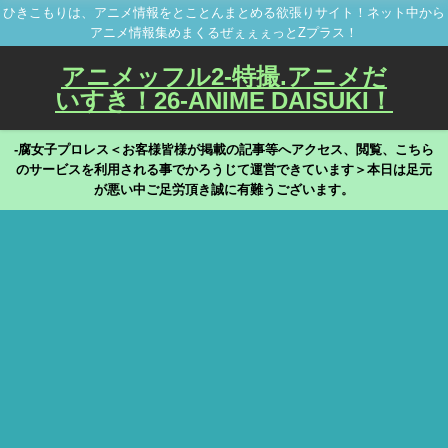
ひきこもりは、アニメ情報をとことんまとめる欲張りサイト！ネット中から
アニメ情報集めまくるぜぇぇぇっとZプラス！
アニメッフル2-特撮.アニメだ
いすき！26-ANIME DAISUKI！
-腐女子プロレス＜お客様皆様が掲載の記事等へアクセス、閲覧、こちら
のサービスを利用される事でかろうじて運営できています＞本日は足元
が悪い中ご足労頂き誠に有難うございます。