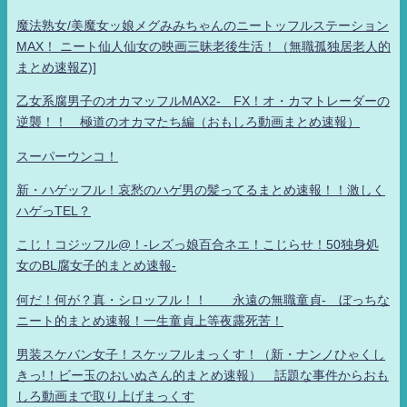
魔法熟女/美魔女ッ娘メグみみちゃんのニートッフルステーション
MAX！ ニート仙人仙女の映画三昧老後生活！（無職孤独居老人的
まとめ速報Z)]
乙女系腐男子のオカマッフルMAX2- FX！オ・カマトレーダーの
逆襲！！ 極道のオカマたち編（おもしろ動画まとめ速報）
スーパーウンコ！
新・ハゲッフル！哀愁のハゲ男の髪ってるまとめ速報！！激しく
ハゲっTEL？
こじ！コジッフル@！-レズっ娘百合ネエ！こじらせ！50独身処
女のBL腐女子的まとめ速報-
何だ！何が？真・シロッフル！！ 永遠の無職童貞- ぼっちな
ニート的まとめ速報！一生童貞上等夜露死苦！
男装スケバン女子！スケッフルまっくす！（新・ナンノひゃくし
きっ!！ビー玉のおいぬさん的まとめ速報） 話題な事件からおも
しろ動画まで取り上げまっくす