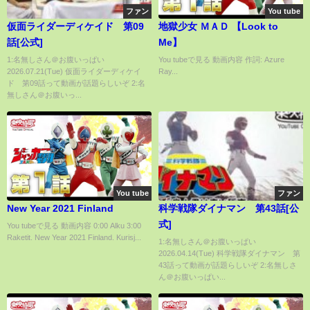
ファン
You tube
仮面ライダーディケイド 第09
地獄少女 ＭＡＤ 【Look to
話[公式]
Me】
1:名無しさん＠お腹いっぱい
You tubeで見る 動画内容 作詞: Azure
2026.07.21(Tue) 仮面ライダーディケイ
Ray...
ド 第09話って動画が話題らしいぞ 2:名
無しさん＠お腹いっ...
You tube
ファン
New Year 2021 Finland
科学戦隊ダイナマン 第43話[公
式]
You tubeで見る 動画内容 0:00 Alku 3:00
Raketit. New Year 2021 Finland. Kurisj...
1:名無しさん＠お腹いっぱい
2026.04.14(Tue) 科学戦隊ダイナマン 第
43話って動画が話題らしいぞ 2:名無しさ
ん＠お腹いっぱい...