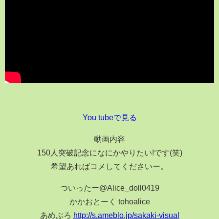
You tubeで見る
動画内容
150人突破記念になにかやりたい!です(笑)
希望あればコメしてくださいー。
ついったー@Alice_doll0419
かかおとーく tohoalice
あめぶろ
http://s.ameblo.jp/sakaki-visual