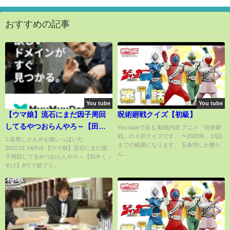
おすすめの記事
You tube
You tube
【ウマ娘】流石にまだ因子周回
呪術廻戦クイズ【初級】
してるやつおらんやろ～【田中
You tubeで見る 動画内容 アニメ「呪術廻
戦」の４択クイズです。 〜2020年、13話
くぅすけ】#ウマ娘プリティダー
1:名無しさん＠お腹いっぱいだ
までの範囲になります。 五条悟しか勝た
2022.01.14(Fri) 【ウマ娘】流石にまだ因
ビー
ん....
子周回してるやつおらんやろ～【田中くぅ
すけ】#ウマ娘プリ...