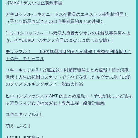
げMAX！デカいは正義刑事編
アキヨッフル-！ネオニートスケ番長のエキストラ芸能情報局！
（子ども部屋おばさんの自宅警備員的まとめ速報）
[ヨシヨシロッフル-！！-素浪人勇者カツオンの未解決事件簿へよ
うこそYOUKO！のナンノ洋子のはなしは信じるな編）]
モリッフル！ 50代無職独身的まとめ速報！有益便利情報サイ
トの杜 モリッフル
ユキユキッフル2！ど底辺的一同驚愕騒然まとめ速報！超氷河期
世代！人生の強制ロスカットですべてを失ったキグナス氷子の愛
のクリスタルキングボンビー脱出大作戦
ヒロコンプレックスNIGHT 的まとめ速報！！子供が欲しいど陰キ
ャアラフィフ女子のめざせ！専業主婦！婚活計画編
ユキユキッフル3！
萌えっふる！
天にまします我ら！