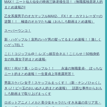
MAX！ ニート仙人仙女の映画三昧老後生活！（無職孤独居老人的
まとめ速報Z)]
乙女系腐男子のオカマッフルMAX2- FX！オ・カマトレーダーの
逆襲！！ 極道のオカマたち編（おもしろ動画まとめ速報）
スーパーウンコ！
新・ハゲッフル！哀愁のハゲ男の髪ってるまとめ速報！！激しく
ハゲっTEL？
こじ！コジッフル@！-レズっ娘百合ネエ！こじらせ！50独身処
女のBL腐女子的まとめ速報-
何だ！何が？真・シロッフル！！ 永遠の無職童貞- ぼっちな
ニート的まとめ速報！一生童貞上等夜露死苦！
男装スケバン女子！スケッフルまっくす！（新・ナンノひゃくし
きっ!！ビー玉のおいぬさん的まとめ速報） 話題な事件からおも
しろ動画まで取り上げまっくす
ロボットアニメ！メカと美少女キャラだいすき永遠の非リア充・