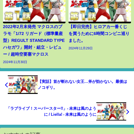
2022年2月末発売 マクロスのプ
【即日完売】ヒロアカ一番くじ
ラモ「1/72 リガード（標準量産
を買うために6時間コンビニ巡り
型）REGULT STANDARD TYPE
ました。
ハセガワ」開封・組立・レビュ
2024年11月29日
ー / 超時空要塞マクロス
2024年11月30日
【実話】首が斬れない女王…斧が効かない。最後は
ノコギリ。
「ラブライブ！スーパースター!!」- 未来は風のよう
に / Liella! - 未来は風のように