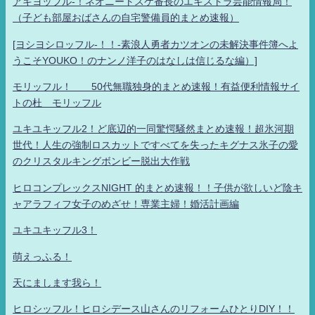
アキヨッフル-！ネオニートスケ番長のエキストラ芸能情報局！
（子ども部屋おばさんの自宅警備員的まとめ速報）
[ヨシヨシロッフル-！！-素浪人勇者カツオンの未解決事件簿へよ
うこそYOUKO！のナンノ洋子のはなしは信じるな編）]
モリッフル！ 50代無職独身的まとめ速報！有益便利情報サイ
トの杜 モリッフル
ユキユキッフル2！ど底辺的一同驚愕騒然まとめ速報！超氷河期
世代！人生の強制ロスカットですべてを失ったキグナス氷子の愛
のクリスタルキングボンビー脱出大作戦
ヒロコンプレックスNIGHT 的まとめ速報！！子供が欲しいど陰キ
ャアラフィフ女子のめざせ！専業主婦！婚活計画編
ユキユキッフル3！
萌えっふる！
天にまします我ら！
ヒロシッフル！ヒロシデース山さんのリフォームひとりDIY！！