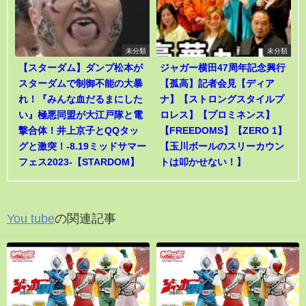
未分類
未分類
【スターダム】ダンプ松本が
ジャガー横田47周年記念興行
スターダムで制御不能の大暴
【孤高】記者会見【ディア
れ！『みんな血だるまにした
ナ】【ストロングスタイルプ
い』極悪同盟が大江戸隊と電
ロレス】【プロミネンス】
撃合体！井上京子とQQタッ
【FREEDOMS】【ZERO 1】
グと激突！-8.19ミッドサマー
【玉川ボールのスリーカウン
フェス2023-【STARDOM】
トは叩かせない！】
You tube
の関連記事