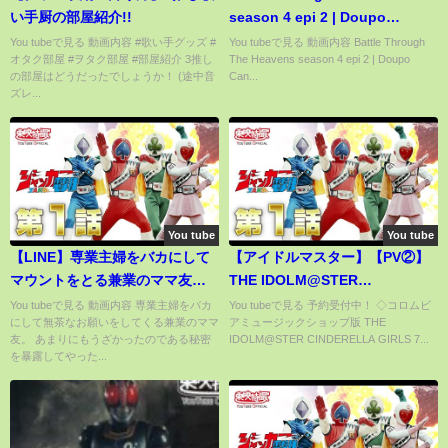
い手厨の部屋紹介!!
season 4 epi 2 | Doupo
Cangqiong season 4 epi 2
You tubeで見る 動画内容 #歌い手グッズ #
You tubeで見る 動画内容 Battle Through
オタク部屋 #ヲタク部屋 #部屋紹介 3推し
The Heavens season 4 epi 2 | Doupo
の部屋はどうだったでしょうか！ (途中音
Can...
ズレ...
You tube
You tube
【LINE】専業主婦をバカにして
【アイドルマスター】【PV②】
マウントをとる兼業のママ友→
THE IDOLM@STER
うざすぎたので真実と女の秘密
CINDERELLA GIRLS 7thLIVE
You tubeで見る 動画内容 専業主婦をバカ
You tubeで見る 予約受付中！ ◇コロムビ
にして無茶なお願いをしてくる兼業のママ
アミュージックショップ版 THE
を暴露したら女の反応がww
TOUR Special 3chord♪ Funky
友。 あまりにもうざかったのである秘密
IDOLM@STER CINDERELLA GIRLS 7...
Dancing! @名古屋ドーム
を暴露してやった...