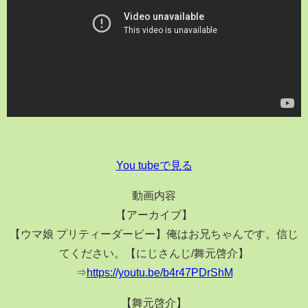
You tubeで見る
動画内容
【アーカイブ】
【ウマ娘 プリティーダービー】俺はお兄ちゃんです。信じ
てください。【にじさんじ/舞元啓介】
⇒
https://youtu.be/b4r47PDrShM
【舞元啓介】