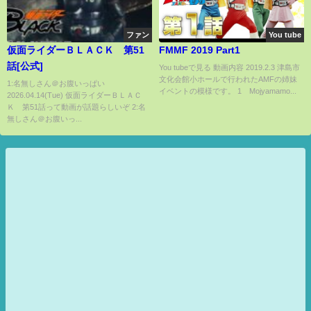
ファン
You tube
仮面ライダーＢＬＡＣＫ 第51
FMMF 2019 Part1
話[公式]
You tubeで見る 動画内容 2019.2.3 津島市
文化会館小ホールで行われたAMFの姉妹
1:名無しさん＠お腹いっぱい
イベントの模様です。 1 Mojyamamo...
2026.04.14(Tue) 仮面ライダーＢＬＡＣ
Ｋ 第51話って動画が話題らしいぞ 2:名
無しさん＠お腹いっ...