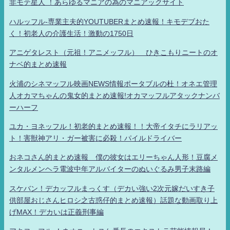
非モテ星人 ！あらゆるマニアの為のマニアックサイト
ハルッフル-専業主夫的YOUTUBERまとめ速報！キモデブおた
く！初老人の介護生活！激動の1750日
アニゲタレスト（元祖！アニメッフル） ひきこもりニートのオ
ナベ的まとめ速報
火浦のシネマッフル映画NEWS情報ポータブルの杜！オネエ管理
人オカマちゃんの鬼女的まとめ速報!オカマッフルアタックナンバ
ーハーフ
ユカ・ヨネッフル！初老的まとめ速報！！大帝イタチにラリアッ
ト！害獣神アリ・ガー被害に必殺！パイルドライバー
おネコさん的まとめ速報 僕の彼女はエリーちゃん人形！豆腐メ
ンタルメンヘラ電波中年アルバイターのぬいぐるみ男子末路編
スケバン！デカッフルまっくす（デカい強い2次元嫁だいすき子
供部屋おじさんヒロシ之古惑仔的まとめ速報）話題な動画取り上
げMAX！デカいは正義刑事編