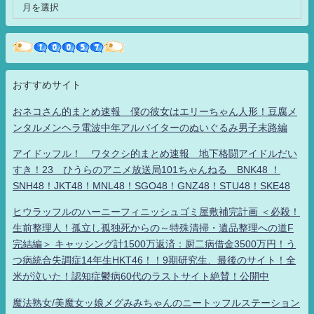
おすすめサイト
おネコさん的まとめ速報 僕の彼女はエリーちゃん人形！豆腐メ
ンタルメンヘラ電波中年アルバイターのぬいぐるみ男子末路編
アイドッフル！ ワタクシ的まとめ速報 地下格闘アイドルだい
すき！23 ひうらのアニメ放送局101ちゃんねる BNK48 ！
SNH48！JKT48！MNL48！SGO48！GNZ48！STU48！SKE48
ヒウラッフルのハーニーフィニッシュゴミ屋敷補完計画 ＜必殺！
生前整理人！孤立し孤独死からの～特殊清掃・遺品整理への道F
完結編＞ キャッシング計1500万返済：厨二病借金3500万円！う
つ病統合失調症14年生HKT46！！9期研究生、最後のサイト！全
米が泣いた！認知症鬱病60代のラストサイト絶賛！公開中
魔法熟女/美魔女ッ娘メグみみちゃんのニートッフルステーション