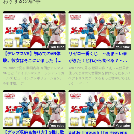
おすすめの記事
You tube
You tube
【デレマスVR】初めてのVR体
リゼロ一番くじ ～あま～い春
験。彼女はそこにいました【ビ
がきた！どれから食べる？～２
ューイングレボリューション】
１回引いた結果・・
You tubeで見る 動画内容 今回はデレマス
You tubeで見る 動画内容 ＊あ～ん効果音
VRこと『アイドルマスター シンデレラガ
使ってますので音量気を付けてください！
ールズ ビューイングレボリューション』
ベアトリスのグッズをもっと増やしてほし
を初体験。 デ...
い(´・ω・｀...
You tube
You tube
【グッズ収納＆飾り方】3推し歌
Battle Through The Heavens