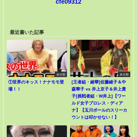
cfe09312
最近書いた記事
未分類
未分類
①世界のキッス！ナナモモ登
[王者組・綾華]佐藤綾子＆中
場！！
森華子 vs 井上京子＆井上貴
子[挑戦者組・W井上]【ワー
ルド女子プロレス・ディア
ナ】【玉川ボールのスリーカ
ウントは叩かせない！】