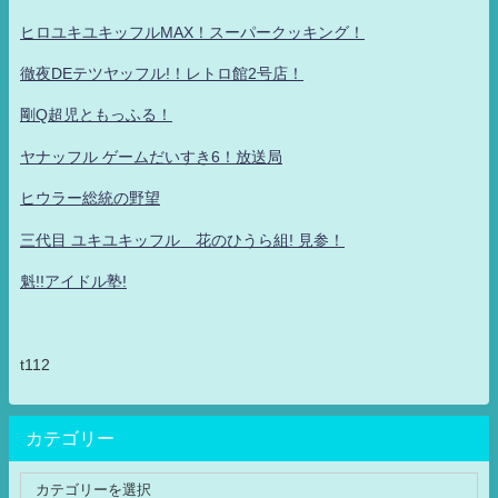
ヒロユキユキッフルMAX！スーパークッキング！
徹夜DEテツヤッフル!！レトロ館2号店！
剛Q超児ともっふる！
ヤナッフル ゲームだいすき6！放送局
ヒウラー総統の野望
三代目 ユキユキッフル 花のひうら組! 見参！
魁!!アイドル塾!
t112
カテゴリー