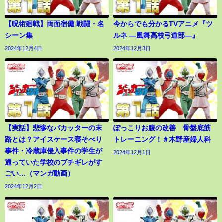
【呪術廻戦】両面宿儺 戦闘・名
今からでも分かるTVアニメ『ツ
シーン集
ルネ ―風舞高校弓道部―』
2024年12月4日
2024年12月3日
【実話】悲惨なバカッターの末
ぽっこりお腹の改善 骨盤底筋
路とは？アイスケース寝そべり
トレーニング！＃木野産婦人科
事件・冷蔵庫侵入事件の学生が
2024年12月1日
通っていた学校のブチギレがす
ごい…（マンガ動画）
2024年12月2日