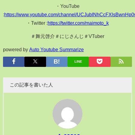
・YouTube
:
https://www.youtube.com/channel/UCJubINhCcFXlsBwnHp0
・Twitter :
https://twitter.com/maimoto_k
＃舞元啓介＃にじさんじ＃VTuber
powered by
Auto Youtube Summarize
LINE
この記事を書いた人