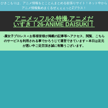
ひきこもりは、アニメ情報をとことんまとめる欲張りサイト！ネット中から
アニメ情報集めまくるぜぇぇぇっとZプラス！
アニメッフル2-特撮.アニメだ
いすき！26-ANIME DAISUKI！
-腐女子プロレス＜お客様皆様が掲載の記事等へアクセス、閲覧、こちら
のサービスを利用される事でかろうじて運営できています＞本日は足元
が悪い中ご足労頂き誠に有難うございます。