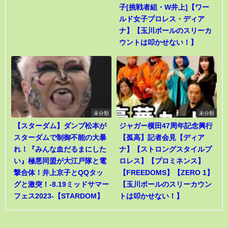
子[挑戦者組・W井上]【ワー
ルド女子プロレス・ディア
ナ】【玉川ボールのスリーカ
ウントは叩かせない！】
未分類
未分類
【スターダム】ダンプ松本が
ジャガー横田47周年記念興行
スターダムで制御不能の大暴
【孤高】記者会見【ディア
れ！『みんな血だるまにした
ナ】【ストロングスタイルプ
い』極悪同盟が大江戸隊と電
ロレス】【プロミネンス】
撃合体！井上京子とQQタッ
【FREEDOMS】【ZERO 1】
グと激突！-8.19ミッドサマー
【玉川ボールのスリーカウン
フェス2023-【STARDOM】
トは叩かせない！】