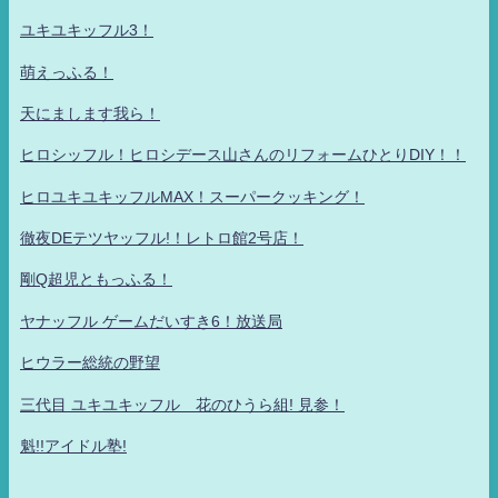
ユキユキッフル3！
萌えっふる！
天にまします我ら！
ヒロシッフル！ヒロシデース山さんのリフォームひとりDIY！！
ヒロユキユキッフルMAX！スーパークッキング！
徹夜DEテツヤッフル!！レトロ館2号店！
剛Q超児ともっふる！
ヤナッフル ゲームだいすき6！放送局
ヒウラー総統の野望
三代目 ユキユキッフル 花のひうら組! 見参！
魁!!アイドル塾!