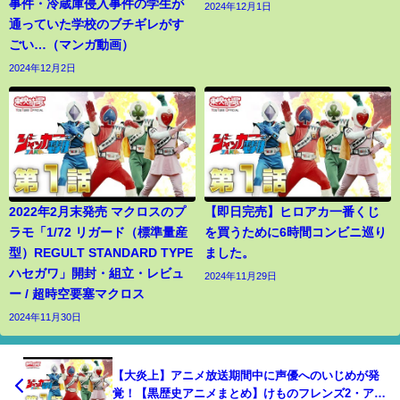
事件・冷蔵庫侵入事件の学生が
2024年12月1日
通っていた学校のブチギレがす
ごい…（マンガ動画）
2024年12月2日
2022年2月末発売 マクロスのプ
【即日完売】ヒロアカ一番くじ
ラモ「1/72 リガード（標準量産
を買うために6時間コンビニ巡り
型）REGULT STANDARD TYPE
ました。
ハセガワ」開封・組立・レビュ
2024年11月29日
ー / 超時空要塞マクロス
2024年11月30日
【大炎上】アニメ放送期間中に声優へのいじめが発
覚！【黒歴史アニメまとめ】けものフレンズ2・アイ