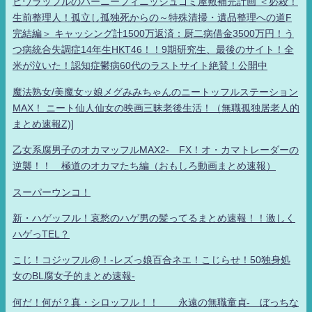
ヒウラッフルのハーニーフィニッシュゴミ屋敷補完計画 ＜必殺！
生前整理人！孤立し孤独死からの～特殊清掃・遺品整理への道F
完結編＞ キャッシング計1500万返済：厨二病借金3500万円！う
つ病統合失調症14年生HKT46！！9期研究生、最後のサイト！全
米が泣いた！認知症鬱病60代のラストサイト絶賛！公開中
魔法熟女/美魔女ッ娘メグみみちゃんのニートッフルステーション
MAX！ ニート仙人仙女の映画三昧老後生活！（無職孤独居老人的
まとめ速報Z)]
乙女系腐男子のオカマッフルMAX2- FX！オ・カマトレーダーの
逆襲！！ 極道のオカマたち編（おもしろ動画まとめ速報）
スーパーウンコ！
新・ハゲッフル！哀愁のハゲ男の髪ってるまとめ速報！！激しく
ハゲっTEL？
こじ！コジッフル@！-レズっ娘百合ネエ！こじらせ！50独身処
女のBL腐女子的まとめ速報-
何だ！何が？真・シロッフル！！ 永遠の無職童貞- ぼっちな