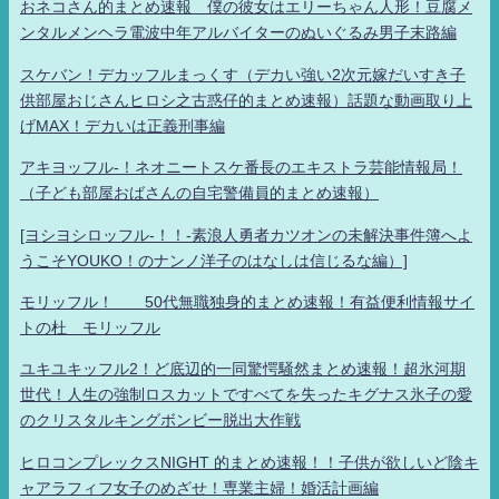
おネコさん的まとめ速報 僕の彼女はエリーちゃん人形！豆腐メ
ンタルメンヘラ電波中年アルバイターのぬいぐるみ男子末路編
スケバン！デカッフルまっくす（デカい強い2次元嫁だいすき子
供部屋おじさんヒロシ之古惑仔的まとめ速報）話題な動画取り上
げMAX！デカいは正義刑事編
アキヨッフル-！ネオニートスケ番長のエキストラ芸能情報局！
（子ども部屋おばさんの自宅警備員的まとめ速報）
[ヨシヨシロッフル-！！-素浪人勇者カツオンの未解決事件簿へよ
うこそYOUKO！のナンノ洋子のはなしは信じるな編）]
モリッフル！ 50代無職独身的まとめ速報！有益便利情報サイ
トの杜 モリッフル
ユキユキッフル2！ど底辺的一同驚愕騒然まとめ速報！超氷河期
世代！人生の強制ロスカットですべてを失ったキグナス氷子の愛
のクリスタルキングボンビー脱出大作戦
ヒロコンプレックスNIGHT 的まとめ速報！！子供が欲しいど陰キ
ャアラフィフ女子のめざせ！専業主婦！婚活計画編