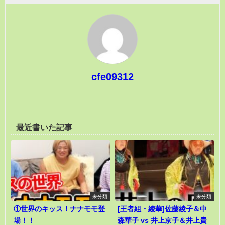
cfe09312
最近書いた記事
未分類
未分類
①世界のキッス！ナナモモ登
[王者組・綾華]佐藤綾子＆中
場！！
森華子 vs 井上京子＆井上貴