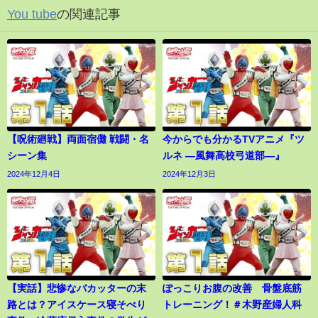
You tube
の関連記事
【呪術廻戦】両面宿儺 戦闘・名
今からでも分かるTVアニメ『ツ
シーン集
ルネ ―風舞高校弓道部―』
2024年12月4日
2024年12月3日
【実話】悲惨なバカッターの末
ぽっこりお腹の改善 骨盤底筋
路とは？アイスケース寝そべり
トレーニング！＃木野産婦人科