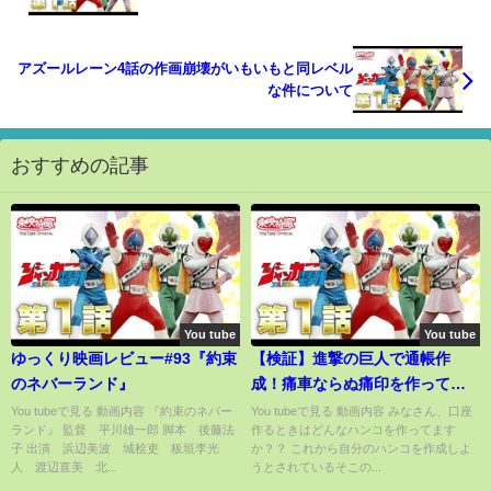
ドルマスターetc
アズールレーン4話の作画崩壊がいもいもと同レベル
な件について
おすすめの記事
You tube
You tube
ゆっくり映画レビュー#93『約束
【検証】進撃の巨人で通帳作
のネバーランド』
成！痛車ならぬ痛印を作ってみ
た
You tubeで見る 動画内容 『約束のネバー
You tubeで見る 動画内容 みなさん、口座
ランド』 監督 平川雄一郎 脚本 後藤法
作るときはどんなハンコを作ってます
子 出演 浜辺美波 城桧吏 板垣李光
か？？ これから自分のハンコを作成しよ
人 渡辺直美 北...
うとされているそこの...