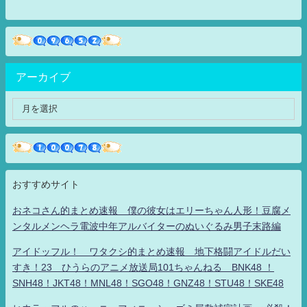
アーカイブ
おすすめサイト
おネコさん的まとめ速報 僕の彼女はエリーちゃん人形！豆腐メ
ンタルメンヘラ電波中年アルバイターのぬいぐるみ男子末路編
アイドッフル！ ワタクシ的まとめ速報 地下格闘アイドルだい
すき！23 ひうらのアニメ放送局101ちゃんねる BNK48 ！
SNH48！JKT48！MNL48！SGO48！GNZ48！STU48！SKE48