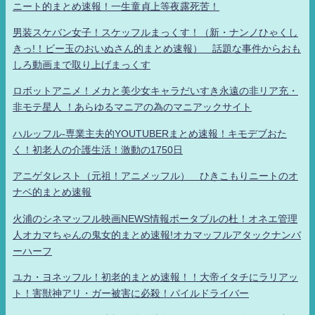
ニート的まとめ速報！一生童貞上等夜露死苦！
男装スケバン女子！スケッフルまっくす！（新・ナンノひゃくし
きっ!！ビー玉のおいぬさん的まとめ速報） 話題な事件からおも
しろ動画まで取り上げまっくす
ロボットアニメ！メカと美少女キャラだいすき永遠の非リア充・
非モテ星人 ！あらゆるマニアの為のマニアックサイト
ハルッフル-専業主夫的YOUTUBERまとめ速報！キモデブおた
く！初老人の介護生活！激動の1750日
アニゲタレスト（元祖！アニメッフル） ひきこもりニートのオ
ナベ的まとめ速報
火浦のシネマッフル映画NEWS情報ポータブルの杜！オネエ管理
人オカマちゃんの鬼女的まとめ速報!オカマッフルアタックナンバ
ーハーフ
ユカ・ヨネッフル！初老的まとめ速報！！大帝イタチにラリアッ
ト！害獣神アリ・ガー被害に必殺！パイルドライバー