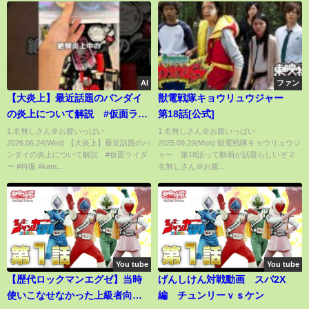
AI
ファン
【大炎上】最近話題のバンダイ
獣電戦隊キョウリュウジャー
の炎上について解説 #仮面ライ
第18話[公式]
ダー #特撮 #kamenrider
1:名無しさん＠お腹いっぱい
1:名無しさん＠お腹いっぱい
2026.06.24(Wed) 【大炎上】最近話題のバ
2025.09.29(Mon) 獣電戦隊キョウリュウジ
ンダイの炎上について解説 #仮面ライダ
ャー 第18話って動画が話題らしいぞ 2:
ー #特撮 #kam...
名無しさん＠お腹...
You tube
You tube
【歴代ロックマンエグゼ】当時
げんしけん対戦動画 スパ2X
使いこなせなかった上級者向け
編 チュンリーｖｓケン