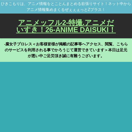
ひきこもりは、アニメ情報をとことんまとめる欲張りサイト！ネット中から
アニメ情報集めまくるぜぇぇぇっとZプラス！
アニメッフル2-特撮.アニメだ
いすき！26-ANIME DAISUKI！
-腐女子プロレス＜お客様皆様が掲載の記事等へアクセス、閲覧、こちら
のサービスを利用される事でかろうじて運営できています＞本日は足元
が悪い中ご足労頂き誠に有難うございます。