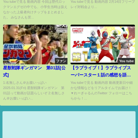
チップ8選
You tubeで見る 動画内容 今回は歴代ロッ
You tubeで見る 動画内容 2月14日フリープ
クマンエグゼの中でも、小学生当時は扱え
レイ対戦会より...
なかった上級者向けチップをまとめまし
た。 みなさんも苦...
ファン
You tube
星獣戦隊ギンガマン 第01話[公
【ラブライブ！】ラブライブス
式]
ーパースター１話の感想を語り
ます!!
1:名無しさん＠お腹いっぱい
You tubeで見る 動画内容 動画更新日や細
2025.01.31(Fri) 星獣戦隊ギンガマン 第
かな情報などをリアルタイムでお届け！
01話って動画が話題らしいぞ 2:名無しさ
▼れーぎゃるんのTwitter フォローはこち
ん＠お腹いっぱい...
らから！...