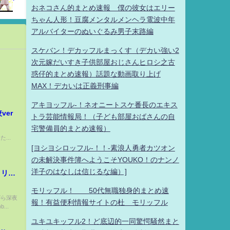
おネコさん的まとめ速報 僕の彼女はエリー
ちゃん人形！豆腐メンタルメンヘラ電波中年
アルバイターのぬいぐるみ男子末路編
スケバン！デカッフルまっくす（デカい強い2
次元嫁だいすき子供部屋おじさんヒロシ之古
惑仔的まとめ速報）話題な動画取り上げ
MAX！デカいは正義刑事編
アキヨッフル-！ネオニートスケ番長のエキス
ver
トラ芸能情報局！（子ども部屋おばさんの自
宅警備員的まとめ速報）
...
[ヨシヨシロッフル-！！-素浪人勇者カツオン
の未解決事件簿へようこそYOUKO！のナンノ
洋子のはなしは信じるな編）]
ロリ…
モリッフル！ 50代無職独身的まとめ速
がら深夜
報！有益便利情報サイトの杜 モリッフル
..
ユキユキッフル2！ど底辺的一同驚愕騒然まと