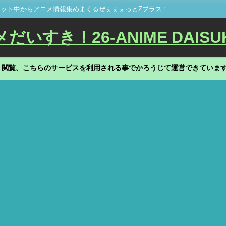
ット中からアニメ情報集めまくるぜぇぇぇっとZプラス！
いすき！26-ANIME DAISU
、閲覧、こちらのサービスを利用される事でかろうじて運営できていま