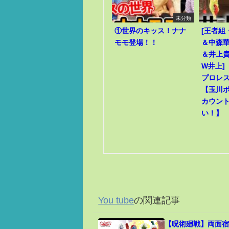
未分類
①世界のキッス！ナナ
[王者組
モモ登場！！
＆中森華
＆井上貴
W井上]
プロレ
【玉川
カウン
い！】
You tube
の関連記事
【呪術廻戦】両面宿