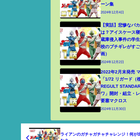
ーン集
2024年12月4日
【実話】悲惨なバ
は？アイスケース
蔵庫侵入事件の学
校のブチギレがす
画）
2024年12月2日
2022年2月末発売
「1/72 リガード
REGULT STANDA
ワ」開封・組立・レビ
要塞マクロス
2024年11月30日
ライアンのガチャガチャチャレンジ！何が