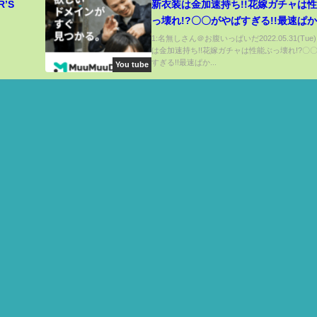
’S
新衣装は金加速持ち!!花嫁ガチャは
っ壊れ!?〇〇がやばすぎる!!最速ぱ
ブ情報まとめ【ウマ娘 育成 サポカ イクノ
1:名無しさん＠お腹いっぱいだ2022.05.31(Tue
は金加速持ち!!花嫁ガチャは性能ぶっ壊れ!?〇
ディクタス ハルウララ カレンチャン
すぎる!!最速ぱか...
You tube
インモーション ライスシャワー】