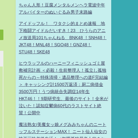
ちゃん人形！豆腐メンタルメンヘラ電波中年
アルバイターのぬいぐるみ男子末路編
アイドッフル！ ワタクシ的まとめ速報 地
下格闘アイドルだいすき！23 ひうらのアニ
メ放送局101ちゃんねる BNK48 ！SNH48！
JKT48！MNL48！SGO48！GNZ48！
STU48！SKE48
ヒウラッフルのハーニーフィニッシュゴミ屋
敷補完計画 ＜必殺！生前整理人！孤立し孤独
死からの～特殊清掃・遺品整理への道F完結編
＞ キャッシング計1500万返済：厨二病借金
3500万円！うつ病統合失調症14年生
HKT46！！9期研究生、最後のサイト！全米が
泣いた！認知症鬱病60代のラストサイト絶
賛！公開中
魔法熟女/美魔女ッ娘メグみみちゃんのニート
ッフルステーションMAX！ ニート仙人仙女の