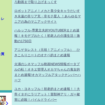
ろ動画まで取り上げまっくす
ロボットアニメ！メカと美少女キャラだいす
き永遠の非リア充・非モテ星人 ！あらゆるマ
トレ
ニアの為のマニアックサイト
ハルッフル-専業主夫的YOUTUBERまとめ速
報！キモデブおたく！初老人の介護生活！激
動の1750日
アニゲタレスト（元祖！アニメッフル） ひ
を買
きこもりニートのオナベ的まとめ速報
火浦のシネマッフル映画NEWS情報ポータブ
ルの杜！オネエ管理人オカマちゃんの鬼女的
まとめ速報!オカマッフルアタックナンバーハ
ーフ
ユカ・ヨネッフル！初老的まとめ速報！！大
帝イタチにラリアット！害獣神アリ・ガー被
害に必殺！パイルドライバー