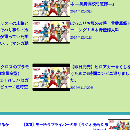
ネ ―風舞高校弓道部―』
2024年12月3日
カッターの末路と
ぽっこりお腹の改善 骨盤底筋
寝そべり事件・冷
ーニング！＃木野産婦人科
生が通っていた学
2024年12月1日
ごい…（マンガ動
 マクロスのプラモ
【即日完売】ヒロアカ一番くじ
（標準量産型）
うために6時間コンビニ巡りまし
RD TYPE ハセガ
た。
ュー / 超時空
2024年11月29日
出るか
【070】男一匹ラブライバーの巻【ラジオ漫画犬 漂