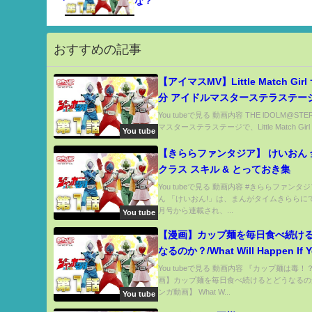
な？
おすすめの記事
【アイマスMV】Little Match Gir
分 アイドルマスターステラステージ
LMG
You tubeで見る 動画内容 THE lDOLM@ST
マスターステラステージで、Little Match Girl（
You tube
【きららファンタジア】 けいおん
クラス スキル & とっておき集
You tubeで見る 動画内容 #きららファンタ
ん 「けいおん!」は、まんがタイムきららにて 
月号から連載され、...
You tube
【漫画】カップ麺を毎日食べ続ける
なるのか？/What Will Happen If Y
Cup Noodles Every Day?
You tubeで見る 動画内容 『カップ麺は毒！
画】カップ麺を毎日食べ続けるとどうなる
ンガ動画】 What W...
You tube