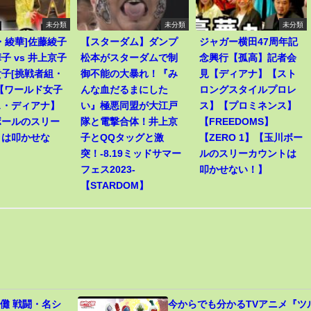
未分類
未分類
未分類
・綾華]佐藤綾子
【スターダム】ダンプ
ジャガー横田47周年記
子 vs 井上京子
松本がスターダムで制
念興行【孤高】記者会
子[挑戦者組・
御不能の大暴れ！『み
見【ディアナ】【スト
【ワールド女子
んな血だるまにした
ロングスタイルプロレ
ス・ディアナ】
い』極悪同盟が大江戸
ス】【プロミネンス】
ボールのスリー
隊と電撃合体！井上京
【FREEDOMS】
トは叩かせな
子とQQタッグと激
【ZERO 1】【玉川ボー
突！-8.19ミッドサマー
ルのスリーカウントは
フェス2023-
叩かせない！】
【STARDOM】
儺 戦闘・名シ
今からでも分かるTVアニメ『ツ