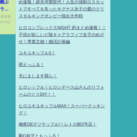
性能ぶ
め速報！超氷河期世代！人生の強制ロスカッ
かライ
トですべてを失ったキグナス氷子の愛のクリ
スタルキングボンビー脱出大作戦
) 新衣装
〇がやば
 ファ
ヒロコンプレックスNIGHT 的まとめ速報！！
子供が欲しいど陰キャアラフィフ女子のめざ
せ！専業主婦！婚活計画編
ユキユキッフル3！
萌えっふる！
天にまします我ら！
ヒロシッフル！ヒロシデース山さんのリフォ
ームひとりDIY！！
ヒロユキユキッフルMAX！スーパークッキン
グ！
徹夜DEテツヤッフル!！レトロ館2号店！
剛Q超児ともっふる！