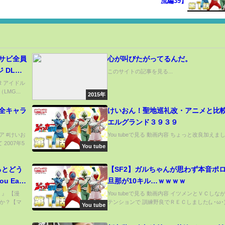
流編39】
l サビ全員
心が叫びたがってるんだ。
 DLC
このサイトの記事を見る...
ER アイドル
LMG...
2015年
 全キャラ
けいおん！聖地巡礼改・アニメと比較
エルグランド３９３９
ジア #けいお
You tubeで見る 動画内容 ちょっと改良加えました
2007年5
You tube
とどう
【SF2】ガルちゃんが思わず本音ポ
ou Eat
旦那が10キル…ｗｗｗｗ
？』 【漫
You tubeで見る 動画内容 イツメンとＶＣしな
のか？【マ
テンションで 訓練野良でＲＥＣしました(｡･ω･)b.
You tube