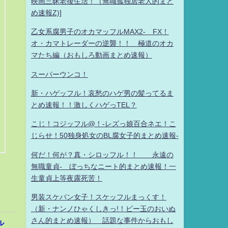
映画三昧老後生活！（無職孤独居老人的まと
め速報Z)]
乙女系腐男子のオカマッフルMAX2- FX！
オ・カマトレーダーの逆襲！！ 極道のオカ
マたち編（おもしろ動画まとめ速報）
スーパーウンコ！
新・ハゲッフル！哀愁のハゲ男の髪ってるま
とめ速報！！激しくハゲっTEL？
こじ！コジッフル@！-レズっ娘百合ネエ！こ
じらせ！50独身処女のBL腐女子的まとめ速報-
何だ！何が？真・シロッフル！！ 永遠の
無職童貞- ぼっちなニート的まとめ速報！一
生童貞上等夜露死苦！
男装スケバン女子！スケッフルまっくす！
（新・ナンノひゃくしきっ!！ビー玉のおいぬ
さん的まとめ速報） 話題な事件からおもし
ル