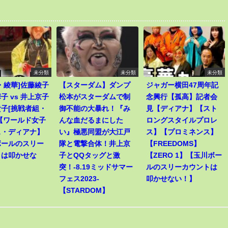
未分類
未分類
未分類
・綾華]佐藤綾子
【スターダム】ダンプ
ジャガー横田47周年記
子 vs 井上京子
松本がスターダムで制
念興行【孤高】記者会
子[挑戦者組・
御不能の大暴れ！『み
見【ディアナ】【スト
【ワールド女子
んな血だるまにした
ロングスタイルプロレ
ス・ディアナ】
い』極悪同盟が大江戸
ス】【プロミネンス】
ボールのスリー
隊と電撃合体！井上京
【FREEDOMS】
トは叩かせな
子とQQタッグと激
【ZERO 1】【玉川ボー
突！-8.19ミッドサマー
ルのスリーカウントは
フェス2023-
叩かせない！】
【STARDOM】