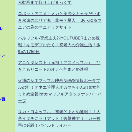
ろ動画まで取り上げまっくす
ロボットアニメ！メカと美少女キャラだいす
き永遠の非リア充・非モテ星人 ！あらゆるマ
ニアの為のマニアックサイト
ル
ハルッフル-専業主夫的YOUTUBERまとめ速
報！キモデブおたく！初老人の介護生活！激
動の1750日
トレ
アニゲタレスト（元祖！アニメッフル） ひ
きこもりニートのオナベ的まとめ速報
火浦のシネマッフル映画NEWS情報ポータブ
ルの杜！オネエ管理人オカマちゃんの鬼女的
まとめ速報!オカマッフルアタックナンバーハ
を買
ーフ
ユカ・ヨネッフル！初老的まとめ速報！！大
帝イタチにラリアット！害獣神アリ・ガー被
害に必殺！パイルドライバー