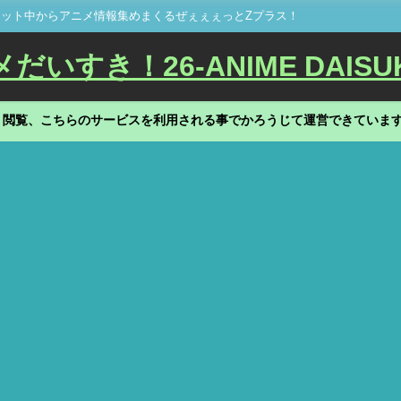
ット中からアニメ情報集めまくるぜぇぇぇっとZプラス！
いすき！26-ANIME DAISU
、閲覧、こちらのサービスを利用される事でかろうじて運営できていま