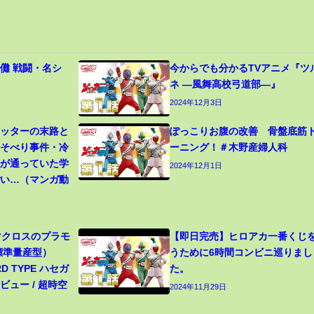
儺 戦闘・名シ
今からでも分かるTVアニメ『ツ
ネ ―風舞高校弓道部―』
2024年12月3日
カッターの末路と
ぽっこりお腹の改善 骨盤底筋
寝そべり事件・冷
ーニング！＃木野産婦人科
生が通っていた学
2024年12月1日
ごい…（マンガ動
 マクロスのプラモ
【即日完売】ヒロアカ一番くじ
（標準量産型）
うために6時間コンビニ巡りまし
RD TYPE ハセガ
た。
ュー / 超時空
2024年11月29日