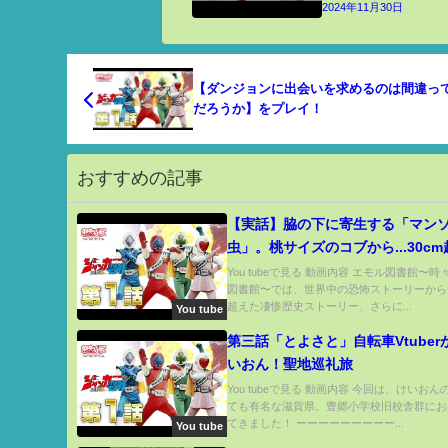
2024年11月30日
【ダンジョンに出会いを求めるのは間違っ
だろうか】をプレイ！
おすすめの記事
【実話】脇の下に寄生する「マン
虫」。桃サイズのコブから...30c
出。
You tubeで見る 動画内容 エモル図書館〜
図書館〜では、世界中の恐怖ストーリーから
超えた凄惨歴史ストーリー、さらに...
You tube
第三話「とよさと」自転車Vtuber
いおん！聖地巡礼旅
You tubeで見る 動画内容 今回は、けいお
ても有名な滋賀県、豊郷小学校旧校舎群にお
てきました！ ーーーーーーーーー...
You tube