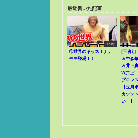
最近書いた記事
未分類
①世界のキッス！ナナ
[王者組
モモ登場！！
＆中森華
＆井上貴
W井上]
プロレ
【玉川
カウン
い！】