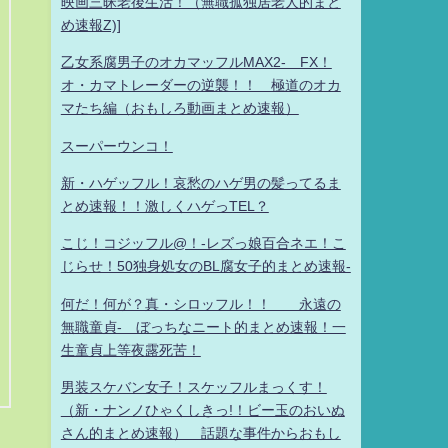
映画三昧老後生活！（無職孤独居老人的まと
め速報Z)]
乙女系腐男子のオカマッフルMAX2- FX！
オ・カマトレーダーの逆襲！！ 極道のオカ
マたち編（おもしろ動画まとめ速報）
スーパーウンコ！
新・ハゲッフル！哀愁のハゲ男の髪ってるま
とめ速報！！激しくハゲっTEL？
こじ！コジッフル@！-レズっ娘百合ネエ！こ
じらせ！50独身処女のBL腐女子的まとめ速報-
何だ！何が？真・シロッフル！！ 永遠の
無職童貞- ぼっちなニート的まとめ速報！一
生童貞上等夜露死苦！
男装スケバン女子！スケッフルまっくす！
（新・ナンノひゃくしきっ!！ビー玉のおいぬ
さん的まとめ速報） 話題な事件からおもし