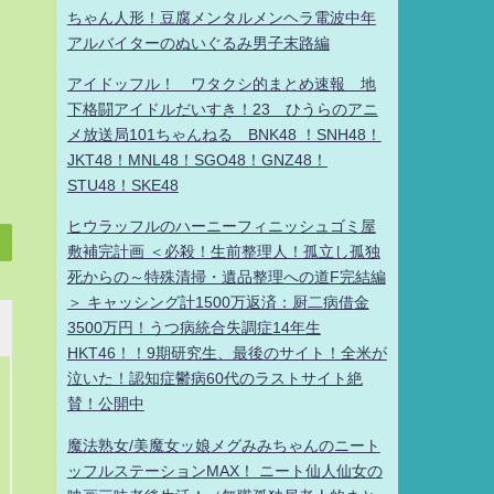
ちゃん人形！豆腐メンタルメンヘラ電波中年
アルバイターのぬいぐるみ男子末路編
アイドッフル！ ワタクシ的まとめ速報 地
下格闘アイドルだいすき！23 ひうらのアニ
メ放送局101ちゃんねる BNK48 ！SNH48！
JKT48！MNL48！SGO48！GNZ48！
STU48！SKE48
ヒウラッフルのハーニーフィニッシュゴミ屋
敷補完計画 ＜必殺！生前整理人！孤立し孤独
死からの～特殊清掃・遺品整理への道F完結編
＞ キャッシング計1500万返済：厨二病借金
3500万円！うつ病統合失調症14年生
HKT46！！9期研究生、最後のサイト！全米が
泣いた！認知症鬱病60代のラストサイト絶
賛！公開中
魔法熟女/美魔女ッ娘メグみみちゃんのニート
ッフルステーションMAX！ ニート仙人仙女の