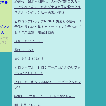
め速報！超氷河期世代！人生の強制ロスカッ
世界各
トですべてを失ったキグナス氷子の愛のクリ
スタルキングボンビー脱出大作戦
ヒロコンプレックスNIGHT 的まとめ速報！！
ダンス
子供が欲しいど陰キャアラフィフ女子のめざ
そんな
せ！専業主婦！婚活計画編
は全力で
ユキユキッフル3！
と向き
萌えっふる！
天にまします我ら！
ヒロシッフル！ヒロシデース山さんのリフォ
ームひとりDIY！！
ヒロユキユキッフルMAX！スーパークッキン
グ！
徹夜DEテツヤッフル!！レトロ館2号店！
剛Q超児ともっふる！