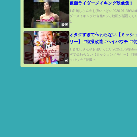
仮面ライダーメイキング映像集‼︎
1:名無しさん＠お腹いっぱい2026.01.28(We
ダーメイキング映像集‼︎って動画が話題らしい
し...
映画
オタクすぎて伝わらない【ミッシ
リー】 #特撮改造 #ヘイパウチ #特
1:名無しさん＠お腹いっぱい2025.10.20(Mo
ぎて伝わらない【ミッションメモリー】 #特
イパウチ #特撮っ...
AI