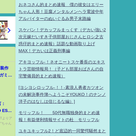
おネコさん的まとめ速報 僕の彼女はエリー
ちゃん人形！豆腐メンタルメンヘラ電波中年
アルバイターのぬいぐるみ男子末路編
スケバン！デカッフルまっくす（デカい強い2
次元嫁だいすき子供部屋おじさんヒロシ之古
惑仔的まとめ速報）話題な動画取り上げ
MAX！デカいは正義刑事編
アキヨッフル-！ネオニートスケ番長のエキス
塗装作
トラ芸能情報局！（子ども部屋おばさんの自
ガミデ
宅警備員的まとめ速報）
[ヨシヨシロッフル-！！-素浪人勇者カツオン
の未解決事件簿へようこそYOUKO！のナンノ
洋子のはなしは信じるな編）]
言：
 EST
モリッフル！ 50代無職独身的まとめ速
ESTよりア
報！有益便利情報サイトの杜 モリッフル
”ちゃん
ユキユキッフル2！ど底辺的一同驚愕騒然まと