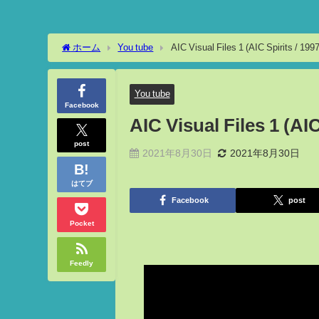
ホーム
You tube
AIC Visual Files 1 (AIC Spirits / 1997
You tube
Facebook
AIC Visual Files 1 (AIC
post
2021年8月30日
2021年8月30日
はてブ
Facebook
post
Pocket
Feedly