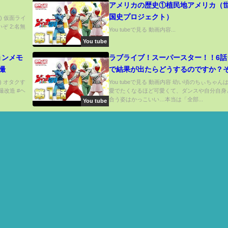
アメリカの歴史①植民地アメリカ（
国史プロジェクト）
d) 仮面ライ
ぞ 2:名無
You tubeで見る 動画内容...
You tube
ョンメモ
ラブライブ！スーパースター！！6話
撮
で結果が出たらどうするのですか？
の決まってるわよ 『Liella!』
n) オタクす
You tubeで見る 動画内容 幼い頃のちぃちゃん
撮改造 #ヘ
愛でたくなるほど可愛くて、ダンスや自分自身
合う姿はかっこいい…本当は「全部...
You tube