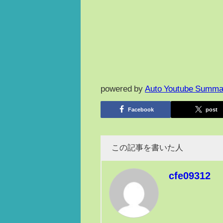
powered by
Auto Youtube Summa
Facebook
post
この記事を書いた人
cfe09312