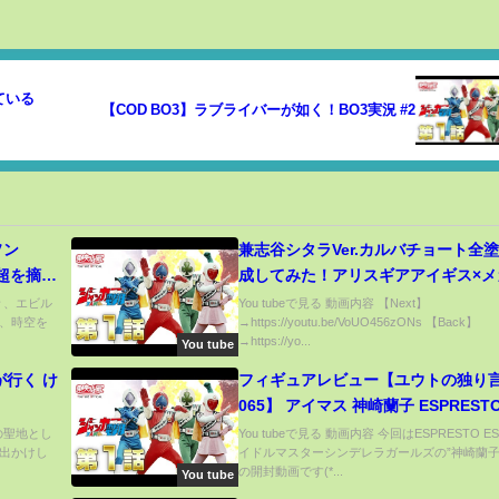
ている
【COD BO3】ラブライバーが如く！BO3実況 #2
ソン
兼志谷シタラVer.カルバチョート全
m超を摘
成してみた！アリスギアアイギス×メ
バイス【ゆっくり実況】
時々、エビル
You tubeで見る 動画内容 【Next】
、時空を
→https://youtu.be/VoUO456zONs 【Back】
→https://yo...
You tube
が行く け
フィギュアレビュー【ユウトの独り
065】 アイマス 神崎蘭子 ESPRESTO
フィギュア 開封＆レビュー動画
んの聖地とし
You tubeで見る 動画内容 今回はESPRESTO 
出かけし
イドルマスターシンデレラガールズの”神崎蘭子
の開封動画です(*...
You tube