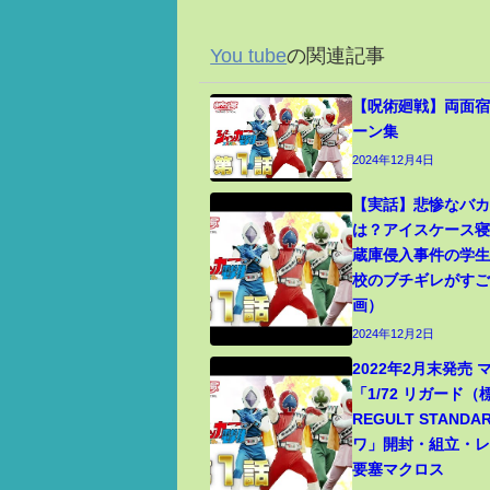
You tube
の関連記事
【呪術廻戦】両面宿
ーン集
2024年12月4日
【実話】悲惨なバ
は？アイスケース
蔵庫侵入事件の学
校のブチギレがす
画）
2024年12月2日
2022年2月末発売
「1/72 リガード
REGULT STANDA
ワ」開封・組立・レビ
要塞マクロス