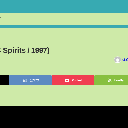
)
 Spirits / 1997)
cfe
はてブ
Pocket
Feedly